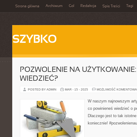
Archiwum
Gol
Redakcja
Tagi
Strona główna
Spis Treści
SZYBKO
POZWOLENIE NA UŻYTKOWANIE:
WIEDZIEĆ?
POSTED BY ADMIN
MAR - 15 - 2025
MOŻLIWOŚĆ KOMENTOWA
W naszym najnowszym art
co powinieneś wiedzieć o p
Dlaczego jest to tak istotn
koniecznie! #pozwolenien