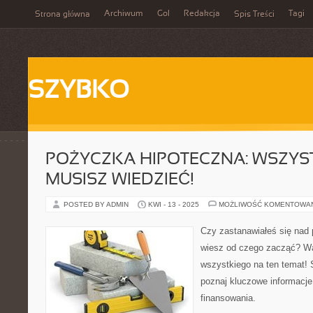
Archiwum
Gol
Redakcja
Tagi
Strona główna
Spis Treści
SZYBKO
POŻYCZKA HIPOTECZNA: WSZYS
MUSISZ WIEDZIEĆ!
POSTED BY ADMIN
KWI - 13 - 2025
MOŻLIWOŚĆ KOMENTOWA
Czy zastanawiałeś się nad 
wiesz od czego zacząć? Wa
wszystkiego na ten temat! 
poznaj kluczowe informacje
finansowania.