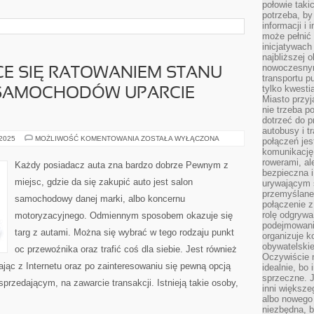
połowie taki
potrzeba, by
informacji i 
może pełnić
inicjatywac
najbliższej 
nowoczesnym
CE SIĘ RATOWANIEM STANU
transportu p
tylko kwesti
SAMOCHODÓW UPARCIE
Miasto przy
nie trzeba 
dotrzeć do p
autobusy i t
FIGURY
 2025
MOŻLIWOŚĆ KOMENTOWANIA
ZOSTAŁA WYŁĄCZONA
połączeń jest
ZAJMUJĄCE
komunikację 
SIĘ
RATOWANIEM
rowerami, ale
Każdy posiadacz auta zna bardzo dobrze Pewnym z
STANU
bezpieczna 
TECHNICZNEGO
miejsc, gdzie da się zakupić auto jest salon
urywającym s
SAMOCHODÓW
UPARCIE
przemyślane 
samochodowy danej marki, albo koncernu
WALCZĄ
połączenie z
rolę odgryw
motoryzacyjnego. Odmiennym sposobem okazuje się
podejmowaniu
targ z autami. Można się wybrać w tego rodzaju punkt
organizuje k
obywatelskie
oc przewoźnika oraz trafić coś dla siebie. Jest również
Oczywiście 
jąc z Internetu oraz po zainteresowaniu się pewną opcją
idealnie, bo
sprzeczne. J
przedającym, na zawarcie transakcji. Istnieją takie osoby,
inni większe
albo nowego
niezbędna, 