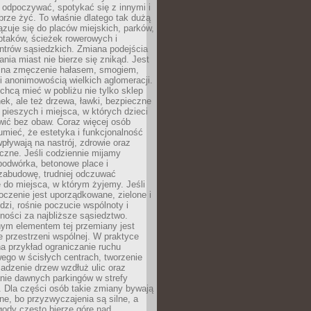
 odpoczywać, spotykać się z innymi i
brze żyć. To właśnie dlatego tak dużą
zuje się do placów miejskich, parków,
ptaków, ścieżek rowerowych i
ntrów sąsiedzkich. Zmiana podejścia
ania miast nie bierze się znikąd. Jest
 na zmęczenie hałasem, smogiem,
 anonimowością wielkich aglomeracji.
hcą mieć w pobliżu nie tylko sklep
ek, ale też drzewa, ławki, bezpieczne
a pieszych i miejsca, w których dzieci
wić bez obaw. Coraz więcej osób
mieć, że estetyka i funkcjonalność
wpływają na nastrój, zdrowie oraz
eczne. Jeśli codziennie mijamy
podwórka, betonowe place i
zabudowę, trudniej odczuwać
 do miejsca, w którym żyjemy. Jeśli
oczenie jest uporządkowane, zielone i
udzi, rośnie poczucie wspólnoty i
ności za najbliższe sąsiedztwo.
ym elementem tej przemiany jest
 przestrzeni wspólnej. W praktyce
a przykład ograniczanie ruchu
go w ścisłych centrach, tworzenie
adzenie drzew wzdłuż ulic oraz
nie dawnych parkingów w strefy
 Dla części osób takie zmiany bywają
ne, bo przyzwyczajenia są silne, a
ody często bierze górę nad