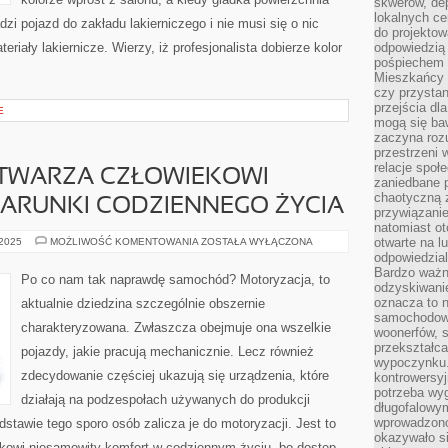
skwerów, de
lokalnych ce
dzi pojazd do zakładu lakierniczego i nie musi się o nic
do projektow
eriały lakiernicze. Wierzy, iż profesjonalista dobierze kolor
odpowiedzią
pośpiechem i
Mieszkańcy c
czy przystan
przejścia dl
E
mogą się ba
zaczyna rozu
przestrzeni 
relacje społ
TWARZA CZŁOWIEKOWI
zaniedbane 
chaotyczną 
RUNKI CODZIENNEGO ŻYCIA
przywiązanie
natomiast ot
MOTORYZACJA
otwarte na l
 2025
MOŻLIWOŚĆ KOMENTOWANIA
ZOSTAŁA WYŁĄCZONA
STWARZA
odpowiedzial
CZŁOWIEKOWI
Bardzo ważn
KOMFORTOWE
Po co nam tak naprawdę samochód? Motoryzacja, to
WARUNKI
odzyskiwanie
CODZIENNEGO
oznacza to n
aktualnie dziedzina szczególnie obszernie
ŻYCIA
samochodowe
charakteryzowana. Zwłaszcza obejmuje ona wszelkie
woonerfów, s
przekształca
pojazdy, jakie pracują mechanicznie. Lecz również
wypoczynku.
zdecydowanie częściej ukazują się urządzenia, które
kontrowersyj
potrzeba wyg
działają na podzespołach używanych do produkcji
długofalowy
wprowadzono 
stawie tego sporo osób zalicza je do motoryzacji. Jest to
okazywało si
iekowi niesamowity komfort w codziennym życiu, bo dostęp