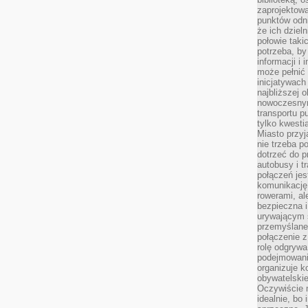
zaprojektow
punktów odni
że ich dziel
połowie taki
potrzeba, by
informacji i 
może pełnić
inicjatywac
najbliższej 
nowoczesnym
transportu p
tylko kwesti
Miasto przy
nie trzeba 
dotrzeć do p
autobusy i t
połączeń jest
komunikację 
rowerami, ale
bezpieczna 
urywającym s
przemyślane 
połączenie z
rolę odgryw
podejmowaniu
organizuje k
obywatelskie
Oczywiście 
idealnie, bo