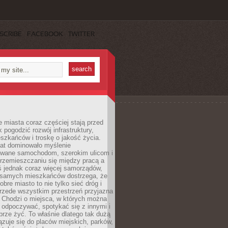
SCRIBE
FACEBOOK
TWITTER
miasta coraz częściej stają przed
k pogodzić rozwój infrastruktury,
szkańców i troskę o jakość życia.
lat dominowało myślenie
wane samochodom, szerokim ulicom i
rzemieszczaniu się między pracą a
 jednak coraz więcej samorządów,
i samych mieszkańców dostrzega, że
obre miasto to nie tylko sieć dróg i
 przede wszystkim przestrzeń przyjazna
. Chodzi o miejsca, w których można
 odpoczywać, spotykać się z innymi i
brze żyć. To właśnie dlatego tak dużą
zuje się do placów miejskich, parków,