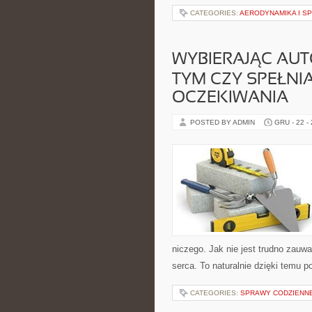
CATEGORIES:
AERODYNAMIKA I S
WYBIERAJĄC AUTO
TYM CZY SPEŁNI
OCZEKIWANIA
POSTED BY ADMIN
GRU - 22 -
niczego. Jak nie jest trudno zauwa
serca. To naturalnie dzięki temu p
CATEGORIES:
SPRAWY CODZIENN