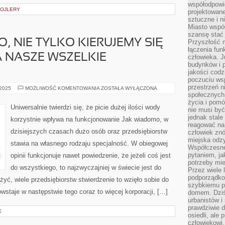
współodpowie
POJLERY
projektowan
sztuczne i n
Miasto wspó
szansę stać
, NIE TYLKO KIERUJEMY SIĘ
Przyszłość m
łączenia fun
A NASZE WSZELKIE
człowieka. 
budynków i p
jakości codzi
poczuciu ws
przestrzeń 
WYBIERAJĄC
 2025
MOŻLIWOŚĆ KOMENTOWANIA
ZOSTAŁA WYŁĄCZONA
AUTO,
społecznych
NIE
życia i pomó
TYLKO
Uniwersalnie twierdzi się, że picie dużej ilości wody
nie musi być
KIERUJEMY
SIĘ
jednak stale
korzystnie wpływa na funkcjonowanie Jak wiadomo, w
TYM
reagować na 
CZY
dzisiejszych czasach dużo osób oraz przedsiębiorstw
człowiek znó
SPEŁNIA
NASZE
miejska odz
stawia na własnego rodzaju specjalność. W obiegowej
WSZELKIE
Współczesne 
OCZEKIWANIA
pytaniem, ja
opinii funkcjonuje nawet powiedzenie, że jeżeli coś jest
potrzeby mie
do wszystkiego, to najzwyczajniej w świecie jest do
Przez wiele 
podporządko
żyć, wiele przedsiębiorstw stwierdzenie to wzięło sobie do
szybkiemu p
owstaje w następstwie tego coraz to więcej korporacji, […]
domem. Dziś
urbanistów 
prawdziwie d
E
osiedli, ale
człowiekowi