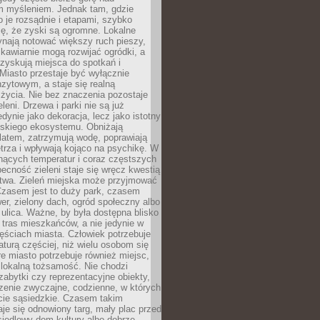
m myśleniem. Jednak tam, gdzie
je rozsądnie i etapami, szybko
ę, że zyski są ogromne. Lokalne
ynają notować większy ruch pieszy,
i kawiarnie mogą rozwijać ogródki, a
zyskują miejsca do spotkań i
Miasto przestaje być wyłącznie
zytowym, a staje się realną
 życia. Nie bez znaczenia pozostaje
eleni. Drzewa i parki nie są już
edynie jako dekoracja, lecz jako istotny
jskiego ekosystemu. Obniżają
latem, zatrzymują wodę, poprawiają
trza i wpływają kojąco na psychikę. W
nących temperatur i coraz częstszych
becność zieleni staje się wręcz kwestią
twa. Zieleń miejska może przyjmować
Czasem jest to duży park, czasem
wer, zielony dach, ogród społeczny albo
ulica. Ważne, by była dostępna blisko
tras mieszkańców, a nie jedynie w
ęściach miasta. Człowiek potrzebuje
aturą częściej, niż wielu osobom się
e miasto potrzebuje również miejsc,
 lokalną tożsamość. Nie chodzi
zabytki czy reprezentacyjne obiekty,
rzenie zwyczajne, codzienne, w których
cie sąsiedzkie. Czasem takim
je się odnowiony targ, mały plac przed
osiedlowy dom kultury albo dobrze