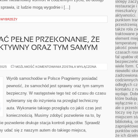
sklepy zacz
restauracje 
 sprawia, iż ludzie mogą wygodnie i […]
mieszkańcy 
aktywności. 
A WYBRZEŻY
punktem tran
przestrzenią
także rola zi
traktowane j
element mie
Ć PEŁNE PRZEKONANIE, ŻE
temperaturę 
FEKTYWNY ORAZ TYM SAMYM
jakość powie
czasach ros
fal upałów o
bezpieczeńs
wiele form. 
CHCEMY
 2025
MOŻLIWOŚĆ KOMENTOWANIA
ZOSTAŁA WYŁĄCZONA
POSIADAĆ
niewielki sk
PEŁNE
zadrzewiona 
PRZEKONANIE,
Wyrób samochodów w Polsce Pragniemy posiadać
codziennych 
ŻE
POJAZD
odległych cz
pewność, że samochód jest sprawny oraz tym samym
JEST
kontaktu z n
EFEKTYWNY
bezpieczny. W następstwie tego też od czasu do czasu
wydaje. Dobr
ORAZ
TYM
które budują
wybieramy się do inżynieria na przegląd techniczny
SAMYM
wyłącznie o 
BEZPIECZNY
ale o przest
auta. Wykonanie takiego przeglądu co jakiś czas jest
toczy się ży
koniecznością. Musimy zdobyć pozwolenie na to, by
miejscem sta
biblioteką, 
e pozwolenie drukuje stacja kontroli pojazdów. Sprawdź
zaprojektow
my udać się z naszym autem do takiego miejsca,
punktów odni
że ich dziel