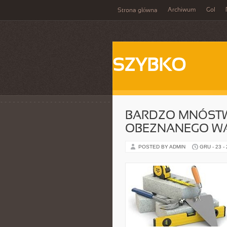
Archiwum
Gol
Strona główna
SZYBKO
BARDZO MNÓSTW
OBEZNANEGO W
POSTED BY ADMIN
GRU - 23 -