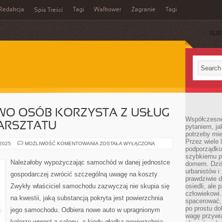
Redakcja
Tagi
Walkower
Zagranie
Tagi
Spis Treści
SUB
O OSÓB KORZYSTA Z USŁUG
Współczesne 
ARSZTATU
pytaniem, ja
potrzeby mie
Przez wiele 
BARDZO
 2025
MOŻLIWOŚĆ KOMENTOWANIA
ZOSTAŁA WYŁĄCZONA
podporządko
MNÓSTWO
OSÓB
szybkiemu p
KORZYSTA
Należałoby wypożyczając samochód w danej jednostce
domem. Dziś
Z
USŁUG
urbanistów 
gospodarczej zwrócić szczególną uwagę na koszty
OBEZNANEGO
prawdziwie d
WARSZTATU
Zwykły właściciel samochodu zazwyczaj nie skupia się
osiedli, ale
człowiekowi
na kwestii, jaką substancją pokryta jest powierzchnia
spacerować,
po prostu do
jego samochodu. Odbiera nowe auto w upragnionym
wagę przywią
kolorze wprost z salonu, a kiedy gładka powierzchnia