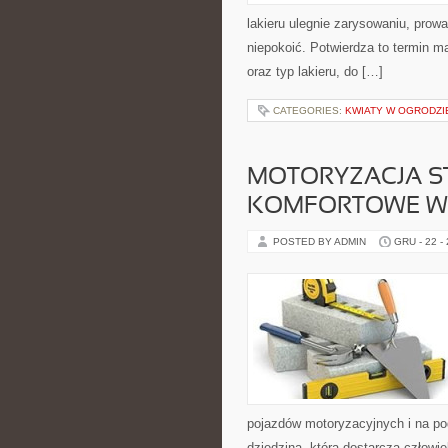
lakieru ulegnie zarysowaniu, prowa
niepokoić. Potwierdza to termin mat
oraz typ lakieru, do […]
CATEGORIES:
KWIATY W OGRODZI
MOTORYZACJA S
KOMFORTOWE WA
POSTED BY ADMIN
GRU - 22 -
pojazdów motoryzacyjnych i na pod
dziedzina, która dostarcza człow