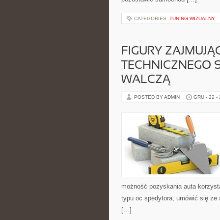
CATEGORIES:
TUNING WIZUALNY
FIGURY ZAJMUJĄ
TECHNICZNEGO 
WALCZĄ
POSTED BY ADMIN
GRU - 22 -
możność pozyskania auta korzysta
typu oc spedytora, umówić się ze s
[…]