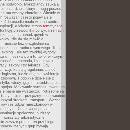
ane podwórko. Mieszkańcy szukają
esienia, dzięki którym mogą poczuć,
nica ma własny charakter. Właśnie w
ch rozważań często pojawia się
 każde osiedle miało własne centrum
inspiracji, a lokalna
strona tematyczna
 funkcję przewodnika po wydarzeniach,
h i zmianach zachodzących w
okolicy. Nie da się mówić o
 mieście bez uwzględnienia
ublicznego i ruchu rowerowego. To nie
a ekologii, ale też zwykłej wygody.
jazne mieszkańcom to takie, w którym
posiadać samochodu, by sprawnie
racy, szkoły czy lekarza. Gdy
ramwaje kursują regularnie, a sieć
 logiczna, ludzie chętniej wybierają
zbiorową. Podobnie dzieje się z
 tylko wtedy, gdy infrastruktura jest
i spójna. Malowanie symbolu roweru na
ię pasie nie wystarcza. Potrzebne są
trasy, stojaki, przejazdy i odpowiednie
 innymi środkami transportu. Ważną
a również udział mieszkańców w
 decyzji. Coraz więcej miast
onsultacje społeczne, budżety
 i warsztaty urbanistyczne.
nie zawsze proces ten przebiega
 interesy różnych grup bywają