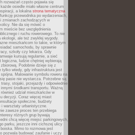
ch rozważań często pojawia się
 każde osiedle miało własne centrum
inspiracji, a lokalna
strona tematyczna
 funkcję przewodnika po wydarzeniach,
h i zmianach zachodzących w
okolicy. Nie da się mówić o
 mieście bez uwzględnienia
ublicznego i ruchu rowerowego. To nie
a ekologii, ale też zwykłej wygody.
jazne mieszkańcom to takie, w którym
posiadać samochodu, by sprawnie
racy, szkoły czy lekarza. Gdy
ramwaje kursują regularnie, a sieć
 logiczna, ludzie chętniej wybierają
zbiorową. Podobnie dzieje się z
 tylko wtedy, gdy infrastruktura jest
i spójna. Malowanie symbolu roweru na
ię pasie nie wystarcza. Potrzebne są
trasy, stojaki, przejazdy i odpowiednie
 innymi środkami transportu. Ważną
a również udział mieszkańców w
 decyzji. Coraz więcej miast
onsultacje społeczne, budżety
 i warsztaty urbanistyczne.
nie zawsze proces ten przebiega
 interesy różnych grup bywają
edni chcą więcej miejsc parkingowych,
go parku, jeszcze inni cichszej ulicy
 boiska. Mimo to rozmowa jest
bo pozwala budować zaufanie i uczy