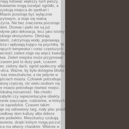
ynają notować większy ruch pieszy,
i kawiarnie mogą rozwijać ogródki, a
zyskują miejsca do spotkań i
Miasto przestaje być wyłącznie
zytowym, a staje się realną
 życia. Nie bez znaczenia pozostaje
eleni. Drzewa i parki nie są już
edynie jako dekoracja, lecz jako istotny
jskiego ekosystemu. Obniżają
latem, zatrzymują wodę, poprawiają
trza i wpływają kojąco na psychikę. W
nących temperatur i coraz częstszych
becność zieleni staje się wręcz kwestią
twa. Zieleń miejska może przyjmować
Czasem jest to duży park, czasem
wer, zielony dach, ogród społeczny albo
ulica. Ważne, by była dostępna blisko
tras mieszkańców, a nie jedynie w
ęściach miasta. Człowiek potrzebuje
aturą częściej, niż wielu osobom się
e miasto potrzebuje również miejsc,
 lokalną tożsamość. Nie chodzi
zabytki czy reprezentacyjne obiekty,
rzenie zwyczajne, codzienne, w których
cie sąsiedzkie. Czasem takim
je się odnowiony targ, mały plac przed
osiedlowy dom kultury albo dobrze
ane podwórko. Mieszkańcy szukają
esienia, dzięki którym mogą poczuć,
nica ma własny charakter. Właśnie w