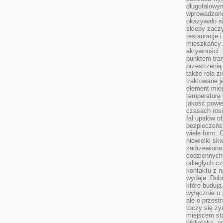
długofalowy
wprowadzono 
okazywało si
sklepy zacz
restauracje 
mieszkańcy 
aktywności. 
punktem tran
przestrzenią
także rola zi
traktowane j
element mie
temperaturę 
jakość powie
czasach ros
fal upałów o
bezpieczeńs
wiele form. 
niewielki sk
zadrzewiona 
codziennych 
odległych cz
kontaktu z n
wydaje. Dobr
które budują
wyłącznie o 
ale o przest
toczy się ży
miejscem sta
biblioteką, 