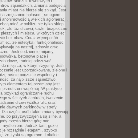
ptaków, ścieżek rowerowych i
ntrów sąsiedzkich. Zmiana podejścia
ania miast nie bierze się znikąd. Jest
 na zmęczenie hałasem, smogiem,
 anonimowością wielkich aglomeracji.
hcą mieć w pobliżu nie tylko sklep
ek, ale też drzewa, ławki, bezpieczne
a pieszych i miejsca, w których dzieci
wić bez obaw. Coraz więcej osób
mieć, że estetyka i funkcjonalność
wpływają na nastrój, zdrowie oraz
eczne. Jeśli codziennie mijamy
podwórka, betonowe place i
zabudowę, trudniej odczuwać
 do miejsca, w którym żyjemy. Jeśli
oczenie jest uporządkowane, zielone i
udzi, rośnie poczucie wspólnoty i
ności za najbliższe sąsiedztwo.
ym elementem tej przemiany jest
 przestrzeni wspólnej. W praktyce
a przykład ograniczanie ruchu
go w ścisłych centrach, tworzenie
adzenie drzew wzdłuż ulic oraz
nie dawnych parkingów w strefy
 Dla części osób takie zmiany bywają
ne, bo przyzwyczajenia są silne, a
ody często bierze górę nad
m myśleniem. Jednak tam, gdzie
je rozsądnie i etapami, szybko
ę, że zyski są ogromne. Lokalne