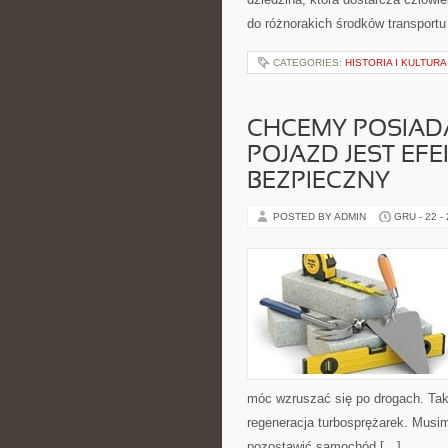
do różnorakich środków transportu
CATEGORIES:
HISTORIA I KULTUR
CHCEMY POSIADA
POJAZD JEST E
BEZPIECZNY
POSTED BY ADMIN
GRU - 22 -
móc wzruszać się po drogach. Taki
regeneracja turbosprężarek. Musi
pozostawić samochód […]