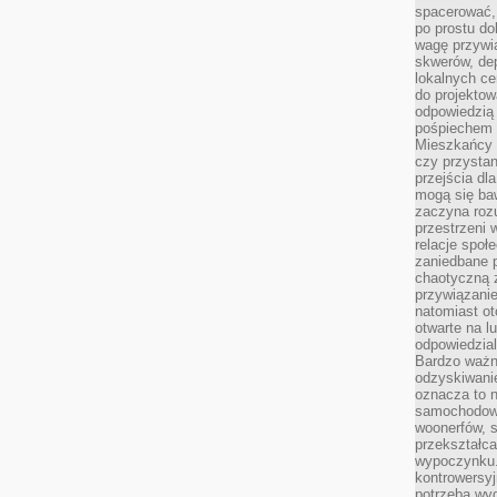
spacerować,
po prostu do
wagę przywią
skwerów, de
lokalnych ce
do projektow
odpowiedzią
pośpiechem i
Mieszkańcy c
czy przystan
przejścia dl
mogą się ba
zaczyna rozu
przestrzeni 
relacje społ
zaniedbane 
chaotyczną 
przywiązanie
natomiast ot
otwarte na l
odpowiedzial
Bardzo ważn
odzyskiwanie
oznacza to n
samochodowe
woonerfów, s
przekształca
wypoczynku.
kontrowersyj
potrzeba wyg