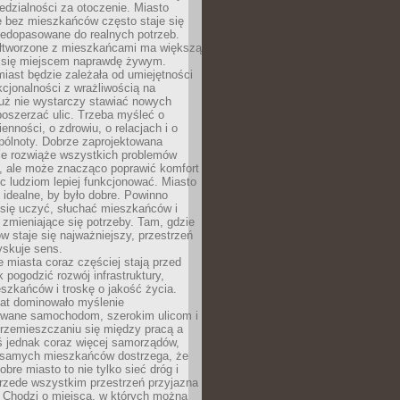
dzialności za otoczenie. Miasto
e bez mieszkańców często staje się
iedopasowane do realnych potrzeb.
łtworzone z mieszkańcami ma większą
 się miejscem naprawdę żywym.
iast będzie zależała od umiejętności
kcjonalności z wrażliwością na
Już nie wystarczy stawiać nowych
oszerzać ulic. Trzeba myśleć o
enności, o zdrowiu, o relacjach i o
pólnoty. Dobrze zaprojektowana
nie rozwiąże wszystkich problemów
, ale może znacząco poprawić komfort
c ludziom lepiej funkcjonować. Miasto
 idealne, by było dobre. Powinno
 się uczyć, słuchać mieszkańców i
zmieniające się potrzeby. Tam, gdzie
w staje się najważniejszy, przestrzeń
yskuje sens.
miasta coraz częściej stają przed
k pogodzić rozwój infrastruktury,
szkańców i troskę o jakość życia.
lat dominowało myślenie
wane samochodom, szerokim ulicom i
rzemieszczaniu się między pracą a
 jednak coraz więcej samorządów,
i samych mieszkańców dostrzega, że
obre miasto to nie tylko sieć dróg i
 przede wszystkim przestrzeń przyjazna
. Chodzi o miejsca, w których można