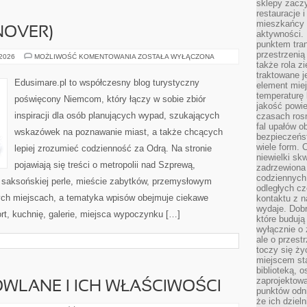
sklepy zacz
restauracje 
mieszkańcy 
NOVER)
aktywności. 
punktem tran
przestrzenią
HANOWER
 2026
MOŻLIWOŚĆ KOMENTOWANIA
ZOSTAŁA WYŁĄCZONA
(HANNOVER)
także rola zi
traktowane j
Edusimare.pl to współczesny blog turystyczny
element mie
temperaturę 
poświęcony Niemcom, który łączy w sobie zbiór
jakość powie
inspiracji dla osób planujących wypad, szukających
czasach ros
fal upałów o
wskazówek na poznawanie miast, a także chcących
bezpieczeńs
wiele form. 
lepiej zrozumieć codzienność za Odrą. Na stronie
niewielki sk
pojawiają się treści o metropolii nad Szprewą,
zadrzewiona 
codziennych 
 saksońskiej perle, mieście zabytków, przemysłowym
odległych cz
nych miejscach, a tematyka wpisów obejmuje ciekawe
kontaktu z n
wydaje. Dobr
ort, kuchnię, galerie, miejsca wypoczynku […]
które budują
wyłącznie o 
ale o przest
toczy się ży
miejscem sta
biblioteką, 
zaprojektow
WLANE I ICH WŁAŚCIWOŚCI
punktów odni
że ich dziel