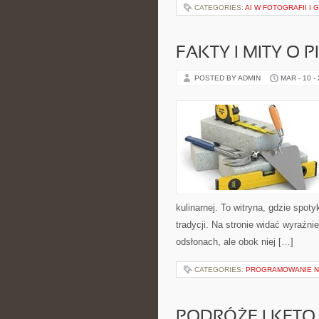
CATEGORIES:
AI W FOTOGRAFII I 
FAKTY I MITY O P
POSTED BY ADMIN
MAR - 10 -
kulinarnej. To witryna, gdzie spoty
tradycji. Na stronie widać wyraźni
odsłonach, ale obok niej […]
CATEGORIES:
PROGRAMOWANIE N
PODRÓŻE I KETO