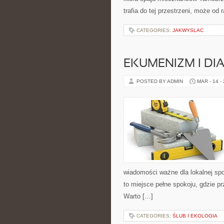
trafia do tej przestrzeni, może od 
CATEGORIES:
JAKWYSLAC
EKUMENIZM I DI
POSTED BY ADMIN
MAR - 14 -
wiadomości ważne dla lokalnej sp
to miejsce pełne spokoju, gdzie p
Warto […]
CATEGORIES:
ŚLUB I EKOLOGIA