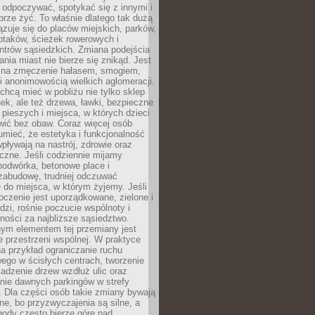
 odpoczywać, spotykać się z innymi i
brze żyć. To właśnie dlatego tak dużą
zuje się do placów miejskich, parków,
ptaków, ścieżek rowerowych i
ntrów sąsiedzkich. Zmiana podejścia
ania miast nie bierze się znikąd. Jest
 na zmęczenie hałasem, smogiem,
 anonimowością wielkich aglomeracji.
hcą mieć w pobliżu nie tylko sklep
ek, ale też drzewa, ławki, bezpieczne
a pieszych i miejsca, w których dzieci
wić bez obaw. Coraz więcej osób
mieć, że estetyka i funkcjonalność
wpływają na nastrój, zdrowie oraz
eczne. Jeśli codziennie mijamy
podwórka, betonowe place i
zabudowę, trudniej odczuwać
 do miejsca, w którym żyjemy. Jeśli
oczenie jest uporządkowane, zielone i
udzi, rośnie poczucie wspólnoty i
ności za najbliższe sąsiedztwo.
ym elementem tej przemiany jest
 przestrzeni wspólnej. W praktyce
a przykład ograniczanie ruchu
go w ścisłych centrach, tworzenie
adzenie drzew wzdłuż ulic oraz
nie dawnych parkingów w strefy
 Dla części osób takie zmiany bywają
ne, bo przyzwyczajenia są silne, a
ody często bierze górę nad