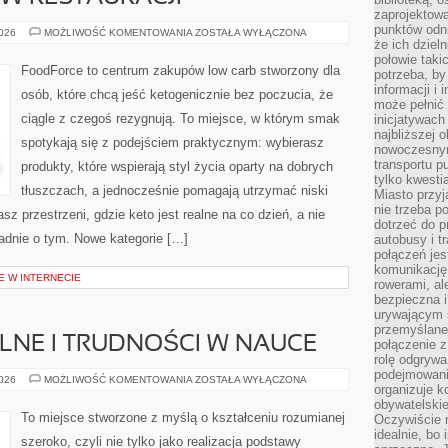
zaprojektow
punktów odni
PODRÓŻE
2026
MOŻLIWOŚĆ KOMENTOWANIA
ZOSTAŁA WYŁĄCZONA
I
że ich dziel
KETO
połowie taki
W
FoodForce to centrum zakupów low carb stworzony dla
potrzeba, by
RESTAURACJI
informacji i 
osób, które chcą jeść ketogenicznie bez poczucia, że
może pełnić
ciągle z czegoś rezygnują. To miejsce, w którym smak
inicjatywac
najbliższej 
spotykają się z podejściem praktycznym: wybierasz
nowoczesnym
transportu p
produkty, które wspierają styl życia oparty na dobrych
tylko kwesti
tłuszczach, a jednocześnie pomagają utrzymać niski
Miasto przy
nie trzeba 
 przestrzeni, gdzie keto jest realne na co dzień, a nie
dotrzeć do p
kładnie o tym. Nowe kategorie […]
autobusy i t
połączeń jest
komunikację 
E W INTERNECIE
rowerami, ale
bezpieczna 
urywającym s
przemyślane 
LNE I TRUDNOŚCI W NAUCE
połączenie z
rolę odgryw
podejmowaniu
PROBLEMY
2026
MOŻLIWOŚĆ KOMENTOWANIA
ZOSTAŁA WYŁĄCZONA
organizuje k
SZKOLNE
I
obywatelskie
TRUDNOŚCI
To miejsce stworzone z myślą o kształceniu rozumianej
Oczywiście 
W
idealnie, bo
NAUCE
szeroko, czyli nie tylko jako realizacja podstawy