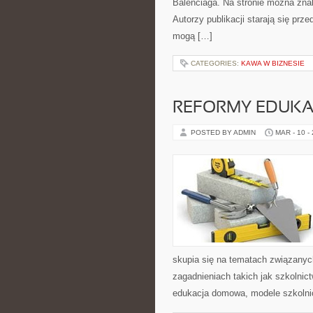
Balenciaga. Na stronie można znale
Autorzy publikacji starają się prz
mogą […]
CATEGORIES:
KAWA W BIZNESIE
REFORMY EDUKAC
POSTED BY ADMIN
MAR - 10 -
skupia się na tematach związanyc
zagadnieniach takich jak szkolnic
edukacja domowa, modele szkolni