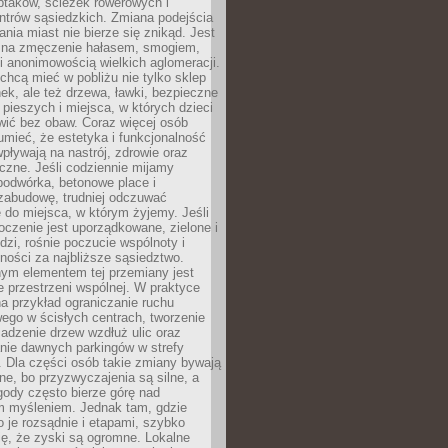
ptaków, ścieżek rowerowych i
ntrów sąsiedzkich. Zmiana podejścia
ania miast nie bierze się znikąd. Jest
 na zmęczenie hałasem, smogiem,
 anonimowością wielkich aglomeracji.
hcą mieć w pobliżu nie tylko sklep
ek, ale też drzewa, ławki, bezpieczne
a pieszych i miejsca, w których dzieci
wić bez obaw. Coraz więcej osób
mieć, że estetyka i funkcjonalność
wpływają na nastrój, zdrowie oraz
eczne. Jeśli codziennie mijamy
podwórka, betonowe place i
zabudowę, trudniej odczuwać
 do miejsca, w którym żyjemy. Jeśli
oczenie jest uporządkowane, zielone i
udzi, rośnie poczucie wspólnoty i
ności za najbliższe sąsiedztwo.
ym elementem tej przemiany jest
 przestrzeni wspólnej. W praktyce
a przykład ograniczanie ruchu
go w ścisłych centrach, tworzenie
adzenie drzew wzdłuż ulic oraz
nie dawnych parkingów w strefy
 Dla części osób takie zmiany bywają
ne, bo przyzwyczajenia są silne, a
ody często bierze górę nad
m myśleniem. Jednak tam, gdzie
je rozsądnie i etapami, szybko
ę, że zyski są ogromne. Lokalne