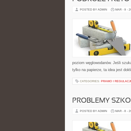
POSTED BY ADMIN
MAR - 9 - 
poziom węglowodanów. Jeśli szukasz
tylko na papierze, ta idea jest do
CATEGORIES:
PRAWO I REGULACJ
PROBLEMY SZKO
POSTED BY ADMIN
MAR - 8 - 