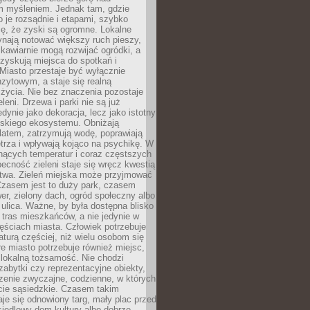
m myśleniem. Jednak tam, gdzie
je rozsądnie i etapami, szybko
ę, że zyski są ogromne. Lokalne
ynają notować większy ruch pieszy,
i kawiarnie mogą rozwijać ogródki, a
zyskują miejsca do spotkań i
Miasto przestaje być wyłącznie
zytowym, a staje się realną
 życia. Nie bez znaczenia pozostaje
eleni. Drzewa i parki nie są już
edynie jako dekoracja, lecz jako istotny
jskiego ekosystemu. Obniżają
latem, zatrzymują wodę, poprawiają
trza i wpływają kojąco na psychikę. W
nących temperatur i coraz częstszych
becność zieleni staje się wręcz kwestią
twa. Zieleń miejska może przyjmować
Czasem jest to duży park, czasem
wer, zielony dach, ogród społeczny albo
ulica. Ważne, by była dostępna blisko
tras mieszkańców, a nie jedynie w
ęściach miasta. Człowiek potrzebuje
aturą częściej, niż wielu osobom się
e miasto potrzebuje również miejsc,
 lokalną tożsamość. Nie chodzi
zabytki czy reprezentacyjne obiekty,
rzenie zwyczajne, codzienne, w których
cie sąsiedzkie. Czasem takim
je się odnowiony targ, mały plac przed
osiedlowy dom kultury albo dobrze