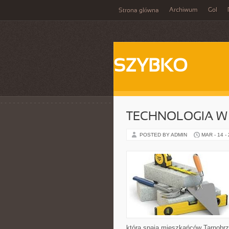
Archiwum
Gol
Strona główna
SZYBKO
TECHNOLOGIA W
POSTED BY ADMIN
MAR - 14 -
która spaja mieszkańców Tarnobrze