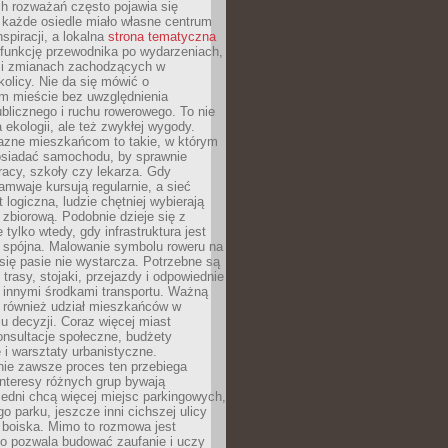
ch rozważań często pojawia się
 każde osiedle miało własne centrum
inspiracji, a lokalna
strona tematyczna
 funkcję przewodnika po wydarzeniach,
h i zmianach zachodzących w
okolicy. Nie da się mówić o
 mieście bez uwzględnienia
ublicznego i ruchu rowerowego. To nie
a ekologii, ale też zwykłej wygody.
jazne mieszkańcom to takie, w którym
posiadać samochodu, by sprawnie
racy, szkoły czy lekarza. Gdy
ramwaje kursują regularnie, a sieć
 logiczna, ludzie chętniej wybierają
zbiorową. Podobnie dzieje się z
 tylko wtedy, gdy infrastruktura jest
i spójna. Malowanie symbolu roweru na
ię pasie nie wystarcza. Potrzebne są
trasy, stojaki, przejazdy i odpowiednie
 innymi środkami transportu. Ważną
a również udział mieszkańców w
 decyzji. Coraz więcej miast
onsultacje społeczne, budżety
 i warsztaty urbanistyczne.
nie zawsze proces ten przebiega
 interesy różnych grup bywają
edni chcą więcej miejsc parkingowych,
go parku, jeszcze inni cichszej ulicy
 boiska. Mimo to rozmowa jest
bo pozwala budować zaufanie i uczy