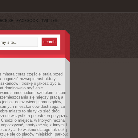
SCRIBE
FACEBOOK
TWITTER
miasta coraz częściej stają przed
k pogodzić rozwój infrastruktury,
szkańców i troskę o jakość życia.
lat dominowało myślenie
wane samochodom, szerokim ulicom i
rzemieszczaniu się między pracą a
 jednak coraz więcej samorządów,
i samych mieszkańców dostrzega, że
obre miasto to nie tylko sieć dróg i
 przede wszystkim przestrzeń przyjazna
. Chodzi o miejsca, w których można
 odpoczywać, spotykać się z innymi i
brze żyć. To właśnie dlatego tak dużą
zuje się do placów miejskich, parków,