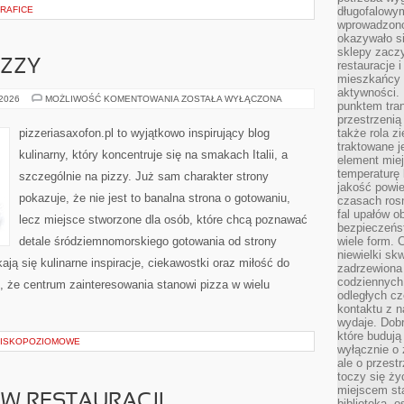
GRAFICE
długofalowy
wprowadzono 
okazywało si
sklepy zacz
IZZY
restauracje 
mieszkańcy 
aktywności. 
FAKTY
 2026
MOŻLIWOŚĆ KOMENTOWANIA
ZOSTAŁA WYŁĄCZONA
punktem tran
I
MITY
przestrzenią
O
pizzeriasaxofon.pl to wyjątkowo inspirujący blog
także rola zi
PIZZY
traktowane j
kulinarny, który koncentruje się na smakach Italii, a
element mie
temperaturę 
szczególnie na pizzy. Już sam charakter strony
jakość powie
pokazuje, że nie jest to banalna strona o gotowaniu,
czasach ros
fal upałów o
lecz miejsce stworzone dla osób, które chcą poznawać
bezpieczeńs
detale śródziemnomorskiego gotowania od strony
wiele form. 
niewielki sk
kają się kulinarne inspiracje, ciekawostki oraz miłość do
zadrzewiona 
codziennych 
e, że centrum zainteresowania stanowi pizza w wielu
odległych cz
kontaktu z n
wydaje. Dobr
które budują
ISKOPOZIOMOWE
wyłącznie o 
ale o przest
toczy się ży
miejscem sta
 W RESTAURACJI
biblioteką, 