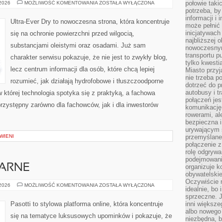
MATERIAŁY
połowie taki
 2026
MOŻLIWOŚĆ KOMENTOWANIA
ZOSTAŁA WYŁĄCZONA
BUDOWLANE
potrzeba, by
I
informacji i 
ICH
Ultra-Ever Dry to nowoczesna strona, która koncentruje
WŁAŚCIWOŚCI
może pełnić
inicjatywac
się na ochronie powierzchni przed wilgocią,
najbliższej 
substancjami oleistymi oraz osadami. Już sam
nowoczesnym
transportu p
charakter serwisu pokazuje, że nie jest to zwykły blog,
tylko kwesti
lecz centrum informacji dla osób, które chcą lepiej
Miasto przy
nie trzeba 
rozumieć, jak działają hydrofobowe i tłuszczoodporne
dotrzeć do p
autobusy i t
 której technologia spotyka się z praktyką, a fachowa
połączeń jest
rzystępny zarówno dla fachowców, jak i dla inwestorów
komunikację 
rowerami, ale
bezpieczna 
urywającym s
WIENI
przemyślane 
połączenie z
rolę odgryw
podejmowaniu
NARNE
organizuje k
obywatelskie
Oczywiście 
PREZENTY
 2026
MOŻLIWOŚĆ KOMENTOWANIA
ZOSTAŁA WYŁĄCZONA
idealnie, bo
KULINARNE
sprzeczne. J
Pasotti to stylowa platforma online, która koncentruje
inni większe
albo nowego
się na tematyce luksusowych upominków i pokazuje, że
niezbędna, 