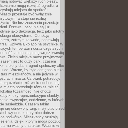
ynają notować większy ruch pieszy,
i kawiarnie mogą rozwijać ogródki, a
zyskują miejsca do spotkań i
Miasto przestaje być wyłącznie
zytowym, a staje się realną
 życia. Nie bez znaczenia pozostaje
eleni. Drzewa i parki nie są już
edynie jako dekoracja, lecz jako istotny
jskiego ekosystemu. Obniżają
latem, zatrzymują wodę, poprawiają
trza i wpływają kojąco na psychikę. W
nących temperatur i coraz częstszych
becność zieleni staje się wręcz kwestią
twa. Zieleń miejska może przyjmować
Czasem jest to duży park, czasem
wer, zielony dach, ogród społeczny albo
ulica. Ważne, by była dostępna blisko
tras mieszkańców, a nie jedynie w
ęściach miasta. Człowiek potrzebuje
aturą częściej, niż wielu osobom się
e miasto potrzebuje również miejsc,
 lokalną tożsamość. Nie chodzi
zabytki czy reprezentacyjne obiekty,
rzenie zwyczajne, codzienne, w których
cie sąsiedzkie. Czasem takim
je się odnowiony targ, mały plac przed
osiedlowy dom kultury albo dobrze
ane podwórko. Mieszkańcy szukają
esienia, dzięki którym mogą poczuć,
nica ma własny charakter. Właśnie w