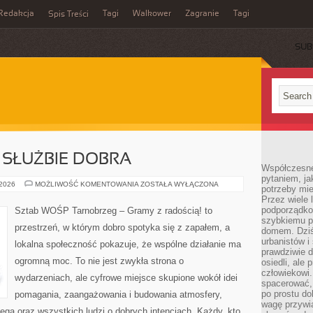
Redakcja
Tagi
Walkower
Zagranie
Tagi
Spis Treści
SUB
 SŁUŻBIE DOBRA
Współczesne 
pytaniem, ja
TECHNOLOGIA
 2026
MOŻLIWOŚĆ KOMENTOWANIA
ZOSTAŁA WYŁĄCZONA
potrzeby mie
W
Przez wiele 
SŁUŻBIE
DOBRA
podporządko
Sztab WOŚP Tarnobrzeg – Gramy z radością! to
szybkiemu p
przestrzeń, w którym dobro spotyka się z zapałem, a
domem. Dziś
urbanistów 
lokalna społeczność pokazuje, że wspólne działanie ma
prawdziwie d
ogromną moc. To nie jest zwykła strona o
osiedli, ale
człowiekowi
wydarzeniach, ale cyfrowe miejsce skupione wokół idei
spacerować,
po prostu do
pomagania, zaangażowania i budowania atmosfery,
wagę przywią
ga oraz wszystkich ludzi o dobrych intencjach. Każdy, kto