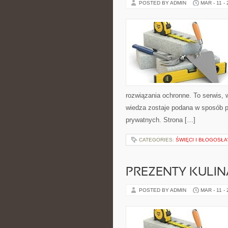
POSTED BY ADMIN
MAR - 11 -
rozwiązania ochronne. To serwis, w
wiedza zostaje podana w sposób p
prywatnych. Strona […]
CATEGORIES:
ŚWIĘCI I BŁOGOSŁA
PREZENTY KULI
POSTED BY ADMIN
MAR - 11 -