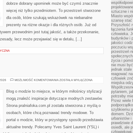
współodpowie
dobrze dobrany upominek może być czymś znacznie
projektowan
więcej niż tylko przedmiotem. To przestrzeń stworzone
sztuczne i n
Miasto wspó
dla osób, które szukają wskazówek na niebanalne
szansę stać
prezenty na różne okazje i dla różnych osób. Już od
Przyszłość m
łączenia fun
ywem przewodnim jest tutaj jakość, a także przekonanie,
człowieka. 
budynków i p
zesady, lecz może przejawiać się w detalu, […]
jakości codzi
poczuciu ws
ZYCZNA
przestrzeń 
społecznych
życia i pomó
nie musi być
jednak stale
reagować na 
człowiek znó
LOUIS
 2026
MOŻLIWOŚĆ KOMENTOWANIA
ZOSTAŁA WYŁĄCZONA
miejska odz
VUITTON
Współczesne 
Blog o modzie to miejsce, w którym miłośnicy stylizacji
pytaniem, ja
potrzeby mie
mogą znaleźć inspiracje dotyczące modnych zestawów.
Przez wiele 
podporządko
Strona pralniafoka.com.pl została stworzona z myślą o
szybkiemu p
osobach, które chcą poznawać trendy modowe. To
domem. Dziś
urbanistów 
portal o modzie, który w przystępny sposób przedstawia
prawdziwie d
aktualne trendy. Polecamy Yves Saint Laurent (YSL) i
osiedli, ale
człowiekowi