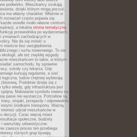
ane podwórko. Mieszkańcy szukają
esienia, dzięki którym mogą poczuć,
nica ma własny charakter. Właśnie w
ch rozważań często pojawia się
 każde osiedle miało własne centrum
inspiracji, a lokalna
strona tematyczna
 funkcję przewodnika po wydarzeniach,
h i zmianach zachodzących w
okolicy. Nie da się mówić o
 mieście bez uwzględnienia
ublicznego i ruchu rowerowego. To nie
a ekologii, ale też zwykłej wygody.
jazne mieszkańcom to takie, w którym
posiadać samochodu, by sprawnie
racy, szkoły czy lekarza. Gdy
ramwaje kursują regularnie, a sieć
 logiczna, ludzie chętniej wybierają
zbiorową. Podobnie dzieje się z
 tylko wtedy, gdy infrastruktura jest
i spójna. Malowanie symbolu roweru na
ię pasie nie wystarcza. Potrzebne są
trasy, stojaki, przejazdy i odpowiednie
 innymi środkami transportu. Ważną
a również udział mieszkańców w
 decyzji. Coraz więcej miast
onsultacje społeczne, budżety
 i warsztaty urbanistyczne.
nie zawsze proces ten przebiega
 interesy różnych grup bywają