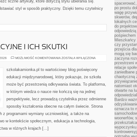
źć liczne artykuły, które dotyczą stylu ubierania się.
spacerować,
po prostu do
edstawiać styl w sposób praktyczny. Dzięki temu czytelnicy
wagę przywią
skwerów, de
lokalnych ce
do projektow
odpowiedzią
pośpiechem i
Mieszkańcy c
czy przystan
YJNE I ICH SKUTKI
przejścia dl
mogą się ba
REFORMY
zaczyna rozu
 2026
MOŻLIWOŚĆ KOMENTOWANIA
ZOSTAŁA WYŁĄCZONA
EDUKACYJNE
przestrzeni 
I
relacje społ
ICH
szkolakamionka.pl to wartościowy blog poświęcony
SKUTKI
zaniedbane 
chaotyczną 
edukacji międzynarodowej, który pokazuje, że szkoła
przywiązanie
może być przestrzenią odkrywania świata. To platforma,
natomiast ot
otwarte na l
w którym wiedza o nauce nie kończą się na jednej
odpowiedzial
perspektywie, lecz prowadzą czytelnika przez odmienne
Bardzo ważn
odzyskiwanie
sposoby kształcenia obecne na całym świecie. Strona
oznacza to n
samochodowe
h z programami wymiany uczniowskiej, a także na
woonerfów, s
two w kontekście społecznym, edukacja a technologia,
przekształca
wypoczynku.
ctwa w różnych krajach […]
kontrowersyj
potrzeba wyg