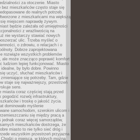
dzialności za otoczenie. Miasto
e bez mieszkańców często staje się
iedopasowane do realnych potrzeb.
łtworzone z mieszkańcami ma większą
 się miejscem naprawdę żywym.
iast będzie zależała od umiejętności
kcjonalności z wrażliwością na
Już nie wystarczy stawiać nowych
oszerzać ulic. Trzeba myśleć o
enności, o zdrowiu, o relacjach i o
pólnoty. Dobrze zaprojektowana
nie rozwiąże wszystkich problemów
, ale może znacząco poprawić komfort
c ludziom lepiej funkcjonować. Miasto
 idealne, by było dobre. Powinno
 się uczyć, słuchać mieszkańców i
zmieniające się potrzeby. Tam, gdzie
w staje się najważniejszy, przestrzeń
yskuje sens.
miasta coraz częściej stają przed
k pogodzić rozwój infrastruktury,
szkańców i troskę o jakość życia.
lat dominowało myślenie
wane samochodom, szerokim ulicom i
rzemieszczaniu się między pracą a
 jednak coraz więcej samorządów,
i samych mieszkańców dostrzega, że
obre miasto to nie tylko sieć dróg i
 przede wszystkim przestrzeń przyjazna
. Chodzi o miejsca, w których można