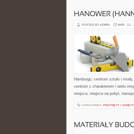
HANOWER (HAN
POSTED BY ADMIN
MAR - 12 -
Hamburgu, centrum sztuki i mody,
centrum z charakterem i wielu in
miejsca, miejsca na pobyt, transp
CATEGORIES:
PRZYNĘTY I ZANĘTY
MATERIAŁY BUDO