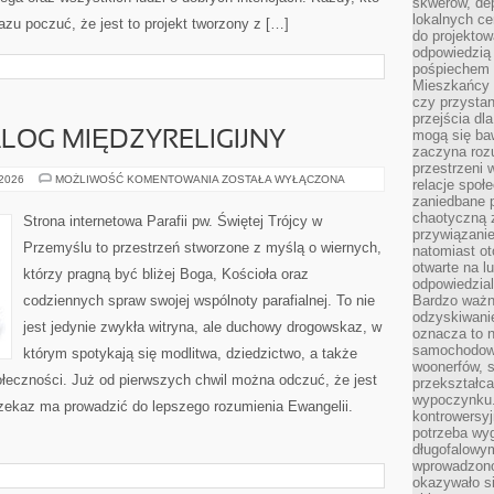
skwerów, de
lokalnych ce
razu poczuć, że jest to projekt tworzony z […]
do projektow
odpowiedzią
pośpiechem i
Mieszkańcy c
czy przystan
przejścia dl
mogą się ba
ALOG MIĘDZYRELIGIJNY
zaczyna rozu
przestrzeni 
EKUMENIZM
 2026
MOŻLIWOŚĆ KOMENTOWANIA
ZOSTAŁA WYŁĄCZONA
relacje społ
I
zaniedbane 
DIALOG
MIĘDZYRELIGIJNY
chaotyczną 
Strona internetowa Parafii pw. Świętej Trójcy w
przywiązanie
Przemyślu to przestrzeń stworzone z myślą o wiernych,
natomiast ot
otwarte na l
którzy pragną być bliżej Boga, Kościoła oraz
odpowiedzial
codziennych spraw swojej wspólnoty parafialnej. To nie
Bardzo ważn
odzyskiwanie
jest jedynie zwykła witryna, ale duchowy drogowskaz, w
oznacza to n
samochodowe
którym spotykają się modlitwa, dziedzictwo, a także
woonerfów, s
ołeczności. Już od pierwszych chwil można odczuć, że jest
przekształca
wypoczynku.
rzekaz ma prowadzić do lepszego rozumienia Ewangelii.
kontrowersyj
potrzeba wyg
długofalowy
wprowadzono 
okazywało si