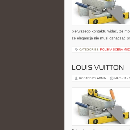
pierwszego kontaktu widać, że mot
że elegancja nie musi oznaczać pr
CATEGORIES:
POLSKA SCENA MU
LOUIS VUITTON
POSTED BY ADMIN
MAR - 11 -