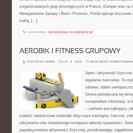
zorganizowanych grup przestępczych w Polsce, Europie oraz na 
Niewyjaśnione Sprawy i Broń i Przemoc. Portal opisuje kluczowe
mafią, […]
CATEGORIES:
WYDARZENIA I KONFERENCJE
AEROBIK I FITNESS GRUPOWY
POSTED BY ADMIN
LIP - 4 - 2026
MOŻLIWOŚĆ KOMENTOWAN
Sport i aktywność fizyczna 
regularne ćwiczenia. To sty
zdrowie, dobre samopoczuci
Strona poświęcona tej tem
kompendium informacji, w k
– zarówno początkujący, j
znaleźć wartościowe materiały dotyczące treningów, ćwiczeń, zdr
odżywiania oraz świadomego rozwijania własnej sprawności. Serwi
popularyzowaniu aktywności fizycznej, przedstawiając zagadnien