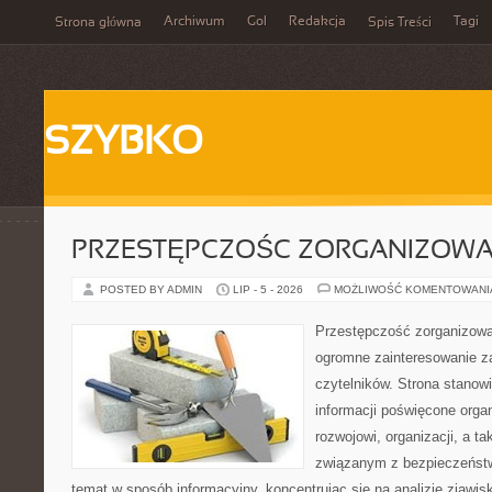
Archiwum
Gol
Redakcja
Tagi
Strona główna
Spis Treści
SZYBKO
PRZESTĘPCZOŚC ZORGANIZOW
POSTED BY ADMIN
LIP - 5 - 2026
MOŻLIWOŚĆ KOMENTOWAN
Przestępczość zorganizowan
ogromne zainteresowanie za
czytelników. Strona stano
informacji poświęcone orga
rozwojowi, organizacji, a 
związanym z bezpieczeństw
temat w sposób informacyjny, koncentrując się na analizie zjawis