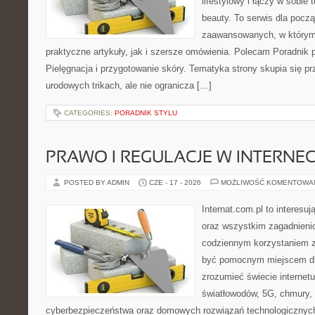
lifestylowy i łączy w sobie
beauty. To serwis dla począ
zaawansowanych, w którym
praktyczne artykuły, jak i szersze omówienia. Polecam Poradnik po
Pielęgnacja i przygotowanie skóry. Tematyka strony skupia się p
urodowych trikach, ale nie ogranicza […]
CATEGORIES:
PORADNIK STYLU
PRAWO I REGULACJE W INTERNEC
POSTED BY ADMIN
CZE - 17 - 2026
MOŻLIWOŚĆ KOMENTOWA
Internat.com.pl to interesuj
oraz wszystkim zagadnienio
codziennym korzystaniem z
być pomocnym miejscem dla
zrozumieć świecie internet
światłowodów, 5G, chmury, 
cyberbezpieczeństwa oraz domowych rozwiązań technologicznych