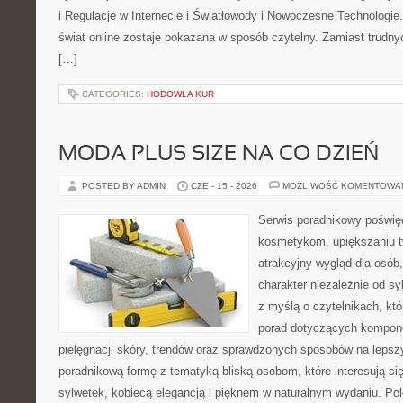
i Regulacje w Internecie i Światłowody i Nowoczesne Technologie
świat online zostaje pokazana w sposób czytelny. Zamiast trudnyc
[…]
CATEGORIES:
HODOWLA KUR
MODA PLUS SIZE NA CO DZIEŃ
POSTED BY ADMIN
CZE - 15 - 2026
MOŻLIWOŚĆ KOMENTOWA
Serwis poradnikowy poświęc
kosmetykom, upiększaniu 
atrakcyjny wygląd dla osób
charakter niezależnie od sy
z myślą o czytelnikach, kt
porad dotyczących kompon
pielęgnacji skóry, trendów oraz sprawdzonych sposobów na lepsz
poradnikową formę z tematyką bliską osobom, które interesują si
sylwetek, kobiecą elegancją i pięknem w naturalnym wydaniu. P