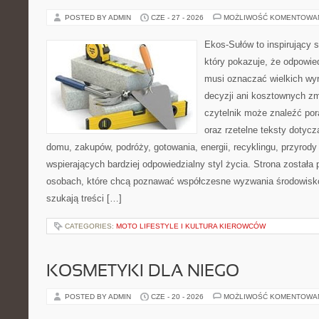
POSTED BY ADMIN
CZE - 27 - 2026
MOŻLIWOŚĆ KOMENTOWA
Ekos-Sułów to inspirujący s
który pokazuje, że odpowie
musi oznaczać wielkich wy
decyzji ani kosztownych zm
czytelnik może znaleźć por
oraz rzetelne teksty dotyc
domu, zakupów, podróży, gotowania, energii, recyklingu, przyrod
wspierających bardziej odpowiedzialny styl życia. Strona została
osobach, które chcą poznawać współczesne wyzwania środowisko
szukają treści […]
CATEGORIES:
MOTO LIFESTYLE I KULTURA KIEROWCÓW
KOSMETYKI DLA NIEGO
POSTED BY ADMIN
CZE - 20 - 2026
MOŻLIWOŚĆ KOMENTOWA