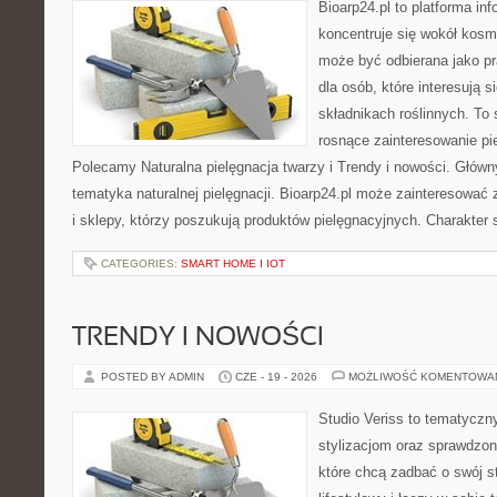
Bioarp24.pl to platforma in
koncentruje się wokół kosm
może być odbierana jako pr
dla osób, które interesują 
składnikach roślinnych. To 
rosnące zainteresowanie pie
Polecamy Naturalna pielęgnacja twarzy i Trendy i nowości. Głów
tematyka naturalnej pielęgnacji. Bioarp24.pl może zainteresować
i sklepy, którzy poszukują produktów pielęgnacyjnych. Charakter s
CATEGORIES:
SMART HOME I IOT
TRENDY I NOWOŚCI
POSTED BY ADMIN
CZE - 19 - 2026
MOŻLIWOŚĆ KOMENTOWA
Studio Veriss to tematyczn
stylizacjom oraz sprawdz
które chcą zadbać o swój s