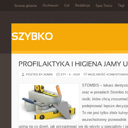
Archiwum
Gol
Redakcja
Tagi
Strona główna
Spis Treści
SZYBKO
PROFILAKTYKA I HIGIENA JAMY 
POSTED BY ADMIN
STY - 4 - 2026
MOŻLIWOŚĆ KOMENTOWAN
STOMBIS – lekarz dentysta
oraz w poradach Stombis to
osób, które chcą zrozumieć
podejmować lepsze decyzje
To nie jest tylko zbiór luź
wszechstronny przewodnik 
ustną na co dzień, jak przygotować się do wizyty u specjalisty i j