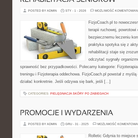
REHABILITACJA SENIORÓW
POSTED BY ADMIN
STY - 1 - 2026
MOŻLIWOŚĆ KOMENTOWAN
FizjoCoach.pl to nowoczes
terapii ruchowej, powrotowi
bezpiecznemu leczeniu kont
praktyka spotyka się z akt
rehabilitacji staje się zroz
odczytać sygnały organizm
sprawność bez przypadkowości. Polecamy kategorie: Fizjoterapia 
treningu i Fizjoterapia oddechowa. FizjoCoach.pl powstał z myślą
działać konkretnie. Jeśli odzywa się bark, jeśli […]
CATEGORIES:
PIELĘGNACJA SKÓRY PO ZABIEGACH
PROMOCJE I WYDARZENIA
POSTED BY ADMIN
GRU - 31 - 2025
MOŻLIWOŚĆ KOMENTOWA
Rolletic Gdynia to miejsce