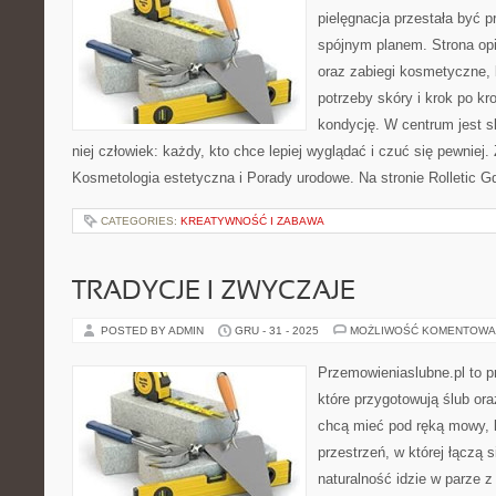
pielęgnacja przestała być p
spójnym planem. Strona opi
oraz zabiegi kosmetyczne,
potrzeby skóry i krok po k
kondycję. W centrum jest s
niej człowiek: każdy, kto chce lepiej wyglądać i czuć się pewniej
Kosmetologia estetyczna i Porady urodowe. Na stronie Rolletic G
CATEGORIES:
KREATYWNOŚĆ I ZABAWA
TRADYCJE I ZWYCZAJE
POSTED BY ADMIN
GRU - 31 - 2025
MOŻLIWOŚĆ KOMENTOWA
Przemowieniaslubne.pl to p
które przygotowują ślub ora
chcą mieć pod ręką mowy, l
przestrzeń, w której łączą 
naturalność idzie w parze 