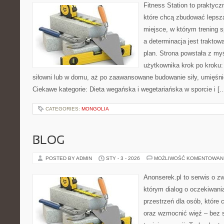
Fitness Station to praktycz
które chcą zbudować lepszą
miejsce, w którym trening s
a determinacja jest trakto
plan. Strona powstała z my
użytkownika krok po kroku:
siłowni lub w domu, aż po zaawansowane budowanie siły, umięśnie
Ciekawe kategorie: Dieta wegańska i wegetariańska w sporcie i [
CATEGORIES:
MONGOLIA
BLOG
POSTED BY ADMIN
STY - 3 - 2026
MOŻLIWOŚĆ KOMENTOWAN
Anonserek.pl to serwis o zw
którym dialog o oczekiwani
przestrzeń dla osób, które 
oraz wzmocnić więź – bez s