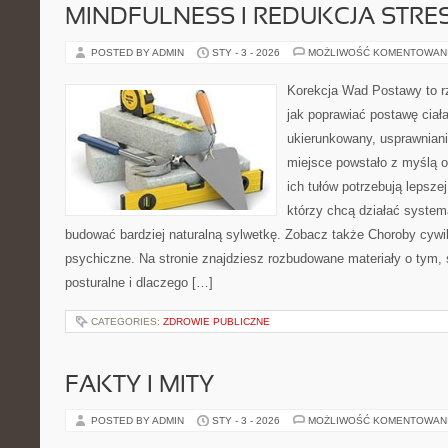
MINDFULNESS I REDUKCJA STRE
POSTED BY ADMIN
STY - 3 - 2026
MOŻLIWOŚĆ KOMENTOWAN
Korekcja Wad Postawy to r
jak poprawiać postawę ciał
ukierunkowany, usprawnianie
miejsce powstało z myślą o
ich tułów potrzebują lepszej
którzy chcą działać system
budować bardziej naturalną sylwetkę. Zobacz także Choroby cywil
psychiczne. Na stronie znajdziesz rozbudowane materiały o tym, 
posturalne i dlaczego […]
CATEGORIES:
ZDROWIE PUBLICZNE
FAKTY I MITY
POSTED BY ADMIN
STY - 3 - 2026
MOŻLIWOŚĆ KOMENTOWAN