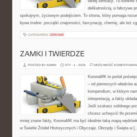
taniej sensacji. Tu konkret 
delikatnością, a fałszywe p
spokojnym, życiowym podejściem. To strona, który pomaga rozum
bywa trudne: początki znajomości, fascynację, chemię, ale też zgr
CATEGORIES:
ZDROWIE
ZAMKI I TWIERDZE
POSTED BY ADMIN
STY - 1 - 2026
MOŻLIWOŚĆ KOMENTOWAN
KoronaMK to portal poświęc
– od pierwszych władców a
kompendium, w którym narr
interpretacją, a fakty układ
Jeśli szukasz solidnego pr
chcesz uchwycić tło przemi
mniej znane fakty, KoronaMK ma być idealnie taką mapą wędrówk
w Świetle Źródeł Historycznych i Obyczaje, Obrzędy i Święta w [