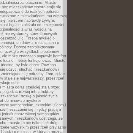
dzialności za otoczenie. Miasto
e bez mieszkańców często staje się
iedopasowane do realnych potrzeb.
łtworzone z mieszkańcami ma większą
 się miejscem naprawdę żywym.
iast będzie zależała od umiejętności
kcjonalności z wrażliwością na
Już nie wystarczy stawiać nowych
oszerzać ulic. Trzeba myśleć o
enności, o zdrowiu, o relacjach i o
pólnoty. Dobrze zaprojektowana
nie rozwiąże wszystkich problemów
, ale może znacząco poprawić komfort
c ludziom lepiej funkcjonować. Miasto
 idealne, by było dobre. Powinno
 się uczyć, słuchać mieszkańców i
zmieniające się potrzeby. Tam, gdzie
w staje się najważniejszy, przestrzeń
yskuje sens.
miasta coraz częściej stają przed
k pogodzić rozwój infrastruktury,
szkańców i troskę o jakość życia.
lat dominowało myślenie
wane samochodom, szerokim ulicom i
rzemieszczaniu się między pracą a
 jednak coraz więcej samorządów,
i samych mieszkańców dostrzega, że
obre miasto to nie tylko sieć dróg i
 przede wszystkim przestrzeń przyjazna
. Chodzi o miejsca, w których można