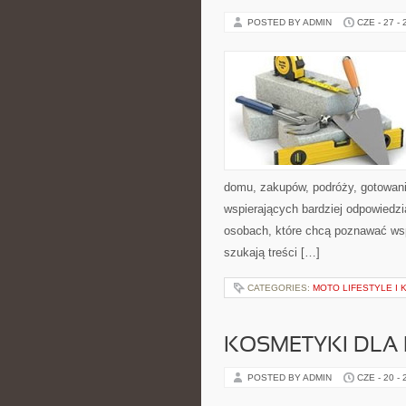
POSTED BY ADMIN
CZE - 27 -
domu, zakupów, podróży, gotowania
wspierających bardziej odpowiedzi
osobach, które chcą poznawać ws
szukają treści […]
CATEGORIES:
MOTO LIFESTYLE I
KOSMETYKI DLA 
POSTED BY ADMIN
CZE - 20 -