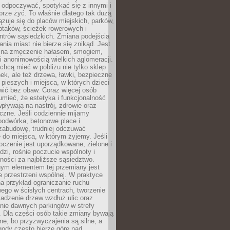
 odpoczywać, spotykać się z innymi i
brze żyć. To właśnie dlatego tak dużą
zuje się do placów miejskich, parków,
ptaków, ścieżek rowerowych i
ntrów sąsiedzkich. Zmiana podejścia
ania miast nie bierze się znikąd. Jest
 na zmęczenie hałasem, smogiem,
 anonimowością wielkich aglomeracji.
hcą mieć w pobliżu nie tylko sklep
ek, ale też drzewa, ławki, bezpieczne
a pieszych i miejsca, w których dzieci
wić bez obaw. Coraz więcej osób
mieć, że estetyka i funkcjonalność
wpływają na nastrój, zdrowie oraz
eczne. Jeśli codziennie mijamy
podwórka, betonowe place i
zabudowę, trudniej odczuwać
 do miejsca, w którym żyjemy. Jeśli
oczenie jest uporządkowane, zielone i
udzi, rośnie poczucie wspólnoty i
ności za najbliższe sąsiedztwo.
ym elementem tej przemiany jest
 przestrzeni wspólnej. W praktyce
a przykład ograniczanie ruchu
go w ścisłych centrach, tworzenie
adzenie drzew wzdłuż ulic oraz
nie dawnych parkingów w strefy
 Dla części osób takie zmiany bywają
ne, bo przyzwyczajenia są silne, a
ody często bierze górę nad