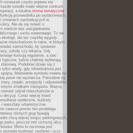
ch rozważań często pojawia się
 każde osiedle miało własne centrum
inspiracji, a lokalna
strona tematyczna
 funkcję przewodnika po wydarzeniach,
h i zmianach zachodzących w
okolicy. Nie da się mówić o
 mieście bez uwzględnienia
ublicznego i ruchu rowerowego. To nie
a ekologii, ale też zwykłej wygody.
jazne mieszkańcom to takie, w którym
posiadać samochodu, by sprawnie
racy, szkoły czy lekarza. Gdy
ramwaje kursują regularnie, a sieć
 logiczna, ludzie chętniej wybierają
zbiorową. Podobnie dzieje się z
 tylko wtedy, gdy infrastruktura jest
i spójna. Malowanie symbolu roweru na
ię pasie nie wystarcza. Potrzebne są
trasy, stojaki, przejazdy i odpowiednie
 innymi środkami transportu. Ważną
a również udział mieszkańców w
 decyzji. Coraz więcej miast
onsultacje społeczne, budżety
 i warsztaty urbanistyczne.
nie zawsze proces ten przebiega
 interesy różnych grup bywają
edni chcą więcej miejsc parkingowych,
go parku, jeszcze inni cichszej ulicy
 boiska. Mimo to rozmowa jest
bo pozwala budować zaufanie i uczy