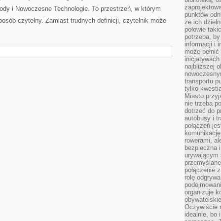
zaprojektow
owody i Nowoczesne Technologie. To przestrzeń, w którym
punktów odni
posób czytelny. Zamiast trudnych definicji, czytelnik może
że ich dziel
połowie taki
potrzeba, by
informacji i 
może pełnić
inicjatywac
najbliższej 
nowoczesnym
transportu p
tylko kwesti
Miasto przy
nie trzeba 
dotrzeć do p
autobusy i t
połączeń jest
komunikację 
rowerami, ale
bezpieczna 
urywającym s
przemyślane 
połączenie z
rolę odgryw
podejmowaniu
organizuje k
obywatelskie
Oczywiście 
idealnie, bo