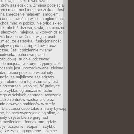
ptaków, ścieżek rowerowych i
ntrów sąsiedzkich. Zmiana podejścia
ania miast nie bierze się znikąd. Jest
 na zmęczenie hałasem, smogiem,
 anonimowością wielkich aglomeracji.
hcą mieć w pobliżu nie tylko sklep
ek, ale też drzewa, ławki, bezpieczne
a pieszych i miejsca, w których dzieci
wić bez obaw. Coraz więcej osób
mieć, że estetyka i funkcjonalność
wpływają na nastrój, zdrowie oraz
eczne. Jeśli codziennie mijamy
podwórka, betonowe place i
zabudowę, trudniej odczuwać
 do miejsca, w którym żyjemy. Jeśli
oczenie jest uporządkowane, zielone i
udzi, rośnie poczucie wspólnoty i
ności za najbliższe sąsiedztwo.
ym elementem tej przemiany jest
 przestrzeni wspólnej. W praktyce
a przykład ograniczanie ruchu
go w ścisłych centrach, tworzenie
adzenie drzew wzdłuż ulic oraz
nie dawnych parkingów w strefy
 Dla części osób takie zmiany bywają
ne, bo przyzwyczajenia są silne, a
ody często bierze górę nad
m myśleniem. Jednak tam, gdzie
je rozsądnie i etapami, szybko
ę, że zyski są ogromne. Lokalne