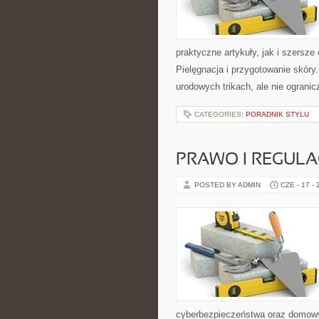
praktyczne artykuły, jak i szersze
Pielęgnacja i przygotowanie skóry
urodowych trikach, ale nie ogranic
CATEGORIES:
PORADNIK STYLU
PRAWO I REGULA
POSTED BY ADMIN
CZE - 17 -
cyberbezpieczeństwa oraz domowy