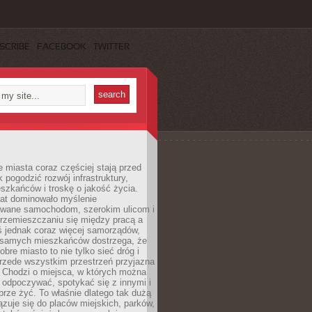
SCRIBE
FACEBOOK
TWITTER
miasta coraz częściej stają przed
k pogodzić rozwój infrastruktury,
szkańców i troskę o jakość życia.
lat dominowało myślenie
wane samochodom, szerokim ulicom i
rzemieszczaniu się między pracą a
 jednak coraz więcej samorządów,
i samych mieszkańców dostrzega, że
obre miasto to nie tylko sieć dróg i
 przede wszystkim przestrzeń przyjazna
. Chodzi o miejsca, w których można
 odpoczywać, spotykać się z innymi i
brze żyć. To właśnie dlatego tak dużą
zuje się do placów miejskich, parków,