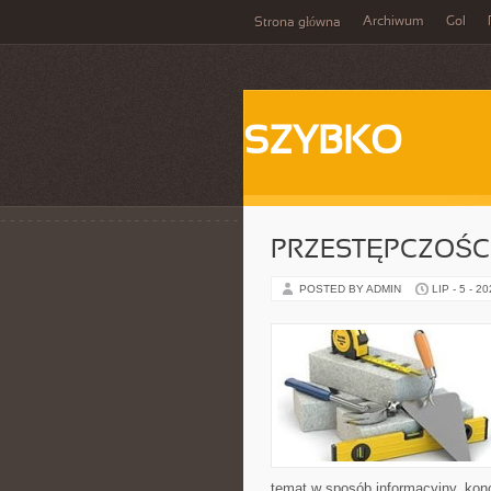
Archiwum
Gol
Strona główna
SZYBKO
PRZESTĘPCZOŚ
POSTED BY ADMIN
LIP - 5 - 2
temat w sposób informacyjny, konc