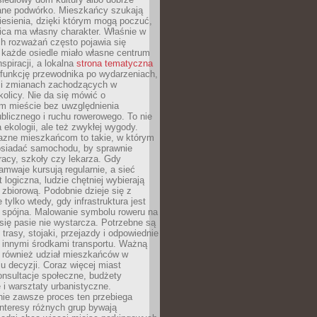
ane podwórko. Mieszkańcy szukają
esienia, dzięki którym mogą poczuć,
nica ma własny charakter. Właśnie w
ch rozważań często pojawia się
 każde osiedle miało własne centrum
inspiracji, a lokalna
strona tematyczna
 funkcję przewodnika po wydarzeniach,
h i zmianach zachodzących w
okolicy. Nie da się mówić o
 mieście bez uwzględnienia
ublicznego i ruchu rowerowego. To nie
a ekologii, ale też zwykłej wygody.
jazne mieszkańcom to takie, w którym
posiadać samochodu, by sprawnie
racy, szkoły czy lekarza. Gdy
ramwaje kursują regularnie, a sieć
 logiczna, ludzie chętniej wybierają
zbiorową. Podobnie dzieje się z
 tylko wtedy, gdy infrastruktura jest
i spójna. Malowanie symbolu roweru na
ię pasie nie wystarcza. Potrzebne są
trasy, stojaki, przejazdy i odpowiednie
 innymi środkami transportu. Ważną
a również udział mieszkańców w
 decyzji. Coraz więcej miast
onsultacje społeczne, budżety
 i warsztaty urbanistyczne.
nie zawsze proces ten przebiega
 interesy różnych grup bywają