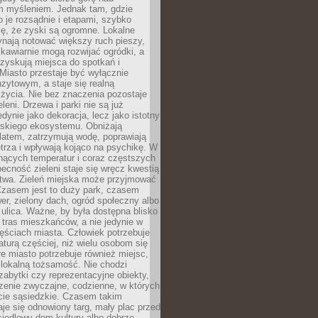
m myśleniem. Jednak tam, gdzie
je rozsądnie i etapami, szybko
ę, że zyski są ogromne. Lokalne
ynają notować większy ruch pieszy,
i kawiarnie mogą rozwijać ogródki, a
zyskują miejsca do spotkań i
Miasto przestaje być wyłącznie
zytowym, a staje się realną
 życia. Nie bez znaczenia pozostaje
eleni. Drzewa i parki nie są już
edynie jako dekoracja, lecz jako istotny
jskiego ekosystemu. Obniżają
latem, zatrzymują wodę, poprawiają
trza i wpływają kojąco na psychikę. W
nących temperatur i coraz częstszych
becność zieleni staje się wręcz kwestią
twa. Zieleń miejska może przyjmować
Czasem jest to duży park, czasem
wer, zielony dach, ogród społeczny albo
ulica. Ważne, by była dostępna blisko
tras mieszkańców, a nie jedynie w
ęściach miasta. Człowiek potrzebuje
aturą częściej, niż wielu osobom się
e miasto potrzebuje również miejsc,
 lokalną tożsamość. Nie chodzi
zabytki czy reprezentacyjne obiekty,
rzenie zwyczajne, codzienne, w których
cie sąsiedzkie. Czasem takim
je się odnowiony targ, mały plac przed
osiedlowy dom kultury albo dobrze