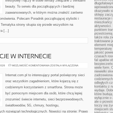
lifestylowy i łączy w sobie tematy związane z trendami
długofalowy
beauty. To serwis dla początkujących i bardziej
wprowadzono 
okazywało si
zaawansowanych, w którym można znaleźć zarówno
sklepy zacz
restauracje 
 omówienia. Polecam Poradnik początkującej stylistki i
mieszkańcy 
. Tematyka strony skupia się przede wszystkim na
aktywności. 
punktem tran
za […]
przestrzenią
także rola zi
traktowane j
element mie
temperaturę 
jakość powie
CJE W INTERNECIE
czasach ros
fal upałów o
bezpieczeńs
PRAWO
 2026
MOŻLIWOŚĆ KOMENTOWANIA
ZOSTAŁA WYŁĄCZONA
wiele form. 
I
REGULACJE
niewielki sk
W
Internat.com.pl to interesujący portal poświęcony sieci
zadrzewiona 
INTERNECIE
codziennych 
oraz wszystkim zagadnieniom, które kojarzą się z
odległych cz
kontaktu z n
codziennym korzystaniem z smartfona. Strona może
wydaje. Dobr
być pomocnym miejscem dla osób, które chcą lepiej
które budują
wyłącznie o 
zrozumieć świecie internetu, sieci bezprzewodowych,
ale o przest
światłowodów, 5G, chmury, hostingu,
toczy się ży
miejscem sta
ch rozwiązań technologicznych. Nowości na stronie: Prawo
biblioteką, 