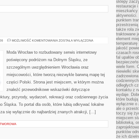
sklepy zacz
restauracje 
mieszkańcy 
aktywności. 
punktem tran
przestrzenią
także rola zi
traktowane j
element mie
BOLESŁAWIEC
026
MOŻLIWOŚĆ KOMENTOWANIA
ZOSTAŁA WYŁĄCZONA
temperaturę 
jakość powie
Moda Wrocław to rozbudowany serwis internetowy
czasach ros
fal upałów o
poświęcony podróżom na Dolnym Śląsku, ze
bezpieczeńs
wiele form. 
szczególnym uwzględnieniem Wrocławia oraz
niewielki sk
miejscowości, które tworzą niezwykle barwną mapę tej
zadrzewiona 
codziennych 
części Polski. Strona jest miejscem, w którym można
odległych cz
znaleźć przewodnikowe wskazówki dotyczące
kontaktu z n
wydaje. Dobr
itektury, przyrody, wydarzeń, rekreacji oraz codziennego życia
które budują
wyłącznie o 
 Śląska. To portal dla osób, które lubią odkrywać lokalne
ale o przest
za się wyłącznie do najbardziej znanych atrakcji, […]
toczy się ży
miejscem sta
biblioteką, 
 OTWOROWA
zaprojektow
punktów odni
że ich dziel