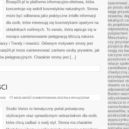
Bioarp24.pl to platforma informacyjno-ofertowa, która
spacerować,
po prostu do
koncentruje się wokół kosmetyków naturalnych. Strona
wagę przywią
może być odbierana jako praktyczne źródło informacji
skwerów, de
lokalnych ce
dla osób, które interesują się kosmetykami opartymi na
do projektow
odpowiedzią
składnikach roślinnych. To serwis, która wpisuje się w
pośpiechem i
rosnące zainteresowanie pielęgnacją bliższą naturze.
Mieszkańcy c
czy przystan
warzy i Trendy i nowości. Głównym motywem strony jest
przejścia dl
Bioarp24.pl może zainteresować zarówno osoby prywatne, jak
mogą się ba
zaczyna rozu
ów pielęgnacyjnych. Charakter strony jest […]
przestrzeni 
relacje społ
zaniedbane 
chaotyczną 
przywiązanie
natomiast ot
otwarte na l
CI
odpowiedzial
Bardzo ważn
TRENDY
odzyskiwanie
 2026
MOŻLIWOŚĆ KOMENTOWANIA
ZOSTAŁA WYŁĄCZONA
I
oznacza to n
NOWOŚCI
samochodowe
Studio Veriss to tematyczny portal poświęcony
woonerfów, s
przekształca
stylizacjom oraz sprawdzonym wskazówkom dla osób,
wypoczynku.
które chcą zadbać o swój styl. Strona ma charakter
kontrowersyj
potrzeba wyg