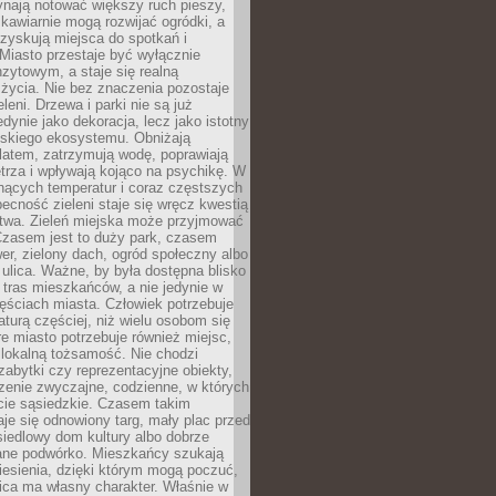
ynają notować większy ruch pieszy,
i kawiarnie mogą rozwijać ogródki, a
zyskują miejsca do spotkań i
Miasto przestaje być wyłącznie
zytowym, a staje się realną
 życia. Nie bez znaczenia pozostaje
eleni. Drzewa i parki nie są już
edynie jako dekoracja, lecz jako istotny
jskiego ekosystemu. Obniżają
latem, zatrzymują wodę, poprawiają
trza i wpływają kojąco na psychikę. W
nących temperatur i coraz częstszych
becność zieleni staje się wręcz kwestią
twa. Zieleń miejska może przyjmować
Czasem jest to duży park, czasem
wer, zielony dach, ogród społeczny albo
ulica. Ważne, by była dostępna blisko
tras mieszkańców, a nie jedynie w
ęściach miasta. Człowiek potrzebuje
aturą częściej, niż wielu osobom się
e miasto potrzebuje również miejsc,
 lokalną tożsamość. Nie chodzi
zabytki czy reprezentacyjne obiekty,
rzenie zwyczajne, codzienne, w których
cie sąsiedzkie. Czasem takim
je się odnowiony targ, mały plac przed
osiedlowy dom kultury albo dobrze
ane podwórko. Mieszkańcy szukają
esienia, dzięki którym mogą poczuć,
nica ma własny charakter. Właśnie w