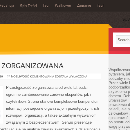
Redakcja
Tagi
Walkower
Zagranie
Tagi
Spis Treści
SUB
C ZORGANIZOWANA
Współczesne 
pytaniem, ja
PRZESTĘPCZOŚC
026
MOŻLIWOŚĆ KOMENTOWANIA
ZOSTAŁA WYŁĄCZONA
potrzeby mie
ZORGANIZOWANA
Przez wiele 
podporządko
Przestępczość zorganizowana od wielu lat budzi
szybkiemu p
ogromne zainteresowanie zarówno ekspertów, jak i
domem. Dziś
urbanistów 
czytelników. Strona stanowi kompleksowe kompendium
prawdziwie d
informacji poświęcone organizacjom przestępczym, ich
osiedli, ale
człowiekowi
rozwojowi, organizacji, a także aktualnym wyzwaniom
spacerować,
po prostu do
związanym z bezpieczeństwem. Serwis prezentuje
wagę przywią
entrując się na analizie zjawisk związanych z działalnością