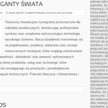
połowie taki
GIGANTY ŚWIATA
potrzeba, by
informacji i 
może pełnić
CIEKAWOSTKI
026
MOŻLIWOŚĆ KOMENTOWANIA
ZOSTAŁA WYŁĄCZONA
I
inicjatywac
GIGANTY
najbliższej 
ŚWIATA
Tworzymy innowacyjne rozwiązania przeznaczone dla
nowoczesnym
transportu p
zakładów produkcyjnych, dostarczając profesjonalne
tylko kwesti
systemy oraz urządzenia wykorzystujące technologię
Miasto przy
nie trzeba 
wysokiego ciśnienia. Nasza działalność koncentruje się
dotrzeć do p
autobusy i t
na projektowaniu, produkcji, wdrażaniu oraz rozwoju
połączeń jest
nowoczesnych rozwiązań, które znajdują zastosowanie
komunikację 
rowerami, ale
iezawodność, dokładność oraz pewność wykonywanych
bezpieczna 
 ofertę produktów, usług oraz technologii, które
urywającym s
przemyślane 
ie rozwijającego się przemysłu i przedsiębiorstw
połączenie z
rolę odgryw
ązań technicznych. Polecam Maszyny i Infrastruktura i
podejmowaniu
organizuje k
obywatelskie
Oczywiście 
idealnie, bo
sprzeczne. J
inni większe
albo nowego
OS
niezbędna, 