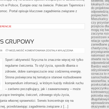
skwerów, de
lokalnych ce
ch w Polsce, Europie oraz na świecie. Polecam Tajemnice i
do projektow
zemoc. Portal opisuje kluczowe zagadnienia związane z
odpowiedzią
pośpiechem i
Mieszkańcy c
czy przystan
przejścia dl
FERENCJE
mogą się ba
zaczyna rozu
przestrzeni 
relacje społ
ESS GRUPOWY
zaniedbane 
chaotyczną 
AEROBIK
026
MOŻLIWOŚĆ KOMENTOWANIA
ZOSTAŁA WYŁĄCZONA
przywiązanie
I
natomiast ot
FITNESS
GRUPOWY
otwarte na l
Sport i aktywność fizyczna to znacznie więcej niż tylko
odpowiedzial
regularne ćwiczenia. To styl życia, sposób dbania o
Bardzo ważn
odzyskiwanie
zdrowie, dobre samopoczucie oraz codzienną energię.
oznacza to n
Strona poświęcona tej tematyce stanowi rozbudowane
samochodowe
woonerfów, s
kompendium informacji, w którym każdy miłośnik ruchu
przekształca
wypoczynku.
– zarówno początkujący, jak i zaawansowany – może
kontrowersyj
yczące treningów, ćwiczeń, zdrowego stylu życia,
potrzeba wyg
długofalowy
ania własnej sprawności. Serwis koncentruje się na
wprowadzono 
znej, przedstawiając zagadnienia związane z […]
okazywało si