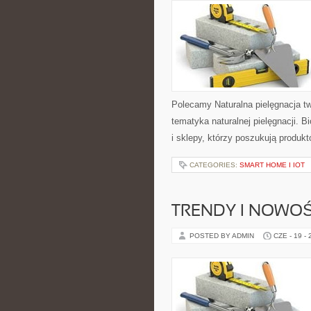
Polecamy Naturalna pielęgnacja t
tematyka naturalnej pielęgnacji. 
i sklepy, którzy poszukują produkt
CATEGORIES:
SMART HOME I IOT
TRENDY I NOWOŚ
POSTED BY ADMIN
CZE - 19 -