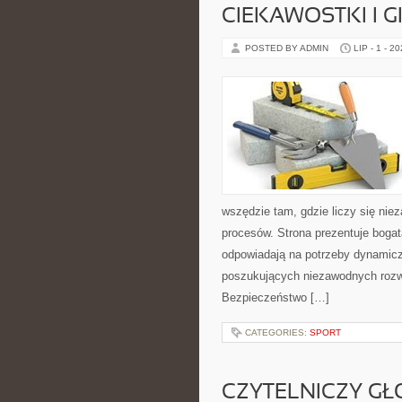
CIEKAWOSTKI I 
POSTED BY ADMIN
LIP - 1 - 2
wszędzie tam, gdzie liczy się n
procesów. Strona prezentuje bogatą
odpowiadają na potrzeby dynamiczn
poszukujących niezawodnych rozwi
Bezpieczeństwo […]
CATEGORIES:
SPORT
CZYTELNICZY GŁ