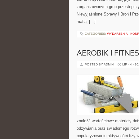
zorganizowanych grup przestępczy
Niewyjaśnione Sprawy i Broń i Pr
mafią, […]
CATEGORIES:
WYDARZENIA I KON
AEROBIK I FITN
POSTED BY ADMIN
LIP - 4 - 2
znaleźć wartościowe materiały dot
odżywiania oraz świadomego rozwij
popularyzowaniu aktywności fizyc