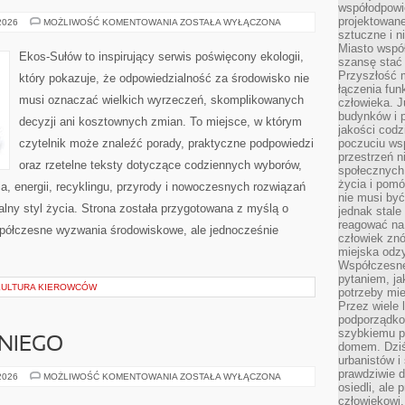
współodpowie
projektowan
CZYTELNICZY
 2026
MOŻLIWOŚĆ KOMENTOWANIA
ZOSTAŁA WYŁĄCZONA
GŁOS
sztuczne i n
Miasto wspó
Ekos-Sułów to inspirujący serwis poświęcony ekologii,
szansę stać
Przyszłość m
który pokazuje, że odpowiedzialność za środowisko nie
łączenia fun
musi oznaczać wielkich wyrzeczeń, skomplikowanych
człowieka. 
budynków i p
decyzji ani kosztownych zmian. To miejsce, w którym
jakości codzi
czytelnik może znaleźć porady, praktyczne podpowiedzi
poczuciu ws
przestrzeń 
oraz rzetelne teksty dotyczące codziennych wyborów,
społecznych
życia i pomó
, energii, recyklingu, przyrody i nowoczesnych rozwiązań
nie musi być
alny styl życia. Strona została przygotowana z myślą o
jednak stale
reagować na 
półczesne wyzwania środowiskowe, ale jednocześnie
człowiek znó
miejska odz
Współczesne 
pytaniem, ja
 KULTURA KIEROWCÓW
potrzeby mie
Przez wiele 
podporządko
szybkiemu p
NIEGO
domem. Dziś
urbanistów 
prawdziwie d
KOSMETYKI
 2026
MOŻLIWOŚĆ KOMENTOWANIA
ZOSTAŁA WYŁĄCZONA
DLA
osiedli, ale
NIEGO
człowiekowi