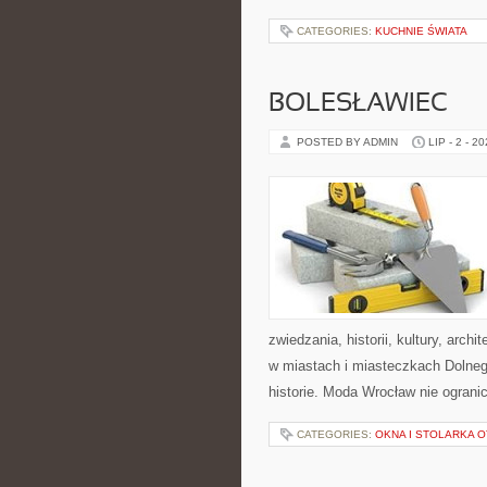
CATEGORIES:
KUCHNIE ŚWIATA
BOLESŁAWIEC
POSTED BY ADMIN
LIP - 2 - 2
zwiedzania, historii, kultury, arch
w miastach i miasteczkach Dolnego
historie. Moda Wrocław nie ogranic
CATEGORIES:
OKNA I STOLARKA