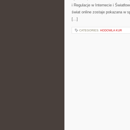
i Regulacje w Internecie i Światł
świat online zostaje pokazana w s
[…]
CATEGORIES:
HODOWLA KUR