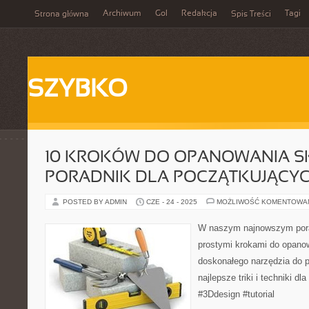
Archiwum
Gol
Redakcja
Tagi
Strona główna
Spis Treści
SZYBKO
10 KROKÓW DO OPANOWANIA S
PORADNIK DLA POCZĄTKUJĄCY
POSTED BY ADMIN
CZE - 24 - 2025
MOŻLIWOŚĆ KOMENTOWA
W naszym najnowszym porad
prostymi krokami do opano
doskonałego narzędzia do p
najlepsze triki i techniki 
#3Ddesign #tutorial