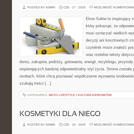
POSTED BY ADMIN
CZE - 27 - 2026
MOŻLIWOŚĆ KOMENTOWA
Ekos-Sułów to inspirujący s
który pokazuje, że odpowie
musi oznaczać wielkich wy
decyzji ani kosztownych zm
czytelnik może znaleźć por
oraz rzetelne teksty dotyc
domu, zakupów, podróży, gotowania, energii, recyklingu, przyrod
wspierających bardziej odpowiedzialny styl życia. Strona została
osobach, które chcą poznawać współczesne wyzwania środowisko
szukają treści […]
CATEGORIES:
MOTO LIFESTYLE I KULTURA KIEROWCÓW
KOSMETYKI DLA NIEGO
POSTED BY ADMIN
CZE - 20 - 2026
MOŻLIWOŚĆ KOMENTOWA