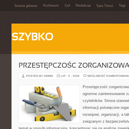
Archiwum
Gol
Redakcja
Tagi
Strona główna
Spis Treści
SZYBKO
PRZESTĘPCZOŚC ZORGANIZOW
POSTED BY ADMIN
LIP - 5 - 2026
MOŻLIWOŚĆ KOMENTOWAN
Przestępczość zorganizowan
ogromne zainteresowanie za
czytelników. Strona stano
informacji poświęcone orga
rozwojowi, organizacji, a 
związanym z bezpieczeństw
temat w sposób informacyjny, koncentrując się na analizie zjawis