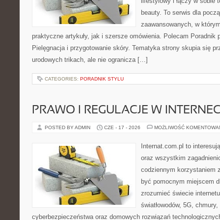
lifestylowy i łączy w sobie
beauty. To serwis dla począ
zaawansowanych, w którym
praktyczne artykuły, jak i szersze omówienia. Polecam Poradnik po
Pielęgnacja i przygotowanie skóry. Tematyka strony skupia się p
urodowych trikach, ale nie ogranicza […]
CATEGORIES:
PORADNIK STYLU
PRAWO I REGULACJE W INTERNEC
POSTED BY ADMIN
CZE - 17 - 2026
MOŻLIWOŚĆ KOMENTOWA
Internat.com.pl to interesuj
oraz wszystkim zagadnienio
codziennym korzystaniem z
być pomocnym miejscem dla
zrozumieć świecie internet
światłowodów, 5G, chmury, 
cyberbezpieczeństwa oraz domowych rozwiązań technologicznych