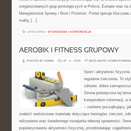
zorganizowanych grup przestępczych w Polsce, Europie oraz na 
Niewyjaśnione Sprawy i Broń i Przemoc. Portal opisuje kluczowe
mafią, […]
CATEGORIES:
WYDARZENIA I KONFERENCJE
AEROBIK I FITNESS GRUPOWY
POSTED BY ADMIN
LIP - 4 - 2026
MOŻLIWOŚĆ KOMENTOWAN
Sport i aktywność fizyczna 
regularne ćwiczenia. To sty
zdrowie, dobre samopoczuci
Strona poświęcona tej tem
kompendium informacji, w k
– zarówno początkujący, j
znaleźć wartościowe materiały dotyczące treningów, ćwiczeń, zdr
odżywiania oraz świadomego rozwijania własnej sprawności. Serwi
popularyzowaniu aktywności fizycznej, przedstawiając zagadnien