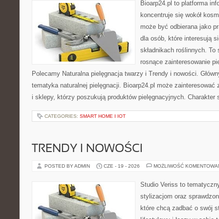
Bioarp24.pl to platforma in
koncentruje się wokół kosm
może być odbierana jako pr
dla osób, które interesują 
składnikach roślinnych. To 
rosnące zainteresowanie pie
Polecamy Naturalna pielęgnacja twarzy i Trendy i nowości. Głów
tematyka naturalnej pielęgnacji. Bioarp24.pl może zainteresować
i sklepy, którzy poszukują produktów pielęgnacyjnych. Charakter s
CATEGORIES:
SMART HOME I IOT
TRENDY I NOWOŚCI
POSTED BY ADMIN
CZE - 19 - 2026
MOŻLIWOŚĆ KOMENTOWA
Studio Veriss to tematyczn
stylizacjom oraz sprawdz
które chcą zadbać o swój s