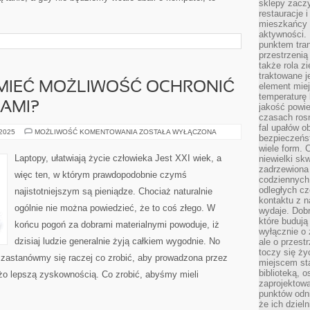
sklepy zacz
restauracje 
mieszkańcy 
aktywności. 
punktem tran
przestrzenią
także rola zi
traktowane j
 MIEĆ MOŻLIWOŚĆ OCHRONIĆ
element mie
temperaturę 
SAMI?
jakość powie
czasach ros
fal upałów o
CO
 2025
MOŻLIWOŚĆ KOMENTOWANIA
ZOSTAŁA WYŁĄCZONA
bezpieczeńs
ZROBIĆ,
ABY
wiele form. 
MIEĆ
Laptopy, ułatwiają życie człowieka Jest XXI wiek, a
niewielki sk
MOŻLIWOŚĆ
zadrzewiona 
OCHRONIĆ
więc ten, w którym prawdopodobnie czymś
SIĘ
codziennych 
PRZED
odległych cz
najistotniejszym są pieniądze. Chociaż naturalnie
WIRUSAMI?
kontaktu z n
ogólnie nie można powiedzieć, że to coś złego. W
wydaje. Dobr
które budują
końcu pogoń za dobrami materialnymi powoduje, iż
wyłącznie o 
dzisiaj ludzie generalnie żyją całkiem wygodnie. No
ale o przest
toczy się ży
– zastanówmy się raczej co zrobić, aby prowadzona przez
miejscem sta
biblioteką, 
użo lepszą zyskownością. Co zrobić, abyśmy mieli
zaprojektow
punktów odni
że ich dziel