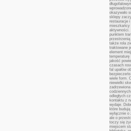
długofalowy
wprowadzono 
okazywało si
sklepy zacz
restauracje 
mieszkańcy 
aktywności. 
punktem tran
przestrzenią
także rola zi
traktowane j
element mie
temperaturę 
jakość powie
czasach ros
fal upałów o
bezpieczeńs
wiele form. 
niewielki sk
zadrzewiona 
codziennych 
odległych cz
kontaktu z n
wydaje. Dobr
które budują
wyłącznie o 
ale o przest
toczy się ży
miejscem sta
biblioteką, 