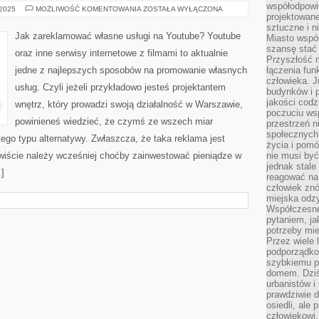
współodpowie
JAK
 2025
MOŻLIWOŚĆ KOMENTOWANIA
ZOSTAŁA WYŁĄCZONA
projektowan
NAKRĘCIĆ
REKLAMĘ?
sztuczne i n
Jak zareklamować własne usługi na Youtube? Youtube
Miasto wspó
szansę stać
oraz inne serwisy internetowe z filmami to aktualnie
Przyszłość m
jedne z najlepszych sposobów na promowanie własnych
łączenia fun
człowieka. 
usług. Czyli jeżeli przykładowo jesteś projektantem
budynków i p
jakości codzi
wnętrz, który prowadzi swoją działalność w Warszawie,
poczuciu ws
powinieneś wiedzieć, że czymś ze wszech miar
przestrzeń 
społecznych
ego typu alternatywy. Zwłaszcza, że taka reklama jest
życia i pomó
ywiście należy wcześniej choćby zainwestować pieniądze w
nie musi być
jednak stale
]
reagować na 
człowiek znó
miejska odz
Współczesne 
pytaniem, ja
potrzeby mie
Przez wiele 
podporządko
szybkiemu p
domem. Dziś
urbanistów 
prawdziwie d
osiedli, ale
człowiekowi