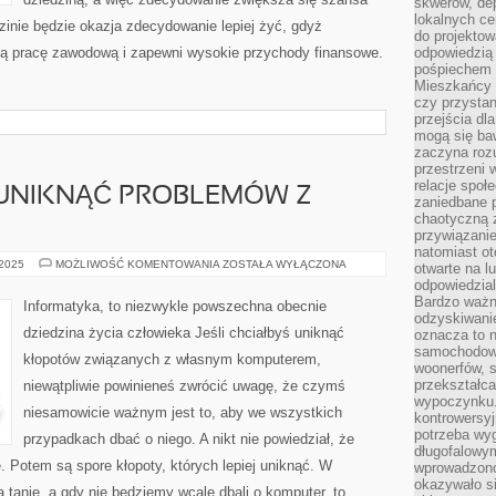
skwerów, de
lokalnych ce
edzinie będzie okazja zdecydowanie lepiej żyć, gdyż
do projektow
ną pracę zawodową i zapewni wysokie przychody finansowe.
odpowiedzią
pośpiechem i
Mieszkańcy c
czy przystan
przejścia dl
mogą się ba
zaczyna rozu
przestrzeni 
relacje społ
 UNIKNĄĆ PROBLEMÓW Z
zaniedbane 
chaotyczną 
przywiązanie
natomiast ot
CO
 2025
MOŻLIWOŚĆ KOMENTOWANIA
ZOSTAŁA WYŁĄCZONA
otwarte na l
ZROBIĆ,
odpowiedzial
ABY
UNIKNĄĆ
Bardzo ważn
Informatyka, to niezwykle powszechna obecnie
PROBLEMÓW
odzyskiwanie
Z
dziedzina życia człowieka Jeśli chciałbyś uniknąć
oznacza to n
KOMPUTEREM?
samochodowe
kłopotów związanych z własnym komputerem,
woonerfów, s
przekształca
niewątpliwie powinieneś zwrócić uwagę, że czymś
wypoczynku.
niesamowicie ważnym jest to, aby we wszystkich
kontrowersyj
potrzeba wyg
przypadkach dbać o niego. A nikt nie powiedział, że
długofalowy
 Potem są spore kłopoty, których lepiej uniknąć. W
wprowadzono 
okazywało si
 tanie, a gdy nie będziemy wcale dbali o komputer, to