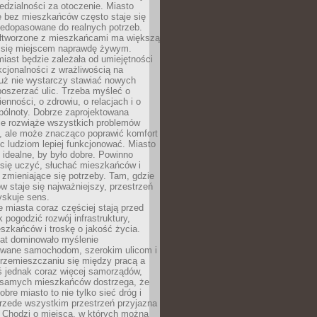
dzialności za otoczenie. Miasto
e bez mieszkańców często staje się
iedopasowane do realnych potrzeb.
łtworzone z mieszkańcami ma większą
 się miejscem naprawdę żywym.
iast będzie zależała od umiejętności
kcjonalności z wrażliwością na
Już nie wystarczy stawiać nowych
oszerzać ulic. Trzeba myśleć o
enności, o zdrowiu, o relacjach i o
pólnoty. Dobrze zaprojektowana
nie rozwiąże wszystkich problemów
, ale może znacząco poprawić komfort
c ludziom lepiej funkcjonować. Miasto
 idealne, by było dobre. Powinno
 się uczyć, słuchać mieszkańców i
zmieniające się potrzeby. Tam, gdzie
w staje się najważniejszy, przestrzeń
yskuje sens.
miasta coraz częściej stają przed
k pogodzić rozwój infrastruktury,
szkańców i troskę o jakość życia.
lat dominowało myślenie
wane samochodom, szerokim ulicom i
rzemieszczaniu się między pracą a
 jednak coraz więcej samorządów,
i samych mieszkańców dostrzega, że
obre miasto to nie tylko sieć dróg i
 przede wszystkim przestrzeń przyjazna
. Chodzi o miejsca, w których można