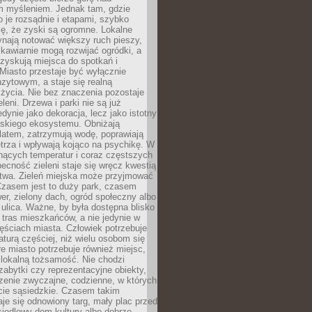
m myśleniem. Jednak tam, gdzie
je rozsądnie i etapami, szybko
ę, że zyski są ogromne. Lokalne
ynają notować większy ruch pieszy,
i kawiarnie mogą rozwijać ogródki, a
zyskują miejsca do spotkań i
Miasto przestaje być wyłącznie
zytowym, a staje się realną
 życia. Nie bez znaczenia pozostaje
eleni. Drzewa i parki nie są już
edynie jako dekoracja, lecz jako istotny
jskiego ekosystemu. Obniżają
latem, zatrzymują wodę, poprawiają
trza i wpływają kojąco na psychikę. W
nących temperatur i coraz częstszych
becność zieleni staje się wręcz kwestią
twa. Zieleń miejska może przyjmować
Czasem jest to duży park, czasem
wer, zielony dach, ogród społeczny albo
ulica. Ważne, by była dostępna blisko
tras mieszkańców, a nie jedynie w
ęściach miasta. Człowiek potrzebuje
aturą częściej, niż wielu osobom się
e miasto potrzebuje również miejsc,
 lokalną tożsamość. Nie chodzi
zabytki czy reprezentacyjne obiekty,
rzenie zwyczajne, codzienne, w których
cie sąsiedzkie. Czasem takim
je się odnowiony targ, mały plac przed
osiedlowy dom kultury albo dobrze