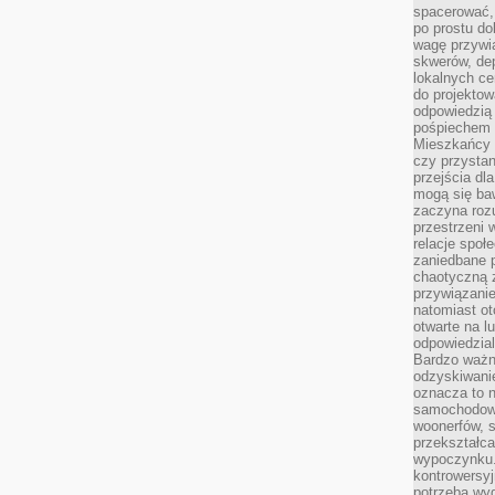
spacerować,
po prostu do
wagę przywią
skwerów, de
lokalnych ce
do projektow
odpowiedzią
pośpiechem i
Mieszkańcy c
czy przystan
przejścia dl
mogą się ba
zaczyna rozu
przestrzeni 
relacje społ
zaniedbane 
chaotyczną 
przywiązanie
natomiast ot
otwarte na l
odpowiedzial
Bardzo ważn
odzyskiwanie
oznacza to n
samochodowe
woonerfów, s
przekształca
wypoczynku.
kontrowersyj
potrzeba wyg