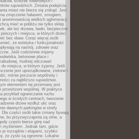
ptaków, ścieżek rowerowych i
ntrów sąsiedzkich. Zmiana podejścia
ania miast nie bierze się znikąd. Jest
 na zmęczenie hałasem, smogiem,
 anonimowością wielkich aglomeracji.
hcą mieć w pobliżu nie tylko sklep
ek, ale też drzewa, ławki, bezpieczne
a pieszych i miejsca, w których dzieci
wić bez obaw. Coraz więcej osób
mieć, że estetyka i funkcjonalność
wpływają na nastrój, zdrowie oraz
eczne. Jeśli codziennie mijamy
podwórka, betonowe place i
zabudowę, trudniej odczuwać
 do miejsca, w którym żyjemy. Jeśli
oczenie jest uporządkowane, zielone i
udzi, rośnie poczucie wspólnoty i
ności za najbliższe sąsiedztwo.
ym elementem tej przemiany jest
 przestrzeni wspólnej. W praktyce
a przykład ograniczanie ruchu
go w ścisłych centrach, tworzenie
adzenie drzew wzdłuż ulic oraz
nie dawnych parkingów w strefy
 Dla części osób takie zmiany bywają
ne, bo przyzwyczajenia są silne, a
ody często bierze górę nad
m myśleniem. Jednak tam, gdzie
je rozsądnie i etapami, szybko
ę, że zyski są ogromne. Lokalne