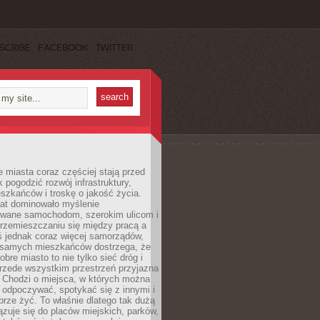
SCRIBE
FACEBOOK
TWITTER
miasta coraz częściej stają przed
k pogodzić rozwój infrastruktury,
szkańców i troskę o jakość życia.
lat dominowało myślenie
wane samochodom, szerokim ulicom i
rzemieszczaniu się między pracą a
 jednak coraz więcej samorządów,
i samych mieszkańców dostrzega, że
obre miasto to nie tylko sieć dróg i
 przede wszystkim przestrzeń przyjazna
. Chodzi o miejsca, w których można
 odpoczywać, spotykać się z innymi i
brze żyć. To właśnie dlatego tak dużą
zuje się do placów miejskich, parków,