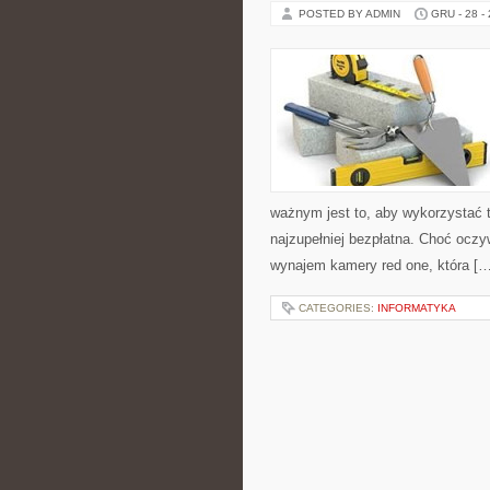
POSTED BY ADMIN
GRU - 28 -
ważnym jest to, aby wykorzystać t
najzupełniej bezpłatna. Choć ocz
wynajem kamery red one, która […
CATEGORIES:
INFORMATYKA