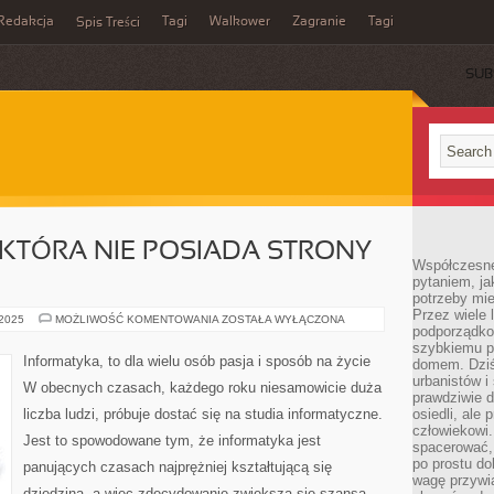
Redakcja
Tagi
Walkower
Zagranie
Tagi
Spis Treści
SUB
, KTÓRA NIE POSIADA STRONY
Współczesne 
pytaniem, ja
potrzeby mie
Przez wiele 
CO
 2025
MOŻLIWOŚĆ KOMENTOWANIA
ZOSTAŁA WYŁĄCZONA
podporządko
TRACI
FIRMA,
szybkiemu p
KTÓRA
Informatyka, to dla wielu osób pasja i sposób na życie
domem. Dziś
NIE
POSIADA
urbanistów 
W obecnych czasach, każdego roku niesamowicie duża
STRONY
prawdziwie d
INTERNETOWEJ?
liczba ludzi, próbuje dostać się na studia informatyczne.
osiedli, ale
człowiekowi
Jest to spowodowane tym, że informatyka jest
spacerować,
po prostu do
panujących czasach najprężniej kształtującą się
wagę przywią
dziedziną, a więc zdecydowanie zwiększa się szansa