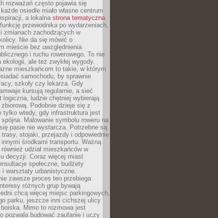
ch rozważań często pojawia się
 każde osiedle miało własne centrum
inspiracji, a lokalna
strona tematyczna
 funkcję przewodnika po wydarzeniach,
h i zmianach zachodzących w
okolicy. Nie da się mówić o
 mieście bez uwzględnienia
ublicznego i ruchu rowerowego. To nie
a ekologii, ale też zwykłej wygody.
jazne mieszkańcom to takie, w którym
posiadać samochodu, by sprawnie
racy, szkoły czy lekarza. Gdy
ramwaje kursują regularnie, a sieć
 logiczna, ludzie chętniej wybierają
zbiorową. Podobnie dzieje się z
 tylko wtedy, gdy infrastruktura jest
i spójna. Malowanie symbolu roweru na
ię pasie nie wystarcza. Potrzebne są
trasy, stojaki, przejazdy i odpowiednie
 innymi środkami transportu. Ważną
a również udział mieszkańców w
 decyzji. Coraz więcej miast
onsultacje społeczne, budżety
 i warsztaty urbanistyczne.
nie zawsze proces ten przebiega
 interesy różnych grup bywają
edni chcą więcej miejsc parkingowych,
go parku, jeszcze inni cichszej ulicy
 boiska. Mimo to rozmowa jest
bo pozwala budować zaufanie i uczy