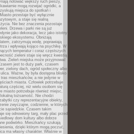
ynają notować większy ruch pieszy,
i kawiarnie mogą rozwijać ogródki, a
zyskują miejsca do spotkań i
Miasto przestaje być wyłącznie
zytowym, a staje się realną
 życia. Nie bez znaczenia pozostaje
eleni. Drzewa i parki nie są już
edynie jako dekoracja, lecz jako istotny
jskiego ekosystemu. Obniżają
latem, zatrzymują wodę, poprawiają
trza i wpływają kojąco na psychikę. W
nących temperatur i coraz częstszych
becność zieleni staje się wręcz kwestią
twa. Zieleń miejska może przyjmować
Czasem jest to duży park, czasem
wer, zielony dach, ogród społeczny albo
ulica. Ważne, by była dostępna blisko
tras mieszkańców, a nie jedynie w
ęściach miasta. Człowiek potrzebuje
aturą częściej, niż wielu osobom się
e miasto potrzebuje również miejsc,
 lokalną tożsamość. Nie chodzi
zabytki czy reprezentacyjne obiekty,
rzenie zwyczajne, codzienne, w których
cie sąsiedzkie. Czasem takim
je się odnowiony targ, mały plac przed
osiedlowy dom kultury albo dobrze
ane podwórko. Mieszkańcy szukają
esienia, dzięki którym mogą poczuć,
nica ma własny charakter. Właśnie w