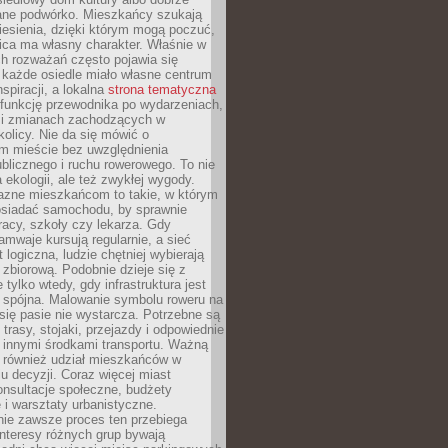
ane podwórko. Mieszkańcy szukają
esienia, dzięki którym mogą poczuć,
nica ma własny charakter. Właśnie w
ch rozważań często pojawia się
 każde osiedle miało własne centrum
inspiracji, a lokalna
strona tematyczna
 funkcję przewodnika po wydarzeniach,
h i zmianach zachodzących w
okolicy. Nie da się mówić o
 mieście bez uwzględnienia
ublicznego i ruchu rowerowego. To nie
a ekologii, ale też zwykłej wygody.
jazne mieszkańcom to takie, w którym
posiadać samochodu, by sprawnie
racy, szkoły czy lekarza. Gdy
ramwaje kursują regularnie, a sieć
 logiczna, ludzie chętniej wybierają
zbiorową. Podobnie dzieje się z
 tylko wtedy, gdy infrastruktura jest
i spójna. Malowanie symbolu roweru na
ię pasie nie wystarcza. Potrzebne są
trasy, stojaki, przejazdy i odpowiednie
 innymi środkami transportu. Ważną
a również udział mieszkańców w
 decyzji. Coraz więcej miast
onsultacje społeczne, budżety
 i warsztaty urbanistyczne.
nie zawsze proces ten przebiega
 interesy różnych grup bywają