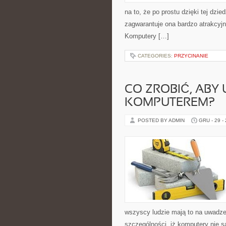
na to, że po prostu dzięki tej dzi
zagwarantuje ona bardzo atrakcyj
Komputery […]
CATEGORIES:
PRZYCINANIE
CO ZROBIĆ, ABY
KOMPUTEREM?
POSTED BY ADMIN
GRU - 29 -
wszyscy ludzie mają to na uwadze.
szczególności, iż komputery nie są