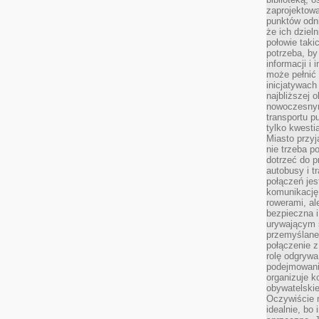
zaprojektow
punktów odni
że ich dziel
połowie taki
potrzeba, by
informacji i 
może pełnić
inicjatywac
najbliższej 
nowoczesnym
transportu p
tylko kwesti
Miasto przy
nie trzeba 
dotrzeć do p
autobusy i t
połączeń jest
komunikację 
rowerami, ale
bezpieczna 
urywającym s
przemyślane 
połączenie z
rolę odgryw
podejmowaniu
organizuje k
obywatelskie
Oczywiście 
idealnie, bo