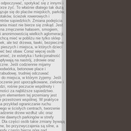
 odpoczywać, spotykać się z innymi i
brze żyć. To właśnie dlatego tak dużą
zuje się do placów miejskich, parków,
ptaków, ścieżek rowerowych i
ntrów sąsiedzkich. Zmiana podejścia
ania miast nie bierze się znikąd. Jest
 na zmęczenie hałasem, smogiem,
 anonimowością wielkich aglomeracji.
hcą mieć w pobliżu nie tylko sklep
ek, ale też drzewa, ławki, bezpieczne
a pieszych i miejsca, w których dzieci
wić bez obaw. Coraz więcej osób
mieć, że estetyka i funkcjonalność
wpływają na nastrój, zdrowie oraz
eczne. Jeśli codziennie mijamy
podwórka, betonowe place i
zabudowę, trudniej odczuwać
 do miejsca, w którym żyjemy. Jeśli
oczenie jest uporządkowane, zielone i
udzi, rośnie poczucie wspólnoty i
ności za najbliższe sąsiedztwo.
ym elementem tej przemiany jest
 przestrzeni wspólnej. W praktyce
a przykład ograniczanie ruchu
go w ścisłych centrach, tworzenie
adzenie drzew wzdłuż ulic oraz
nie dawnych parkingów w strefy
 Dla części osób takie zmiany bywają
ne, bo przyzwyczajenia są silne, a
ody często bierze górę nad