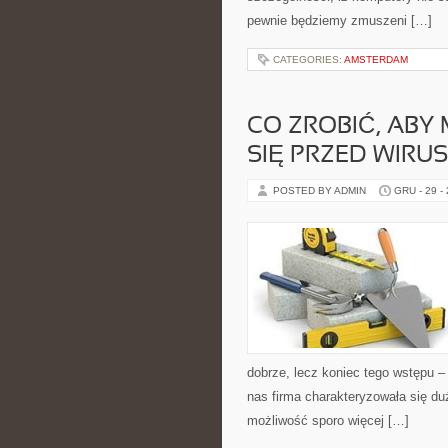
pewnie będziemy zmuszeni […]
CATEGORIES:
AMSTERDAM
CO ZROBIĆ, ABY
SIĘ PRZED WIRU
POSTED BY ADMIN
GRU - 29 -
dobrze, lecz koniec tego wstępu 
nas firma charakteryzowała się d
możliwość sporo więcej […]