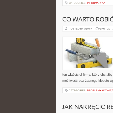
CATEGORIES:
INFORMATYKA
CO WARTO ROBI
POSTED BY ADMIN
GRU - 29 -
ten właściciel firmy, który chciał
możliwość bez żadnego kłopotu wp
CATEGORIES:
PROBLEMY W ZWIĄ
JAK NAKRĘCIĆ 