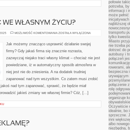
połowie taki
potrzeba, by
informacji i 
może pełnić
inicjatywac
Ć WE WŁASNYM ŻYCIU?
najbliższej 
nowoczesnym
transportu p
CO
 2025
MOŻLIWOŚĆ KOMENTOWANIA
ZOSTAŁA WYŁĄCZONA
WARTO
tylko kwesti
ROBIĆ
Miasto przy
WE
Jak możemy znacząco usprawnić działanie swojej
nie trzeba 
WŁASNYM
ŻYCIU?
dotrzeć do p
firmy? Gdy jakaś firma się znacznie rozrasta,
autobusy i t
zazwyczaj niejako traci własny klimat – chociaż nie jest
połączeń jest
komunikację 
powiedziane, iż w automatyczny sposób atmosfera w
rowerami, ale
bezpieczna 
niej jest nie do zniesienia. A na dodatek trudniej
urywającym s
zapanować nad tym wszystkim. Co zatem musi zrobić
przemyślane 
połączenie z
by jakoś nad tym zapanować, sprawić, że będzie miał
rolę odgryw
rowadzić jakieś zmiany we własnej firmie? Cóż, […]
podejmowaniu
organizuje k
obywatelskie
ZKU
Oczywiście 
idealnie, bo
sprzeczne. J
inni większe
REKLAMĘ?
albo nowego
niezbędna, 