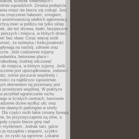
ptaków, ścieżek rowerowych i
ntrów sąsiedzkich. Zmiana podejścia
ania miast nie bierze się znikąd. Jest
 na zmęczenie hałasem, smogiem,
 anonimowością wielkich aglomeracji.
hcą mieć w pobliżu nie tylko sklep
ek, ale też drzewa, ławki, bezpieczne
a pieszych i miejsca, w których dzieci
wić bez obaw. Coraz więcej osób
mieć, że estetyka i funkcjonalność
wpływają na nastrój, zdrowie oraz
eczne. Jeśli codziennie mijamy
podwórka, betonowe place i
zabudowę, trudniej odczuwać
 do miejsca, w którym żyjemy. Jeśli
oczenie jest uporządkowane, zielone i
udzi, rośnie poczucie wspólnoty i
ności za najbliższe sąsiedztwo.
ym elementem tej przemiany jest
 przestrzeni wspólnej. W praktyce
a przykład ograniczanie ruchu
go w ścisłych centrach, tworzenie
adzenie drzew wzdłuż ulic oraz
nie dawnych parkingów w strefy
 Dla części osób takie zmiany bywają
ne, bo przyzwyczajenia są silne, a
ody często bierze górę nad
m myśleniem. Jednak tam, gdzie
je rozsądnie i etapami, szybko
ę, że zyski są ogromne. Lokalne