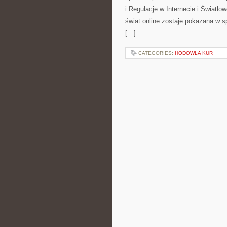
i Regulacje w Internecie i Światł
świat online zostaje pokazana w s
[…]
CATEGORIES:
HODOWLA KUR