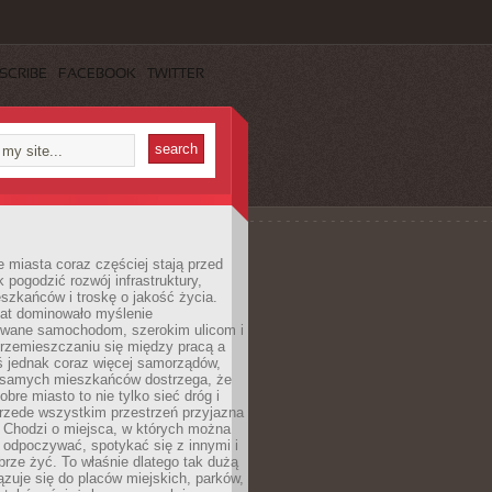
SCRIBE
FACEBOOK
TWITTER
miasta coraz częściej stają przed
k pogodzić rozwój infrastruktury,
szkańców i troskę o jakość życia.
lat dominowało myślenie
wane samochodom, szerokim ulicom i
rzemieszczaniu się między pracą a
 jednak coraz więcej samorządów,
i samych mieszkańców dostrzega, że
obre miasto to nie tylko sieć dróg i
 przede wszystkim przestrzeń przyjazna
. Chodzi o miejsca, w których można
 odpoczywać, spotykać się z innymi i
brze żyć. To właśnie dlatego tak dużą
zuje się do placów miejskich, parków,