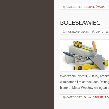
CATEGORIES:
KUCHNIE ŚWIATA
BOLESŁAWIEC
POSTED BY ADMIN
LIP - 2 - 2
zwiedzania, historii, kultury, arch
w miastach i miasteczkach Dolnego
historie. Moda Wrocław nie ogranic
CATEGORIES:
OKNA I STOLARKA