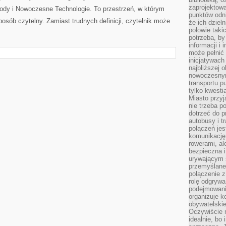
zaprojektow
owody i Nowoczesne Technologie. To przestrzeń, w którym
punktów odni
posób czytelny. Zamiast trudnych definicji, czytelnik może
że ich dziel
połowie taki
potrzeba, by
informacji i 
może pełnić
inicjatywac
najbliższej 
nowoczesnym
transportu p
tylko kwesti
Miasto przy
nie trzeba 
dotrzeć do p
autobusy i t
połączeń jest
komunikację 
rowerami, ale
bezpieczna 
urywającym s
przemyślane 
połączenie z
rolę odgryw
podejmowaniu
organizuje k
obywatelskie
Oczywiście 
idealnie, bo