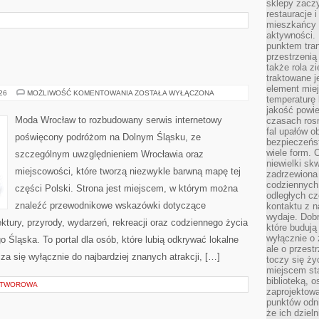
sklepy zacz
restauracje 
mieszkańcy 
aktywności. 
punktem tran
przestrzenią
także rola zi
traktowane j
element mie
BOLESŁAWIEC
026
MOŻLIWOŚĆ KOMENTOWANIA
ZOSTAŁA WYŁĄCZONA
temperaturę 
jakość powie
Moda Wrocław to rozbudowany serwis internetowy
czasach ros
fal upałów o
poświęcony podróżom na Dolnym Śląsku, ze
bezpieczeńs
wiele form. 
szczególnym uwzględnieniem Wrocławia oraz
niewielki sk
miejscowości, które tworzą niezwykle barwną mapę tej
zadrzewiona 
codziennych 
części Polski. Strona jest miejscem, w którym można
odległych cz
znaleźć przewodnikowe wskazówki dotyczące
kontaktu z n
wydaje. Dobr
itektury, przyrody, wydarzeń, rekreacji oraz codziennego życia
które budują
wyłącznie o 
 Śląska. To portal dla osób, które lubią odkrywać lokalne
ale o przest
za się wyłącznie do najbardziej znanych atrakcji, […]
toczy się ży
miejscem sta
biblioteką, 
 OTWOROWA
zaprojektow
punktów odni
że ich dziel