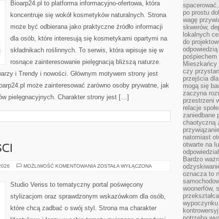
Bioarp24.pl to platforma informacyjno-ofertowa, która
spacerować,
po prostu do
koncentruje się wokół kosmetyków naturalnych. Strona
wagę przywią
może być odbierana jako praktyczne źródło informacji
skwerów, de
lokalnych ce
dla osób, które interesują się kosmetykami opartymi na
do projektow
odpowiedzią
składnikach roślinnych. To serwis, która wpisuje się w
pośpiechem i
rosnące zainteresowanie pielęgnacją bliższą naturze.
Mieszkańcy c
czy przystan
warzy i Trendy i nowości. Głównym motywem strony jest
przejścia dl
Bioarp24.pl może zainteresować zarówno osoby prywatne, jak
mogą się ba
zaczyna rozu
ów pielęgnacyjnych. Charakter strony jest […]
przestrzeni 
relacje społ
zaniedbane 
chaotyczną 
przywiązanie
natomiast ot
otwarte na l
CI
odpowiedzial
Bardzo ważn
TRENDY
odzyskiwanie
 2026
MOŻLIWOŚĆ KOMENTOWANIA
ZOSTAŁA WYŁĄCZONA
I
oznacza to n
NOWOŚCI
samochodowe
Studio Veriss to tematyczny portal poświęcony
woonerfów, s
przekształca
stylizacjom oraz sprawdzonym wskazówkom dla osób,
wypoczynku.
które chcą zadbać o swój styl. Strona ma charakter
kontrowersyj
potrzeba wyg