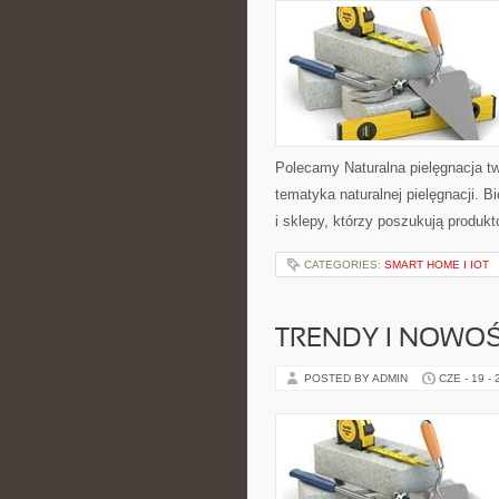
Polecamy Naturalna pielęgnacja t
tematyka naturalnej pielęgnacji. 
i sklepy, którzy poszukują produkt
CATEGORIES:
SMART HOME I IOT
TRENDY I NOWOŚ
POSTED BY ADMIN
CZE - 19 -