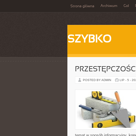
Archiwum
Gol
Strona główna
SZYBKO
PRZESTĘPCZOŚ
POSTED BY ADMIN
LIP - 5 - 2
temat w sposób informacyjny, konc