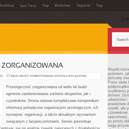
Redakcja
Tagi
Walkower
Zagranie
Tagi
Spis Treści
SUB
C ZORGANIZOWANA
Współczesne 
pytaniem, ja
PRZESTĘPCZOŚC
026
MOŻLIWOŚĆ KOMENTOWANIA
ZOSTAŁA WYŁĄCZONA
potrzeby mie
ZORGANIZOWANA
Przez wiele 
podporządko
Przestępczość zorganizowana od wielu lat budzi
szybkiemu p
ogromne zainteresowanie zarówno ekspertów, jak i
domem. Dziś
urbanistów 
czytelników. Strona stanowi kompleksowe kompendium
prawdziwie d
informacji poświęcone organizacjom przestępczym, ich
osiedli, ale
człowiekowi
rozwojowi, organizacji, a także aktualnym wyzwaniom
spacerować,
po prostu do
związanym z bezpieczeństwem. Serwis prezentuje
wagę przywią
entrując się na analizie zjawisk związanych z działalnością