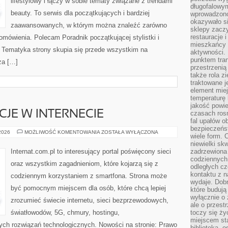
lifestylowy i łączy w sobie tematy związane z trendami
długofalowy
beauty. To serwis dla początkujących i bardziej
wprowadzono 
okazywało si
zaawansowanych, w którym można znaleźć zarówno
sklepy zacz
restauracje 
 omówienia. Polecam Poradnik początkującej stylistki i
mieszkańcy 
. Tematyka strony skupia się przede wszystkim na
aktywności. 
punktem tran
za […]
przestrzenią
także rola zi
traktowane j
element mie
temperaturę 
jakość powie
CJE W INTERNECIE
czasach ros
fal upałów o
bezpieczeńs
PRAWO
 2026
MOŻLIWOŚĆ KOMENTOWANIA
ZOSTAŁA WYŁĄCZONA
wiele form. 
I
REGULACJE
niewielki sk
W
Internat.com.pl to interesujący portal poświęcony sieci
zadrzewiona 
INTERNECIE
codziennych 
oraz wszystkim zagadnieniom, które kojarzą się z
odległych cz
kontaktu z n
codziennym korzystaniem z smartfona. Strona może
wydaje. Dobr
być pomocnym miejscem dla osób, które chcą lepiej
które budują
wyłącznie o 
zrozumieć świecie internetu, sieci bezprzewodowych,
ale o przest
światłowodów, 5G, chmury, hostingu,
toczy się ży
miejscem sta
ch rozwiązań technologicznych. Nowości na stronie: Prawo
biblioteką, 