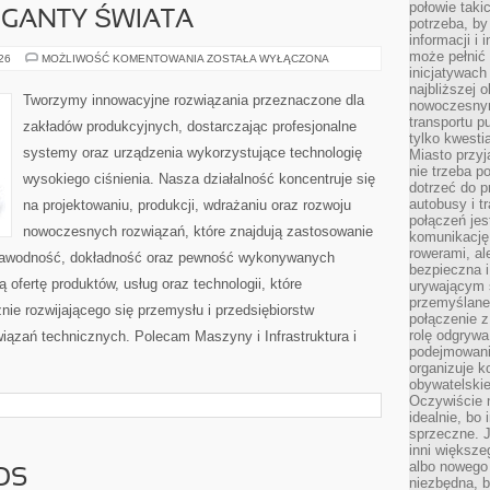
połowie taki
GIGANTY ŚWIATA
potrzeba, by
informacji i 
może pełnić
CIEKAWOSTKI
026
MOŻLIWOŚĆ KOMENTOWANIA
ZOSTAŁA WYŁĄCZONA
I
inicjatywac
GIGANTY
najbliższej 
ŚWIATA
Tworzymy innowacyjne rozwiązania przeznaczone dla
nowoczesnym
transportu p
zakładów produkcyjnych, dostarczając profesjonalne
tylko kwesti
systemy oraz urządzenia wykorzystujące technologię
Miasto przy
nie trzeba 
wysokiego ciśnienia. Nasza działalność koncentruje się
dotrzeć do p
autobusy i t
na projektowaniu, produkcji, wdrażaniu oraz rozwoju
połączeń jest
nowoczesnych rozwiązań, które znajdują zastosowanie
komunikację 
rowerami, ale
iezawodność, dokładność oraz pewność wykonywanych
bezpieczna 
 ofertę produktów, usług oraz technologii, które
urywającym s
przemyślane 
ie rozwijającego się przemysłu i przedsiębiorstw
połączenie z
rolę odgryw
ązań technicznych. Polecam Maszyny i Infrastruktura i
podejmowaniu
organizuje k
obywatelskie
Oczywiście 
idealnie, bo
sprzeczne. J
inni większe
albo nowego
OS
niezbędna, 