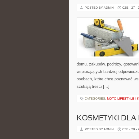
POSTED BY ADMIN
CZE - 27 -
domu, zakupów, podróży, gotowania
wspierających bardziej odpowiedzi
osobach, które chcą poznawać ws
szukają treści […]
CATEGORIES:
MOTO LIFESTYLE I
KOSMETYKI DLA 
POSTED BY ADMIN
CZE - 20 -