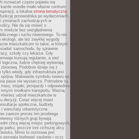
ch rozważań często pojawia się
 każde osiedle miało własne centrum
inspiracji, a lokalna
strona tematyczna
 funkcję przewodnika po wydarzeniach,
h i zmianach zachodzących w
okolicy. Nie da się mówić o
 mieście bez uwzględnienia
ublicznego i ruchu rowerowego. To nie
a ekologii, ale też zwykłej wygody.
jazne mieszkańcom to takie, w którym
posiadać samochodu, by sprawnie
racy, szkoły czy lekarza. Gdy
ramwaje kursują regularnie, a sieć
 logiczna, ludzie chętniej wybierają
zbiorową. Podobnie dzieje się z
 tylko wtedy, gdy infrastruktura jest
i spójna. Malowanie symbolu roweru na
ię pasie nie wystarcza. Potrzebne są
trasy, stojaki, przejazdy i odpowiednie
 innymi środkami transportu. Ważną
a również udział mieszkańców w
 decyzji. Coraz więcej miast
onsultacje społeczne, budżety
 i warsztaty urbanistyczne.
nie zawsze proces ten przebiega
 interesy różnych grup bywają
edni chcą więcej miejsc parkingowych,
go parku, jeszcze inni cichszej ulicy
 boiska. Mimo to rozmowa jest
bo pozwala budować zaufanie i uczy