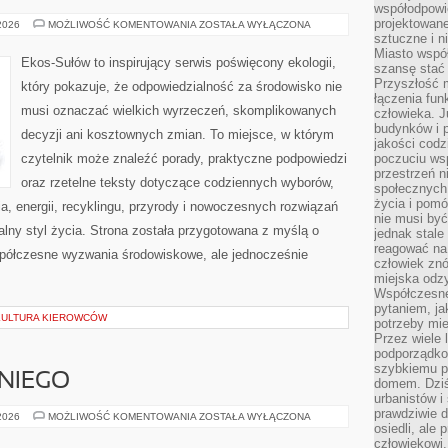
współodpowie
projektowan
CZYTELNICZY
 2026
MOŻLIWOŚĆ KOMENTOWANIA
ZOSTAŁA WYŁĄCZONA
GŁOS
sztuczne i n
Miasto wspó
Ekos-Sułów to inspirujący serwis poświęcony ekologii,
szansę stać
Przyszłość m
który pokazuje, że odpowiedzialność za środowisko nie
łączenia fun
musi oznaczać wielkich wyrzeczeń, skomplikowanych
człowieka. 
budynków i p
decyzji ani kosztownych zmian. To miejsce, w którym
jakości codzi
czytelnik może znaleźć porady, praktyczne podpowiedzi
poczuciu ws
przestrzeń 
oraz rzetelne teksty dotyczące codziennych wyborów,
społecznych
życia i pomó
, energii, recyklingu, przyrody i nowoczesnych rozwiązań
nie musi być
alny styl życia. Strona została przygotowana z myślą o
jednak stale
reagować na 
półczesne wyzwania środowiskowe, ale jednocześnie
człowiek znó
miejska odz
Współczesne 
pytaniem, ja
 KULTURA KIEROWCÓW
potrzeby mie
Przez wiele 
podporządko
szybkiemu p
NIEGO
domem. Dziś
urbanistów 
prawdziwie d
KOSMETYKI
 2026
MOŻLIWOŚĆ KOMENTOWANIA
ZOSTAŁA WYŁĄCZONA
DLA
osiedli, ale
NIEGO
człowiekowi