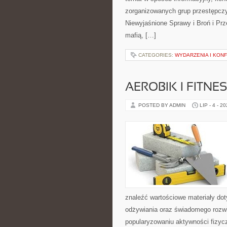
zorganizowanych grup przestępczy
Niewyjaśnione Sprawy i Broń i Pr
mafią, […]
CATEGORIES:
WYDARZENIA I KON
AEROBIK I FITN
POSTED BY ADMIN
LIP - 4 - 2
znaleźć wartościowe materiały dot
odżywiania oraz świadomego rozwij
popularyzowaniu aktywności fizyc