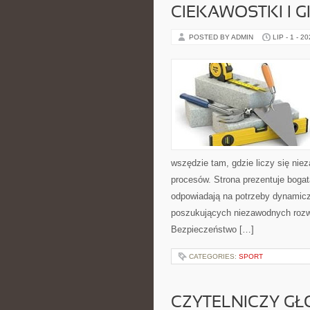
CIEKAWOSTKI I 
POSTED BY ADMIN
LIP - 1 - 2
wszędzie tam, gdzie liczy się n
procesów. Strona prezentuje bogatą
odpowiadają na potrzeby dynamiczn
poszukujących niezawodnych rozwi
Bezpieczeństwo […]
CATEGORIES:
SPORT
CZYTELNICZY GŁ