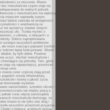
dzialności za otoczenie. Miasto
e bez mieszkańców często staje się
iedopasowane do realnych potrzeb.
łtworzone z mieszkańcami ma większą
 się miejscem naprawdę żywym.
iast będzie zależała od umiejętności
kcjonalności z wrażliwością na
Już nie wystarczy stawiać nowych
oszerzać ulic. Trzeba myśleć o
enności, o zdrowiu, o relacjach i o
pólnoty. Dobrze zaprojektowana
nie rozwiąże wszystkich problemów
, ale może znacząco poprawić komfort
c ludziom lepiej funkcjonować. Miasto
 idealne, by było dobre. Powinno
 się uczyć, słuchać mieszkańców i
zmieniające się potrzeby. Tam, gdzie
w staje się najważniejszy, przestrzeń
yskuje sens.
miasta coraz częściej stają przed
k pogodzić rozwój infrastruktury,
szkańców i troskę o jakość życia.
lat dominowało myślenie
wane samochodom, szerokim ulicom i
rzemieszczaniu się między pracą a
 jednak coraz więcej samorządów,
i samych mieszkańców dostrzega, że
obre miasto to nie tylko sieć dróg i
 przede wszystkim przestrzeń przyjazna
. Chodzi o miejsca, w których można