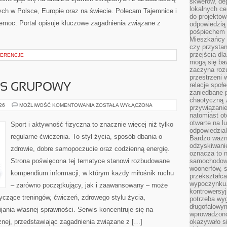
skwerów, de
lokalnych ce
ch w Polsce, Europie oraz na świecie. Polecam Tajemnice i
do projektow
zemoc. Portal opisuje kluczowe zagadnienia związane z
odpowiedzią
pośpiechem i
Mieszkańcy c
czy przystan
przejścia dl
FERENCJE
mogą się ba
zaczyna rozu
przestrzeni 
relacje społ
ESS GRUPOWY
zaniedbane 
chaotyczną 
AEROBIK
026
MOŻLIWOŚĆ KOMENTOWANIA
ZOSTAŁA WYŁĄCZONA
przywiązanie
I
natomiast ot
FITNESS
GRUPOWY
otwarte na l
Sport i aktywność fizyczna to znacznie więcej niż tylko
odpowiedzial
regularne ćwiczenia. To styl życia, sposób dbania o
Bardzo ważn
odzyskiwanie
zdrowie, dobre samopoczucie oraz codzienną energię.
oznacza to n
Strona poświęcona tej tematyce stanowi rozbudowane
samochodowe
woonerfów, s
kompendium informacji, w którym każdy miłośnik ruchu
przekształca
wypoczynku.
– zarówno początkujący, jak i zaawansowany – może
kontrowersyj
yczące treningów, ćwiczeń, zdrowego stylu życia,
potrzeba wyg
długofalowy
ania własnej sprawności. Serwis koncentruje się na
wprowadzono 
znej, przedstawiając zagadnienia związane z […]
okazywało si