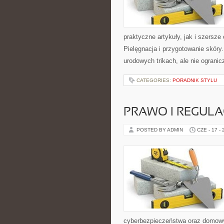
praktyczne artykuły, jak i szersze
Pielęgnacja i przygotowanie skóry
urodowych trikach, ale nie ogranic
CATEGORIES:
PORADNIK STYLU
PRAWO I REGULA
POSTED BY ADMIN
CZE - 17 -
cyberbezpieczeństwa oraz domowy