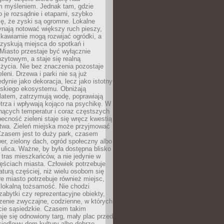
m myśleniem. Jednak tam, gdzie
je rozsądnie i etapami, szybko
ę, że zyski są ogromne. Lokalne
ynają notować większy ruch pieszy,
i kawiarnie mogą rozwijać ogródki, a
zyskują miejsca do spotkań i
Miasto przestaje być wyłącznie
zytowym, a staje się realną
 życia. Nie bez znaczenia pozostaje
eleni. Drzewa i parki nie są już
edynie jako dekoracja, lecz jako istotny
jskiego ekosystemu. Obniżają
latem, zatrzymują wodę, poprawiają
trza i wpływają kojąco na psychikę. W
nących temperatur i coraz częstszych
becność zieleni staje się wręcz kwestią
twa. Zieleń miejska może przyjmować
Czasem jest to duży park, czasem
wer, zielony dach, ogród społeczny albo
ulica. Ważne, by była dostępna blisko
tras mieszkańców, a nie jedynie w
ęściach miasta. Człowiek potrzebuje
aturą częściej, niż wielu osobom się
e miasto potrzebuje również miejsc,
 lokalną tożsamość. Nie chodzi
zabytki czy reprezentacyjne obiekty,
rzenie zwyczajne, codzienne, w których
cie sąsiedzkie. Czasem takim
je się odnowiony targ, mały plac przed
osiedlowy dom kultury albo dobrze