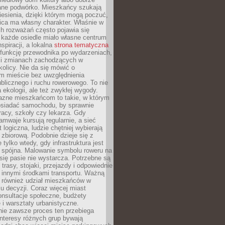
ane podwórko. Mieszkańcy szukają
esienia, dzięki którym mogą poczuć,
nica ma własny charakter. Właśnie w
ch rozważań często pojawia się
 każde osiedle miało własne centrum
inspiracji, a lokalna
strona tematyczna
 funkcję przewodnika po wydarzeniach,
h i zmianach zachodzących w
okolicy. Nie da się mówić o
 mieście bez uwzględnienia
ublicznego i ruchu rowerowego. To nie
a ekologii, ale też zwykłej wygody.
jazne mieszkańcom to takie, w którym
posiadać samochodu, by sprawnie
racy, szkoły czy lekarza. Gdy
ramwaje kursują regularnie, a sieć
 logiczna, ludzie chętniej wybierają
zbiorową. Podobnie dzieje się z
 tylko wtedy, gdy infrastruktura jest
i spójna. Malowanie symbolu roweru na
ię pasie nie wystarcza. Potrzebne są
trasy, stojaki, przejazdy i odpowiednie
 innymi środkami transportu. Ważną
a również udział mieszkańców w
 decyzji. Coraz więcej miast
onsultacje społeczne, budżety
 i warsztaty urbanistyczne.
nie zawsze proces ten przebiega
 interesy różnych grup bywają