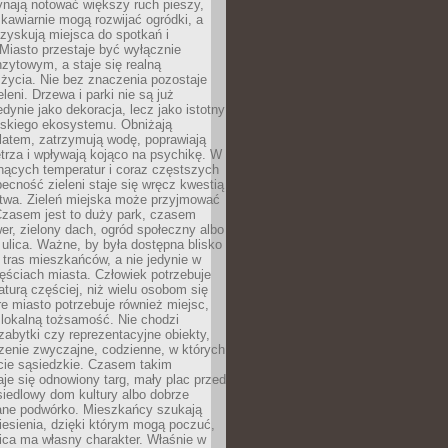
ynają notować większy ruch pieszy,
i kawiarnie mogą rozwijać ogródki, a
zyskują miejsca do spotkań i
Miasto przestaje być wyłącznie
zytowym, a staje się realną
 życia. Nie bez znaczenia pozostaje
eleni. Drzewa i parki nie są już
edynie jako dekoracja, lecz jako istotny
jskiego ekosystemu. Obniżają
latem, zatrzymują wodę, poprawiają
trza i wpływają kojąco na psychikę. W
nących temperatur i coraz częstszych
becność zieleni staje się wręcz kwestią
twa. Zieleń miejska może przyjmować
Czasem jest to duży park, czasem
wer, zielony dach, ogród społeczny albo
ulica. Ważne, by była dostępna blisko
tras mieszkańców, a nie jedynie w
ęściach miasta. Człowiek potrzebuje
aturą częściej, niż wielu osobom się
e miasto potrzebuje również miejsc,
 lokalną tożsamość. Nie chodzi
zabytki czy reprezentacyjne obiekty,
rzenie zwyczajne, codzienne, w których
cie sąsiedzkie. Czasem takim
je się odnowiony targ, mały plac przed
osiedlowy dom kultury albo dobrze
ane podwórko. Mieszkańcy szukają
esienia, dzięki którym mogą poczuć,
nica ma własny charakter. Właśnie w