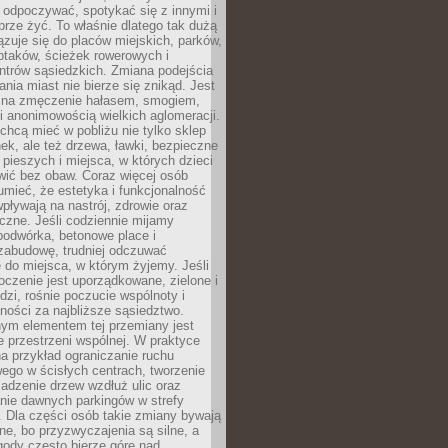
 odpoczywać, spotykać się z innymi i
brze żyć. To właśnie dlatego tak dużą
zuje się do placów miejskich, parków,
ptaków, ścieżek rowerowych i
ntrów sąsiedzkich. Zmiana podejścia
ania miast nie bierze się znikąd. Jest
 na zmęczenie hałasem, smogiem,
 anonimowością wielkich aglomeracji.
hcą mieć w pobliżu nie tylko sklep
ek, ale też drzewa, ławki, bezpieczne
a pieszych i miejsca, w których dzieci
wić bez obaw. Coraz więcej osób
mieć, że estetyka i funkcjonalność
wpływają na nastrój, zdrowie oraz
eczne. Jeśli codziennie mijamy
podwórka, betonowe place i
zabudowę, trudniej odczuwać
 do miejsca, w którym żyjemy. Jeśli
oczenie jest uporządkowane, zielone i
udzi, rośnie poczucie wspólnoty i
ności za najbliższe sąsiedztwo.
ym elementem tej przemiany jest
 przestrzeni wspólnej. W praktyce
a przykład ograniczanie ruchu
go w ścisłych centrach, tworzenie
adzenie drzew wzdłuż ulic oraz
nie dawnych parkingów w strefy
 Dla części osób takie zmiany bywają
ne, bo przyzwyczajenia są silne, a
ody często bierze górę nad