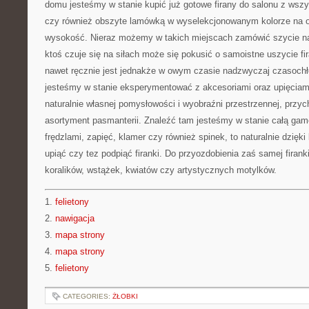
domu jesteśmy w stanie kupić już gotowe firany do salonu z wsz
czy również obszyte lamówką w wyselekcjonowanym kolorze na o
wysokość. Nieraz możemy w takich miejscach zamówić szycie na m
ktoś czuje się na siłach może się pokusić o samoistne uszycie fi
nawet ręcznie jest jednakże w owym czasie nadzwyczaj czasochł
jesteśmy w stanie eksperymentować z akcesoriami oraz upięciami
naturalnie własnej pomysłowości i wyobraźni przestrzennej, przy
asortyment pasmanterii. Znaleźć tam jesteśmy w stanie całą ga
frędzlami, zapięć, klamer czy również spinek, to naturalnie dzię
upiąć czy tez podpiąć firanki. Do przyozdobienia zaś samej firan
koralików, wstążek, kwiatów czy artystycznych motylków.
1.
felietony
2.
nawigacja
3.
mapa strony
4.
mapa strony
5.
felietony
CATEGORIES:
ŻŁOBKI