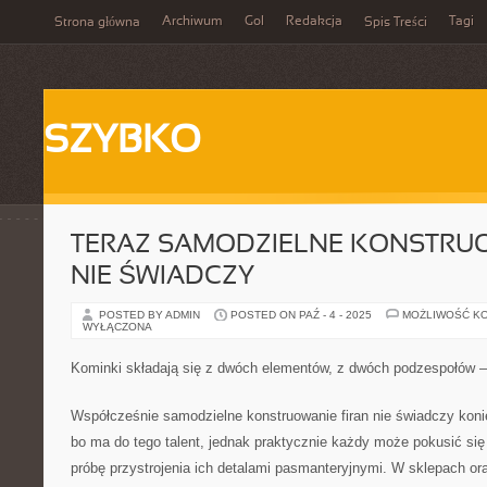
Archiwum
Gol
Redakcja
Tagi
Strona główna
Spis Treści
SZYBKO
TERAZ SAMODZIELNE KONSTRUO
NIE ŚWIADCZY
POSTED BY ADMIN
POSTED ON PAŹ - 4 - 2025
MOŻLIWOŚĆ K
WYŁĄCZONA
Kominki składają się z dwóch elementów, z dwóch podzespołów 
Współcześnie samodzielne konstruowanie firan nie świadczy konie
bo ma do tego talent, jednak praktycznie każdy może pokusić się 
próbę przystrojenia ich detalami pasmanteryjnymi. W sklepach o