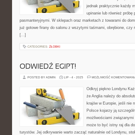
jednak praktycznie każdy m
upinanie lub również próbę 
pasmanteryjnymi. W sklepach oraz marketach z towarami do dom
już gotowe firany do salonu z wszytymi taśmami, obrębione, czy
[…]
CATEGORIES:
ŻŁOBKI
ODWIEDŹ EGIPT!
POSTED BY ADMIN
LIP - 4 - 2025
MOŻLIWOŚĆ KOMENTOWAN
Odkryj piękno Londynu Każ
że Anglia należy do absolut
krajów w Europie, jeśli nie 
Polsce kojarzy ją szczegól
możliwościami związanymi z
może to być istny raj dla d
turystów. Jej odkrywanie warto zacząć naturalnie od Londynu, stol