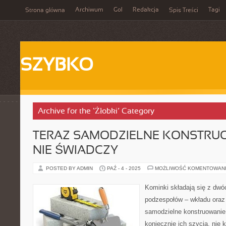
Archiwum
Gol
Redakcja
Tagi
Strona główna
Spis Treści
SZYBKO
Archive for the ‘Żłobki’ Category
TERAZ SAMODZIELNE KONSTRUO
NIE ŚWIADCZY
POSTED BY ADMIN
PAŹ - 4 - 2025
MOŻLIWOŚĆ KOMENTOWAN
Kominki składają się z dw
podzespołów – wkładu ora
samodzielne konstruowanie 
koniecznie ich szycia, nie 