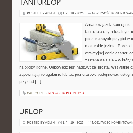
TANI URLOP
POSTED BY ADMIN
LIP - 19 - 2025
MOŻLIWOŚĆ KOMENTOWAN
Amantów jazdy konnej nie b
fantazjuje o tym Idealnym 
poszukujących przygód w cz
mazurskie jeziora. Pobliski
atrakcyjnej cenie czarter ja
zastanawiają się – w który
na obozy konne. Odpowiedź jest nadzwyczaj prosta. Wszystkie cz
zapewniają nieregularnie lub też jednorazowo podejmować usługi z
przykład […]
CATEGORIES:
PRAWO I KONSTYTUCJA
URLOP
POSTED BY ADMIN
LIP - 19 - 2025
MOŻLIWOŚĆ KOMENTOWAN