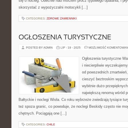
się o nocleg. Obecnie nad morzem prócz typowego opalania, i pł
skorzystać z wypożyczalni motocykli […]
CATEGORIES:
ZDROWE ZAMIENNIKI
OGŁOSZENIA TURYSTYCZNE
POSTED BY ADMIN
LIP - 19 - 2025
MOŻLIWOŚĆ KOMENTOWAN
Ogłoszenia turystyczne Wak
i niecierpliwie wyczekujem
od powszednich zmartwień,
cieszyć beztroskim wypocz
wybitnie dużo przepięknych
największą renomą wśród p
Bałtyckie i noclegi Wisła. Co roku wybrzeże zwiedzają tysiące tury
też spoza granic, co powoduje, że noclegi Beskidy często nie m
chętnych. Pociągają one […]
CATEGORIES:
CHILE