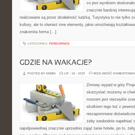
co jest wynikiem doskonałoś
znacznie bardziej interesuj
realizowane są przez działalność ludzką. Turystyka to nie tylko 
kultury, ale to również inne elementy, jakie umożliwiają kształtowa
znakomita forma […]
CATEGORIES:
PEREGRINOS
GDZIE NA WAKACJE?
POSTED BY ADMIN
LIP - 19 - 2025
MOŻLIWOŚĆ KOMENTOWAN
Zimowy wypad w góry Propoz
skorzystać możemy w chwil
morzem jest niezwykle szer
skutkiem tego też z pewno
niezapomniane doświadczenie
żeby swobodnie napełniać 
najodpowiedniej znacznie uprzednio zająć tanie hotele, po to, żeb