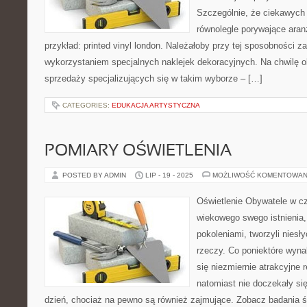
Szczególnie, że ciekawych i
równolegle porywające aran
przykład: printed vinyl london. Należałoby przy tej sposobności z
wykorzystaniem specjalnych naklejek dekoracyjnych. Na chwilę o
sprzedaży specjalizujących się w takim wyborze – […]
CATEGORIES:
EDUKACJA ARTYSTYCZNA
POMIARY OŚWIETLENIA
POSTED BY ADMIN
LIP - 19 - 2025
MOŻLIWOŚĆ KOMENTOWAN
Oświetlenie Obywatele w cz
wiekowego swego istnienia,
pokoleniami, tworzyli niesł
rzeczy. Co poniektóre wyna
się niezmiernie atrakcyjne r
natomiast nie doczekały się
dzień, chociaż na pewno są również zajmujące. Zobacz badania 