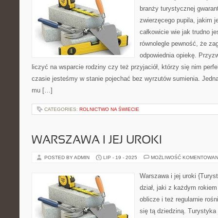
branży turystycznej gwaran
zwierzęcego pupila, jakim j
całkowicie wie jak trudno je
równolegle pewność, że z
odpowiednia opiekę. Przyzw
liczyć na wsparcie rodziny czy też przyjaciół, którzy się nim per
czasie jesteśmy w stanie pojechać bez wyrzutów sumienia. Jedna
mu […]
CATEGORIES:
ROLNICTWO NA ŚWIECIE
WARSZAWA I JEJ UROKI
POSTED BY ADMIN
LIP - 19 - 2025
MOŻLIWOŚĆ KOMENTOWAN
Warszawa i jej uroki {Turys
dział, jaki z każdym rokie
oblicze i też regularnie roś
się tą dziedziną. Turystyka 