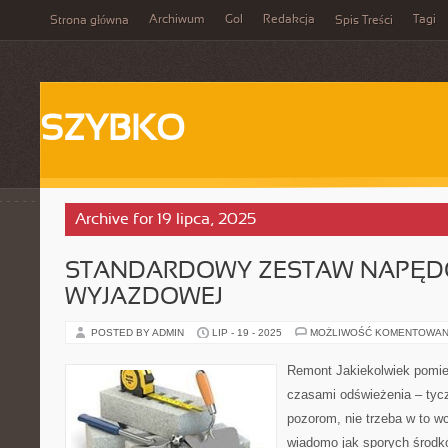
Archiwum
Gol
Redakcja
Tagi
Strona główna
Spis Treści
SZYBKO
Archive for 19 lipca, 2025
STANDARDOWY ZESTAW NAPĘD
WYJAZDOWEJ
POSTED BY ADMIN
LIP - 19 - 2025
MOŻLIWOŚĆ KOMENTOWAN
Remont Jakiekolwiek pomi
czasami odświeżenia – tycz
pozorom, nie trzeba w to w
wiadomo jak sporych środk