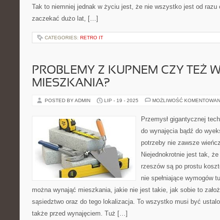
Tak to niemniej jednak w życiu jest, że nie wszystko jest od ra
zaczekać dużo lat, […]
CATEGORIES:
RETRO IT
PROBLEMY Z KUPNEM CZY TEŻ 
MIESZKANIA?
POSTED BY ADMIN
LIP - 19 - 2025
MOŻLIWOŚĆ KOMENTOWAN
Przemysł gigantycznej techn
do wynajęcia bądź do wyek
potrzeby nie zawsze wieńc
Niejednokrotnie jest tak, ż
rzeszów są po prostu kosz
nie spełniające wymogów tu
można wynająć mieszkania, jakie nie jest takie, jak sobie to założ
sąsiedztwo oraz do tego lokalizacja. To wszystko musi być ustal
także przed wynajęciem. Tuż […]