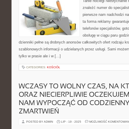
Tanie noclegi Niesłychanie 
znaleźć numer do specjalist
pierwsze nam nadchodzi na
ta forma reklamy gwarantuj
telefonów specjalistów, g
obsługę w ciągu paru godzi
dzienniki pełne są drobnych anonsów całkowitych ofert rodzaju kr
szablonowych informacji o udzielanych przez usługi. Sami możem
tylko w prasie ale i w […]
CATEGORIES:
KOŚCIÓŁ
WCZASY TO WOLNY CZAS, NA K
ORAZ NIECIERPLIWIE OCZEKUJE
NAM WYPOCZĄĆ OD CODZIENN
ZMARTWIEŃ
POSTED BY ADMIN
LIP - 19 - 2025
MOŻLIWOŚĆ KOMENTOWAN