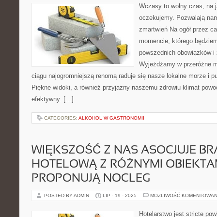
Wczasy to wolny czas, na jak
oczekujemy. Pozwalają na
zmartwień Na ogół przez cał
momencie, którego będzie
powszednich obowiązków i 
Wyjeżdżamy w przeróżne m
ciągu najogromniejszą renomą raduje się nasze lokalne morze i p
Piękne widoki, a również przyjazny naszemu zdrowiu klimat powo
efektywny. […]
CATEGORIES:
ALKOHOL W GASTRONOMII
WIĘKSZOŚĆ Z NAS ASOCJUJE B
HOTELOWĄ Z RÓŻNYMI OBIEKTAM
PROPONUJĄ NOCLEG
POSTED BY ADMIN
LIP - 19 - 2025
MOŻLIWOŚĆ KOMENTOWAN
Hotelarstwo jest stricte po