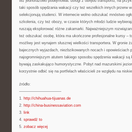
też jednorazowo podejmować usługi z obrębu transportu, na przykł
taki sposób spędzania wakacji czy też wszelkich innych przerw 
selekcjonują studenci. W internecie wolno odszukać mnóstwo og
szkolenia, czy też obozy, w czasie których młodzi ludzie wybieraj
ruszają eksplorować różne zakamarki. Najważniejszym rozwiąza
też odszukać osobę, która ma ukończone profesjonalne kursy – to
możliwy jest wynajem słusznej wielkości transportera. W gronie 
bajecznych wyjazdach, niezbzikowanych nocach i opowieściach 
najogromniejszym atutem takiego sposobu spędzenia wakacji są k
bywają zaskakująco humorystyczne. Pobyt nad mazurskimi jezior
korzystnie odbić się na portfelach właścicieli ze względu na niski
źródło:
———————————
1.
http://chihuahua-tijuanas.de
2.
http://china-businessaviation.com
3.
link
4.
sprawdź to
5.
zobacz więcej