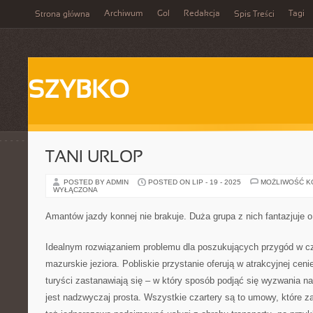
Archiwum
Gol
Redakcja
Tagi
Strona główna
Spis Treści
SZYBKO
TANI URLOP
POSTED BY ADMIN
POSTED ON LIP - 19 - 2025
MOŻLIWOŚĆ 
WYŁĄCZONA
Amantów jazdy konnej nie brakuje. Duża grupa z nich fantazjuje 
Idealnym rozwiązaniem problemu dla poszukujących przygód w cza
mazurskie jeziora. Pobliskie przystanie oferują w atrakcyjnej ceni
turyści zastanawiają się – w który sposób podjąć się wyzwania 
jest nadzwyczaj prosta. Wszystkie czartery są to umowy, które za