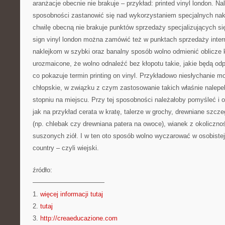
aranżacje obecnie nie brakuje – przykład: printed vinyl london. Na
sposobności zastanowić się nad wykorzystaniem specjalnych nak
chwilę obecną nie brakuje punktów sprzedaży specjalizujących s
sign vinyl london można zamówić też w punktach sprzedaży inter
naklejkom w szybki oraz banalny sposób wolno odmienić oblicze 
urozmaicone, że wolno odnaleźć bez kłopotu takie, jakie będą 
co pokazuje termin printing on vinyl. Przykładowo niesłychanie 
chłopskie, w związku z czym zastosowanie takich właśnie nalepe
stopniu na miejscu. Przy tej sposobności należałoby pomyśleć i
jak na przykład cerata w kratę, talerze w grochy, drewniane szcz
(np. chlebak czy drewniana patera na owoce), wianek z okoliczno
suszonych ziół. I w ten oto sposób wolno wyczarować w osobistej 
country – czyli wiejski.
źródło:
———————————
1.
więcej informacji tutaj
2.
tutaj
3.
http://creaeducazione.com