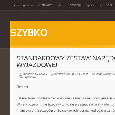
Archiwum
Gol
Redakcja
Tagi
Strona główna
Spis Treści
SZYBKO
STANDARDOWY ZESTAW NAPĘD
WYJAZDOWEJ
POSTED BY ADMIN
POSTED ON LIP - 19 - 2025
MOŻLIWOŚĆ 
WYŁĄCZONA
Remont
Jakiekolwiek pomieszczenie w domu żąda czasami odświeżenia – t
Wbrew pozorom, nie trzeba w to wcale przeznaczać nie wiadomo 
finansowych. Szczególnie, że ciekawych idei na niedrogie oraz r