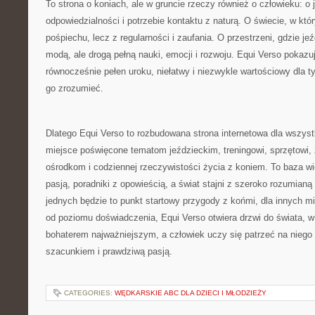
To strona o koniach, ale w gruncie rzeczy również o człowieku: o je
odpowiedzialności i potrzebie kontaktu z naturą. O świecie, w któ
pośpiechu, lecz z regularności i zaufania. O przestrzeni, gdzie je
modą, ale drogą pełną nauki, emocji i rozwoju. Equi Verso pokazu
równocześnie pełen uroku, niełatwy i niezwykle wartościowy dla 
go zrozumieć.
Dlatego Equi Verso to rozbudowana strona internetowa dla wszyst
miejsce poświęcone tematom jeździeckim, treningowi, sprzętowi, 
ośrodkom i codziennej rzeczywistości życia z koniem. To baza wi
pasją, poradniki z opowieścią, a świat stajni z szeroko rozumianą 
jednych będzie to punkt startowy przygody z końmi, dla innych mi
od poziomu doświadczenia, Equi Verso otwiera drzwi do świata, 
bohaterem najważniejszym, a człowiek uczy się patrzeć na nieg
szacunkiem i prawdziwą pasją.
CATEGORIES:
WĘDKARSKIE ABC DLA DZIECI I MŁODZIEŻY