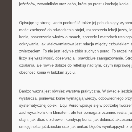
jeźdźców, zawodników oraz osób, które po prostu kochają konie i 
Opisując tę stronę, warto podkreślić także jej pobudzający wyobra
może zachęcać do odwiedzenia stajni, rozpoczęcia lekcji jazdy, 
konia, poszerzania wiedzy o rasach, sprzęcie i metodach trening
odkrywania, jak wielowymiarowa jest relacja między człowiekiem
zwierzęciem. To nie jest jedynie zbiór suchych porad. To raczej n
liczy się wrażliwość, obserwacja i prawdziwe zaangażowanie. St
działania, ale równie dobrze do refleksji nad tym, czym naprawdę 
obecność konia w ludzkim życiu.
Bardzo ważna jest również warstwa praktyczna. W świecie jeździ
wystarcza, ponieważ konie wymagają wiedzy, odpowiedniego przy
systematycznej opieki. Equi Verso wpisuje się w potrzebę tworzeni
zachwyca końskim klimatem, ale też pomaga zrozumieć realia: j
stajni, jak dbać o zdrowie i kondycję konia, jak dobierać akcesoria
umiejętności jeździeckie oraz jak unikać błędów wynikających z 