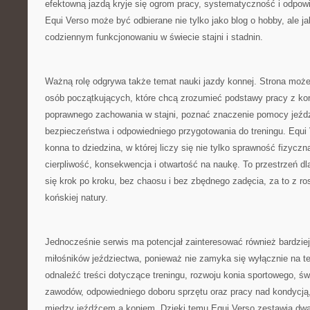
efektowną jazdą kryje się ogrom pracy, systematyczność i odpow
Equi Verso może być odbierane nie tylko jako blog o hobby, ale j
codziennym funkcjonowaniu w świecie stajni i stadnin.
Ważną rolę odgrywa także temat nauki jazdy konnej. Strona może
osób początkujących, które chcą zrozumieć podstawy pracy z ko
poprawnego zachowania w stajni, poznać znaczenie pomocy jeźd
bezpieczeństwa i odpowiedniego przygotowania do treningu. Equi 
konna to dziedzina, w której liczy się nie tylko sprawność fizyczn
cierpliwość, konsekwencja i otwartość na naukę. To przestrzeń dla
się krok po kroku, bez chaosu i bez zbędnego zadęcia, za to z 
końskiej natury.
Jednocześnie serwis ma potencjał zainteresować również bardzi
miłośników jeździectwa, ponieważ nie zamyka się wyłącznie na 
odnaleźć treści dotyczące treningu, rozwoju konia sportowego, 
zawodów, odpowiedniego doboru sprzętu oraz pracy nad kondycją
między jeźdźcem a koniem. Dzięki temu Equi Verso zestawia dwa