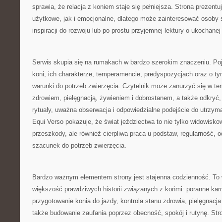
sprawia, że relacja z koniem staje się pełniejsza. Strona prezent
użytkowe, jak i emocjonalne, dlatego może zainteresować osoby 
inspiracji do rozwoju lub po prostu przyjemnej lektury o ukochane
Serwis skupia się na rumakach w bardzo szerokim znaczeniu. Poja
koni, ich charakterze, temperamencie, predyspozycjach oraz o ty
warunki do potrzeb zwierzęcia. Czytelnik może zanurzyć się w t
zdrowiem, pielęgnacją, żywieniem i dobrostanem, a także odkryć
rytuały, uważna obserwacja i odpowiedzialne podejście do utrzyma
Equi Verso pokazuje, że świat jeździectwa to nie tylko widowisko
przeszkody, ale również cierpliwa praca u podstaw, regularność, 
szacunek do potrzeb zwierzęcia.
Bardzo ważnym elementem strony jest stajenna codzienność. To w
większość prawdziwych historii związanych z końmi: poranne kar
przygotowanie konia do jazdy, kontrola stanu zdrowia, pielęgnacja 
także budowanie zaufania poprzez obecność, spokój i rutynę. St