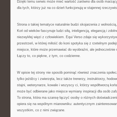
Dzięki temu serwis może mieć wartość zarówno dla osób marzący
dla tych, którzy już na co dzień funkcjonują w stajennej rzeczywis
Strona o takiej tematyce naturalnie budzi skojarzenia z wolnością
Koń od wieków fascynuje ludzi siłą, inteligencją, elegancją i zdol
niezwykłej więzi z człowiekiem. Equi Verso zdaje się wykorzystyw
przestrzeń, w której miłość do koni spotyka się z rzetelnym pode
miejsce, które może przemawiać do wyobraźni, ale jednocześnie n
Łączy to, co piękne, z tym, co codzienne.
W opisie tej strony nie sposób pominąć również znaczenia społecz
tylko jeźdźcy i zwierzęta, lecz także trenerzy, instruktorzy, hodo
stajni, weterynarze, kowale i wszyscy ci, którzy współtworzą koń
może być odbierane jako miejsce wymiany inspiracji dla osób za
To strona, która ma szansę łączyć osoby o różnych doświadczeni
opiera się na wspólnym mianowniku: autentycznym zainteresowan
wszystkim, co z nimi związane.