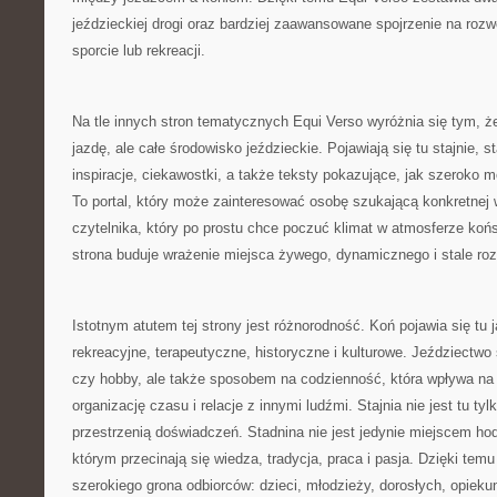
jeździeckiej drogi oraz bardziej zaawansowane spojrzenie na rozw
sporcie lub rekreacji.
Na tle innych stron tematycznych Equi Verso wyróżnia się tym, ż
jazdę, ale całe środowisko jeździeckie. Pojawiają się tu stajnie, s
inspiracje, ciekawostki, a także teksty pokazujące, jak szeroko 
To portal, który może zainteresować osobę szukającą konkretnej 
czytelnika, który po prostu chce poczuć klimat w atmosferze koń
strona buduje wrażenie miejsca żywego, dynamicznego i stale roz
Istotnym atutem tej strony jest różnorodność. Koń pojawia się tu 
rekreacyjne, terapeutyczne, historyczne i kulturowe. Jeździectwo s
czy hobby, ale także sposobem na codzienność, która wpływa na
organizację czasu i relacje z innymi ludźmi. Stajnia nie jest tu ty
przestrzenią doświadczeń. Stadnina nie jest jedynie miejscem ho
którym przecinają się wiedza, tradycja, praca i pasja. Dzięki tem
szerokiego grona odbiorców: dzieci, młodzieży, dorosłych, opieku