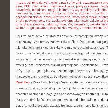
muzea
,
ochrona danych
,
opieka nad seniorami
,
oszczędzanie ener
piwo
,
PKB
,
plac zabaw
,
podróże kulinarne
,
polityka krajowa
,
polit
zawodowa
,
rękodzieło
,
religia i kultura
,
rozwój osobisty
,
rynki fin
elektryczne
,
samorozwój
,
samorząd lokalny
,
skansen
,
slow life
,
s
spadochroniarstwo
,
sporty ekstremalne
,
stopy procentowe
,
strate
studia podyplomowe
,
styl życia
,
systemy alarmowe
,
szkolenia br
turystyka zdrowotna
,
usługi cyfrowe
,
VR
,
weganizm
,
wegetariani
wskaźniki gospodarcze
,
wspinaczka
,
wybory
,
zdrowie seniora
,
zr
Equi Verso to serwis, w którym koński świat zostaje pokazany 
angażujący i zrozumiały zarówno dla osób, które dopiero zaczyna
jak i dla tych, którzy od lat żyją w rytmie ośrodka jeździeckiego.
łączy zamiłowanie do koni z praktyczną wiedzą, codziennym doś
wszystkim, co wiąże się z życiem wśród koni, treningiem, jazdą k
zwierzęciem i atmosferą prawdziwej stajennej codzienności. Stron
którym koń nie jest tylko zwierzęciem sportowym czy rekreacyjn
nauczycielem cierpliwości, symbolem wolności i częścią wyjątkowe
Rasy Koni
i Rasy Koni. Na Equi Verso czytelnik trafia do serwisu
opowieści, porad, obserwacji i inspiracji. To strona poświęcona je
znacznie szersza niż zwykły zbiór podstawowych informacji. Tutaj
życia z końmi: końskie gospodarstwa, ośrodki hodowlane, codzie
sprzętu, nauka dosiadu, zasady treningu, zrozumienie końskiej ps