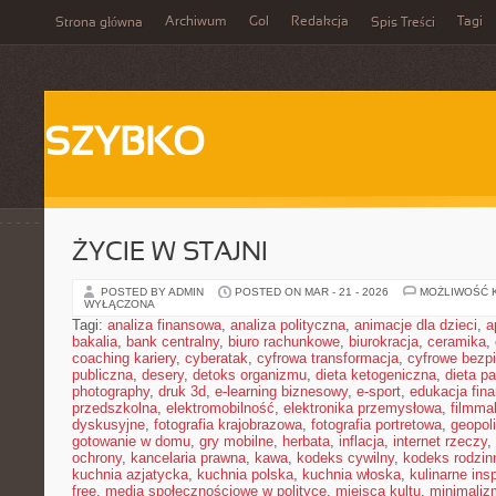
Archiwum
Gol
Redakcja
Tagi
Strona główna
Spis Treści
SZYBKO
ŻYCIE W STAJNI
POSTED BY ADMIN
POSTED ON MAR - 21 - 2026
MOŻLIWOŚĆ 
WYŁĄCZONA
Tagi:
analiza finansowa
,
analiza polityczna
,
animacje dla dzieci
,
a
bakalia
,
bank centralny
,
biuro rachunkowe
,
biurokracja
,
ceramika
,
coaching kariery
,
cyberatak
,
cyfrowa transformacja
,
cyfrowe bezp
publiczna
,
desery
,
detoks organizmu
,
dieta ketogeniczna
,
dieta pa
photography
,
druk 3d
,
e-learning biznesowy
,
e-sport
,
edukacja fin
przedszkolna
,
elektromobilność
,
elektronika przemysłowa
,
filmma
dyskusyjne
,
fotografia krajobrazowa
,
fotografia portretowa
,
geopol
gotowanie w domu
,
gry mobilne
,
herbata
,
inflacja
,
internet rzeczy
,
ochrony
,
kancelaria prawna
,
kawa
,
kodeks cywilny
,
kodeks rodzin
kuchnia azjatycka
,
kuchnia polska
,
kuchnia włoska
,
kulinarne insp
free
,
media społecznościowe w polityce
,
miejsca kultu
,
minimaliz