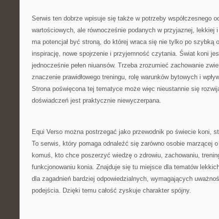
Serwis ten dobrze wpisuje się także w potrzeby współczesnego odb
wartościowych, ale równocześnie podanych w przyjaznej, lekkiej i
ma potencjał być stroną, do której wraca się nie tylko po szybką 
inspirację, nowe spojrzenie i przyjemność czytania. Świat koni jes
jednocześnie pełen niuansów. Trzeba zrozumieć zachowanie zwier
znaczenie prawidłowego treningu, rolę warunków bytowych i wpływ 
Strona poświęcona tej tematyce może więc nieustannie się rozwija
doświadczeń jest praktycznie niewyczerpana.
Equi Verso można postrzegać jako przewodnik po świecie koni, staj
To serwis, który pomaga odnaleźć się zarówno osobie marzącej o pi
komuś, kto chce poszerzyć wiedzę o zdrowiu, zachowaniu, treni
funkcjonowaniu konia. Znajduje się tu miejsce dla tematów lekkich 
dla zagadnień bardziej odpowiedzialnych, wymagających uważnoś
podejścia. Dzięki temu całość zyskuje charakter spójny.