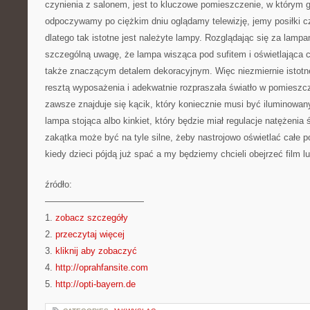
czynienia z salonem, jest to kluczowe pomieszczenie, w którym g
odpoczywamy po ciężkim dniu oglądamy telewizję, jemy posiłki c
dlatego tak istotne jest należyte lampy. Rozglądając się za lamp
szczególną uwagę, że lampa wisząca pod sufitem i oświetlająca 
także znaczącym detalem dekoracyjnym. Więc niezmiernie istotne
resztą wyposażenia i adekwatnie rozpraszała światło w pomieszcz
zawsze znajduje się kącik, który koniecznie musi być iluminowany n
lampa stojąca albo kinkiet, który będzie miał regulacje natężenia 
zakątka może być na tyle silne, żeby nastrojowo oświetlać całe
kiedy dzieci pójdą już spać a my będziemy chcieli obejrzeć film 
źródło:
———————————
1.
zobacz szczegóły
2.
przeczytaj więcej
3.
kliknij aby zobaczyć
4.
http://oprahfansite.com
5.
http://opti-bayern.de