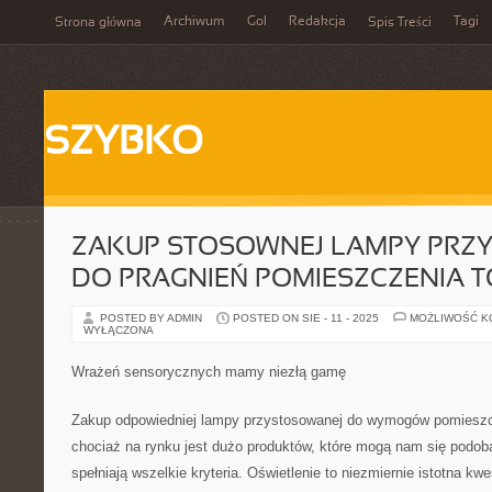
Archiwum
Gol
Redakcja
Tagi
Strona główna
Spis Treści
SZYBKO
ZAKUP STOSOWNEJ LAMPY PRZ
DO PRAGNIEŃ POMIESZCZENIA 
POSTED BY ADMIN
POSTED ON SIE - 11 - 2025
MOŻLIWOŚĆ 
WYŁĄCZONA
Wrażeń sensorycznych mamy niezłą gamę
Zakup odpowiedniej lampy przystosowanej do wymogów pomieszc
chociaż na rynku jest dużo produktów, które mogą nam się podob
spełniają wszelkie kryteria. Oświetlenie to niezmiernie istotna kw