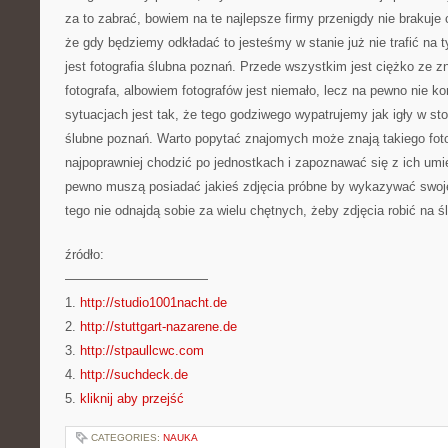
za to zabrać, bowiem na te najlepsze firmy przenigdy nie brakuje
że gdy będziemy odkładać to jesteśmy w stanie już nie trafić na 
jest fotografia ślubna poznań. Przede wszystkim jest ciężko ze 
fotografa, albowiem fotografów jest niemało, lecz na pewno nie 
sytuacjach jest tak, że tego godziwego wypatrujemy jak igły w sto
ślubne poznań. Warto popytać znajomych może znają takiego fotogr
najpoprawniej chodzić po jednostkach i zapoznawać się z ich um
pewno muszą posiadać jakieś zdjęcia próbne by wykazywać swoj
tego nie odnajdą sobie za wielu chętnych, żeby zdjęcia robić na ś
źródło:
———————————
1.
http://studio1001nacht.de
2.
http://stuttgart-nazarene.de
3.
http://stpaullcwc.com
4.
http://suchdeck.de
5.
kliknij aby przejść
CATEGORIES:
NAUKA