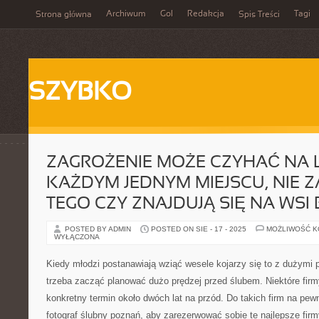
Archiwum
Gol
Redakcja
Tagi
Strona główna
Spis Treści
SZYBKO
ZAGROŻENIE MOŻE CZYHAĆ NA 
KAŻDYM JEDNYM MIEJSCU, NIE Z
TEGO CZY ZNAJDUJĄ SIĘ NA WSI
POSTED BY ADMIN
POSTED ON SIE - 17 - 2025
MOŻLIWOŚĆ 
WYŁĄCZONA
Kiedy młodzi postanawiają wziąć wesele kojarzy się to z dużymi 
trzeba zacząć planować dużo prędzej przed ślubem. Niektóre fir
konkretny termin około dwóch lat na przód. Do takich firm na pew
fotograf ślubny poznań, aby zarezerwować sobie te najlepsze fir