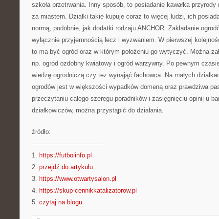
szkoła przetrwania. Inny sposób, to posiadanie kawałka przyrody 
za miastem. Działki takie kupuje coraz to więcej ludzi, ich posiad
normą, podobnie, jak dodatki rodzaju ANCHOR. Zakładanie ogrodów
wyłącznie przyjemnością lecz i wyzwaniem. W pierwszej kolejnoś
to ma być ogród oraz w którym położeniu go wytyczyć. Można zało
np. ogród ozdobny kwiatowy i ogród warzywny. Po pewnym czasie
wiedzę ogrodniczą czy też wynająć fachowca. Na małych działka
ogrodów jest w większości wypadków domeną oraz prawdziwa pasją
przeczytaniu całego szeregu poradników i zasięgnięciu opinii u b
działkowiczów, można przystąpić do działania.
źródło:
———————————
1.
https://futbolinfo.pl
2.
przejdź do artykułu
3.
https://www.otwartysalon.pl
4.
https://skup-cennikkatalizatorow.pl
5.
czytaj na blogu