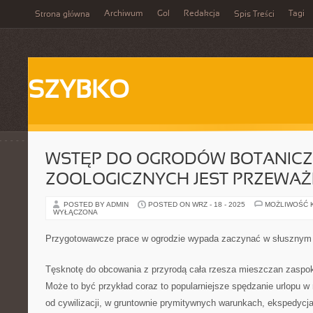
Archiwum
Gol
Redakcja
Tagi
Strona główna
Spis Treści
SZYBKO
WSTĘP DO OGRODÓW BOTANICZ
ZOOLOGICZNYCH JEST PRZEWAŻ
POSTED BY ADMIN
POSTED ON WRZ - 18 - 2025
MOŻLIWOŚĆ 
WYŁĄCZONA
Przygotowawcze prace w ogrodzie wypada zaczynać w słusznym
Tęsknotę do obcowania z przyrodą cała rzesza mieszczan zaspok
Może to być przykład coraz to popularniejsze spędzanie urlopu w
od cywilizacji, w gruntownie prymitywnych warunkach, ekspedycja