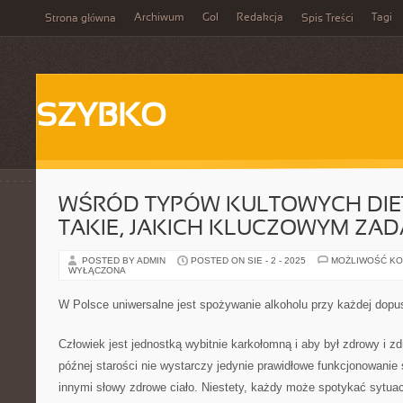
Archiwum
Gol
Redakcja
Tagi
Strona główna
Spis Treści
SZYBKO
WŚRÓD TYPÓW KULTOWYCH DIET
TAKIE, JAKICH KLUCZOWYM ZAD
POSTED BY ADMIN
POSTED ON SIE - 2 - 2025
MOŻLIWOŚĆ K
WYŁĄCZONA
W Polsce uniwersalne jest spożywanie alkoholu przy każdej dopus
Człowiek jest jednostką wybitnie karkołomną i aby był zdrowy i z
późnej starości nie wystarczy jedynie prawidłowe funkcjonowanie
innymi słowy zdrowe ciało. Niestety, każdy może spotykać sytuac