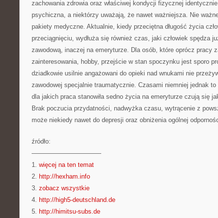
zachowania zdrowia oraz właściwej kondycji fizycznej identyczn
psychiczna, a niektórzy uważają, że nawet ważniejsza. Nie ważn
pakiety medyczne. Aktualnie, kiedy przeciętna długość życia czło
przeciągnięciu, wydłuża się również czas, jaki człowiek spędza j
zawodową, inaczej na emeryturze. Dla osób, które oprócz pracy 
zainteresowania, hobby, przejście w stan spoczynku jest sporo pr
dziadkowie usilnie angażowani do opieki nad wnukami nie przeży
zawodowej specjalnie traumatycznie. Czasami niemniej jednak to 
dla jakich praca stanowiła sedno życia na emeryturze czują się j
Brak poczucia przydatności, nadwyżka czasu, wytrącenie z pows
może niekiedy nawet do depresji oraz obniżenia ogólnej odpornoś
źródło:
———————————
1.
więcej na ten temat
2.
http://hexham.info
3.
zobacz wszystkie
4.
http://high5-deutschland.de
5.
http://himitsu-subs.de