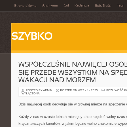
Archiwum
Gol
Redakcja
Tagi
Strona główna
Spis Treści
SZYBKO
WSPÓŁCZEŚNIE NAJWIĘCEJ OSÓ
SIĘ PRZEDE WSZYSTKIM NA SPĘ
WAKACJI NAD MORZEM
POSTED BY ADMIN
POSTED ON WRZ - 4 - 2025
MOŻLIWOŚĆ 
WYŁĄCZONA
Dziś najwięcej osób decyduje się w głównej mierze na spędzenie
Każdy z nas w czasie letnich miesięcy chce spędzić wolny czas 
krajoznawczych kurortów, w jakim będzie wolno znakomicie wypoc