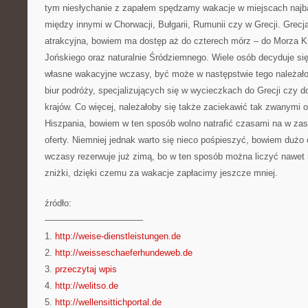
tym niesłychanie z zapałem spędzamy wakacje w miejscach najba
między innymi w Chorwacji, Bułgarii, Rumunii czy w Grecji. Grecja
atrakcyjna, bowiem ma dostęp aż do czterech mórz – do Morza Kr
Jońskiego oraz naturalnie Śródziemnego. Wiele osób decyduje się
własne wakacyjne wczasy, być może w następstwie tego należałob
biur podróży, specjalizujących się w wycieczkach do Grecji czy d
krajów. Co więcej, należałoby się także zaciekawić tak zwanymi o
Hiszpania, bowiem w ten sposób wolno natrafić czasami na w zas
oferty. Niemniej jednak warto się nieco pośpieszyć, bowiem duż
wczasy rezerwuje już zimą, bo w ten sposób można liczyć nawet
zniżki, dzięki czemu za wakacje zapłacimy jeszcze mniej.
źródło:
———————————
1.
http://weise-dienstleistungen.de
2.
http://weisseschaeferhundeweb.de
3.
przeczytaj wpis
4.
http://welitso.de
5.
http://wellensittichportal.de