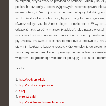
na strychu, przynależały na przykład do prababci. Musimy naucz
punktach sprzedaży zdobień wyjątkowych, nieprzeciętnych, nietra
w swoim typu, które mają duszę – na tym polegają dodatki typu 
szafki. Warto także zadbać o to, by poszczególne szczegóły wnęt
również kolorystycznie. A nie stale jest to takie proste. W wypo
odszukać jakiś wspólny mianownik zdobień, jakie nadają wygląd
momentach takim mianownikiem może być odcień czy powtarzają
prysznicowa na wymiar. Mieszkanie musi być umeblowane z klasą
się w nim bezładnie kupione rzeczy, które kompletnie do siebie n
zagracimy sobie mieszkanie. Sprawimy, że nie będzie ono rewel
wnętrzem ale graciarnią z wieloma niepasującymi do siebie dekor
źródło:
———————————
1.
http://bodyart-wl.de
2.
http://bostoncompany.de
3.
tutaj
4.
przejdź dalej
5.
http://breidenbach-maschinen.de