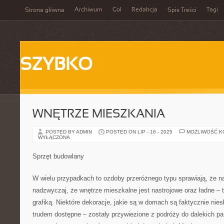
Archiwum
Gol
Redakcja
Tagi
Strona główna
Spis Treści
SZYBKO
WNĘTRZE MIESZKANIA
POSTED BY ADMIN
POSTED ON LIP - 16 - 2025
MOŻLIWOŚĆ 
WYŁĄCZONA
Sprzęt budowlany
W wielu przypadkach to ozdoby przeróżnego typu sprawiają, że 
nadzwyczaj, że wnętrze mieszkalne jest nastrojowe oraz ładne – 
grafiką. Niektóre dekoracje, jakie są w domach są faktycznie niesł
trudem dostępne – zostały przywiezione z podróży do dalekich p