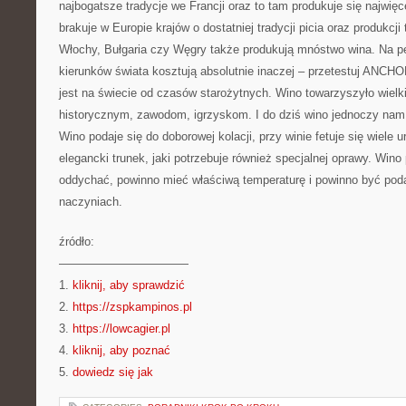
najbogatsze tradycje we Francji oraz to tam produkuje się najwięc
brakuje w Europie krajów o dostatniej tradycji picia oraz produkcji
Włochy, Bułgaria czy Węgry także produkują mnóstwo wina. Na p
kierunków świata kosztują absolutnie inaczej – przetestuj ANCHO
jest na świecie od czasów starożytnych. Wino towarzyszyło wiel
historycznym, zawodom, igrzyskom. I do dziś wino jednoczy nam
Wino podaje się do doborowej kolacji, przy winie fetuje się wiele 
elegancki trunek, jaki potrzebuje również specjalnej oprawy. Wino
oddychać, powinno mieć właściwą temperaturę i powinno być po
naczyniach.
źródło:
———————————
1.
kliknij, aby sprawdzić
2.
https://zspkampinos.pl
3.
https://lowcagier.pl
4.
kliknij, aby poznać
5.
dowiedz się jak