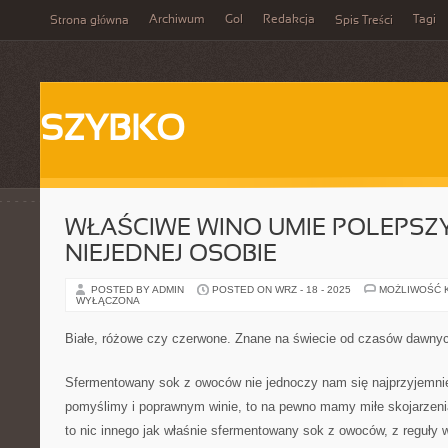
Archiwum
Gol
Redakcja
Tagi
Strona główna
Spis Treści
SZYBKO
WŁAŚCIWE WINO UMIE POLEPS
NIEJEDNEJ OSOBIE
POSTED BY ADMIN
POSTED ON WRZ - 18 - 2025
MOŻLIWOŚĆ 
WYŁĄCZONA
Białe, różowe czy czerwone. Znane na świecie od czasów dawny
Sfermentowany sok z owoców nie jednoczy nam się najprzyjemnie
pomyślimy i poprawnym winie, to na pewno mamy miłe skojarzeni
to nic innego jak właśnie sfermentowany sok z owoców, z reguł