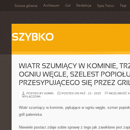
Archiwum
Gol
Redakcja
Tagi
Strona główna
Spis Treści
SZYBKO
WIATR SZUMIĄCY W KOMINIE, T
OGNIU WĘGLE, SZELEST POPIOŁ
PRZESYPUJĄCEGO SIĘ PRZEZ GRI
POSTED BY ADMIN
POSTED ON PAŹ - 13 - 2025
MOŻLIWOŚĆ 
WYŁĄCZONA
Wiatr szumiący w kominie, pękające w ogniu węgle, szmer popioł
grill paleniska
Niewiele postaci zdaje sobie sprawę z tego jak zawikłane jest zap