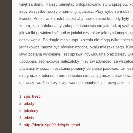
wnętrza domu. Należy pamiętać o dopasowaniu stylu sprzętów, kol
żeby wszystko tworzyło harmonijną całość. Przy wyborze mebli t
kwestii. Po pierwsze, istotne jest aby nowoczesne komody były f
zatem, zanim dokonamy zakupu zastanowić się jaki rodzaj szaf bę
jak wielki powinien byś stół w jadalni czy także jaki typ kanapy b
oczekiwania. Po drugie meble typu krzesła nie mogą tylko spełniać
jednakowoż muszą być również ozdobą lokalu mieszkalnego. Kwes
ławy zostaną wykonane, jest sprawą indywidualną oraz zależy właś
upodobań. Jednakowoż należałoby mieć świadomość, że wszelkie
aranżacji wnętrza mieszkania powinny do siebie pasować. Umies
szafy oraz kredensu, które do siebie nie pasują może spowodowa
sprawiało wrażenie wyekwipowanego chaotycznie i przypadkiem.
1.
spis tresci
2.
teksty
3.
felietony
4.
teksty
5.
http://dereinzige20.de/spis-tresci