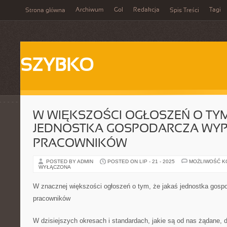
Archiwum
Gol
Redakcja
Tagi
Strona główna
Spis Treści
SZYBKO
W WIĘKSZOŚCI OGŁOSZEŃ O TYM
JEDNOSTKA GOSPODARCZA WYP
PRACOWNIKÓW
POSTED BY ADMIN
POSTED ON LIP - 21 - 2025
MOŻLIWOŚĆ 
WYŁĄCZONA
W znacznej większości ogłoszeń o tym, że jakaś jednostka gosp
pracowników
W dzisiejszych okresach i standardach, jakie są od nas żądane, d