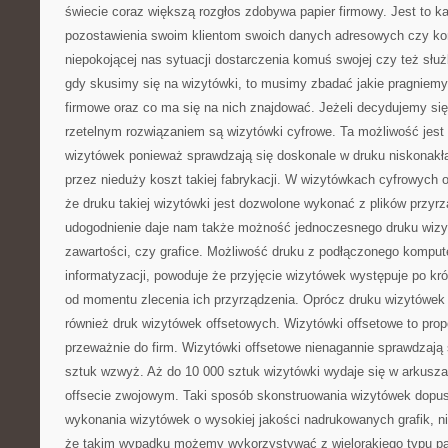
świecie coraz większą rozgłos zdobywa papier firmowy. Jest to ka
pozostawienia swoim klientom swoich danych adresowych czy ko
niepokojącej nas sytuacji dostarczenia komuś swojej czy też słu
gdy skusimy się na wizytówki, to musimy zbadać jakie pragniemy
firmowe oraz co ma się na nich znajdować. Jeżeli decydujemy się
rzetelnym rozwiązaniem są wizytówki cyfrowe. Ta możliwość jest
wizytówek ponieważ sprawdzają się doskonale w druku niskonak
przez nieduży koszt takiej fabrykacji. W wizytówkach cyfrowych o
że druku takiej wizytówki jest dozwolone wykonać z plików przyr
udogodnienie daje nam także możność jednoczesnego druku wizy
zawartości, czy grafice. Możliwość druku z podłączonego kompu
informatyzacji, powoduje że przyjęcie wizytówek występuje po kr
od momentu zlecenia ich przyrządzenia. Oprócz druku wizytówek 
również druk wizytówek offsetowych. Wizytówki offsetowe to pro
przeważnie do firm. Wizytówki offsetowe nienagannie sprawdzają 
sztuk wzwyż. Aż do 10 000 sztuk wizytówki wydaje się w arkuszac
offsecie zwojowym. Taki sposób skonstruowania wizytówek dop
wykonania wizytówek o wysokiej jakości nadrukowanych grafik, n
że takim wypadku możemy wykorzystywać z wielorakiego typu pa