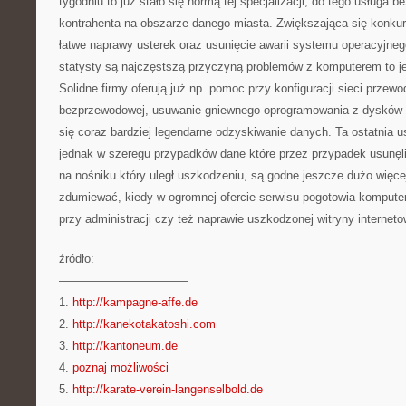
tygodniu to już stało się normą tej specjalizacji, do tego usługa 
kontrahenta na obszarze danego miasta. Zwiększająca się konkur
łatwe naprawy usterek oraz usunięcie awarii systemu operacyjnego
statysty są najczęstszą przyczyną problemów z komputerem to je
Solidne firmy oferują już np. pomoc przy konfiguracji sieci przew
bezprzewodowej, usuwanie gniewnego oprogramowania z dysków k
się coraz bardziej legendarne odzyskiwanie danych. Ta ostatnia usł
jednak w szeregu przypadków dane które przez przypadek usunęl
na nośniku który uległ uszkodzeniu, są godne jeszcze dużo więce
zdumiewać, kiedy w ogromnej ofercie serwisu pogotowia kompute
przy administracji czy też naprawie uszkodzonej witryny interneto
źródło:
———————————
1.
http://kampagne-affe.de
2.
http://kanekotakatoshi.com
3.
http://kantoneum.de
4.
poznaj możliwości
5.
http://karate-verein-langenselbold.de