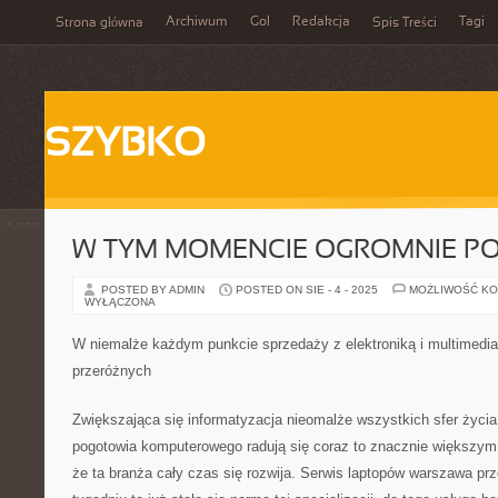
Archiwum
Gol
Redakcja
Tagi
Strona główna
Spis Treści
SZYBKO
W TYM MOMENCIE OGROMNIE P
POSTED BY ADMIN
POSTED ON SIE - 4 - 2025
MOŻLIWOŚĆ K
WYŁĄCZONA
W niemalże każdym punkcie sprzedaży z elektroniką i multimedia
przeróżnych
Zwiększająca się informatyzacja nieomalże wszystkich sfer życia 
pogotowia komputerowego radują się coraz to znacznie większym
że ta branża cały czas się rozwija. Serwis laptopów warszawa prz