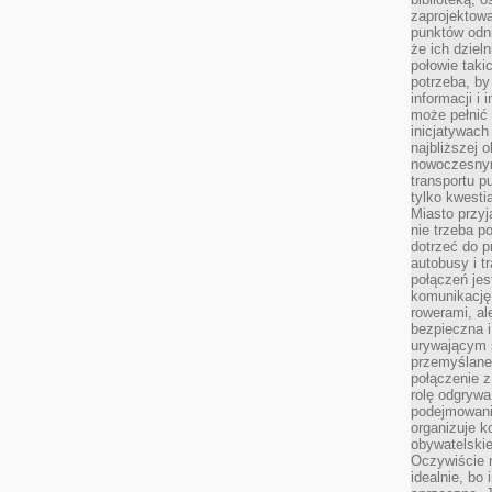
zaprojektow
punktów odni
że ich dziel
połowie taki
potrzeba, by
informacji i 
może pełnić
inicjatywac
najbliższej 
nowoczesnym
transportu p
tylko kwesti
Miasto przy
nie trzeba 
dotrzeć do p
autobusy i t
połączeń jest
komunikację 
rowerami, ale
bezpieczna 
urywającym s
przemyślane 
połączenie z
rolę odgryw
podejmowaniu
organizuje k
obywatelskie
Oczywiście 
idealnie, bo