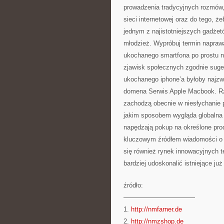
prowadzenia tradycyjnych rozmów, 
sieci internetowej oraz do tego, ż
jednym z najistotniejszych gadżet
młodzież. Wypróbuj termin naprawa
ukochanego smartfona po prostu 
zjawisk społecznych zgodnie suger
ukochanego iphone’a byłoby najzwy
domena Serwis Apple Macbook. Rze
zachodzą obecnie w niesłychanie 
jakim sposobem wygląda globalna 
napędzają pokup na określone pro
kluczowym źródłem wiadomości o 
się również rynek innowacyjnych t
bardziej udoskonalić istniejące już
źródło:
———————————
1.
http://nmfarner.de
2.
http://nmzshop.de