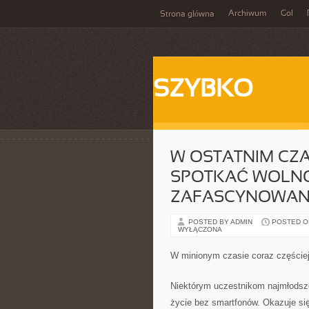
Archiwum
Gol
Strona główna
SZYBKO
W OSTATNIM CZA
SPOTKAĆ WOLNO 
ZAFASCYNOWANI
POSTED BY ADMIN
POSTED ON 
WYŁĄCZONA
W minionym czasie coraz częściej
Niektórym uczestnikom najmłodsze
życie bez smartfonów. Okazuje się,