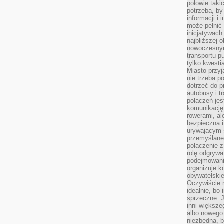
połowie taki
potrzeba, by
informacji i 
może pełnić
inicjatywac
najbliższej 
nowoczesnym
transportu p
tylko kwesti
Miasto przy
nie trzeba 
dotrzeć do p
autobusy i t
połączeń jest
komunikację 
rowerami, ale
bezpieczna 
urywającym s
przemyślane 
połączenie z
rolę odgryw
podejmowaniu
organizuje k
obywatelskie
Oczywiście 
idealnie, bo
sprzeczne. J
inni większe
albo nowego
niezbędna, 