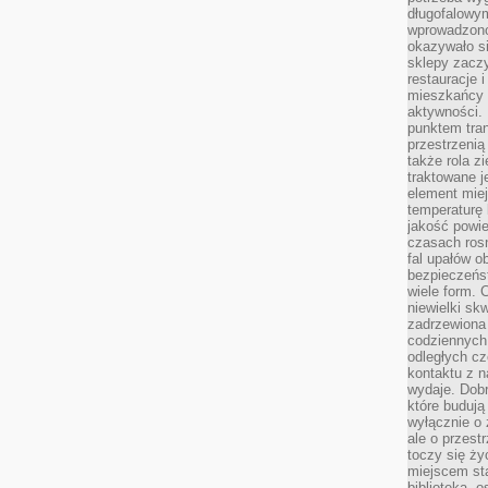
długofalowy
wprowadzono 
okazywało si
sklepy zacz
restauracje 
mieszkańcy 
aktywności. 
punktem tran
przestrzenią
także rola zi
traktowane j
element mie
temperaturę 
jakość powie
czasach ros
fal upałów o
bezpieczeńs
wiele form. 
niewielki sk
zadrzewiona 
codziennych 
odległych cz
kontaktu z n
wydaje. Dobr
które budują
wyłącznie o 
ale o przest
toczy się ży
miejscem sta
biblioteką, 