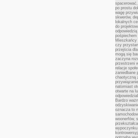
spacerować,
po prostu do
wagę przywią
skwerów, de
lokalnych ce
do projektow
odpowiedzią
pośpiechem i
Mieszkańcy c
czy przystan
przejścia dl
mogą się ba
zaczyna rozu
przestrzeni 
relacje społ
zaniedbane 
chaotyczną 
przywiązanie
natomiast ot
otwarte na l
odpowiedzial
Bardzo ważn
odzyskiwanie
oznacza to n
samochodowe
woonerfów, s
przekształca
wypoczynku.
kontrowersyj
potrzeba wyg