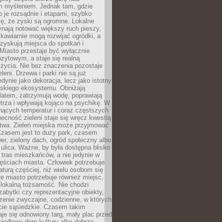
m myśleniem. Jednak tam, gdzie
je rozsądnie i etapami, szybko
ę, że zyski są ogromne. Lokalne
ynają notować większy ruch pieszy,
i kawiarnie mogą rozwijać ogródki, a
zyskują miejsca do spotkań i
Miasto przestaje być wyłącznie
zytowym, a staje się realną
 życia. Nie bez znaczenia pozostaje
eleni. Drzewa i parki nie są już
edynie jako dekoracja, lecz jako istotny
jskiego ekosystemu. Obniżają
latem, zatrzymują wodę, poprawiają
trza i wpływają kojąco na psychikę. W
nących temperatur i coraz częstszych
becność zieleni staje się wręcz kwestią
twa. Zieleń miejska może przyjmować
Czasem jest to duży park, czasem
wer, zielony dach, ogród społeczny albo
ulica. Ważne, by była dostępna blisko
tras mieszkańców, a nie jedynie w
ęściach miasta. Człowiek potrzebuje
aturą częściej, niż wielu osobom się
e miasto potrzebuje również miejsc,
 lokalną tożsamość. Nie chodzi
zabytki czy reprezentacyjne obiekty,
rzenie zwyczajne, codzienne, w których
cie sąsiedzkie. Czasem takim
je się odnowiony targ, mały plac przed
osiedlowy dom kultury albo dobrze