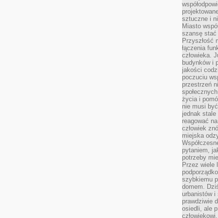
współodpowie
projektowan
sztuczne i n
Miasto wspó
szansę stać
Przyszłość m
łączenia fun
człowieka. 
budynków i p
jakości codzi
poczuciu ws
przestrzeń 
społecznych
życia i pomó
nie musi być
jednak stale
reagować na 
człowiek znó
miejska odz
Współczesne 
pytaniem, ja
potrzeby mie
Przez wiele 
podporządko
szybkiemu p
domem. Dziś
urbanistów 
prawdziwie d
osiedli, ale
człowiekowi