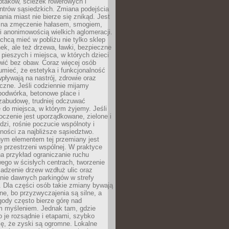
ptaków, ścieżek rowerowych i
ntrów sąsiedzkich. Zmiana podejścia
ania miast nie bierze się znikąd. Jest
 na zmęczenie hałasem, smogiem,
 anonimowością wielkich aglomeracji.
hcą mieć w pobliżu nie tylko sklep
ek, ale też drzewa, ławki, bezpieczne
a pieszych i miejsca, w których dzieci
wić bez obaw. Coraz więcej osób
mieć, że estetyka i funkcjonalność
wpływają na nastrój, zdrowie oraz
eczne. Jeśli codziennie mijamy
podwórka, betonowe place i
zabudowę, trudniej odczuwać
 do miejsca, w którym żyjemy. Jeśli
oczenie jest uporządkowane, zielone i
udzi, rośnie poczucie wspólnoty i
ności za najbliższe sąsiedztwo.
ym elementem tej przemiany jest
 przestrzeni wspólnej. W praktyce
a przykład ograniczanie ruchu
go w ścisłych centrach, tworzenie
adzenie drzew wzdłuż ulic oraz
nie dawnych parkingów w strefy
 Dla części osób takie zmiany bywają
ne, bo przyzwyczajenia są silne, a
ody często bierze górę nad
m myśleniem. Jednak tam, gdzie
je rozsądnie i etapami, szybko
ę, że zyski są ogromne. Lokalne