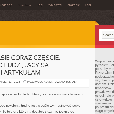
Redakcja
Tagi
Walkower
Zagranie
Tagi
Spis Treści
SUB
SIE CORAZ CZĘŚCIEJ
Współczesne 
LUDZI, JACY SĄ
pytaniem, ja
potrzeby mie
 ARTYKUŁAMI
Przez wiele 
podporządko
szybkiemu p
W
SIE - 11 - 2025
MOŻLIWOŚĆ KOMENTOWANIA
ZOSTAŁA
domem. Dziś
OSTATNIM
CZASIE
urbanistów 
CORAZ
prawdziwie d
CZĘŚCIEJ
 spotkać wolno ludzi, którzy są zafascynowani towarami
osiedli, ale
SPOTKAĆ
WOLNO
człowiekowi
LUDZI,
spacerować,
JACY
go pokolenia trudno jest w ogóle wyimaginować sobie
po prostu do
SĄ
ZAFASCYNOWANI
wagę przywią
 że telefon, który na dodatek służy nie jedynie do
ARTYKUŁAMI