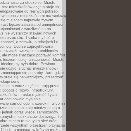
dzialności za otoczenie. Miasto
e bez mieszkańców często staje się
iedopasowane do realnych potrzeb.
łtworzone z mieszkańcami ma większą
 się miejscem naprawdę żywym.
iast będzie zależała od umiejętności
kcjonalności z wrażliwością na
Już nie wystarczy stawiać nowych
oszerzać ulic. Trzeba myśleć o
enności, o zdrowiu, o relacjach i o
pólnoty. Dobrze zaprojektowana
nie rozwiąże wszystkich problemów
, ale może znacząco poprawić komfort
c ludziom lepiej funkcjonować. Miasto
 idealne, by było dobre. Powinno
 się uczyć, słuchać mieszkańców i
zmieniające się potrzeby. Tam, gdzie
w staje się najważniejszy, przestrzeń
yskuje sens.
miasta coraz częściej stają przed
k pogodzić rozwój infrastruktury,
szkańców i troskę o jakość życia.
lat dominowało myślenie
wane samochodom, szerokim ulicom i
rzemieszczaniu się między pracą a
 jednak coraz więcej samorządów,
i samych mieszkańców dostrzega, że
obre miasto to nie tylko sieć dróg i
 przede wszystkim przestrzeń przyjazna
. Chodzi o miejsca, w których można