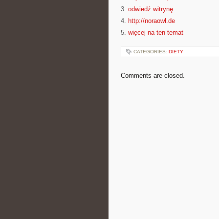
3.
odwiedź witrynę
4.
http://noraowl.de
5.
więcej na ten temat
CATEGORIES:
DIETY
Comments are closed.