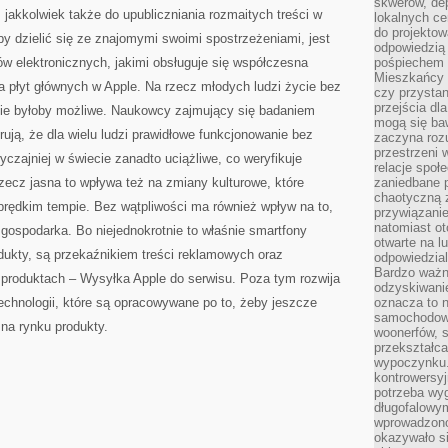
skwerów, de
jakkolwiek także do upubliczniania rozmaitych treści w
lokalnych ce
do projektow
eby dzielić się ze znajomymi swoimi spostrzeżeniami, jest
odpowiedzią
ów elektronicznych, jakimi obsługuje się współczesna
pośpiechem i
Mieszkańcy c
 płyt głównych w Apple. Na rzecz młodych ludzi życie bez
czy przystan
przejścia dl
nie byłoby możliwe. Naukowcy zajmujący się badaniem
mogą się ba
ują, że dla wielu ludzi prawidłowe funkcjonowanie bez
zaczyna rozu
przestrzeni 
czajniej w świecie zanadto uciążliwe, co weryfikuje
relacje społ
cz jasna to wpływa też na zmiany kulturowe, które
zaniedbane 
chaotyczną 
prędkim tempie. Bez wątpliwości ma również wpływ na to,
przywiązanie
natomiast ot
gospodarka. Bo niejednokrotnie to właśnie smartfony
otwarte na l
dukty, są przekaźnikiem treści reklamowych oraz
odpowiedzial
Bardzo ważn
produktach – Wysyłka Apple do serwisu. Poza tym rozwija
odzyskiwanie
echnologii, które są opracowywane po to, żeby jeszcze
oznacza to n
samochodowe
 na rynku produkty.
woonerfów, s
przekształca
wypoczynku.
kontrowersyj
potrzeba wyg
długofalowy
wprowadzono 
okazywało si