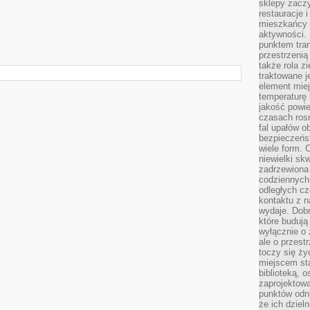
sklepy zacz
restauracje 
mieszkańcy 
aktywności. 
punktem tran
przestrzenią
także rola zi
traktowane j
element mie
temperaturę 
jakość powie
czasach ros
fal upałów o
bezpieczeńs
wiele form. 
niewielki sk
zadrzewiona 
codziennych 
odległych cz
kontaktu z n
wydaje. Dobr
które budują
wyłącznie o 
ale o przest
toczy się ży
miejscem sta
biblioteką, 
zaprojektow
punktów odni
że ich dziel