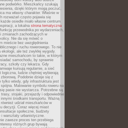
ane podwórko. Mieszkańcy szukają
esienia, dzięki którym mogą poczuć,
nica ma własny charakter. Właśnie w
ch rozważań często pojawia się
 każde osiedle miało własne centrum
inspiracji, a lokalna
strona tematyczna
 funkcję przewodnika po wydarzeniach,
h i zmianach zachodzących w
okolicy. Nie da się mówić o
 mieście bez uwzględnienia
ublicznego i ruchu rowerowego. To nie
a ekologii, ale też zwykłej wygody.
jazne mieszkańcom to takie, w którym
posiadać samochodu, by sprawnie
racy, szkoły czy lekarza. Gdy
ramwaje kursują regularnie, a sieć
 logiczna, ludzie chętniej wybierają
zbiorową. Podobnie dzieje się z
 tylko wtedy, gdy infrastruktura jest
i spójna. Malowanie symbolu roweru na
ię pasie nie wystarcza. Potrzebne są
trasy, stojaki, przejazdy i odpowiednie
 innymi środkami transportu. Ważną
a również udział mieszkańców w
 decyzji. Coraz więcej miast
onsultacje społeczne, budżety
 i warsztaty urbanistyczne.
nie zawsze proces ten przebiega
 interesy różnych grup bywają