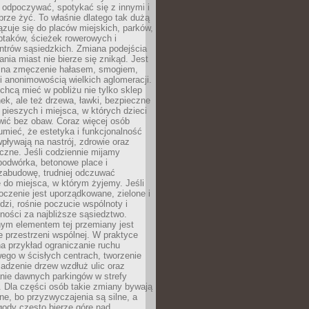
 odpoczywać, spotykać się z innymi i
brze żyć. To właśnie dlatego tak dużą
zuje się do placów miejskich, parków,
ptaków, ścieżek rowerowych i
ntrów sąsiedzkich. Zmiana podejścia
ania miast nie bierze się znikąd. Jest
 na zmęczenie hałasem, smogiem,
 anonimowością wielkich aglomeracji.
hcą mieć w pobliżu nie tylko sklep
ek, ale też drzewa, ławki, bezpieczne
a pieszych i miejsca, w których dzieci
wić bez obaw. Coraz więcej osób
mieć, że estetyka i funkcjonalność
wpływają na nastrój, zdrowie oraz
eczne. Jeśli codziennie mijamy
podwórka, betonowe place i
zabudowę, trudniej odczuwać
 do miejsca, w którym żyjemy. Jeśli
oczenie jest uporządkowane, zielone i
udzi, rośnie poczucie wspólnoty i
ności za najbliższe sąsiedztwo.
ym elementem tej przemiany jest
 przestrzeni wspólnej. W praktyce
a przykład ograniczanie ruchu
go w ścisłych centrach, tworzenie
adzenie drzew wzdłuż ulic oraz
nie dawnych parkingów w strefy
 Dla części osób takie zmiany bywają
ne, bo przyzwyczajenia są silne, a
ody często bierze górę nad