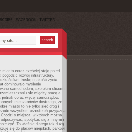
SCRIBE
FACEBOOK
TWITTER
miasta coraz częściej stają przed
k pogodzić rozwój infrastruktury,
szkańców i troskę o jakość życia.
lat dominowało myślenie
wane samochodom, szerokim ulicom i
rzemieszczaniu się między pracą a
 jednak coraz więcej samorządów,
i samych mieszkańców dostrzega, że
obre miasto to nie tylko sieć dróg i
 przede wszystkim przestrzeń przyjazna
. Chodzi o miejsca, w których można
 odpoczywać, spotykać się z innymi i
brze żyć. To właśnie dlatego tak dużą
zuje się do placów miejskich, parków,