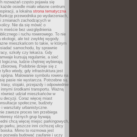
ch rozważań często pojawia się
 każde osiedle miało własne centrum
inspiracji, a lokalna
strona tematyczna
 funkcję przewodnika po wydarzeniach,
h i zmianach zachodzących w
okolicy. Nie da się mówić o
 mieście bez uwzględnienia
ublicznego i ruchu rowerowego. To nie
a ekologii, ale też zwykłej wygody.
jazne mieszkańcom to takie, w którym
posiadać samochodu, by sprawnie
racy, szkoły czy lekarza. Gdy
ramwaje kursują regularnie, a sieć
 logiczna, ludzie chętniej wybierają
zbiorową. Podobnie dzieje się z
 tylko wtedy, gdy infrastruktura jest
i spójna. Malowanie symbolu roweru na
ię pasie nie wystarcza. Potrzebne są
trasy, stojaki, przejazdy i odpowiednie
 innymi środkami transportu. Ważną
a również udział mieszkańców w
 decyzji. Coraz więcej miast
onsultacje społeczne, budżety
 i warsztaty urbanistyczne.
nie zawsze proces ten przebiega
 interesy różnych grup bywają
edni chcą więcej miejsc parkingowych,
go parku, jeszcze inni cichszej ulicy
 boiska. Mimo to rozmowa jest
bo pozwala budować zaufanie i uczy