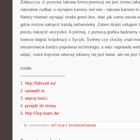
Zwłaszcza, iż przecież takowa forma promocji nie jest znowu tak
naturalnie zadbać o wynajem kamery red one – takowa kamera to 
Należy również wynająć studio green box, więc jak sama nazwa w
gdzie można nakręcić każdą reklamówkę. Zatem dzięki usługom 
prostu nakręcić wszystko. A później, z pomocą grafika będziemy 
świecie dograć krajobrazy z Sycylii, Sydney czy choćby znad mor
niesamowicie bardzo popularna technologia, a więc naprawdę warto
widać, może kręcenie własnej reklamy nie jest łatwe, ale nie jest 
źródło:
———————————
1.
http://fahrzeit.eu/
2.
sprawdź to
3.
więcej treści
4.
przejdź do strony
5.
http://3xp-team.de/
CATEGORIES:
ARTYKUŁY SPONSOROWANE