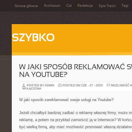
Archiwum
Gol
Redakcja
Tagi
Strona główna
Spis Treści
SZYBKO
W JAKI SPOSÓB REKLAMOWAĆ S
NA YOUTUBE?
POSTED BY ADMIN
POSTED ON CZE - 27 - 2025
MOŻLIWOŚĆ 
WYŁĄCZONA
W jaki sposób zareklamować swoje usługi na Youtube?
Jeżeli chciałbyś bardziej zadbać o reklamę własnej firmy, może m
reklamę, a potem na przykład zamieścić ją w Internecie? W końcu
być wielką firmą, aby mieć możliwość promować własną działaln