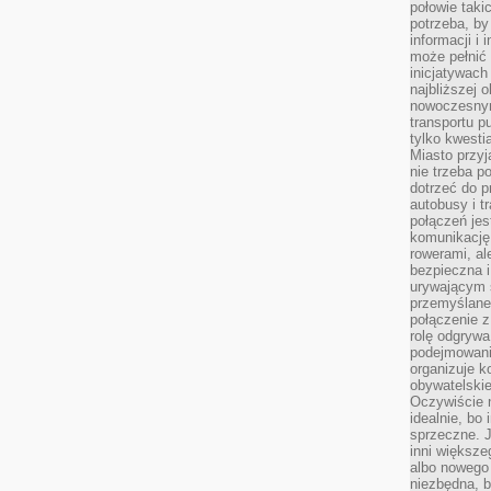
połowie taki
potrzeba, by
informacji i 
może pełnić
inicjatywac
najbliższej 
nowoczesnym
transportu p
tylko kwesti
Miasto przy
nie trzeba 
dotrzeć do p
autobusy i t
połączeń jest
komunikację 
rowerami, ale
bezpieczna 
urywającym s
przemyślane 
połączenie z
rolę odgryw
podejmowaniu
organizuje k
obywatelskie
Oczywiście 
idealnie, bo
sprzeczne. J
inni większe
albo nowego
niezbędna, 