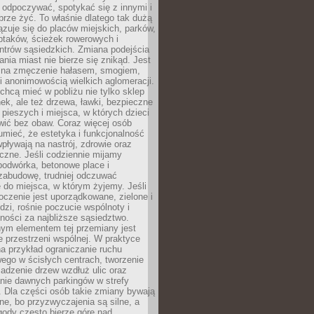
 odpoczywać, spotykać się z innymi i
brze żyć. To właśnie dlatego tak dużą
zuje się do placów miejskich, parków,
ptaków, ścieżek rowerowych i
ntrów sąsiedzkich. Zmiana podejścia
ania miast nie bierze się znikąd. Jest
 na zmęczenie hałasem, smogiem,
 anonimowością wielkich aglomeracji.
hcą mieć w pobliżu nie tylko sklep
ek, ale też drzewa, ławki, bezpieczne
a pieszych i miejsca, w których dzieci
wić bez obaw. Coraz więcej osób
mieć, że estetyka i funkcjonalność
wpływają na nastrój, zdrowie oraz
eczne. Jeśli codziennie mijamy
podwórka, betonowe place i
zabudowę, trudniej odczuwać
 do miejsca, w którym żyjemy. Jeśli
oczenie jest uporządkowane, zielone i
udzi, rośnie poczucie wspólnoty i
ności za najbliższe sąsiedztwo.
ym elementem tej przemiany jest
 przestrzeni wspólnej. W praktyce
a przykład ograniczanie ruchu
go w ścisłych centrach, tworzenie
adzenie drzew wzdłuż ulic oraz
nie dawnych parkingów w strefy
 Dla części osób takie zmiany bywają
ne, bo przyzwyczajenia są silne, a
ody często bierze górę nad