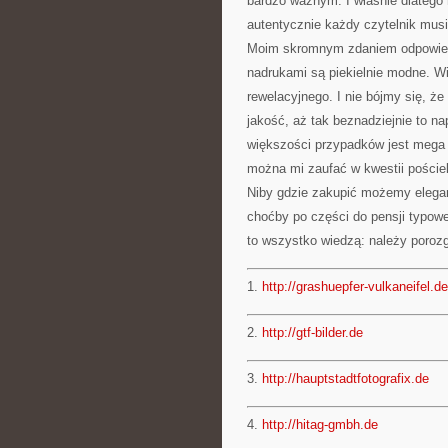
bardzo ważnym. I właśnie dlatego 
autentycznie każdy czytelnik musi
Moim skromnym zdaniem odpowiedni
nadrukami są piekielnie modne. Wi
rewelacyjnego. I nie bójmy się, że
jakość, aż tak beznadziejnie to n
większości przypadków jest mega 
można mi zaufać w kwestii pościel
Niby gdzie zakupić możemy elegan
choćby po części do pensji typow
to wszystko wiedzą: należy porozg
1.
http://grashuepfer-vulkaneifel.de
2.
http://gtf-bilder.de
3.
http://hauptstadtfotografix.de
4.
http://hitag-gmbh.de