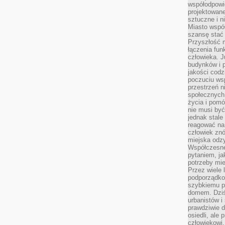
współodpowie
projektowan
sztuczne i n
Miasto wspó
szansę stać
Przyszłość m
łączenia fun
człowieka. 
budynków i p
jakości codzi
poczuciu ws
przestrzeń 
społecznych
życia i pomó
nie musi być
jednak stale
reagować na 
człowiek znó
miejska odz
Współczesne 
pytaniem, ja
potrzeby mie
Przez wiele 
podporządko
szybkiemu p
domem. Dziś
urbanistów 
prawdziwie d
osiedli, ale
człowiekowi