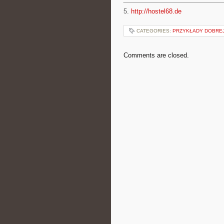
5.
http://hostel68.de
CATEGORIES:
PRZYKŁADY DOBREJ
Comments are closed.