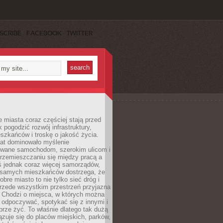
SCRIBE
FACEBOOK
TWITTER
miasta coraz częściej stają przed
k pogodzić rozwój infrastruktury,
szkańców i troskę o jakość życia.
lat dominowało myślenie
wane samochodom, szerokim ulicom i
rzemieszczaniu się między pracą a
 jednak coraz więcej samorządów,
i samych mieszkańców dostrzega, że
obre miasto to nie tylko sieć dróg i
 przede wszystkim przestrzeń przyjazna
. Chodzi o miejsca, w których można
 odpoczywać, spotykać się z innymi i
brze żyć. To właśnie dlatego tak dużą
zuje się do placów miejskich, parków,