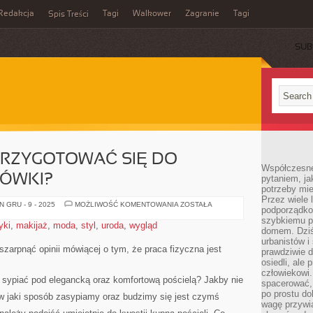
Redakcja
Tagi
Walkower
Zagranie
Tagi
Spis Treści
SUB
PRZYGOTOWAĆ SIĘ DO
Współczesne 
IÓWKI?
pytaniem, ja
potrzeby mie
Przez wiele 
W
 GRU - 9 - 2025
MOŻLIWOŚĆ KOMENTOWANIA
ZOSTAŁA
podporządko
JAKI
SPOSÓB
szybkiemu p
yki
,
makijaż
,
moda
,
styl
,
uroda
,
wygląd
PRZYGOTOWAĆ
domem. Dziś
SIĘ
urbanistów 
DO
szarpnąć opinii mówiącej o tym, że praca fizyczna jest
WŁASNEJ
prawdziwie d
STUDNIÓWKI?
osiedli, ale
człowiekowi
sypiać pod elegancką oraz komfortową pościelą? Jakby nie
spacerować,
po prostu do
 w jaki sposób zasypiamy oraz budzimy się jest czymś
wagę przywią