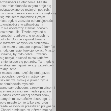
dzialności za otoczenie. Miasto
e bez mieszkańców często staje się
iedopasowane do realnych potrzeb.
łtworzone z mieszkańcami ma większą
 się miejscem naprawdę żywym.
iast będzie zależała od umiejętności
kcjonalności z wrażliwością na
Już nie wystarczy stawiać nowych
oszerzać ulic. Trzeba myśleć o
enności, o zdrowiu, o relacjach i o
pólnoty. Dobrze zaprojektowana
nie rozwiąże wszystkich problemów
, ale może znacząco poprawić komfort
c ludziom lepiej funkcjonować. Miasto
 idealne, by było dobre. Powinno
 się uczyć, słuchać mieszkańców i
zmieniające się potrzeby. Tam, gdzie
w staje się najważniejszy, przestrzeń
yskuje sens.
miasta coraz częściej stają przed
k pogodzić rozwój infrastruktury,
szkańców i troskę o jakość życia.
lat dominowało myślenie
wane samochodom, szerokim ulicom i
rzemieszczaniu się między pracą a
 jednak coraz więcej samorządów,
i samych mieszkańców dostrzega, że
obre miasto to nie tylko sieć dróg i
 przede wszystkim przestrzeń przyjazna
. Chodzi o miejsca, w których można