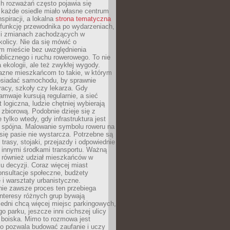
ch rozważań często pojawia się
 każde osiedle miało własne centrum
inspiracji, a lokalna
strona tematyczna
 funkcję przewodnika po wydarzeniach,
h i zmianach zachodzących w
okolicy. Nie da się mówić o
 mieście bez uwzględnienia
ublicznego i ruchu rowerowego. To nie
a ekologii, ale też zwykłej wygody.
jazne mieszkańcom to takie, w którym
posiadać samochodu, by sprawnie
racy, szkoły czy lekarza. Gdy
ramwaje kursują regularnie, a sieć
 logiczna, ludzie chętniej wybierają
zbiorową. Podobnie dzieje się z
 tylko wtedy, gdy infrastruktura jest
i spójna. Malowanie symbolu roweru na
ię pasie nie wystarcza. Potrzebne są
trasy, stojaki, przejazdy i odpowiednie
 innymi środkami transportu. Ważną
a również udział mieszkańców w
 decyzji. Coraz więcej miast
onsultacje społeczne, budżety
 i warsztaty urbanistyczne.
nie zawsze proces ten przebiega
 interesy różnych grup bywają
edni chcą więcej miejsc parkingowych,
go parku, jeszcze inni cichszej ulicy
 boiska. Mimo to rozmowa jest
bo pozwala budować zaufanie i uczy