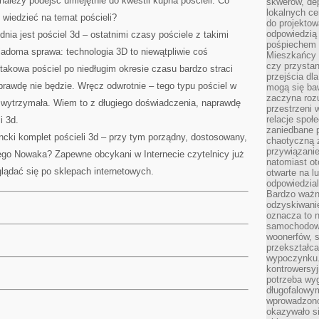
należy podejść umiejętnie do kwestii kupna pościeli. Co
skwerów, de
lokalnych ce
 wiedzieć na temat pościeli?
do projektow
odpowiedzią
a jest pościel 3d – ostatnimi czasy pościele z takimi
pośpiechem i
adoma sprawa: technologia 3D to niewątpliwie coś
Mieszkańcy c
czy przystan
 takowa pościel po niedługim okresie czasu bardzo straci
przejścia dl
aprawdę nie będzie. Wręcz odwrotnie – tego typu pościel w
mogą się ba
zaczyna rozu
wytrzymała. Wiem to z długiego doświadczenia, naprawdę
przestrzeni 
relacje społ
i 3d.
zaniedbane 
cki komplet pościeli 3d – przy tym porządny, dostosowany,
chaotyczną 
przywiązanie
ego Nowaka? Zapewne obcykani w Internecie czytelnicy już
natomiast ot
lądać się po sklepach internetowych.
otwarte na l
odpowiedzial
Bardzo ważn
odzyskiwanie
oznacza to n
samochodowe
woonerfów, s
przekształca
wypoczynku.
kontrowersyj
potrzeba wyg
długofalowy
wprowadzono 
okazywało si