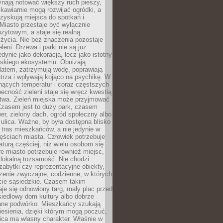
ynają notować większy ruch pieszy,
i kawiarnie mogą rozwijać ogródki, a
zyskują miejsca do spotkań i
Miasto przestaje być wyłącznie
zytowym, a staje się realną
 życia. Nie bez znaczenia pozostaje
eleni. Drzewa i parki nie są już
edynie jako dekoracja, lecz jako istotny
jskiego ekosystemu. Obniżają
latem, zatrzymują wodę, poprawiają
trza i wpływają kojąco na psychikę. W
nących temperatur i coraz częstszych
becność zieleni staje się wręcz kwestią
twa. Zieleń miejska może przyjmować
Czasem jest to duży park, czasem
wer, zielony dach, ogród społeczny albo
ulica. Ważne, by była dostępna blisko
tras mieszkańców, a nie jedynie w
ęściach miasta. Człowiek potrzebuje
aturą częściej, niż wielu osobom się
e miasto potrzebuje również miejsc,
 lokalną tożsamość. Nie chodzi
zabytki czy reprezentacyjne obiekty,
rzenie zwyczajne, codzienne, w których
cie sąsiedzkie. Czasem takim
je się odnowiony targ, mały plac przed
osiedlowy dom kultury albo dobrze
ane podwórko. Mieszkańcy szukają
esienia, dzięki którym mogą poczuć,
nica ma własny charakter. Właśnie w