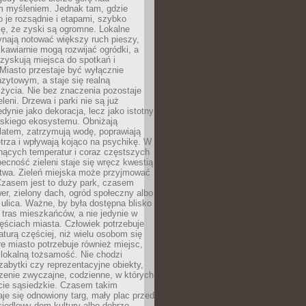
m myśleniem. Jednak tam, gdzie
je rozsądnie i etapami, szybko
ę, że zyski są ogromne. Lokalne
ynają notować większy ruch pieszy,
i kawiarnie mogą rozwijać ogródki, a
zyskują miejsca do spotkań i
Miasto przestaje być wyłącznie
zytowym, a staje się realną
 życia. Nie bez znaczenia pozostaje
eleni. Drzewa i parki nie są już
edynie jako dekoracja, lecz jako istotny
jskiego ekosystemu. Obniżają
latem, zatrzymują wodę, poprawiają
trza i wpływają kojąco na psychikę. W
nących temperatur i coraz częstszych
becność zieleni staje się wręcz kwestią
twa. Zieleń miejska może przyjmować
Czasem jest to duży park, czasem
wer, zielony dach, ogród społeczny albo
ulica. Ważne, by była dostępna blisko
tras mieszkańców, a nie jedynie w
ęściach miasta. Człowiek potrzebuje
aturą częściej, niż wielu osobom się
e miasto potrzebuje również miejsc,
 lokalną tożsamość. Nie chodzi
zabytki czy reprezentacyjne obiekty,
rzenie zwyczajne, codzienne, w których
cie sąsiedzkie. Czasem takim
je się odnowiony targ, mały plac przed
osiedlowy dom kultury albo dobrze