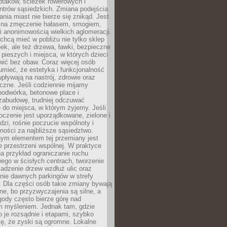
ptaków, ścieżek rowerowych i
ntrów sąsiedzkich. Zmiana podejścia
ania miast nie bierze się znikąd. Jest
 na zmęczenie hałasem, smogiem,
 anonimowością wielkich aglomeracji.
hcą mieć w pobliżu nie tylko sklep
ek, ale też drzewa, ławki, bezpieczne
a pieszych i miejsca, w których dzieci
wić bez obaw. Coraz więcej osób
mieć, że estetyka i funkcjonalność
wpływają na nastrój, zdrowie oraz
eczne. Jeśli codziennie mijamy
podwórka, betonowe place i
zabudowę, trudniej odczuwać
 do miejsca, w którym żyjemy. Jeśli
oczenie jest uporządkowane, zielone i
udzi, rośnie poczucie wspólnoty i
ności za najbliższe sąsiedztwo.
ym elementem tej przemiany jest
 przestrzeni wspólnej. W praktyce
a przykład ograniczanie ruchu
go w ścisłych centrach, tworzenie
adzenie drzew wzdłuż ulic oraz
nie dawnych parkingów w strefy
 Dla części osób takie zmiany bywają
ne, bo przyzwyczajenia są silne, a
ody często bierze górę nad
m myśleniem. Jednak tam, gdzie
je rozsądnie i etapami, szybko
ę, że zyski są ogromne. Lokalne