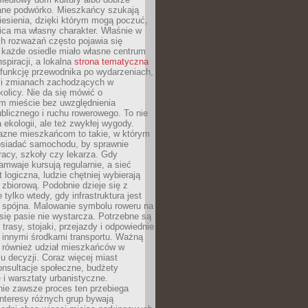
ane podwórko. Mieszkańcy szukają
esienia, dzięki którym mogą poczuć,
nica ma własny charakter. Właśnie w
ch rozważań często pojawia się
 każde osiedle miało własne centrum
inspiracji, a lokalna
strona tematyczna
 funkcję przewodnika po wydarzeniach,
h i zmianach zachodzących w
okolicy. Nie da się mówić o
 mieście bez uwzględnienia
ublicznego i ruchu rowerowego. To nie
a ekologii, ale też zwykłej wygody.
jazne mieszkańcom to takie, w którym
posiadać samochodu, by sprawnie
racy, szkoły czy lekarza. Gdy
ramwaje kursują regularnie, a sieć
 logiczna, ludzie chętniej wybierają
zbiorową. Podobnie dzieje się z
 tylko wtedy, gdy infrastruktura jest
i spójna. Malowanie symbolu roweru na
ię pasie nie wystarcza. Potrzebne są
trasy, stojaki, przejazdy i odpowiednie
 innymi środkami transportu. Ważną
a również udział mieszkańców w
 decyzji. Coraz więcej miast
onsultacje społeczne, budżety
 i warsztaty urbanistyczne.
nie zawsze proces ten przebiega
 interesy różnych grup bywają