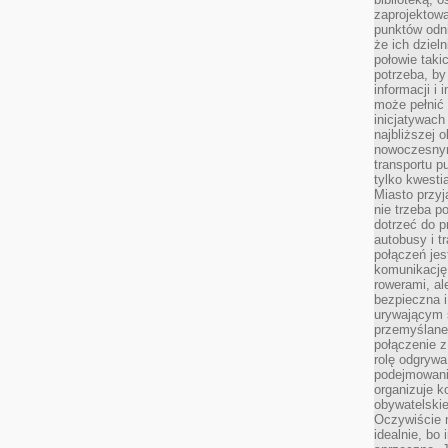
zaprojektow
punktów odni
że ich dziel
połowie taki
potrzeba, by
informacji i 
może pełnić
inicjatywac
najbliższej 
nowoczesnym
transportu p
tylko kwesti
Miasto przy
nie trzeba 
dotrzeć do p
autobusy i t
połączeń jest
komunikację 
rowerami, ale
bezpieczna 
urywającym s
przemyślane 
połączenie z
rolę odgryw
podejmowaniu
organizuje k
obywatelskie
Oczywiście 
idealnie, bo