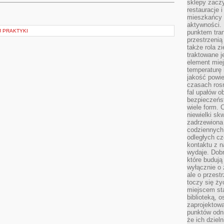
sklepy zacz
restauracje 
mieszkańcy 
aktywności. 
 PRAKTYKI
punktem tran
przestrzenią
także rola zi
traktowane j
element mie
temperaturę 
jakość powie
czasach ros
fal upałów o
bezpieczeńs
wiele form. 
niewielki sk
zadrzewiona 
codziennych 
odległych cz
kontaktu z n
wydaje. Dobr
które budują
wyłącznie o 
ale o przest
toczy się ży
miejscem sta
biblioteką, 
zaprojektow
punktów odni
że ich dziel