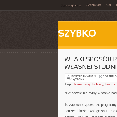
Archiwum
Gol
Strona główna
SZYBKO
W JAKI SPOSÓB 
WŁASNEJ STUDN
POSTED BY ADMIN
POSTED ON
WYŁĄCZONA
Tagi:
dziewczyny
,
kobiety
,
kosmet
Nikt pewnie nie byłby w stanie nad
To zapewne typowe, że pragniemy 
patrzeć jakość swojego snu, tego