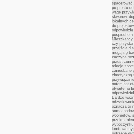
spacerować,
po prostu do
wagę przywią
skwerów, de
lokalnych ce
do projektow
odpowiedzią
pośpiechem i
Mieszkańcy c
czy przystan
przejścia dl
mogą się ba
zaczyna rozu
przestrzeni 
relacje społ
zaniedbane 
chaotyczną 
przywiązanie
natomiast ot
otwarte na l
odpowiedzial
Bardzo ważn
odzyskiwanie
oznacza to n
samochodowe
woonerfów, s
przekształca
wypoczynku.
kontrowersyj
potrzeba wyg