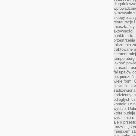
długofalowy
wprowadzono 
okazywało si
sklepy zacz
restauracje 
mieszkańcy 
aktywności. 
punktem tran
przestrzenią
także rola zi
traktowane j
element mie
temperaturę 
jakość powie
czasach ros
fal upałów o
bezpieczeńs
wiele form. 
niewielki sk
zadrzewiona 
codziennych 
odległych cz
kontaktu z n
wydaje. Dobr
które budują
wyłącznie o 
ale o przest
toczy się ży
miejscem sta
biblioteką, 