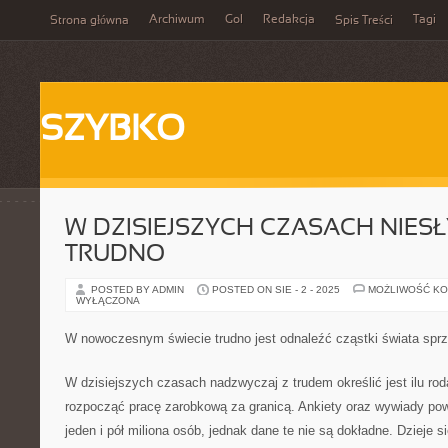
Archiwum
Gol
Redakcja
Tagi
Strona główna
Spis Treści
SZYBKO
W DZISIEJSZYCH CZASACH NIES
TRUDNO
POSTED BY ADMIN
POSTED ON SIE - 2 - 2025
MOŻLIWOŚĆ K
WYŁĄCZONA
W nowoczesnym świecie trudno jest odnaleźć cząstki świata spr
W dzisiejszych czasach nadzwyczaj z trudem określić jest ilu ro
rozpocząć pracę zarobkową za granicą. Ankiety oraz wywiady powi
jeden i pół miliona osób, jednak dane te nie są dokładne. Dzieje s