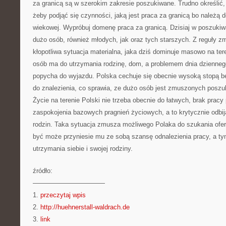
za granicą są w szerokim zakresie poszukiwane. Trudno określić,
żeby podjąć się czynności, jaką jest praca za granicą bo należą do
wiekowej. Wypróbuj domenę praca za granicą. Dzisiaj w poszukiwa
dużo osób, również młodych, jak oraz tych starszych. Z reguły z
kłopotliwa sytuacja materialna, jaka dziś dominuje masowo na ter
osób ma do utrzymania rodzinę, dom, a problemem dnia dziennego 
popycha do wyjazdu. Polska cechuje się obecnie wysoką stopą bez
do znalezienia, co sprawia, ze dużo osób jest zmuszonych poszu
Życie na terenie Polski nie trzeba obecnie do łatwych, brak prac
zaspokojenia bazowych pragnień życiowych, a to krytycznie odbij
rodzin. Taka sytuacja zmusza możliwego Polaka do szukania ofert
być może przyniesie mu ze sobą szansę odnalezienia pracy, a 
utrzymania siebie i swojej rodziny.
źródło:
———————————
1.
przeczytaj wpis
2.
http://huehnerstall-waldrach.de
3.
link