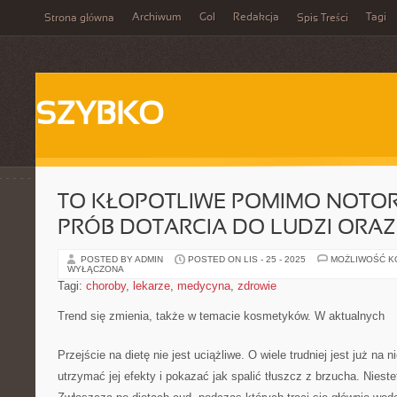
Archiwum
Gol
Redakcja
Tagi
Strona główna
Spis Treści
SZYBKO
TO KŁOPOTLIWE POMIMO NOTO
PRÓB DOTARCIA DO LUDZI ORAZ
POSTED BY ADMIN
POSTED ON LIS - 25 - 2025
MOŻLIWOŚĆ 
WYŁĄCZONA
Tagi:
choroby
,
lekarze
,
medycyna
,
zdrowie
Trend się zmienia, także w temacie kosmetyków. W aktualnych
Przejście na dietę nie jest uciążliwe. O wiele trudniej jest już na 
utrzymać jej efekty i pokazać jak spalić tłuszcz z brzucha. Niestet