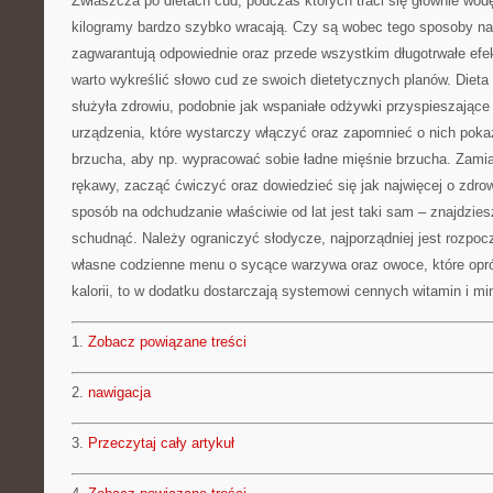
Zwłaszcza po dietach cud, podczas których traci się głównie wodę
kilogramy bardzo szybko wracają. Czy są wobec tego sposoby na
zagwarantują odpowiednie oraz przede wszystkim długotrwałe ef
warto wykreślić słowo cud ze swoich dietetycznych planów. Dieta
służyła zdrowiu, podobnie jak wspaniałe odżywki przyspieszające
urządzenia, które wystarczy włączyć oraz zapomnieć o nich poka
brzucha, aby np. wypracować sobie ładne mięśnie brzucha. Zami
rękawy, zacząć ćwiczyć oraz dowiedzieć się jak najwięcej o zdr
sposób na odchudzanie właściwie od lat jest taki sam – znajdzies
schudnąć. Należy ograniczyć słodycze, najporządniej jest rozpocz
własne codzienne menu o sycące warzywa oraz owoce, które opr
kalorii, to w dodatku dostarczają systemowi cennych witamin i mi
1.
Zobacz powiązane treści
2.
nawigacja
3.
Przeczytaj cały artykuł