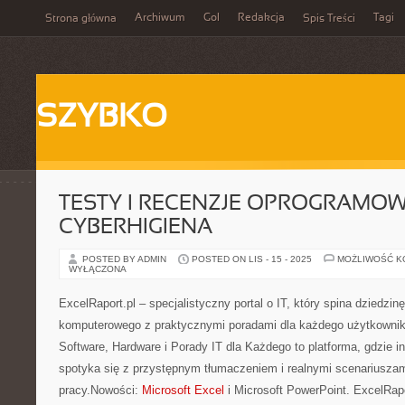
Archiwum
Gol
Redakcja
Tagi
Strona główna
Spis Treści
SZYBKO
TESTY I RECENZJE OPROGRAMOW
CYBERHIGIENA
POSTED BY ADMIN
POSTED ON LIS - 15 - 2025
MOŻLIWOŚĆ 
WYŁĄCZONA
ExcelRaport.pl – specjalistyczny portal o IT, który spina dziedzinę
komputerowego z praktycznymi poradami dla każdego użytkownika
Software, Hardware i Porady IT dla Każdego to platforma, gdzie i
spotyka się z przystępnym tłumaczeniem i realnymi scenariuszam
pracy.Nowości:
Microsoft Excel
i Microsoft PowerPoint. ExcelRapo