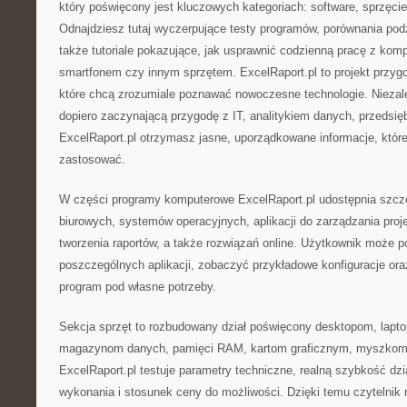
który poświęcony jest kluczowych kategoriach: software, sprzęcie
Odnajdziesz tutaj wyczerpujące testy programów, porównania po
także tutoriale pokazujące, jak usprawnić codzienną pracę z ko
smartfonem czy innym sprzętem. ExcelRaport.pl to projekt przy
które chcą zrozumiale poznawać nowoczesne technologie. Niezale
dopiero zaczynającą przygodę z IT, analitykiem danych, przedsię
ExcelRaport.pl otrzymasz jasne, uporządkowane informacje, któr
zastosować.
W części programy komputerowe ExcelRaport.pl udostępnia szcze
biurowych, systemów operacyjnych, aplikacji do zarządzania pro
tworzenia raportów, a także rozwiązań online. Użytkownik może po
poszczególnych aplikacji, zobaczyć przykładowe konfiguracje oraz
program pod własne potrzeby.
Sekcja sprzęt to rozbudowany dział poświęcony desktopom, lapt
magazynom danych, pamięci RAM, kartom graficznym, myszkom, 
ExcelRaport.pl testuje parametry techniczne, realną szybkość dzia
wykonania i stosunek ceny do możliwości. Dzięki temu czytelnik