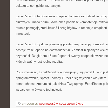
pokazuje, co i gdzie zaznaczyć.
ExcelRaport.pl to doskonałe miejsce dla osób samodzielnie uczą
biurowych i małych firm, które chcą podnieść kompetencje cyfrowe
stronie pomagają zredukować liczbę błędów, a recenzje urządzeń
inwestycje.
ExcelRaport.pl zyskuje przewagę praktyczną narracją. Zamiast r
dostaje treści oparte na doświadczeniu. Zamiast niejasnych wskaz
czynności. Dzięki temu ExcelRaport.pl tworzy ekspercki wizerune
których ważny jest realny rezultat.
Podsumowując, ExcelRaport.pl – rozwijający się portal IT – to plat
oprogramowanie, sprzęt i porady IT łączą się w jeden ekosystem.
porad, chcesz zrozumieć, jak działa Twój sprzęt, ExcelRaport.pl 
wsparciem w świecie technologii.
CATEGORIES:
DUCHOWOŚĆ W CODZIENNYM ŻYCIU