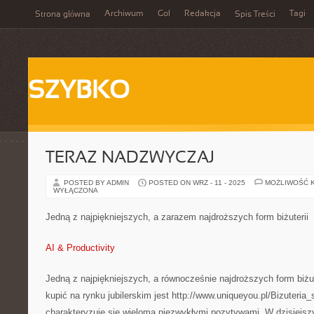
Archiwum
Gol
Redakcja
Tagi
Strona główna
Spis Treści
SZYBKO
TERAZ NADZWYCZAJ
POSTED BY ADMIN
POSTED ON WRZ - 11 - 2025
MOŻLIWOŚĆ 
WYŁĄCZONA
Jedną z najpiękniejszych, a zarazem najdroższych form biżuterii
AI & Productivity
Jedną z najpiękniejszych, a równocześnie najdroższych form biżut
kupić na rynku jubilerskim jest http://www.uniqueyou.pl/Bizuteria_s
charakteryzuje się wieloma niezwykłymi pozytywami. W dzisiejs