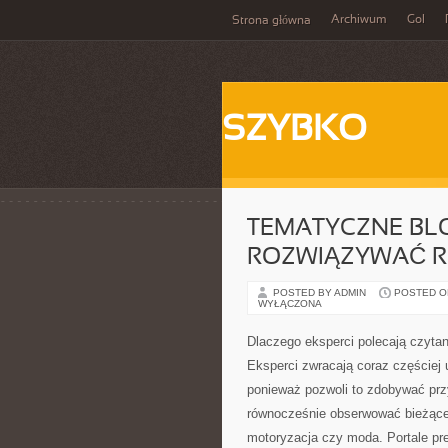
Archiwum
Gol
Strona główna
SZYBKO
TEMATYCZNE BL
ROZWIĄZYWAĆ R
POSTED BY ADMIN
POSTED ON
WYŁĄCZONA
Dlaczego eksperci polecają czyta
Eksperci zwracają coraz częściej
ponieważ pozwoli to zdobywać przy
równocześnie obserwować bieżące 
motoryzacja czy moda. Portale pr