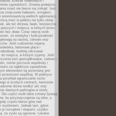
ptaków, ścieżek rowerowych i
ntrów sąsiedzkich. Zmiana podejścia
ania miast nie bierze się znikąd. Jest
 na zmęczenie hałasem, smogiem,
 anonimowością wielkich aglomeracji.
hcą mieć w pobliżu nie tylko sklep
ek, ale też drzewa, ławki, bezpieczne
a pieszych i miejsca, w których dzieci
wić bez obaw. Coraz więcej osób
mieć, że estetyka i funkcjonalność
wpływają na nastrój, zdrowie oraz
eczne. Jeśli codziennie mijamy
podwórka, betonowe place i
zabudowę, trudniej odczuwać
 do miejsca, w którym żyjemy. Jeśli
oczenie jest uporządkowane, zielone i
udzi, rośnie poczucie wspólnoty i
ności za najbliższe sąsiedztwo.
ym elementem tej przemiany jest
 przestrzeni wspólnej. W praktyce
a przykład ograniczanie ruchu
go w ścisłych centrach, tworzenie
adzenie drzew wzdłuż ulic oraz
nie dawnych parkingów w strefy
 Dla części osób takie zmiany bywają
ne, bo przyzwyczajenia są silne, a
ody często bierze górę nad
m myśleniem. Jednak tam, gdzie
je rozsądnie i etapami, szybko
ę, że zyski są ogromne. Lokalne