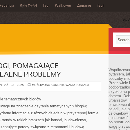
Redakcja
Tagi
Walkower
Zagranie
Tagi
Spis Treści
SUB
OGI, POMAGAJĄCE
Współczesne 
EALNE PROBLEMY
pytaniem, ja
potrzeby mie
Przez wiele 
TEMATYCZNE
 PAŹ - 23 - 2025
MOŻLIWOŚĆ KOMENTOWANIA
ZOSTAŁA
podporządko
BLOGI,
POMAGAJĄCE
szybkiemu p
ROZWIĄZYWAĆ
domem. Dziś
REALNE
nie tematycznych blogów
urbanistów 
PROBLEMY
prawdziwie d
 uwagę na znaczenie czytania tematycznych blogów,
osiedli, ale
datne informacje z różnych dziedzin w przystępnej formie i
człowiekowi
spacerować,
trendy w takich branżach jak handel, budownictwo,
po prostu do
wagę przywią
ezentujące porady związane z remontami i budową