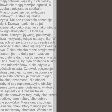
ynają notować większy ruch pieszy,
i kawiarnie mogą rozwijać ogródki, a
zyskują miejsca do spotkań i
Miasto przestaje być wyłącznie
zytowym, a staje się realną
 życia. Nie bez znaczenia pozostaje
eleni. Drzewa i parki nie są już
edynie jako dekoracja, lecz jako istotny
jskiego ekosystemu. Obniżają
latem, zatrzymują wodę, poprawiają
trza i wpływają kojąco na psychikę. W
nących temperatur i coraz częstszych
becność zieleni staje się wręcz kwestią
twa. Zieleń miejska może przyjmować
Czasem jest to duży park, czasem
wer, zielony dach, ogród społeczny albo
ulica. Ważne, by była dostępna blisko
tras mieszkańców, a nie jedynie w
ęściach miasta. Człowiek potrzebuje
aturą częściej, niż wielu osobom się
e miasto potrzebuje również miejsc,
 lokalną tożsamość. Nie chodzi
zabytki czy reprezentacyjne obiekty,
rzenie zwyczajne, codzienne, w których
cie sąsiedzkie. Czasem takim
je się odnowiony targ, mały plac przed
osiedlowy dom kultury albo dobrze
ane podwórko. Mieszkańcy szukają
esienia, dzięki którym mogą poczuć,
nica ma własny charakter. Właśnie w