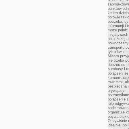
zaprojektow
punktów odni
że ich dziel
połowie taki
potrzeba, by
informacji i 
może pełnić
inicjatywac
najbliższej 
nowoczesnym
transportu p
tylko kwesti
Miasto przy
nie trzeba 
dotrzeć do p
autobusy i t
połączeń jest
komunikację 
rowerami, ale
bezpieczna 
urywającym s
przemyślane 
połączenie z
rolę odgryw
podejmowaniu
organizuje k
obywatelskie
Oczywiście 
idealnie, bo