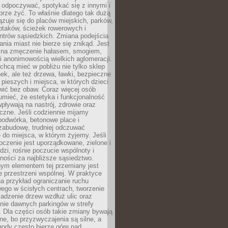
 odpoczywać, spotykać się z innymi i
brze żyć. To właśnie dlatego tak dużą
zuje się do placów miejskich, parków,
ptaków, ścieżek rowerowych i
ntrów sąsiedzkich. Zmiana podejścia
ania miast nie bierze się znikąd. Jest
 na zmęczenie hałasem, smogiem,
 anonimowością wielkich aglomeracji.
hcą mieć w pobliżu nie tylko sklep
ek, ale też drzewa, ławki, bezpieczne
a pieszych i miejsca, w których dzieci
wić bez obaw. Coraz więcej osób
mieć, że estetyka i funkcjonalność
wpływają na nastrój, zdrowie oraz
eczne. Jeśli codziennie mijamy
podwórka, betonowe place i
zabudowę, trudniej odczuwać
 do miejsca, w którym żyjemy. Jeśli
oczenie jest uporządkowane, zielone i
udzi, rośnie poczucie wspólnoty i
ności za najbliższe sąsiedztwo.
ym elementem tej przemiany jest
 przestrzeni wspólnej. W praktyce
a przykład ograniczanie ruchu
go w ścisłych centrach, tworzenie
adzenie drzew wzdłuż ulic oraz
nie dawnych parkingów w strefy
 Dla części osób takie zmiany bywają
ne, bo przyzwyczajenia są silne, a
ody często bierze górę nad