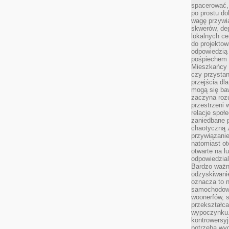
spacerować,
po prostu do
wagę przywią
skwerów, de
lokalnych ce
do projektow
odpowiedzią
pośpiechem i
Mieszkańcy c
czy przystan
przejścia dl
mogą się ba
zaczyna rozu
przestrzeni 
relacje społ
zaniedbane 
chaotyczną 
przywiązanie
natomiast ot
otwarte na l
odpowiedzial
Bardzo ważn
odzyskiwanie
oznacza to n
samochodowe
woonerfów, s
przekształca
wypoczynku.
kontrowersyj
potrzeba wyg