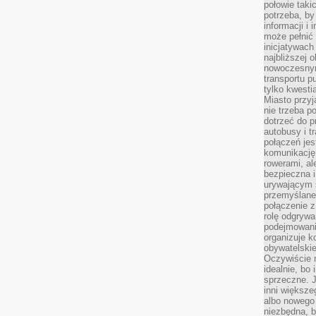
połowie taki
potrzeba, by
informacji i 
może pełnić
inicjatywac
najbliższej 
nowoczesnym
transportu p
tylko kwesti
Miasto przy
nie trzeba 
dotrzeć do p
autobusy i t
połączeń jest
komunikację 
rowerami, ale
bezpieczna 
urywającym s
przemyślane 
połączenie z
rolę odgryw
podejmowaniu
organizuje k
obywatelskie
Oczywiście 
idealnie, bo
sprzeczne. J
inni większe
albo nowego
niezbędna, 