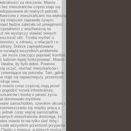
dzialności za otoczenie. Miasto
e bez mieszkańców często staje się
iedopasowane do realnych potrzeb.
łtworzone z mieszkańcami ma większą
 się miejscem naprawdę żywym.
iast będzie zależała od umiejętności
kcjonalności z wrażliwością na
Już nie wystarczy stawiać nowych
oszerzać ulic. Trzeba myśleć o
enności, o zdrowiu, o relacjach i o
pólnoty. Dobrze zaprojektowana
nie rozwiąże wszystkich problemów
, ale może znacząco poprawić komfort
c ludziom lepiej funkcjonować. Miasto
 idealne, by było dobre. Powinno
 się uczyć, słuchać mieszkańców i
zmieniające się potrzeby. Tam, gdzie
w staje się najważniejszy, przestrzeń
yskuje sens.
miasta coraz częściej stają przed
k pogodzić rozwój infrastruktury,
szkańców i troskę o jakość życia.
lat dominowało myślenie
wane samochodom, szerokim ulicom i
rzemieszczaniu się między pracą a
 jednak coraz więcej samorządów,
i samych mieszkańców dostrzega, że
obre miasto to nie tylko sieć dróg i
 przede wszystkim przestrzeń przyjazna
. Chodzi o miejsca, w których można