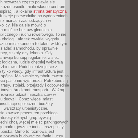
ch rozważań często pojawia się
 każde osiedle miało własne centrum
inspiracji, a lokalna
strona tematyczna
 funkcję przewodnika po wydarzeniach,
h i zmianach zachodzących w
okolicy. Nie da się mówić o
 mieście bez uwzględnienia
ublicznego i ruchu rowerowego. To nie
a ekologii, ale też zwykłej wygody.
jazne mieszkańcom to takie, w którym
posiadać samochodu, by sprawnie
racy, szkoły czy lekarza. Gdy
ramwaje kursują regularnie, a sieć
 logiczna, ludzie chętniej wybierają
zbiorową. Podobnie dzieje się z
 tylko wtedy, gdy infrastruktura jest
i spójna. Malowanie symbolu roweru na
ię pasie nie wystarcza. Potrzebne są
trasy, stojaki, przejazdy i odpowiednie
 innymi środkami transportu. Ważną
a również udział mieszkańców w
 decyzji. Coraz więcej miast
onsultacje społeczne, budżety
 i warsztaty urbanistyczne.
nie zawsze proces ten przebiega
 interesy różnych grup bywają
edni chcą więcej miejsc parkingowych,
go parku, jeszcze inni cichszej ulicy
 boiska. Mimo to rozmowa jest
bo pozwala budować zaufanie i uczy