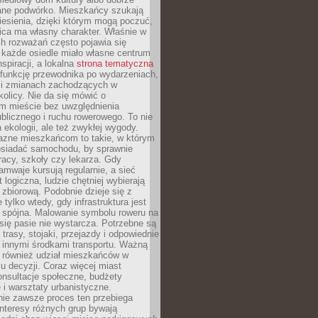
ane podwórko. Mieszkańcy szukają
esienia, dzięki którym mogą poczuć,
nica ma własny charakter. Właśnie w
ch rozważań często pojawia się
 każde osiedle miało własne centrum
inspiracji, a lokalna
strona tematyczna
 funkcję przewodnika po wydarzeniach,
h i zmianach zachodzących w
okolicy. Nie da się mówić o
 mieście bez uwzględnienia
ublicznego i ruchu rowerowego. To nie
a ekologii, ale też zwykłej wygody.
jazne mieszkańcom to takie, w którym
posiadać samochodu, by sprawnie
racy, szkoły czy lekarza. Gdy
ramwaje kursują regularnie, a sieć
 logiczna, ludzie chętniej wybierają
zbiorową. Podobnie dzieje się z
 tylko wtedy, gdy infrastruktura jest
i spójna. Malowanie symbolu roweru na
ię pasie nie wystarcza. Potrzebne są
trasy, stojaki, przejazdy i odpowiednie
 innymi środkami transportu. Ważną
a również udział mieszkańców w
 decyzji. Coraz więcej miast
onsultacje społeczne, budżety
 i warsztaty urbanistyczne.
nie zawsze proces ten przebiega
 interesy różnych grup bywają