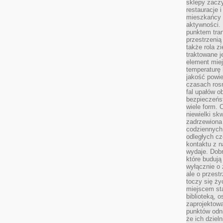
sklepy zacz
restauracje 
mieszkańcy 
aktywności. 
punktem tran
przestrzenią
także rola zi
traktowane j
element mie
temperaturę 
jakość powie
czasach ros
fal upałów o
bezpieczeńs
wiele form. 
niewielki sk
zadrzewiona 
codziennych 
odległych cz
kontaktu z n
wydaje. Dobr
które budują
wyłącznie o 
ale o przest
toczy się ży
miejscem sta
biblioteką, 
zaprojektow
punktów odni
że ich dziel