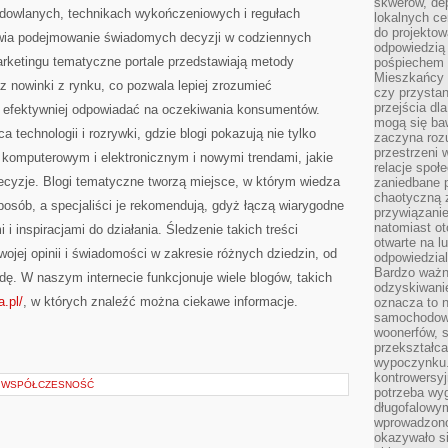
skwerów, de
udowlanych, technikach wykończeniowych i regułach
lokalnych ce
do projektow
twia podejmowanie świadomych decyzji w codziennych
odpowiedzią
arketingu tematyczne portale przedstawiają metody
pośpiechem i
Mieszkańcy c
z nowinki z rynku, co pozwala lepiej zrozumieć
czy przystan
przejścia dl
 efektywniej odpowiadać na oczekiwania konsumentów.
mogą się ba
a technologii i rozrywki, gdzie blogi pokazują nie tylko
zaczyna rozu
przestrzeni 
komputerowym i elektronicznym i nowymi trendami, jakie
relacje społ
cyzje. Blogi tematyczne tworzą miejsce, w którym wiedza
zaniedbane 
chaotyczną 
posób, a specjaliści je rekomendują, gdyż łączą wiarygodne
przywiązanie
natomiast ot
 inspiracjami do działania. Śledzenie takich treści
otwarte na l
ojej opinii i świadomości w zakresie różnych dziedzin, od
odpowiedzial
Bardzo ważn
rodę. W naszym internecie funkcjonuje wiele blogów, takich
odzyskiwanie
a.pl/
, w których znaleźć można ciekawe informacje.
oznacza to n
samochodowe
woonerfów, s
przekształca
wypoczynku.
kontrowersyj
A WSPÓŁCZESNOŚĆ
potrzeba wyg
długofalowy
wprowadzono 
okazywało si