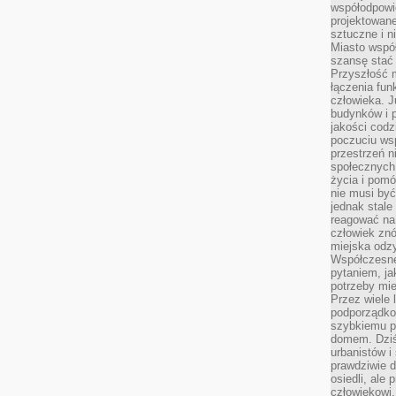
współodpowie
projektowan
sztuczne i n
Miasto wspó
szansę stać
Przyszłość m
łączenia fun
człowieka. 
budynków i p
jakości codzi
poczuciu ws
przestrzeń 
społecznych
życia i pomó
nie musi być
jednak stale
reagować na 
człowiek znó
miejska odz
Współczesne 
pytaniem, ja
potrzeby mie
Przez wiele 
podporządko
szybkiemu p
domem. Dziś
urbanistów 
prawdziwie d
osiedli, ale
człowiekowi