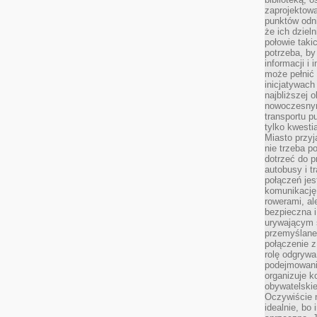
zaprojektow
punktów odni
że ich dziel
połowie taki
potrzeba, by
informacji i 
może pełnić
inicjatywac
najbliższej 
nowoczesnym
transportu p
tylko kwesti
Miasto przy
nie trzeba 
dotrzeć do p
autobusy i t
połączeń jest
komunikację 
rowerami, ale
bezpieczna 
urywającym s
przemyślane 
połączenie z
rolę odgryw
podejmowaniu
organizuje k
obywatelskie
Oczywiście 
idealnie, bo