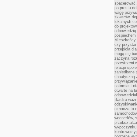
spacerować,
po prostu do
wagę przywią
skwerów, de
lokalnych ce
do projektow
odpowiedzią
pośpiechem i
Mieszkańcy c
czy przystan
przejścia dl
mogą się ba
zaczyna rozu
przestrzeni 
relacje społ
zaniedbane 
chaotyczną 
przywiązanie
natomiast ot
otwarte na l
odpowiedzial
Bardzo ważn
odzyskiwanie
oznacza to n
samochodowe
woonerfów, s
przekształca
wypoczynku.
kontrowersyj
potrzeba wyg