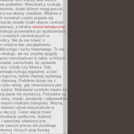
ane podwórko. Mieszkańcy szukają
esienia, dzięki którym mogą poczuć,
nica ma własny charakter. Właśnie w
ch rozważań często pojawia się
 każde osiedle miało własne centrum
inspiracji, a lokalna
strona tematyczna
 funkcję przewodnika po wydarzeniach,
h i zmianach zachodzących w
okolicy. Nie da się mówić o
 mieście bez uwzględnienia
ublicznego i ruchu rowerowego. To nie
a ekologii, ale też zwykłej wygody.
jazne mieszkańcom to takie, w którym
posiadać samochodu, by sprawnie
racy, szkoły czy lekarza. Gdy
ramwaje kursują regularnie, a sieć
 logiczna, ludzie chętniej wybierają
zbiorową. Podobnie dzieje się z
 tylko wtedy, gdy infrastruktura jest
i spójna. Malowanie symbolu roweru na
ię pasie nie wystarcza. Potrzebne są
trasy, stojaki, przejazdy i odpowiednie
 innymi środkami transportu. Ważną
a również udział mieszkańców w
 decyzji. Coraz więcej miast
onsultacje społeczne, budżety
 i warsztaty urbanistyczne.
nie zawsze proces ten przebiega
 interesy różnych grup bywają