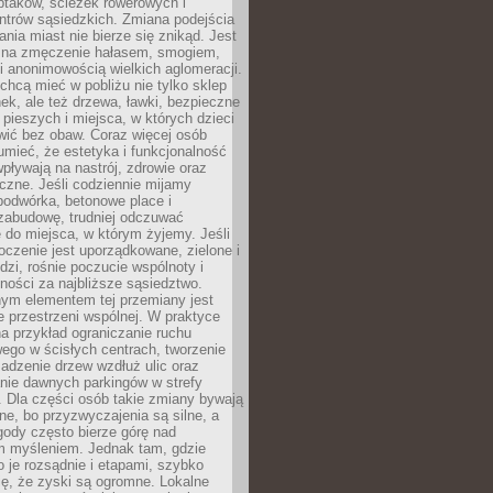
ptaków, ścieżek rowerowych i
ntrów sąsiedzkich. Zmiana podejścia
ania miast nie bierze się znikąd. Jest
 na zmęczenie hałasem, smogiem,
 anonimowością wielkich aglomeracji.
hcą mieć w pobliżu nie tylko sklep
ek, ale też drzewa, ławki, bezpieczne
a pieszych i miejsca, w których dzieci
wić bez obaw. Coraz więcej osób
mieć, że estetyka i funkcjonalność
wpływają na nastrój, zdrowie oraz
eczne. Jeśli codziennie mijamy
podwórka, betonowe place i
zabudowę, trudniej odczuwać
 do miejsca, w którym żyjemy. Jeśli
oczenie jest uporządkowane, zielone i
udzi, rośnie poczucie wspólnoty i
ności za najbliższe sąsiedztwo.
ym elementem tej przemiany jest
 przestrzeni wspólnej. W praktyce
a przykład ograniczanie ruchu
go w ścisłych centrach, tworzenie
adzenie drzew wzdłuż ulic oraz
nie dawnych parkingów w strefy
 Dla części osób takie zmiany bywają
ne, bo przyzwyczajenia są silne, a
ody często bierze górę nad
m myśleniem. Jednak tam, gdzie
je rozsądnie i etapami, szybko
ę, że zyski są ogromne. Lokalne