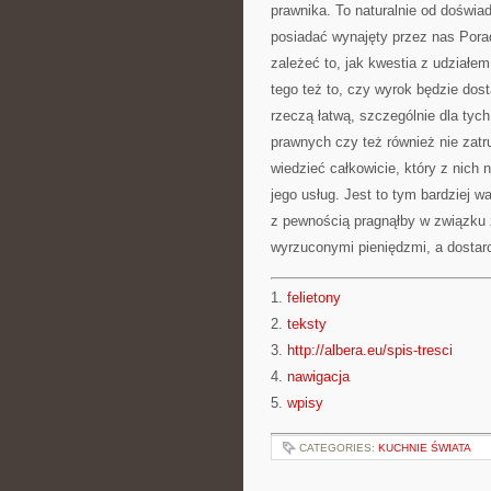
prawnika. To naturalnie od doświa
posiadać wynajęty przez nas Por
zależeć to, jak kwestia z udziałe
tego też to, czy wyrok będzie dos
rzeczą łatwą, szczególnie dla tych 
prawnych czy też również nie zatr
wiedzieć całkowicie, który z nich 
jego usług. Jest to tym bardziej 
z pewnością pragnąłby w związku z
wyrzuconymi pieniędzmi, a dostar
1.
felietony
2.
teksty
3.
http://albera.eu/spis-tresci
4.
nawigacja
5.
wpisy
CATEGORIES:
KUCHNIE ŚWIATA