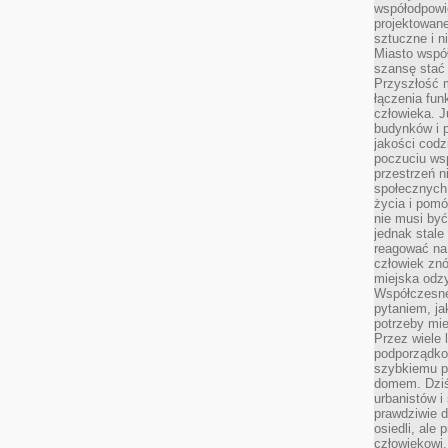
współodpowie
projektowan
sztuczne i n
Miasto wspó
szansę stać
Przyszłość m
łączenia fun
człowieka. 
budynków i p
jakości codzi
poczuciu ws
przestrzeń 
społecznych
życia i pomó
nie musi być
jednak stale
reagować na 
człowiek znó
miejska odz
Współczesne 
pytaniem, ja
potrzeby mie
Przez wiele 
podporządko
szybkiemu p
domem. Dziś
urbanistów 
prawdziwie d
osiedli, ale
człowiekowi