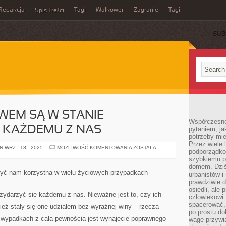
Redakcja
Tagi
Walkower
Zagranie
Tagi
Spis Treści
SUB
WEM SĄ W STANIE
Współczesne 
 KAŻDEMU Z NAS
pytaniem, ja
potrzeby mie
Przez wiele 
TARAPATY
 WRZ - 18 - 2025
MOŻLIWOŚĆ KOMENTOWANIA
ZOSTAŁA
podporządko
Z
PRAWEM
szybkiemu p
SĄ
domem. Dziś
W
ć nam korzystna w wielu życiowych przypadkach
urbanistów 
STANIE
PRZYDARZYĆ
prawdziwie d
SIĘ
osiedli, ale
KAŻDEMU
zydarzyć się każdemu z nas. Nieważne jest to, czy ich
człowiekowi
Z
NAS
spacerować,
eż stały się one udziałem bez wyraźnej winy – rzeczą
po prostu do
ch wypadkach z całą pewnością jest wynajęcie poprawnego
wagę przywią