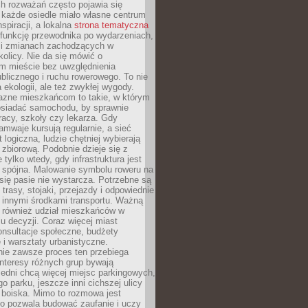
ch rozważań często pojawia się
 każde osiedle miało własne centrum
inspiracji, a lokalna
strona tematyczna
 funkcję przewodnika po wydarzeniach,
h i zmianach zachodzących w
okolicy. Nie da się mówić o
 mieście bez uwzględnienia
ublicznego i ruchu rowerowego. To nie
a ekologii, ale też zwykłej wygody.
jazne mieszkańcom to takie, w którym
posiadać samochodu, by sprawnie
racy, szkoły czy lekarza. Gdy
ramwaje kursują regularnie, a sieć
 logiczna, ludzie chętniej wybierają
zbiorową. Podobnie dzieje się z
 tylko wtedy, gdy infrastruktura jest
i spójna. Malowanie symbolu roweru na
ię pasie nie wystarcza. Potrzebne są
trasy, stojaki, przejazdy i odpowiednie
 innymi środkami transportu. Ważną
a również udział mieszkańców w
 decyzji. Coraz więcej miast
onsultacje społeczne, budżety
 i warsztaty urbanistyczne.
nie zawsze proces ten przebiega
 interesy różnych grup bywają
edni chcą więcej miejsc parkingowych,
go parku, jeszcze inni cichszej ulicy
 boiska. Mimo to rozmowa jest
bo pozwala budować zaufanie i uczy