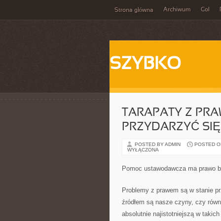
Archiwum
Gol
Strona główna
SZYBKO
TARAPATY Z PRA
PRZYDARZYĆ SIĘ
POSTED BY ADMIN
POSTED ON
WYŁĄCZONA
Pomoc ustawodawcza ma prawo by
Problemy z prawem są w stanie pr
źródłem są nasze czyny, czy równi
absolutnie najistotniejszą w taki