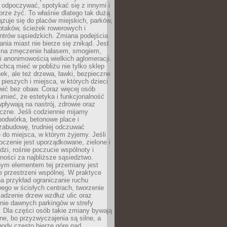
 odpoczywać, spotykać się z innymi i
brze żyć. To właśnie dlatego tak dużą
zuje się do placów miejskich, parków,
ptaków, ścieżek rowerowych i
ntrów sąsiedzkich. Zmiana podejścia
ania miast nie bierze się znikąd. Jest
 na zmęczenie hałasem, smogiem,
 anonimowością wielkich aglomeracji.
hcą mieć w pobliżu nie tylko sklep
ek, ale też drzewa, ławki, bezpieczne
a pieszych i miejsca, w których dzieci
wić bez obaw. Coraz więcej osób
mieć, że estetyka i funkcjonalność
wpływają na nastrój, zdrowie oraz
eczne. Jeśli codziennie mijamy
podwórka, betonowe place i
zabudowę, trudniej odczuwać
 do miejsca, w którym żyjemy. Jeśli
oczenie jest uporządkowane, zielone i
udzi, rośnie poczucie wspólnoty i
ności za najbliższe sąsiedztwo.
ym elementem tej przemiany jest
 przestrzeni wspólnej. W praktyce
a przykład ograniczanie ruchu
go w ścisłych centrach, tworzenie
adzenie drzew wzdłuż ulic oraz
nie dawnych parkingów w strefy
 Dla części osób takie zmiany bywają
ne, bo przyzwyczajenia są silne, a
ody często bierze górę nad