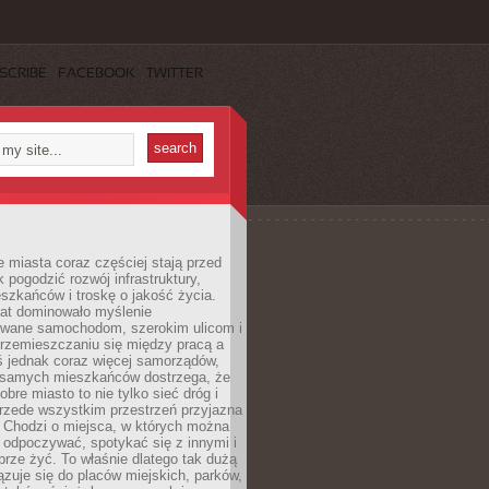
SCRIBE
FACEBOOK
TWITTER
miasta coraz częściej stają przed
k pogodzić rozwój infrastruktury,
szkańców i troskę o jakość życia.
lat dominowało myślenie
wane samochodom, szerokim ulicom i
rzemieszczaniu się między pracą a
 jednak coraz więcej samorządów,
i samych mieszkańców dostrzega, że
obre miasto to nie tylko sieć dróg i
 przede wszystkim przestrzeń przyjazna
. Chodzi o miejsca, w których można
 odpoczywać, spotykać się z innymi i
brze żyć. To właśnie dlatego tak dużą
zuje się do placów miejskich, parków,