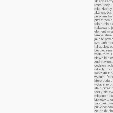
sklepy zacz
restauracje 
mieszkańcy 
aktywności. 
punktem tran
przestrzenią
także rola zi
traktowane j
element mie
temperaturę 
jakość powie
czasach ros
fal upałów o
bezpieczeńs
wiele form. 
niewielki sk
zadrzewiona 
codziennych 
odległych cz
kontaktu z n
wydaje. Dobr
które budują
wyłącznie o 
ale o przest
toczy się ży
miejscem sta
biblioteką, 
zaprojektow
punktów odni
że ich dziel