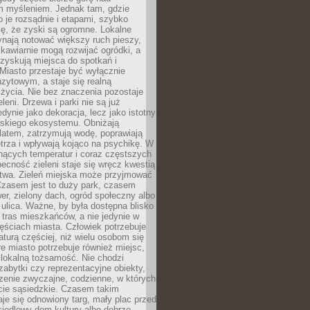
m myśleniem. Jednak tam, gdzie
je rozsądnie i etapami, szybko
ę, że zyski są ogromne. Lokalne
ynają notować większy ruch pieszy,
i kawiarnie mogą rozwijać ogródki, a
zyskują miejsca do spotkań i
Miasto przestaje być wyłącznie
zytowym, a staje się realną
 życia. Nie bez znaczenia pozostaje
eleni. Drzewa i parki nie są już
edynie jako dekoracja, lecz jako istotny
jskiego ekosystemu. Obniżają
latem, zatrzymują wodę, poprawiają
trza i wpływają kojąco na psychikę. W
nących temperatur i coraz częstszych
becność zieleni staje się wręcz kwestią
twa. Zieleń miejska może przyjmować
Czasem jest to duży park, czasem
wer, zielony dach, ogród społeczny albo
ulica. Ważne, by była dostępna blisko
tras mieszkańców, a nie jedynie w
ęściach miasta. Człowiek potrzebuje
aturą częściej, niż wielu osobom się
e miasto potrzebuje również miejsc,
 lokalną tożsamość. Nie chodzi
zabytki czy reprezentacyjne obiekty,
rzenie zwyczajne, codzienne, w których
cie sąsiedzkie. Czasem takim
je się odnowiony targ, mały plac przed
osiedlowy dom kultury albo dobrze