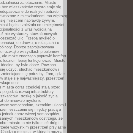
dzialności za otoczenie. Miasto
e bez mieszkańców często staje się
iedopasowane do realnych potrzeb.
łtworzone z mieszkańcami ma większą
 się miejscem naprawdę żywym.
iast będzie zależała od umiejętności
kcjonalności z wrażliwością na
Już nie wystarczy stawiać nowych
oszerzać ulic. Trzeba myśleć o
enności, o zdrowiu, o relacjach i o
pólnoty. Dobrze zaprojektowana
nie rozwiąże wszystkich problemów
, ale może znacząco poprawić komfort
c ludziom lepiej funkcjonować. Miasto
 idealne, by było dobre. Powinno
 się uczyć, słuchać mieszkańców i
zmieniające się potrzeby. Tam, gdzie
w staje się najważniejszy, przestrzeń
yskuje sens.
miasta coraz częściej stają przed
k pogodzić rozwój infrastruktury,
szkańców i troskę o jakość życia.
lat dominowało myślenie
wane samochodom, szerokim ulicom i
rzemieszczaniu się między pracą a
 jednak coraz więcej samorządów,
i samych mieszkańców dostrzega, że
obre miasto to nie tylko sieć dróg i
 przede wszystkim przestrzeń przyjazna
. Chodzi o miejsca, w których można