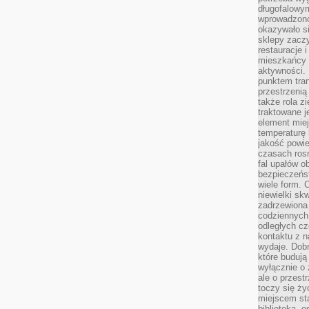
długofalowy
wprowadzono 
okazywało si
sklepy zacz
restauracje 
mieszkańcy 
aktywności. 
punktem tran
przestrzenią
także rola zi
traktowane j
element mie
temperaturę 
jakość powie
czasach ros
fal upałów o
bezpieczeńs
wiele form. 
niewielki sk
zadrzewiona 
codziennych 
odległych cz
kontaktu z n
wydaje. Dobr
które budują
wyłącznie o 
ale o przest
toczy się ży
miejscem sta
biblioteką, 