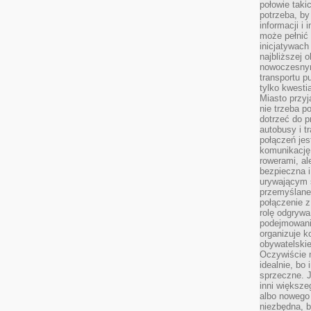
połowie taki
potrzeba, by
informacji i 
może pełnić
inicjatywac
najbliższej 
nowoczesnym
transportu p
tylko kwesti
Miasto przy
nie trzeba 
dotrzeć do p
autobusy i t
połączeń jest
komunikację 
rowerami, ale
bezpieczna 
urywającym s
przemyślane 
połączenie z
rolę odgryw
podejmowaniu
organizuje k
obywatelskie
Oczywiście 
idealnie, bo
sprzeczne. J
inni większe
albo nowego
niezbędna, 