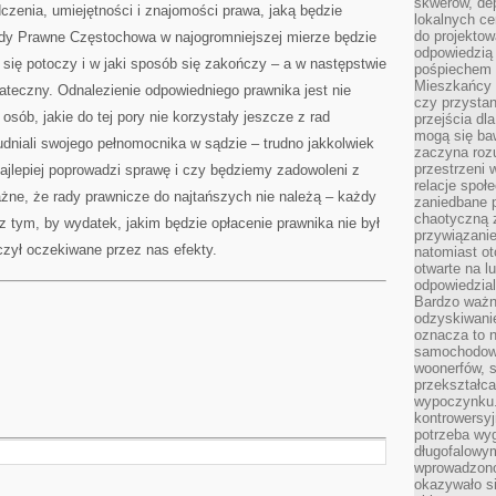
skwerów, de
dczenia, umiejętności i znajomości prawa, jaką będzie
lokalnych ce
do projektow
ady Prawne Częstochowa w najogromniejszej mierze będzie
odpowiedzią
m się potoczy i w jaki sposób się zakończy – a w następstwie
pośpiechem i
Mieszkańcy c
tateczny. Odnalezienie odpowiedniego prawnika jest nie
czy przystan
osób, jakie do tej pory nie korzystały jeszcze z rad
przejścia dl
mogą się ba
udniali swojego pełnomocnika w sądzie – trudno jakkolwiek
zaczyna rozu
przestrzeni 
najlepiej poprowadzi sprawę i czy będziemy zadowoleni z
relacje społ
ważne, że rady prawnicze do najtańszych nie należą – każdy
zaniedbane 
chaotyczną 
 tym, by wydatek, jakim będzie opłacenie prawnika nie był
przywiązanie
czył oczekiwane przez nas efekty.
natomiast ot
otwarte na l
odpowiedzial
Bardzo ważn
odzyskiwanie
oznacza to n
samochodowe
woonerfów, s
przekształca
wypoczynku.
kontrowersyj
potrzeba wyg
długofalowy
wprowadzono 
okazywało si