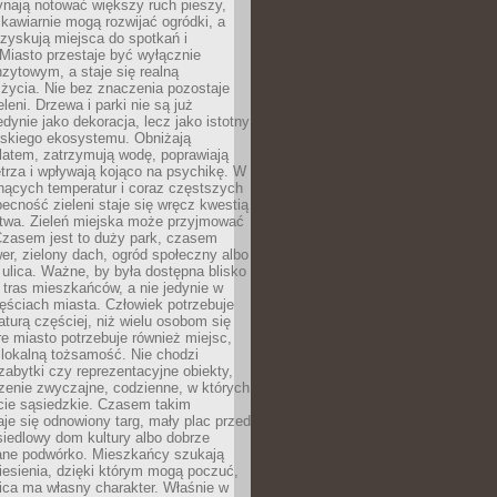
ynają notować większy ruch pieszy,
i kawiarnie mogą rozwijać ogródki, a
zyskują miejsca do spotkań i
Miasto przestaje być wyłącznie
zytowym, a staje się realną
 życia. Nie bez znaczenia pozostaje
eleni. Drzewa i parki nie są już
edynie jako dekoracja, lecz jako istotny
jskiego ekosystemu. Obniżają
latem, zatrzymują wodę, poprawiają
trza i wpływają kojąco na psychikę. W
nących temperatur i coraz częstszych
becność zieleni staje się wręcz kwestią
twa. Zieleń miejska może przyjmować
Czasem jest to duży park, czasem
wer, zielony dach, ogród społeczny albo
ulica. Ważne, by była dostępna blisko
tras mieszkańców, a nie jedynie w
ęściach miasta. Człowiek potrzebuje
aturą częściej, niż wielu osobom się
e miasto potrzebuje również miejsc,
 lokalną tożsamość. Nie chodzi
zabytki czy reprezentacyjne obiekty,
rzenie zwyczajne, codzienne, w których
cie sąsiedzkie. Czasem takim
je się odnowiony targ, mały plac przed
osiedlowy dom kultury albo dobrze
ane podwórko. Mieszkańcy szukają
esienia, dzięki którym mogą poczuć,
nica ma własny charakter. Właśnie w