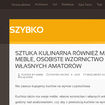
Archiwum
Gol
Redakcja
Tagi
Strona główna
Spis Treści
SZYBKO
SZTUKA KULINARNA RÓWNIEŻ M
MEBLE, OSOBISTE WZORNICTWO
WŁASNYCH AMATORÓW
POSTED BY ADMIN
POSTED ON PAŹ - 9 - 2025
MOŻLIWOŚĆ K
WYŁĄCZONA
Nie zawsze kupujemy kuchnie na wymiar częstochowa
Kuchnia także ma swoje meble, własne wzornictwo i własnych ent
godziny nad analizowaniem, czy aby z pewnością kuchnie na wym