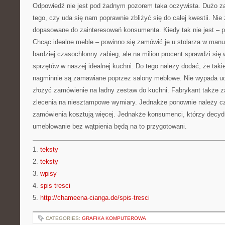
Odpowiedź nie jest pod żadnym pozorem taka oczywista. Dużo z
tego, czy uda się nam poprawnie zbliżyć się do całej kwestii. Ni
dopasowane do zainteresowań konsumenta. Kiedy tak nie jest – po
Chcąc idealne meble – powinno się zamówić je u stolarza w manuf
bardziej czasochłonny zabieg, ale na milion procent sprawdzi się
sprzętów w naszej idealnej kuchni. Do tego należy dodać, że taki
nagminnie są zamawiane poprzez salony meblowe. Nie wypada ud
złożyć zamówienie na ładny zestaw do kuchni. Fabrykant także za
zlecenia na niesztampowe wymiary. Jednakże ponownie należy c
zamówienia kosztują więcej. Jednakże konsumenci, którzy decydu
umeblowanie bez wątpienia będą na to przygotowani.
1.
teksty
2.
teksty
3.
wpisy
4.
spis tresci
5.
http://chameena-cianga.de/spis-tresci
CATEGORIES:
GRAFIKA KOMPUTEROWA