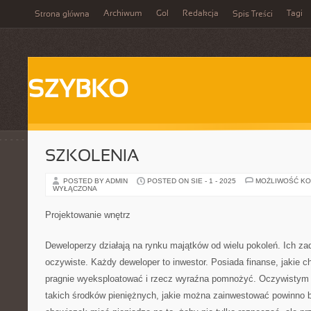
Archiwum
Gol
Redakcja
Tagi
Strona główna
Spis Treści
SZYBKO
SZKOLENIA
POSTED BY ADMIN
POSTED ON SIE - 1 - 2025
MOŻLIWOŚĆ K
WYŁĄCZONA
Projektowanie wnętrz
Deweloperzy działają na rynku majątków od wielu pokoleń. Ich za
oczywiste. Każdy deweloper to inwestor. Posiada finanse, jakie 
pragnie wyeksploatować i rzecz wyraźna pomnożyć. Oczywistym j
takich środków pieniężnych, jakie można zainwestować powinno 