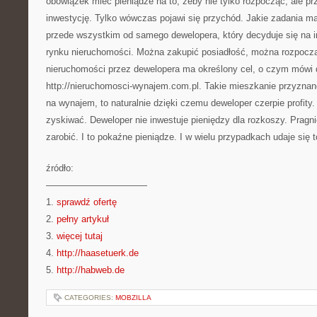
obowiązek mieć pieniądze na to, żeby nie tylko rozpocząć, ale 
inwestycję. Tylko wówczas pojawi się przychód. Jakie zadania m
przede wszystkim od samego dewelopera, który decyduje się na 
rynku nieruchomości. Można zakupić posiadłość, można rozpocz
nieruchomości przez dewelopera ma określony cel, o czym mówi
http://nieruchomosci-wynajem.com.pl. Takie mieszkanie przyznan
na wynajem, to naturalnie dzięki czemu deweloper czerpie profity.
zyskiwać. Deweloper nie inwestuje pieniędzy dla rozkoszy. Pragnie
zarobić. I to pokaźne pieniądze. I w wielu przypadkach udaje się t
źródło:
———————————
1.
sprawdź ofertę
2.
pełny artykuł
3.
więcej tutaj
4.
http://haasetuerk.de
5.
http://habweb.de
CATEGORIES:
MOBZILLA