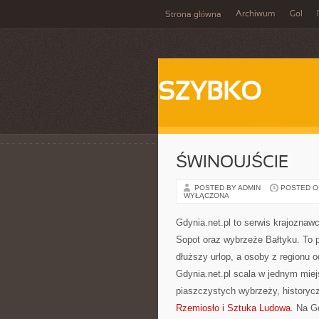
Archiwum
Gol
Strona główna
SZYBKO
ŚWINOUJŚCIE
POSTED BY ADMIN
POSTED ON 
WYŁĄCZONA
Gdynia.net.pl to serwis krajozna
Sopot oraz wybrzeże Bałtyku. To 
dłuższy urlop, a osoby z regionu 
Gdynia.net.pl scala w jednym mie
piaszczystych wybrzeży, historyc
Rzemiosło i Sztuka Ludowa
. Na Gd