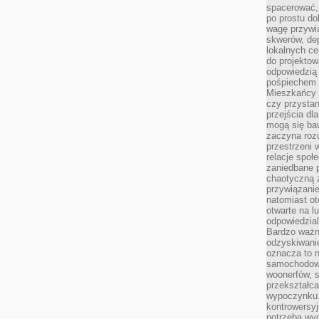
spacerować,
po prostu do
wagę przywią
skwerów, de
lokalnych ce
do projektow
odpowiedzią
pośpiechem i
Mieszkańcy c
czy przystan
przejścia dl
mogą się ba
zaczyna rozu
przestrzeni 
relacje społ
zaniedbane 
chaotyczną 
przywiązanie
natomiast ot
otwarte na l
odpowiedzial
Bardzo ważn
odzyskiwanie
oznacza to n
samochodowe
woonerfów, s
przekształca
wypoczynku.
kontrowersyj
potrzeba wyg