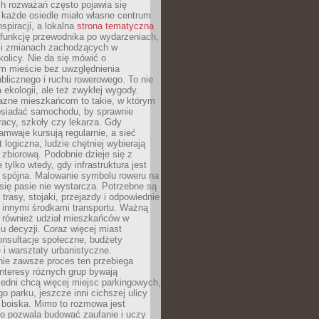
ch rozważań często pojawia się
 każde osiedle miało własne centrum
inspiracji, a lokalna
strona tematyczna
 funkcję przewodnika po wydarzeniach,
h i zmianach zachodzących w
okolicy. Nie da się mówić o
 mieście bez uwzględnienia
ublicznego i ruchu rowerowego. To nie
a ekologii, ale też zwykłej wygody.
jazne mieszkańcom to takie, w którym
posiadać samochodu, by sprawnie
racy, szkoły czy lekarza. Gdy
ramwaje kursują regularnie, a sieć
 logiczna, ludzie chętniej wybierają
zbiorową. Podobnie dzieje się z
 tylko wtedy, gdy infrastruktura jest
i spójna. Malowanie symbolu roweru na
ię pasie nie wystarcza. Potrzebne są
trasy, stojaki, przejazdy i odpowiednie
 innymi środkami transportu. Ważną
a również udział mieszkańców w
 decyzji. Coraz więcej miast
onsultacje społeczne, budżety
 i warsztaty urbanistyczne.
nie zawsze proces ten przebiega
 interesy różnych grup bywają
edni chcą więcej miejsc parkingowych,
go parku, jeszcze inni cichszej ulicy
 boiska. Mimo to rozmowa jest
bo pozwala budować zaufanie i uczy