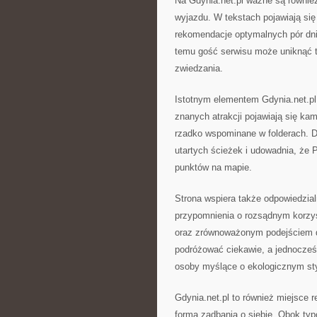
Na Gdynia.net.pl ważne są równie
wyjazdu. W tekstach pojawiają się
rekomendacje optymalnych pór dnia
temu gość serwisu może uniknąć t
zwiedzania.
Istotnym elementem Gdynia.net.pl
znanych atrakcji pojawiają się kam
rzadko wspominane w folderach. D
utartych ścieżek i udowadnia, że P
punktów na mapie.
Strona wspiera także odpowiedzial
przypomnienia o rozsądnym korzys
oraz zrównoważonym podejściem d
podróżować ciekawie, a jednocześn
osoby myślące o ekologicznym sty
Gdynia.net.pl to również miejsce 
forma zadbania o siebie. Obok typ