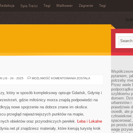
Redakcja
Tagi
Walkower
Zagranie
Tagi
Spis Treści
SUB
Współczesne 
pytaniem, ja
ŚWINOUJŚCIE
LIS - 24 - 2025
MOŻLIWOŚĆ KOMENTOWANIA
ZOSTAŁA
potrzeby mie
Przez wiele 
podporządko
wczy, który w sposób kompleksowy opisuje Gdańsk, Gdynię i
szybkiemu p
domem. Dziś
przestrzeń, gdzie miłośnicy morza znajdą podpowiedzi na
urbanistów 
odkryją nowe spojrzenie na dobrze znane im okolice.
prawdziwie d
osiedli, ale
jscu przegląd najważniejszych punktów na mapie,
człowiekowi
spacerować,
znych obiektów oraz przyrodniczych perełek.
Łeba i Lokalne
po prostu do
ynia.net.pl znajdziesz materiały, które kierują turystę krok
wagę przywią