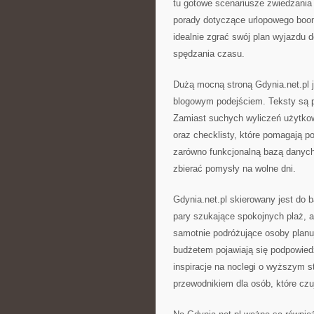
tu gotowe scenariusze zwiedzania 
porady dotyczące urlopowego boom
idealnie zgrać swój plan wyjazdu 
spędzania czasu.
Dużą mocną stroną Gdynia.net.pl 
blogowym podejściem. Teksty są p
Zamiast suchych wyliczeń użytkow
oraz checklisty, które pomagają po
zarówno funkcjonalną bazą danych,
zbierać pomysły na wolne dni.
Gdynia.net.pl skierowany jest do b
pary szukające spokojnych plaż, a
samotnie podróżujące osoby plan
budżetem pojawiają się podpowied
inspiracje na noclegi o wyższym s
przewodnikiem dla osób, które cz