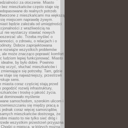
dzialności za otoczenie. Miasto
e bez mieszkańców często staje się
iedopasowane do realnych potrzeb.
łtworzone z mieszkańcami ma większą
 się miejscem naprawdę żywym.
iast będzie zależała od umiejętności
kcjonalności z wrażliwością na
Już nie wystarczy stawiać nowych
oszerzać ulic. Trzeba myśleć o
enności, o zdrowiu, o relacjach i o
pólnoty. Dobrze zaprojektowana
nie rozwiąże wszystkich problemów
, ale może znacząco poprawić komfort
c ludziom lepiej funkcjonować. Miasto
 idealne, by było dobre. Powinno
 się uczyć, słuchać mieszkańców i
zmieniające się potrzeby. Tam, gdzie
w staje się najważniejszy, przestrzeń
yskuje sens.
miasta coraz częściej stają przed
k pogodzić rozwój infrastruktury,
szkańców i troskę o jakość życia.
lat dominowało myślenie
wane samochodom, szerokim ulicom i
rzemieszczaniu się między pracą a
 jednak coraz więcej samorządów,
i samych mieszkańców dostrzega, że
obre miasto to nie tylko sieć dróg i
 przede wszystkim przestrzeń przyjazna
. Chodzi o miejsca, w których można