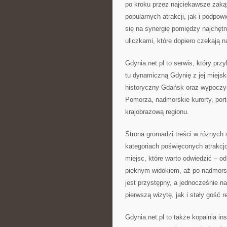
po kroku przez najciekawsze zakąt
popularnych atrakcji, jak i podpowi
się na synergię pomiędzy najchęt
uliczkami, które dopiero czekają n
Gdynia.net.pl to serwis, który pr
tu dynamiczną Gdynię z jej miejsk
historyczny Gdańsk oraz wypoczy
Pomorza, nadmorskie kurorty, port
krajobrazową regionu.
Strona gromadzi treści w różnych 
kategoriach poświęconych atrakcj
miejsc, które warto odwiedzić – o
pięknym widokiem, aż po nadmorsk
jest przystępny, a jednocześnie n
pierwszą wizytę, jak i stały gość r
Gdynia.net.pl to także kopalnia in