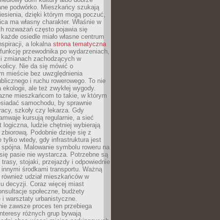
ane podwórko. Mieszkańcy szukają
esienia, dzięki którym mogą poczuć,
nica ma własny charakter. Właśnie w
ch rozważań często pojawia się
 każde osiedle miało własne centrum
inspiracji, a lokalna
strona tematyczna
 funkcję przewodnika po wydarzeniach,
h i zmianach zachodzących w
okolicy. Nie da się mówić o
 mieście bez uwzględnienia
ublicznego i ruchu rowerowego. To nie
a ekologii, ale też zwykłej wygody.
jazne mieszkańcom to takie, w którym
posiadać samochodu, by sprawnie
racy, szkoły czy lekarza. Gdy
ramwaje kursują regularnie, a sieć
 logiczna, ludzie chętniej wybierają
zbiorową. Podobnie dzieje się z
 tylko wtedy, gdy infrastruktura jest
i spójna. Malowanie symbolu roweru na
ię pasie nie wystarcza. Potrzebne są
trasy, stojaki, przejazdy i odpowiednie
 innymi środkami transportu. Ważną
a również udział mieszkańców w
 decyzji. Coraz więcej miast
onsultacje społeczne, budżety
 i warsztaty urbanistyczne.
nie zawsze proces ten przebiega
 interesy różnych grup bywają