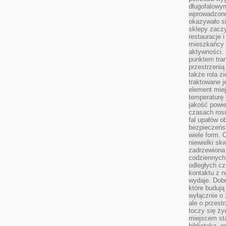
długofalowy
wprowadzono 
okazywało si
sklepy zacz
restauracje 
mieszkańcy 
aktywności. 
punktem tran
przestrzenią
także rola zi
traktowane j
element mie
temperaturę 
jakość powie
czasach ros
fal upałów o
bezpieczeńs
wiele form. 
niewielki sk
zadrzewiona 
codziennych 
odległych cz
kontaktu z n
wydaje. Dobr
które budują
wyłącznie o 
ale o przest
toczy się ży
miejscem sta
biblioteką, 