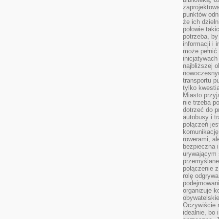
zaprojektow
punktów odni
że ich dziel
połowie taki
potrzeba, by
informacji i 
może pełnić
inicjatywac
najbliższej 
nowoczesnym
transportu p
tylko kwesti
Miasto przy
nie trzeba 
dotrzeć do p
autobusy i t
połączeń jest
komunikację 
rowerami, ale
bezpieczna 
urywającym s
przemyślane 
połączenie z
rolę odgryw
podejmowaniu
organizuje k
obywatelskie
Oczywiście 
idealnie, bo