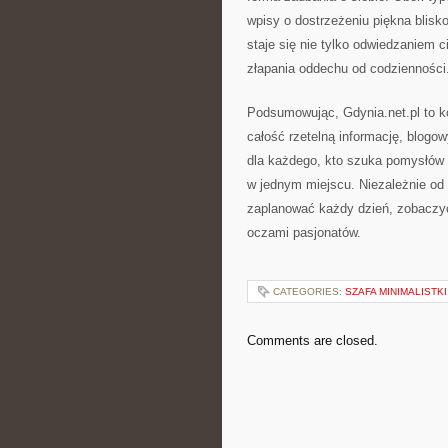
wpisy o dostrzeżeniu piękna blis
staje się nie tylko odwiedzaniem c
złapania oddechu od codzienności
Podsumowując, Gdynia.net.pl to k
całość rzetelną informację, blogo
dla każdego, kto szuka pomysłów 
w jednym miejscu. Niezależnie od 
zaplanować każdy dzień, zobaczyć
oczami pasjonatów.
CATEGORIES:
SZAFA MINIMALISTKI
Comments are closed.