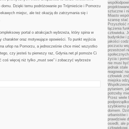
współodpowie
ko domu. Dzięki temu podróżowanie po Trójmieście i Pomorzu
projektowan
sztuczne i n
iekawych miejsc, ale też okazją do zatrzymania się i
Miasto wspó
.
szansę stać
Przyszłość m
łączenia fun
ompleksowy portal o atrakcjach wybrzeża, który spina w
człowieka. 
budynków i p
wy charakter oraz motywujące opowieści. To punkt wyjścia
jakości codzi
poczuciu ws
na urlop na Pomorzu, a jednocześnie chce mieć wszystko
przestrzeń 
tego, czy jesteś tu pierwszy raz, Gdynia.net.pl pomoże Ci
społecznych
życia i pomó
 coś więcej niż tylko „must see” i zobaczyć wybrzeże
nie musi być
jednak stale
reagować na 
człowiek znó
miejska odz
Współczesne 
pytaniem, ja
potrzeby mie
Przez wiele 
podporządko
szybkiemu p
domem. Dziś
urbanistów 
prawdziwie d
osiedli, ale
człowiekowi