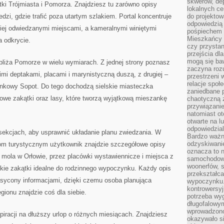
skwerów, de
ki Trójmiasta i Pomorza. Znajdziesz tu zarówno opisy
lokalnych ce
edzi, gdzie trafić poza utartym szlakiem. Portal koncentruje
do projektow
odpowiedzią
niej odwiedzanymi miejscami, a kameralnymi winiętymi
pośpiechem i
Mieszkańcy c
a odkrycie.
czy przystan
przejścia dl
mogą się ba
zybliża Pomorze w wielu wymiarach. Z jednej strony poznasz
zaczyna rozu
imi deptakami, placami i marynistyczną duszą, z drugiej –
przestrzeni 
relacje społ
nkowy Sopot. Do tego dochodzą sielskie miasteczka
zaniedbane 
owe zakątki oraz lasy, które tworzą wyjątkową mieszankę
chaotyczną 
przywiązanie
natomiast ot
otwarte na l
odpowiedzial
sekcjach, aby usprawnić układanie planu zwiedzania. W
Bardzo ważn
odzyskiwanie
om turystycznym użytkownik znajdzie szczegółowe opisy
oznacza to n
d mola w Orłowie, przez placówki wystawiennicze i miejsca z
samochodowe
woonerfów, s
ie zakątki idealne do rodzinnego wypoczynku. Każdy opis
przekształca
asycony informacjami, dzięki czemu osoba planująca
wypoczynku.
kontrowersyj
egionu znajdzie coś dla siebie.
potrzeba wyg
długofalowy
wprowadzono 
spiracji na dłuższy urlop o różnych miesiącach. Znajdziesz
okazywało si