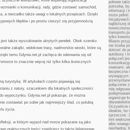
ż użyteczne wskazówki, które wspierają organizację
połowie taki
potrzeba, by
 wzmianki o komunikacji, rady, gdzie zostawić samochód,
informacji i 
, a nierzadko także uwagi o lokalnych przepisach. Dzięki
może pełnić
inicjatywac
ypowych błędów i po prostu cieszyć się przyjemnością
najbliższej 
nowoczesnym
transportu p
tylko kwesti
 jest także wyszukiwanie ukrytych perełek. Obok szeroko
Miasto przy
nie trzeba 
eralne zakątki, widokowe trasy, nadmorskie wioski, które są
dotrzeć do p
autobusy i t
zięki temu Gdynia.net.pl zachęca do oderwania się od
połączeń jest
omorze to znacznie więcej niż tylko kilka ikonicznych
komunikację 
rowerami, ale
bezpieczna 
urywającym s
przemyślane 
ną turystykę. W artykułach często pojawiają się
połączenie z
taniu z natury, szacunkiem dla lokalnych społeczności
rolę odgryw
podejmowaniu
o wypoczynku. Gdynia.net.pl pokazuje, że można
organizuje k
obywatelskie
ie zostawiać po sobie jak najmniejszy ślad, co polubią
Oczywiście 
lu życia.
idealnie, bo
sprzeczne. J
inni większe
refleksji, w którym wyjazd nad morze pokazane są jako
albo nowego
niezbędna, 
owo praktycznych treści znajdziesz tu także felietonowe