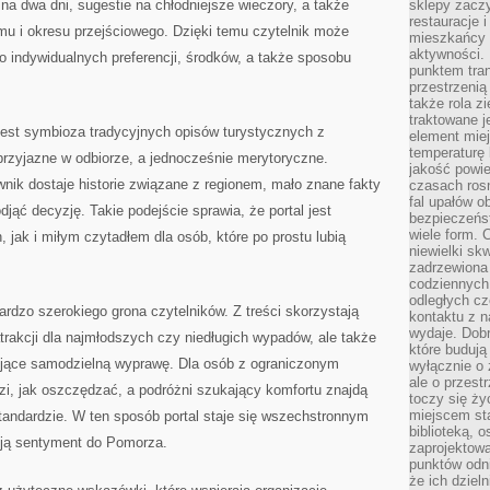
na dwa dni, sugestie na chłodniejsze wieczory, a także
sklepy zacz
restauracje 
u i okresu przejściowego. Dzięki temu czytelnik może
mieszkańcy 
aktywności. 
do indywidualnych preferencji, środków, a także sposobu
punktem tran
przestrzenią
także rola zi
traktowane j
jest symbioza tradycyjnych opisów turystycznych z
element mie
temperaturę 
rzyjazne w odbiorze, a jednocześnie merytoryczne.
jakość powie
nik dostaje historie związane z regionem, mało znane fakty
czasach ros
fal upałów o
djąć decyzję. Takie podejście sprawia, że portal jest
bezpieczeńs
wiele form. 
 jak i miłym czytadłem dla osób, które po prostu lubią
niewielki sk
zadrzewiona 
codziennych 
odległych cz
ardzo szerokiego grona czytelników. Z treści skorzystają
kontaktu z n
wydaje. Dobr
trakcji dla najmłodszych czy niedługich wypadów, ale także
które budują
ujące samodzielną wyprawę. Dla osób z ograniczonym
wyłącznie o 
ale o przest
zi, jak oszczędzać, a podróżni szukający komfortu znajdą
toczy się ży
miejscem sta
tandardzie. W ten sposób portal staje się wszechstronnym
biblioteką, 
ują sentyment do Pomorza.
zaprojektow
punktów odni
że ich dziel