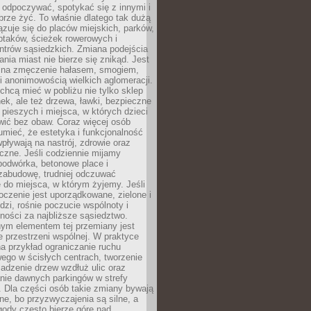
 odpoczywać, spotykać się z innymi i
brze żyć. To właśnie dlatego tak dużą
zuje się do placów miejskich, parków,
ptaków, ścieżek rowerowych i
ntrów sąsiedzkich. Zmiana podejścia
ania miast nie bierze się znikąd. Jest
 na zmęczenie hałasem, smogiem,
 anonimowością wielkich aglomeracji.
hcą mieć w pobliżu nie tylko sklep
ek, ale też drzewa, ławki, bezpieczne
a pieszych i miejsca, w których dzieci
wić bez obaw. Coraz więcej osób
mieć, że estetyka i funkcjonalność
wpływają na nastrój, zdrowie oraz
eczne. Jeśli codziennie mijamy
podwórka, betonowe place i
zabudowę, trudniej odczuwać
 do miejsca, w którym żyjemy. Jeśli
oczenie jest uporządkowane, zielone i
udzi, rośnie poczucie wspólnoty i
ności za najbliższe sąsiedztwo.
ym elementem tej przemiany jest
 przestrzeni wspólnej. W praktyce
a przykład ograniczanie ruchu
go w ścisłych centrach, tworzenie
adzenie drzew wzdłuż ulic oraz
nie dawnych parkingów w strefy
 Dla części osób takie zmiany bywają
ne, bo przyzwyczajenia są silne, a
ody często bierze górę nad