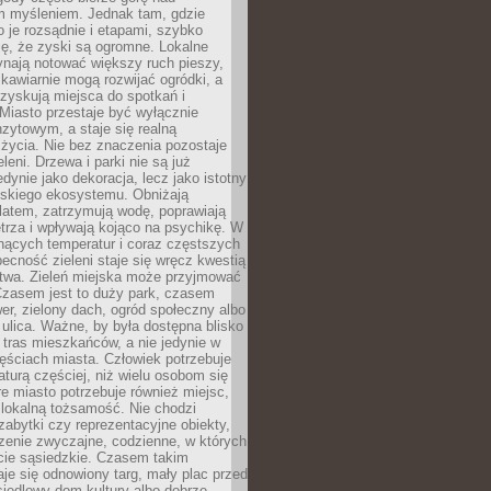
m myśleniem. Jednak tam, gdzie
je rozsądnie i etapami, szybko
ę, że zyski są ogromne. Lokalne
ynają notować większy ruch pieszy,
i kawiarnie mogą rozwijać ogródki, a
zyskują miejsca do spotkań i
Miasto przestaje być wyłącznie
zytowym, a staje się realną
 życia. Nie bez znaczenia pozostaje
eleni. Drzewa i parki nie są już
edynie jako dekoracja, lecz jako istotny
jskiego ekosystemu. Obniżają
latem, zatrzymują wodę, poprawiają
trza i wpływają kojąco na psychikę. W
nących temperatur i coraz częstszych
becność zieleni staje się wręcz kwestią
twa. Zieleń miejska może przyjmować
Czasem jest to duży park, czasem
wer, zielony dach, ogród społeczny albo
ulica. Ważne, by była dostępna blisko
tras mieszkańców, a nie jedynie w
ęściach miasta. Człowiek potrzebuje
aturą częściej, niż wielu osobom się
e miasto potrzebuje również miejsc,
 lokalną tożsamość. Nie chodzi
zabytki czy reprezentacyjne obiekty,
rzenie zwyczajne, codzienne, w których
cie sąsiedzkie. Czasem takim
je się odnowiony targ, mały plac przed
osiedlowy dom kultury albo dobrze