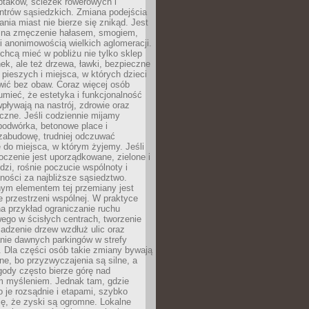
ptaków, ścieżek rowerowych i
ntrów sąsiedzkich. Zmiana podejścia
ania miast nie bierze się znikąd. Jest
 na zmęczenie hałasem, smogiem,
 anonimowością wielkich aglomeracji.
hcą mieć w pobliżu nie tylko sklep
ek, ale też drzewa, ławki, bezpieczne
a pieszych i miejsca, w których dzieci
wić bez obaw. Coraz więcej osób
mieć, że estetyka i funkcjonalność
wpływają na nastrój, zdrowie oraz
eczne. Jeśli codziennie mijamy
podwórka, betonowe place i
zabudowę, trudniej odczuwać
 do miejsca, w którym żyjemy. Jeśli
oczenie jest uporządkowane, zielone i
udzi, rośnie poczucie wspólnoty i
ności za najbliższe sąsiedztwo.
ym elementem tej przemiany jest
 przestrzeni wspólnej. W praktyce
a przykład ograniczanie ruchu
go w ścisłych centrach, tworzenie
adzenie drzew wzdłuż ulic oraz
nie dawnych parkingów w strefy
 Dla części osób takie zmiany bywają
ne, bo przyzwyczajenia są silne, a
ody często bierze górę nad
m myśleniem. Jednak tam, gdzie
je rozsądnie i etapami, szybko
ę, że zyski są ogromne. Lokalne