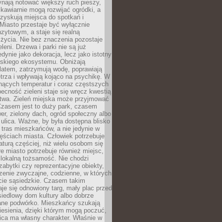
ynają notować większy ruch pieszy,
i kawiarnie mogą rozwijać ogródki, a
zyskują miejsca do spotkań i
Miasto przestaje być wyłącznie
zytowym, a staje się realną
 życia. Nie bez znaczenia pozostaje
eleni. Drzewa i parki nie są już
edynie jako dekoracja, lecz jako istotny
jskiego ekosystemu. Obniżają
latem, zatrzymują wodę, poprawiają
trza i wpływają kojąco na psychikę. W
nących temperatur i coraz częstszych
becność zieleni staje się wręcz kwestią
twa. Zieleń miejska może przyjmować
Czasem jest to duży park, czasem
wer, zielony dach, ogród społeczny albo
ulica. Ważne, by była dostępna blisko
tras mieszkańców, a nie jedynie w
ęściach miasta. Człowiek potrzebuje
aturą częściej, niż wielu osobom się
e miasto potrzebuje również miejsc,
 lokalną tożsamość. Nie chodzi
zabytki czy reprezentacyjne obiekty,
rzenie zwyczajne, codzienne, w których
cie sąsiedzkie. Czasem takim
je się odnowiony targ, mały plac przed
osiedlowy dom kultury albo dobrze
ane podwórko. Mieszkańcy szukają
esienia, dzięki którym mogą poczuć,
nica ma własny charakter. Właśnie w