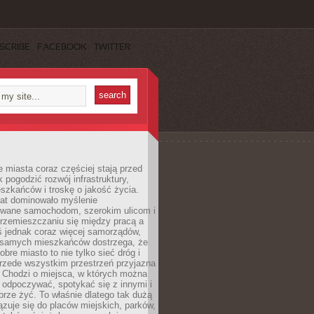
SCRIBE
FACEBOOK
TWITTER
miasta coraz częściej stają przed
k pogodzić rozwój infrastruktury,
szkańców i troskę o jakość życia.
lat dominowało myślenie
wane samochodom, szerokim ulicom i
rzemieszczaniu się między pracą a
 jednak coraz więcej samorządów,
i samych mieszkańców dostrzega, że
obre miasto to nie tylko sieć dróg i
 przede wszystkim przestrzeń przyjazna
. Chodzi o miejsca, w których można
 odpoczywać, spotykać się z innymi i
brze żyć. To właśnie dlatego tak dużą
zuje się do placów miejskich, parków,