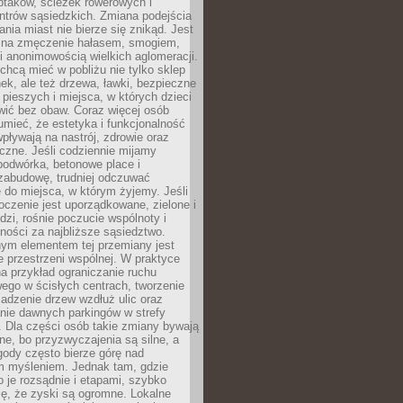
ptaków, ścieżek rowerowych i
ntrów sąsiedzkich. Zmiana podejścia
ania miast nie bierze się znikąd. Jest
 na zmęczenie hałasem, smogiem,
 anonimowością wielkich aglomeracji.
hcą mieć w pobliżu nie tylko sklep
ek, ale też drzewa, ławki, bezpieczne
a pieszych i miejsca, w których dzieci
wić bez obaw. Coraz więcej osób
mieć, że estetyka i funkcjonalność
wpływają na nastrój, zdrowie oraz
eczne. Jeśli codziennie mijamy
podwórka, betonowe place i
zabudowę, trudniej odczuwać
 do miejsca, w którym żyjemy. Jeśli
oczenie jest uporządkowane, zielone i
udzi, rośnie poczucie wspólnoty i
ności za najbliższe sąsiedztwo.
ym elementem tej przemiany jest
 przestrzeni wspólnej. W praktyce
a przykład ograniczanie ruchu
go w ścisłych centrach, tworzenie
adzenie drzew wzdłuż ulic oraz
nie dawnych parkingów w strefy
 Dla części osób takie zmiany bywają
ne, bo przyzwyczajenia są silne, a
ody często bierze górę nad
m myśleniem. Jednak tam, gdzie
je rozsądnie i etapami, szybko
ę, że zyski są ogromne. Lokalne