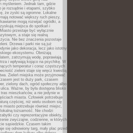
m myśleniem. Jednak tam, gdzie
je rozsądnie i etapami, szybko
ę, że zyski są ogromne. Lokalne
ynają notować większy ruch pieszy,
i kawiarnie mogą rozwijać ogródki, a
zyskują miejsca do spotkań i
Miasto przestaje być wyłącznie
zytowym, a staje się realną
 życia. Nie bez znaczenia pozostaje
eleni. Drzewa i parki nie są już
edynie jako dekoracja, lecz jako istotny
jskiego ekosystemu. Obniżają
latem, zatrzymują wodę, poprawiają
trza i wpływają kojąco na psychikę. W
nących temperatur i coraz częstszych
becność zieleni staje się wręcz kwestią
twa. Zieleń miejska może przyjmować
Czasem jest to duży park, czasem
wer, zielony dach, ogród społeczny albo
ulica. Ważne, by była dostępna blisko
tras mieszkańców, a nie jedynie w
ęściach miasta. Człowiek potrzebuje
aturą częściej, niż wielu osobom się
e miasto potrzebuje również miejsc,
 lokalną tożsamość. Nie chodzi
zabytki czy reprezentacyjne obiekty,
rzenie zwyczajne, codzienne, w których
cie sąsiedzkie. Czasem takim
je się odnowiony targ, mały plac przed
osiedlowy dom kultury albo dobrze