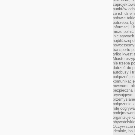
zaprojektow
punktów odni
że ich dziel
połowie taki
potrzeba, by
informacji i 
może pełnić
inicjatywac
najbliższej 
nowoczesnym
transportu p
tylko kwesti
Miasto przy
nie trzeba 
dotrzeć do p
autobusy i t
połączeń jest
komunikację 
rowerami, ale
bezpieczna 
urywającym s
przemyślane 
połączenie z
rolę odgryw
podejmowaniu
organizuje k
obywatelskie
Oczywiście 
idealnie, bo