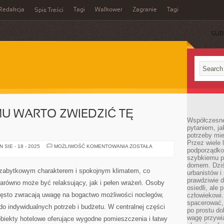
Redakcja
Tagi
Walkower
Zagranie
Tagi
Spis Treści
SUB
MU WARTO ZWIEDZIĆ TĘ
Współczesne 
pytaniem, ja
potrzeby mie
Przez wiele 
ŚWIDNICA
SIE - 18 - 2025
MOŻLIWOŚĆ KOMENTOWANIA
ZOSTAŁA
podporządko
–
CZEMU
szybkiemu p
WARTO
domem. Dziś
ZWIEDZIĆ
 zabytkowym charakterem i spokojnym klimatem, co
urbanistów 
TĘ
MIEJSCOWOŚĆ
prawdziwie d
zarówno może być relaksujący, jak i pełen wrażeń. Osoby
osiedli, ale
zęsto zwracają uwagę na bogactwo możliwości noclegów,
człowiekowi
spacerować,
o indywidualnych potrzeb i budżetu. W centralnej części
po prostu do
wagę przywią
biekty hotelowe oferujące wygodne pomieszczenia i łatwy