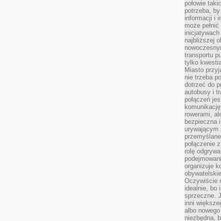
połowie taki
potrzeba, by
informacji i 
może pełnić
inicjatywac
najbliższej 
nowoczesnym
transportu p
tylko kwesti
Miasto przy
nie trzeba 
dotrzeć do p
autobusy i t
połączeń jest
komunikację 
rowerami, ale
bezpieczna 
urywającym s
przemyślane 
połączenie z
rolę odgryw
podejmowaniu
organizuje k
obywatelskie
Oczywiście 
idealnie, bo
sprzeczne. J
inni większe
albo nowego
niezbędna, 