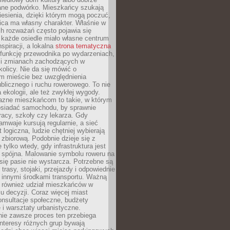
ane podwórko. Mieszkańcy szukają
esienia, dzięki którym mogą poczuć,
nica ma własny charakter. Właśnie w
ch rozważań często pojawia się
 każde osiedle miało własne centrum
inspiracji, a lokalna
strona tematyczna
 funkcję przewodnika po wydarzeniach,
h i zmianach zachodzących w
okolicy. Nie da się mówić o
 mieście bez uwzględnienia
ublicznego i ruchu rowerowego. To nie
a ekologii, ale też zwykłej wygody.
jazne mieszkańcom to takie, w którym
posiadać samochodu, by sprawnie
racy, szkoły czy lekarza. Gdy
ramwaje kursują regularnie, a sieć
 logiczna, ludzie chętniej wybierają
zbiorową. Podobnie dzieje się z
 tylko wtedy, gdy infrastruktura jest
i spójna. Malowanie symbolu roweru na
ię pasie nie wystarcza. Potrzebne są
trasy, stojaki, przejazdy i odpowiednie
 innymi środkami transportu. Ważną
a również udział mieszkańców w
 decyzji. Coraz więcej miast
onsultacje społeczne, budżety
 i warsztaty urbanistyczne.
nie zawsze proces ten przebiega
 interesy różnych grup bywają