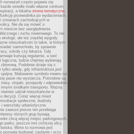
ch rozważań często pojawia się
 każde osiedle miało własne centrum
inspiracji, a lokalna
strona tematyczna
 funkcję przewodnika po wydarzeniach,
h i zmianach zachodzących w
okolicy. Nie da się mówić o
 mieście bez uwzględnienia
ublicznego i ruchu rowerowego. To nie
a ekologii, ale też zwykłej wygody.
jazne mieszkańcom to takie, w którym
posiadać samochodu, by sprawnie
racy, szkoły czy lekarza. Gdy
ramwaje kursują regularnie, a sieć
 logiczna, ludzie chętniej wybierają
zbiorową. Podobnie dzieje się z
 tylko wtedy, gdy infrastruktura jest
i spójna. Malowanie symbolu roweru na
ię pasie nie wystarcza. Potrzebne są
trasy, stojaki, przejazdy i odpowiednie
 innymi środkami transportu. Ważną
a również udział mieszkańców w
 decyzji. Coraz więcej miast
onsultacje społeczne, budżety
 i warsztaty urbanistyczne.
nie zawsze proces ten przebiega
 interesy różnych grup bywają
edni chcą więcej miejsc parkingowych,
go parku, jeszcze inni cichszej ulicy
 boiska. Mimo to rozmowa jest
bo pozwala budować zaufanie i uczy