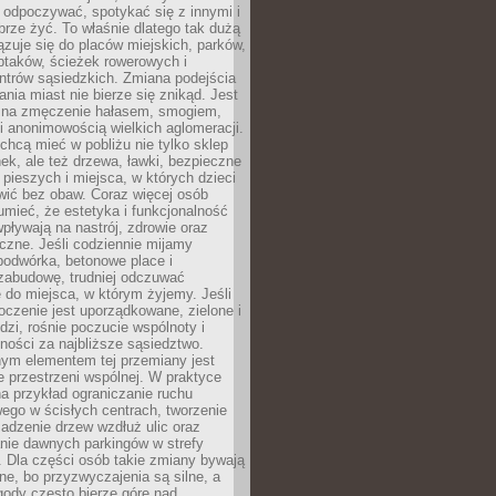
 odpoczywać, spotykać się z innymi i
brze żyć. To właśnie dlatego tak dużą
zuje się do placów miejskich, parków,
ptaków, ścieżek rowerowych i
ntrów sąsiedzkich. Zmiana podejścia
ania miast nie bierze się znikąd. Jest
 na zmęczenie hałasem, smogiem,
 anonimowością wielkich aglomeracji.
hcą mieć w pobliżu nie tylko sklep
ek, ale też drzewa, ławki, bezpieczne
a pieszych i miejsca, w których dzieci
wić bez obaw. Coraz więcej osób
mieć, że estetyka i funkcjonalność
wpływają na nastrój, zdrowie oraz
eczne. Jeśli codziennie mijamy
podwórka, betonowe place i
zabudowę, trudniej odczuwać
 do miejsca, w którym żyjemy. Jeśli
oczenie jest uporządkowane, zielone i
udzi, rośnie poczucie wspólnoty i
ności za najbliższe sąsiedztwo.
ym elementem tej przemiany jest
 przestrzeni wspólnej. W praktyce
a przykład ograniczanie ruchu
go w ścisłych centrach, tworzenie
adzenie drzew wzdłuż ulic oraz
nie dawnych parkingów w strefy
 Dla części osób takie zmiany bywają
ne, bo przyzwyczajenia są silne, a
ody często bierze górę nad