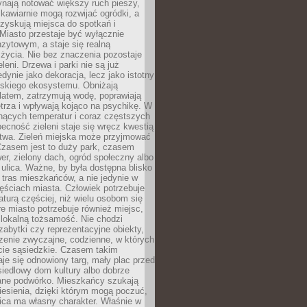
ynają notować większy ruch pieszy,
i kawiarnie mogą rozwijać ogródki, a
zyskują miejsca do spotkań i
Miasto przestaje być wyłącznie
zytowym, a staje się realną
 życia. Nie bez znaczenia pozostaje
eleni. Drzewa i parki nie są już
edynie jako dekoracja, lecz jako istotny
jskiego ekosystemu. Obniżają
latem, zatrzymują wodę, poprawiają
trza i wpływają kojąco na psychikę. W
nących temperatur i coraz częstszych
becność zieleni staje się wręcz kwestią
twa. Zieleń miejska może przyjmować
Czasem jest to duży park, czasem
wer, zielony dach, ogród społeczny albo
ulica. Ważne, by była dostępna blisko
tras mieszkańców, a nie jedynie w
ęściach miasta. Człowiek potrzebuje
aturą częściej, niż wielu osobom się
e miasto potrzebuje również miejsc,
 lokalną tożsamość. Nie chodzi
zabytki czy reprezentacyjne obiekty,
rzenie zwyczajne, codzienne, w których
cie sąsiedzkie. Czasem takim
je się odnowiony targ, mały plac przed
osiedlowy dom kultury albo dobrze
ane podwórko. Mieszkańcy szukają
esienia, dzięki którym mogą poczuć,
nica ma własny charakter. Właśnie w