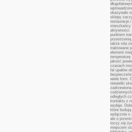
długofalowy
wprowadzono 
okazywało si
sklepy zacz
restauracje 
mieszkańcy 
aktywności. 
punktem tran
przestrzenią
także rola zi
traktowane j
element mie
temperaturę 
jakość powie
czasach ros
fal upałów o
bezpieczeńs
wiele form. 
niewielki sk
zadrzewiona 
codziennych 
odległych cz
kontaktu z n
wydaje. Dobr
które budują
wyłącznie o 
ale o przest
toczy się ży
miejscem sta
biblioteką, 