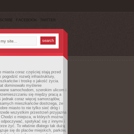
SCRIBE
FACEBOOK
TWITTER
miasta coraz częściej stają przed
k pogodzić rozwój infrastruktury,
szkańców i troskę o jakość życia.
lat dominowało myślenie
wane samochodom, szerokim ulicom i
rzemieszczaniu się między pracą a
 jednak coraz więcej samorządów,
i samych mieszkańców dostrzega, że
obre miasto to nie tylko sieć dróg i
 przede wszystkim przestrzeń przyjazna
. Chodzi o miejsca, w których można
 odpoczywać, spotykać się z innymi i
brze żyć. To właśnie dlatego tak dużą
zuje się do placów miejskich, parków,