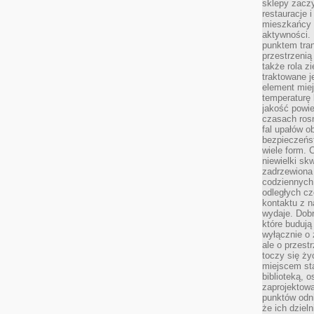
sklepy zacz
restauracje 
mieszkańcy 
aktywności. 
punktem tran
przestrzenią
także rola zi
traktowane j
element mie
temperaturę 
jakość powie
czasach ros
fal upałów o
bezpieczeńs
wiele form. 
niewielki sk
zadrzewiona 
codziennych 
odległych cz
kontaktu z n
wydaje. Dobr
które budują
wyłącznie o 
ale o przest
toczy się ży
miejscem sta
biblioteką, 
zaprojektow
punktów odni
że ich dziel