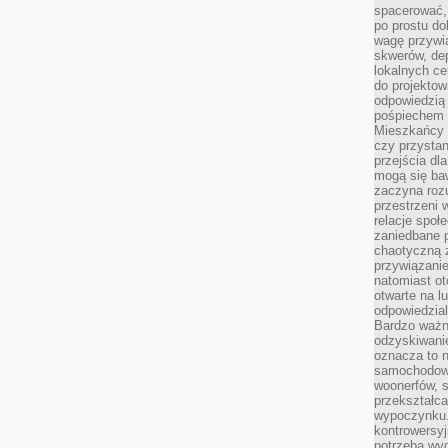
spacerować,
po prostu do
wagę przywią
skwerów, de
lokalnych ce
do projektow
odpowiedzią
pośpiechem i
Mieszkańcy c
czy przystan
przejścia dl
mogą się ba
zaczyna rozu
przestrzeni 
relacje społ
zaniedbane 
chaotyczną 
przywiązanie
natomiast ot
otwarte na l
odpowiedzial
Bardzo ważn
odzyskiwanie
oznacza to n
samochodowe
woonerfów, s
przekształca
wypoczynku.
kontrowersyj
potrzeba wyg