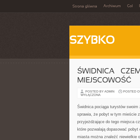
Archiwum
Gol
Strona główna
SZYBKO
ŚWIDNICA – CZE
MIEJSCOWOŚĆ
POSTED BY ADMIN
POSTED ON 
WYŁĄCZONA
Świdnica pociąga turystów swoim
sprawia, że pobyt w tym mieście 
przyjeżdżające do tego miejsca c
które pozwalają dopasować pobyt d
miasta można znaleźć niewielkie o