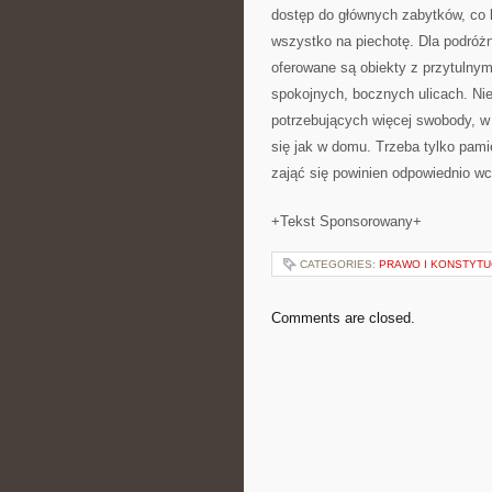
dostęp do głównych zabytków, co 
wszystko na piechotę. Dla podróżn
oferowane są obiekty z przytulny
spokojnych, bocznych ulicach. Ni
potrzebujących więcej swobody, w
się jak w domu. Trzeba tylko pami
zająć się powinien odpowiednio wc
+Tekst Sponsorowany+
CATEGORIES:
PRAWO I KONSTYTU
Comments are closed.