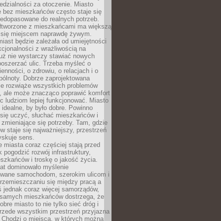
dzialności za otoczenie. Miasto
e bez mieszkańców często staje się
iedopasowane do realnych potrzeb.
łtworzone z mieszkańcami ma większą
 się miejscem naprawdę żywym.
iast będzie zależała od umiejętności
kcjonalności z wrażliwością na
Już nie wystarczy stawiać nowych
oszerzać ulic. Trzeba myśleć o
enności, o zdrowiu, o relacjach i o
pólnoty. Dobrze zaprojektowana
nie rozwiąże wszystkich problemów
, ale może znacząco poprawić komfort
c ludziom lepiej funkcjonować. Miasto
 idealne, by było dobre. Powinno
 się uczyć, słuchać mieszkańców i
zmieniające się potrzeby. Tam, gdzie
w staje się najważniejszy, przestrzeń
yskuje sens.
miasta coraz częściej stają przed
k pogodzić rozwój infrastruktury,
szkańców i troskę o jakość życia.
lat dominowało myślenie
wane samochodom, szerokim ulicom i
rzemieszczaniu się między pracą a
 jednak coraz więcej samorządów,
i samych mieszkańców dostrzega, że
obre miasto to nie tylko sieć dróg i
 przede wszystkim przestrzeń przyjazna
. Chodzi o miejsca, w których można