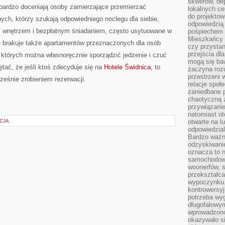
skwerów, de
bardzo doceniają osoby zamierzające przemierzać
lokalnych ce
do projektow
ych, którzy szukają odpowiedniego noclegu dla siebie,
odpowiedzią
m wnętrzem i bezpłatnym śniadaniem, często usytuowane w
pośpiechem i
Mieszkańcy c
e brakuje także apartamentów przeznaczonych dla osób
czy przystan
przejścia dl
 których można własnoręcznie sporządzić jedzenie i czuć
mogą się ba
ętać, że jeśli ktoś zdecyduje się na
Hotele Świdnica
, to
zaczyna rozu
przestrzeni 
ześnie zrobieniem rezerwacji.
relacje społ
zaniedbane 
chaotyczną 
przywiązanie
natomiast ot
CJA
otwarte na l
odpowiedzial
Bardzo ważn
odzyskiwanie
oznacza to n
samochodowe
woonerfów, s
przekształca
wypoczynku.
kontrowersyj
potrzeba wyg
długofalowy
wprowadzono 
okazywało si