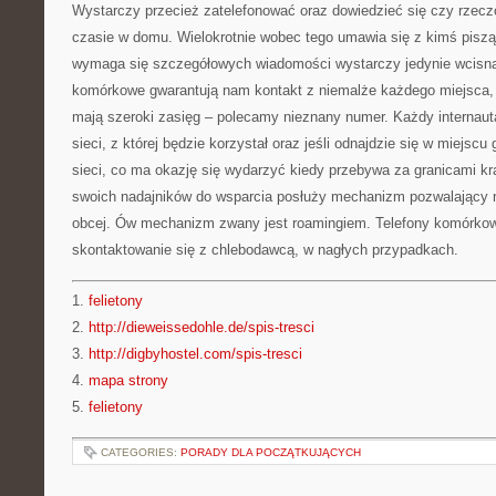
Wystarczy przecież zatelefonować oraz dowiedzieć się czy rzecz
czasie w domu. Wielokrotnie wobec tego umawia się z kimś pisząc
wymaga się szczegółowych wiadomości wystarczy jedynie wcisną
komórkowe gwarantują nam kontakt z niemalże każdego miejsca,
mają szeroki zasięg – polecamy nieznany numer. Każdy internaut
sieci, z której będzie korzystał oraz jeśli odnajdzie się w miejscu
sieci, co ma okazję się wydarzyć kiedy przebywa za granicami kra
swoich nadajników do wsparcia posłuży mechanizm pozwalający n
obcej. Ów mechanizm zwany jest roamingiem. Telefony komórko
skontaktowanie się z chlebodawcą, w nagłych przypadkach.
1.
felietony
2.
http://dieweissedohle.de/spis-tresci
3.
http://digbyhostel.com/spis-tresci
4.
mapa strony
5.
felietony
CATEGORIES:
PORADY DLA POCZĄTKUJĄCYCH