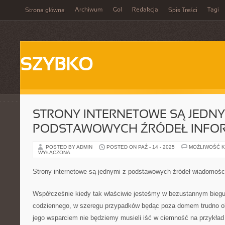
Archiwum
Gol
Redakcja
Tagi
Strona główna
Spis Treści
SZYBKO
STRONY INTERNETOWE SĄ JEDNY
PODSTAWOWYCH ŹRÓDEŁ INFOR
POSTED BY ADMIN
POSTED ON PAŹ - 14 - 2025
MOŻLIWOŚĆ 
WYŁĄCZONA
Strony internetowe są jednymi z podstawowych źródeł wiadomośc
Współcześnie kiedy tak właściwie jesteśmy w bezustannym biegu
codziennego, w szeregu przypadków będąc poza domem trudno obe
jego wsparciem nie będziemy musieli iść w ciemność na przykład