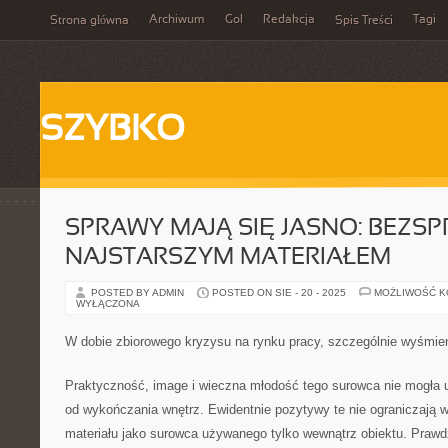
Archiwum
Gol
Redakcja
Tagi
Strona główna
Spis Treści
SZYBKO
SPRAWY MAJĄ SIĘ JASNO: BEZSP
NAJSTARSZYM MATERIAŁEM
POSTED BY ADMIN
POSTED ON SIE - 20 - 2025
MOŻLIWOŚĆ 
WYŁĄCZONA
W dobie zbiorowego kryzysu na rynku pracy, szczególnie wyśmie
Praktyczność, image i wieczna młodość tego surowca nie mogł
od wykończania wnętrz. Ewidentnie pozytywy te nie ograniczają 
materiału jako surowca używanego tylko wewnątrz obiektu. Prawd