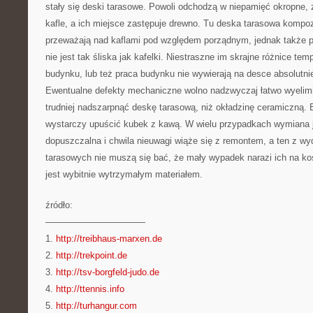
stały się deski tarasowe. Powoli odchodzą w niepamięć okropne,
kafle, a ich miejsce zastępuje drewno. Tu deska tarasowa kompo
przeważają nad kaflami pod względem porządnym, jednak także 
nie jest tak śliska jak kafelki. Niestraszne im skrajne różnice tem
budynku, lub też praca budynku nie wywierają na desce absolutni
Ewentualne defekty mechaniczne wolno nadzwyczaj łatwo wyelim
trudniej nadszarpnąć deskę tarasową, niż okładzinę ceramiczną. 
wystarczy upuścić kubek z kawą. W wielu przypadkach wymiana j
dopuszczalna i chwila nieuwagi wiąże się z remontem, a ten z w
tarasowych nie muszą się bać, że mały wypadek narazi ich na ko
jest wybitnie wytrzymałym materiałem.
źródło:
———————————
1.
http://treibhaus-marxen.de
2.
http://trekpoint.de
3.
http://tsv-borgfeld-judo.de
4.
http://ttennis.info
5.
http://turhangur.com