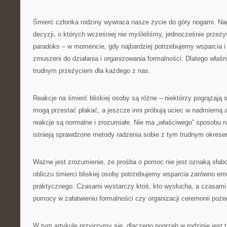
Śmierć członka rodziny wywraca nasze życie do góry nogami. Nag
decyzji, o których wcześniej nie myśleliśmy, jednocześnie przeży
paradoks – w momencie, gdy najbardziej potrzebujemy wsparcia i
zmuszeni do działania i organizowania formalności. Dlatego właśni
trudnym przeżyciem dla każdego z nas.
Reakcje na śmierć bliskiej osoby są różne – niektórzy pogrążają si
mogą przestać płakać, a jeszcze inni próbują uciec w nadmierną
reakcje są normalne i zrozumiałe. Nie ma „właściwego” sposobu n
istnieją sprawdzone metody radzenia sobie z tym trudnym okrese
Ważne jest zrozumienie, że prośba o pomoc nie jest oznaką słab
obliczu śmierci bliskiej osoby potrzebujemy wsparcia zarówno emo
praktycznego. Czasami wystarczy ktoś, kto wysłucha, a czasami
pomocy w załatwieniu formalności czy organizacji ceremonii poże
W tym artykule przyjrzymy się, dlaczego pogrzeb w rodzinie jest