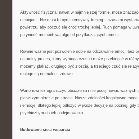
Aktywność fizyczna, nawet w najmniejszej formie, może znacząc
emocjami. Nie musi to być intensywny trening – czasami wystar
powietrzu, aby poczuć się choć trochę lepiej. Ruch pomaga w uwa
przynieść momentową ulgę od przytłaczających emocji.
Równie ważne jest pozwolenie sobie na odczuwanie emocji bez os
naturalny proces, który wymaga czasu i może przebiegać w różn
możemy płakać, drugiego być złością, a trzeciego czuć się relaty
reakcje są normalne i zdrowe.
Warto również ograniczyć obciążenia i nie podejmować ważnych 
pierwszym okresie po stracie. Nasze zdolności kognitywne mogą 
i emocje, dlatego lepiej odłożyć większe decyzje na później, gd
psychicznym do ich podejmowania.
Budowanie sieci wsparcia