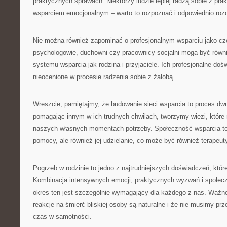
praktycznych sprawach. Niektórzy ludzie lepiej radzą sobie z pra
wsparciem emocjonalnym – warto to rozpoznać i odpowiednio rozdz
Nie można również zapominać o profesjonalnym wsparciu jako częś
psychologowie, duchowni czy pracownicy socjalni mogą być rów
systemu wsparcia jak rodzina i przyjaciele. Ich profesjonalne do
nieocenione w procesie radzenia sobie z żałobą.
Wreszcie, pamiętajmy, że budowanie sieci wsparcia to proces dw
pomagając innym w ich trudnych chwilach, tworzymy więzi, któr
naszych własnych momentach potrzeby. Społeczność wsparcia to 
pomocy, ale również jej udzielanie, co może być również terapeut
Pogrzeb w rodzinie to jedno z najtrudniejszych doświadczeń, któ
Kombinacja intensywnych emocji, praktycznych wyzwań i społec
okres ten jest szczególnie wymagający dla każdego z nas. Ważne
reakcje na śmierć bliskiej osoby są naturalne i że nie musimy prz
czas w samotności.