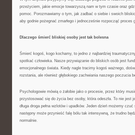
przeżyciem, jakie emocje towarzyszą nam w tym czasie oraz gd
pomoc. Porozmawiamy o tym, jak zadbać o siebie i swoich bliski
aby godnie pożegnać zmarłego i jednocześnie rozpocząć proces go
Dlaczego śmierć bliskiej osoby jest tak bolesna
Śmierć kogoś, kogo kochamy, to jedno z najbardziej traumatycz
spotkać człowieka. Nasze przywiązanie do bliskich osób jest f
emocjonalnego świata. Kiedy nagle tracimy kogoś ważnego, dośw
rozstania, ale również głębokiego zachwiania naszego poczucia be
Psychologowie mówią o żałobie jako o procesie, przez który musi
przystosować się do życia bez osoby, która odeszła. To nie jest 
długa droga pełna wzlotów i upadków. Jeden dzień możemy czuć s
następny może przynieść falę bólu tak intensywną, że trudno bę
normalnie.