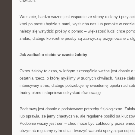
chwilach.
Wreszcie, bardzo ważne jest wsparcie ze strony rodziny i przyjac
ktoś po prostu będzie z nami, wysłucha nas lub pomoże w codzi
należy się wstydzić prośby o pomoc – większość ludzi chce pomóc
zrobić, dlatego konkretne prośby są zazwyczaj przyjmowane z ulg
Jak zadbać o siebie w czasie żałoby
Okres żałoby to czas, w którym szczególnie ważne jest dbanie o s
ostatnia rzecz, o której myślimy w trudnych chwilach. Nasze ciał
intensywny stres, dlatego potrzebujemy świadomej opieki nad so
trudny okres i stopniowo odzyskać równowagę.
Podstawą jest dbanie o podstawowe potrzeby fizjologiczne. Żałob
lub sprawia, że jemy chaotycznie, ale regularne posiłki są kluczow
Podobnie ważny jest sen – choć może być zakłócony przez emocje
utrzymać regularny rytm dnia i tworzyć warunki sprzyjające odpo