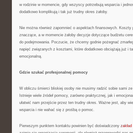
w rodzinie w momencie, gdy wszyscy potrzebują wsparcia i jednoś
dodatkowo komplikują i tak już trudny okres żałoby.
Nie można również zapomnieć o aspektach finansowych. Koszty
znaczące, a w momencie żałoby decyzje dotyczące budżetu cerem
do podejmowania. Poczucie, że chcemy godnie pożegnać zmarłe
napięć związanych z kosztami, które dodatkowo obciążają już i ta
emocjonalną.
Gdzie szukać profesjonalnej pomocy
W obliczu śmierci bliskiej osoby nie musimy radzić sobie sami z
Istnieje wiele źródeł pomocy, zarówno praktycznej, jak i emocjon
ułatwić nam przejście przez ten trudny okres. Ważne jest, aby wi
wsparcia i nie wahać się z prośbą o pomoc.
Pierwszym punktem kontaktu powinien być doświadczony
zakład
zajmie się organizacją ceremonii, ale również przeprowadzi nas 