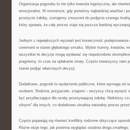
Organizacja pogrzebu to nie tylko kwestia logistyczna, ale równ
emocjonalne. W momencie, gdy jesteśmy najbardziej wrażliwi i p
przeżycie żałoby, zostajemy zmuszeni do podjęcia szeregu trudny
który sprawia, że cały proces staje się jeszcze bardziej wyczerpu
Jednym z największych wyzwań jest konieczność podejmowania 
ceremonii w stanie głębokiego smutku. Wybór trumny, kwiatów, m
wszystkie te decyzje mogą wydawać się niepotrzebnie skompliko
pragniemy, to czas na opłakanie straty. Często towarzyszy nam p
stanie podjąć właściwych decyzji.
Dodatkowo, pogrzeb to wydarzenie publiczne, które wymaga od na
osobami. Rodzina, przyjaciele, znajomi – wszyscy chcą wyrazić 
być przytłaczające dla osoby przeżywającej żałobę. Niektórzy cz
silnymi” dla innych, co dodatkowo utrudnia naturalny proces prze
Często pojawiają się również konflikty rodzinne dotyczące sposob
Różne wizje tego, jak powinna wyglądać ostatnia droga zmarłego