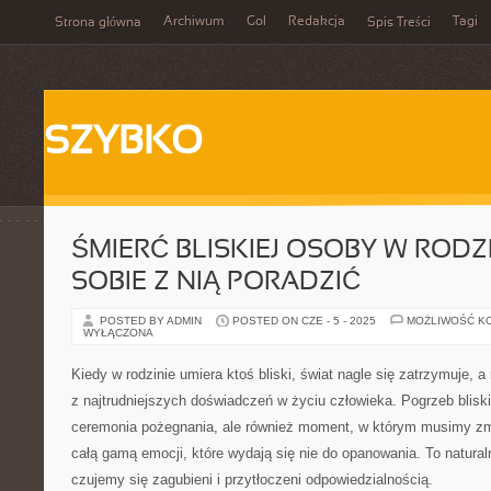
Archiwum
Gol
Redakcja
Tagi
Strona główna
Spis Treści
SZYBKO
ŚMIERĆ BLISKIEJ OSOBY W RODZI
SOBIE Z NIĄ PORADZIĆ
POSTED BY ADMIN
POSTED ON CZE - 5 - 2025
MOŻLIWOŚĆ K
WYŁĄCZONA
Kiedy w rodzinie umiera ktoś bliski, świat nagle się zatrzymuje,
z najtrudniejszych doświadczeń w życiu człowieka. Pogrzeb bliskie
ceremonia pożegnania, ale również moment, w którym musimy zmi
całą gamą emocji, które wydają się nie do opanowania. To natural
czujemy się zagubieni i przytłoczeni odpowiedzialnością.