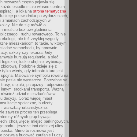
ch rozważań często pojawia się
 każde osiedle miało własne centrum
inspiracji, a lokalna
strona tematyczna
 funkcję przewodnika po wydarzeniach,
h i zmianach zachodzących w
okolicy. Nie da się mówić o
 mieście bez uwzględnienia
ublicznego i ruchu rowerowego. To nie
a ekologii, ale też zwykłej wygody.
jazne mieszkańcom to takie, w którym
posiadać samochodu, by sprawnie
racy, szkoły czy lekarza. Gdy
ramwaje kursują regularnie, a sieć
 logiczna, ludzie chętniej wybierają
zbiorową. Podobnie dzieje się z
 tylko wtedy, gdy infrastruktura jest
i spójna. Malowanie symbolu roweru na
ię pasie nie wystarcza. Potrzebne są
trasy, stojaki, przejazdy i odpowiednie
 innymi środkami transportu. Ważną
a również udział mieszkańców w
 decyzji. Coraz więcej miast
onsultacje społeczne, budżety
 i warsztaty urbanistyczne.
nie zawsze proces ten przebiega
 interesy różnych grup bywają
edni chcą więcej miejsc parkingowych,
go parku, jeszcze inni cichszej ulicy
 boiska. Mimo to rozmowa jest
bo pozwala budować zaufanie i uczy