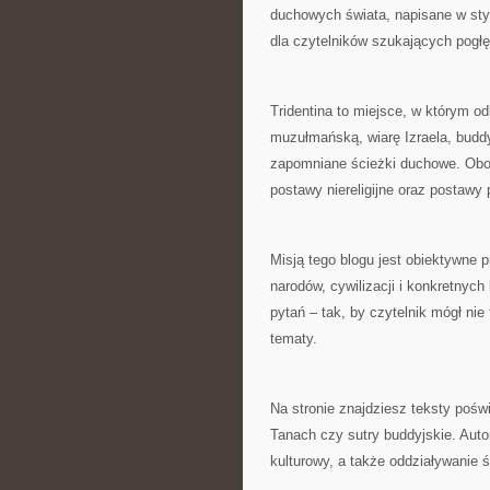
duchowych świata, napisane w styl
dla czytelników szukających pogłę
Tridentina to miejsce, w którym o
muzułmańską, wiarę Izraela, buddyz
zapomniane ścieżki duchowe. Obok 
postawy niereligijne oraz postawy
Misją tego blogu jest obiektywne p
narodów, cywilizacji i konkretnych
pytań – tak, by czytelnik mógł nie
tematy.
Na stronie znajdziesz teksty pośw
Tanach czy sutry buddyjskie. Auto
kulturowy, a także oddziaływanie 