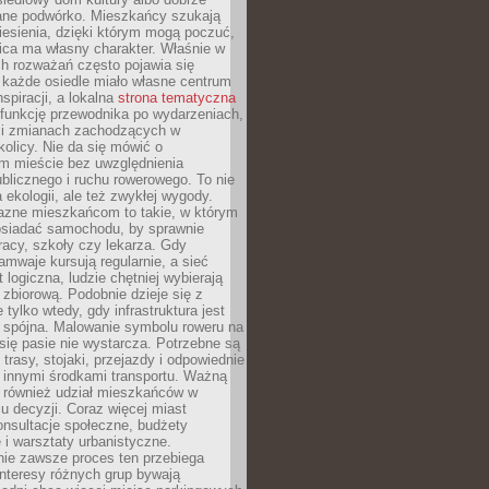
ane podwórko. Mieszkańcy szukają
esienia, dzięki którym mogą poczuć,
nica ma własny charakter. Właśnie w
ch rozważań często pojawia się
 każde osiedle miało własne centrum
inspiracji, a lokalna
strona tematyczna
 funkcję przewodnika po wydarzeniach,
h i zmianach zachodzących w
okolicy. Nie da się mówić o
 mieście bez uwzględnienia
ublicznego i ruchu rowerowego. To nie
a ekologii, ale też zwykłej wygody.
jazne mieszkańcom to takie, w którym
posiadać samochodu, by sprawnie
racy, szkoły czy lekarza. Gdy
ramwaje kursują regularnie, a sieć
 logiczna, ludzie chętniej wybierają
zbiorową. Podobnie dzieje się z
 tylko wtedy, gdy infrastruktura jest
i spójna. Malowanie symbolu roweru na
ię pasie nie wystarcza. Potrzebne są
trasy, stojaki, przejazdy i odpowiednie
 innymi środkami transportu. Ważną
a również udział mieszkańców w
 decyzji. Coraz więcej miast
onsultacje społeczne, budżety
 i warsztaty urbanistyczne.
nie zawsze proces ten przebiega
 interesy różnych grup bywają