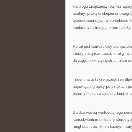
Na blogu znajdziesz również wpis
psalmy, praktyki skupienia uwagi 
przedstawione jest w kontekście k
konkretnych tradycji, które należy
Portal jest wartościowy dla pasjon
którzy chcą rozmawiać o religii 
do zajęć edukacyjnych, a także do 
Tridentina to także przestrzeń dl
pojawiają się opisy po szlakach pi
przemyślenia związane z kontakt
Bardzo ważną wartością tego serw
konsekwentnie unika się stereotyp
mógł dostrzec, że za każdym trady