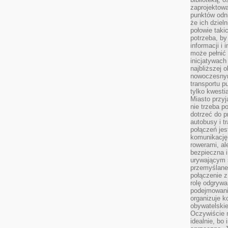
zaprojektow
punktów odni
że ich dziel
połowie taki
potrzeba, by
informacji i 
może pełnić
inicjatywac
najbliższej 
nowoczesnym
transportu p
tylko kwesti
Miasto przy
nie trzeba 
dotrzeć do p
autobusy i t
połączeń jest
komunikację 
rowerami, ale
bezpieczna 
urywającym s
przemyślane 
połączenie z
rolę odgryw
podejmowaniu
organizuje k
obywatelskie
Oczywiście 
idealnie, bo