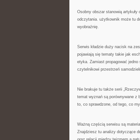
Osobny obszar stanowią artykuły 
odczytania. użytkownik może tu do
wyobraźnię.
Serwis kładzie duży nacisk na ze
pojawiają się tematy takie jak esch
etyka. Zamiast propagować jedno s
czytelnikowi przestrzeń samodziel
Nie brakuje tu także serii „Rzecz
temat wyznań są porównywane z ba
to, co sprawdzone, od tego, co my
Ważną częścią serwisu są materia
Znajdziesz tu analizy dotyczące 
oraz relacji między teizmem a na