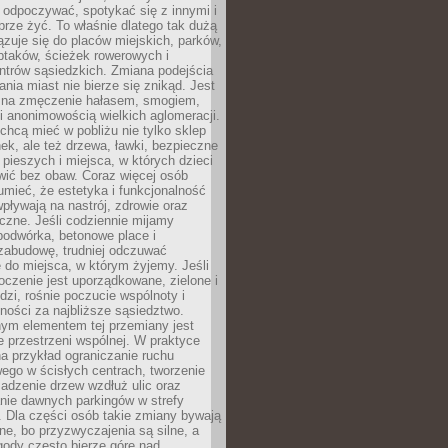
 odpoczywać, spotykać się z innymi i
brze żyć. To właśnie dlatego tak dużą
zuje się do placów miejskich, parków,
ptaków, ścieżek rowerowych i
ntrów sąsiedzkich. Zmiana podejścia
ania miast nie bierze się znikąd. Jest
 na zmęczenie hałasem, smogiem,
 anonimowością wielkich aglomeracji.
hcą mieć w pobliżu nie tylko sklep
ek, ale też drzewa, ławki, bezpieczne
a pieszych i miejsca, w których dzieci
wić bez obaw. Coraz więcej osób
mieć, że estetyka i funkcjonalność
wpływają na nastrój, zdrowie oraz
eczne. Jeśli codziennie mijamy
podwórka, betonowe place i
zabudowę, trudniej odczuwać
 do miejsca, w którym żyjemy. Jeśli
oczenie jest uporządkowane, zielone i
udzi, rośnie poczucie wspólnoty i
ności za najbliższe sąsiedztwo.
ym elementem tej przemiany jest
 przestrzeni wspólnej. W praktyce
a przykład ograniczanie ruchu
go w ścisłych centrach, tworzenie
adzenie drzew wzdłuż ulic oraz
nie dawnych parkingów w strefy
 Dla części osób takie zmiany bywają
ne, bo przyzwyczajenia są silne, a
ody często bierze górę nad