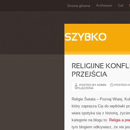
Archiwum
Gol
Strona główna
SZYBKO
RELIGIJNE KONFL
PRZEJŚCIA
POSTED BY ADMIN
POSTED ON 
WYŁĄCZONA
Religie Świata – Poznaj Wiarę, Ku
który zaprasza Cię do wędrówki p
wiara spotyka się z historią, życ
kategorie na blogu to:
Religia a pr
tym blogiem odkrywasz, że nie jes