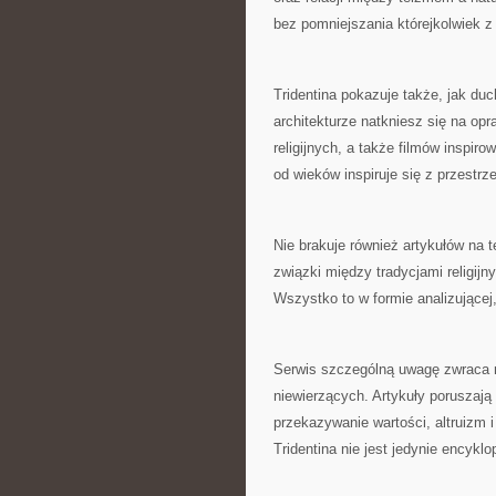
bez pomniejszania którejkolwiek z 
Tridentina pokazuje także, jak du
architekturze natkniesz się na opr
religijnych, a także filmów inspir
od wieków inspiruje się z przestr
Nie brakuje również artykułów na 
związki między tradycjami religij
Wszystko to w formie analizującej,
Serwis szczególną uwagę zwraca n
niewierzących. Artykuły poruszają
przekazywanie wartości, altruizm 
Tridentina nie jest jedynie encyk