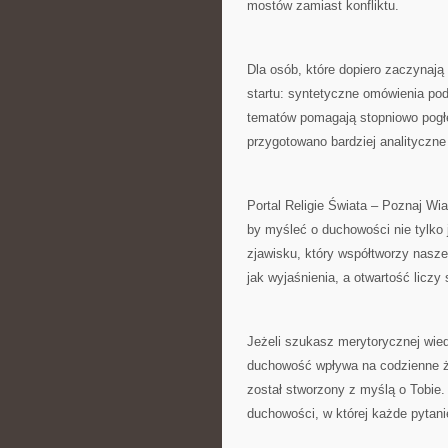
mostów zamiast konfliktu.
Dla osób, które dopiero zaczynają
startu: syntetyczne omówienia po
tematów pomagają stopniowo pogłę
przygotowano bardziej analityczne 
Portal Religie Świata – Poznaj Wia
by myśleć o duchowości nie tylko
zjawisku, który współtworzy nasze
jak wyjaśnienia, a otwartość liczy s
Jeżeli szukasz merytorycznej wied
duchowość wpływa na codzienne ży
został stworzony z myślą o Tobie.
duchowości, w której każde pytan