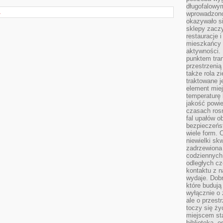
długofalowy
A
wprowadzono 
okazywało si
sklepy zacz
restauracje 
mieszkańcy 
aktywności. 
punktem tran
przestrzenią
także rola zi
traktowane j
element mie
temperaturę 
jakość powie
czasach ros
fal upałów o
bezpieczeńs
wiele form. 
niewielki sk
zadrzewiona 
codziennych 
odległych cz
kontaktu z n
wydaje. Dobr
które budują
wyłącznie o 
ale o przest
toczy się ży
miejscem sta
biblioteką, 