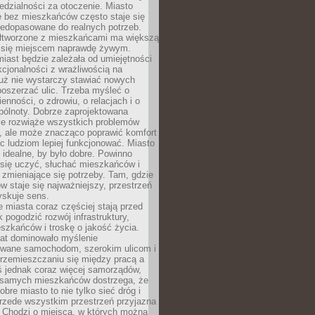
dzialności za otoczenie. Miasto
e bez mieszkańców często staje się
iedopasowane do realnych potrzeb.
łtworzone z mieszkańcami ma większą
 się miejscem naprawdę żywym.
iast będzie zależała od umiejętności
kcjonalności z wrażliwością na
Już nie wystarczy stawiać nowych
oszerzać ulic. Trzeba myśleć o
enności, o zdrowiu, o relacjach i o
pólnoty. Dobrze zaprojektowana
nie rozwiąże wszystkich problemów
, ale może znacząco poprawić komfort
c ludziom lepiej funkcjonować. Miasto
 idealne, by było dobre. Powinno
 się uczyć, słuchać mieszkańców i
zmieniające się potrzeby. Tam, gdzie
w staje się najważniejszy, przestrzeń
yskuje sens.
miasta coraz częściej stają przed
k pogodzić rozwój infrastruktury,
szkańców i troskę o jakość życia.
lat dominowało myślenie
wane samochodom, szerokim ulicom i
rzemieszczaniu się między pracą a
 jednak coraz więcej samorządów,
i samych mieszkańców dostrzega, że
obre miasto to nie tylko sieć dróg i
 przede wszystkim przestrzeń przyjazna
. Chodzi o miejsca, w których można