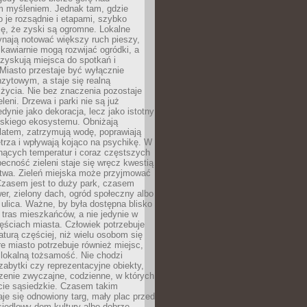
m myśleniem. Jednak tam, gdzie
je rozsądnie i etapami, szybko
ę, że zyski są ogromne. Lokalne
ynają notować większy ruch pieszy,
i kawiarnie mogą rozwijać ogródki, a
zyskują miejsca do spotkań i
Miasto przestaje być wyłącznie
zytowym, a staje się realną
 życia. Nie bez znaczenia pozostaje
eleni. Drzewa i parki nie są już
edynie jako dekoracja, lecz jako istotny
jskiego ekosystemu. Obniżają
latem, zatrzymują wodę, poprawiają
trza i wpływają kojąco na psychikę. W
nących temperatur i coraz częstszych
becność zieleni staje się wręcz kwestią
twa. Zieleń miejska może przyjmować
Czasem jest to duży park, czasem
wer, zielony dach, ogród społeczny albo
ulica. Ważne, by była dostępna blisko
tras mieszkańców, a nie jedynie w
ęściach miasta. Człowiek potrzebuje
aturą częściej, niż wielu osobom się
e miasto potrzebuje również miejsc,
 lokalną tożsamość. Nie chodzi
zabytki czy reprezentacyjne obiekty,
rzenie zwyczajne, codzienne, w których
cie sąsiedzkie. Czasem takim
je się odnowiony targ, mały plac przed
osiedlowy dom kultury albo dobrze