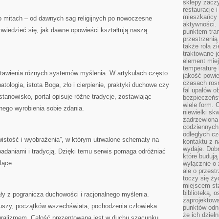
sklepy zacz
restauracje 
mieszkańcy 
o mitach – od dawnych sag religijnych po nowoczesne
aktywności. 
wiedzieć się, jak dawne opowieści kształtują naszą
punktem tran
przestrzenią
także rola zi
traktowane j
element mie
temperaturę 
stawienia różnych systemów myślenia. W artykułach często
jakość powie
czasach ros
atologia, istota Boga, zło i cierpienie, praktyki duchowe czy
fal upałów o
tanowisko, portal opisuje różne tradycje, zostawiając
bezpieczeńs
wiele form. 
nego wyrobienia sobie zdania.
niewielki sk
zadrzewiona 
codziennych 
odległych cz
ywistość i wyobrażenia”, w którym utrwalone schematy na
kontaktu z n
wydaje. Dobr
daniami i tradycją. Dzięki temu serwis pomaga odróżniać
które budują
lące.
wyłącznie o 
ale o przest
toczy się ży
miejscem sta
biblioteką, 
ły z pogranicza duchowości i racjonalnego myślenia.
zaprojektow
duszy, początków wszechświata, pochodzenia człowieka
punktów odni
że ich dziel
turalizmem. Całość prezentowana jest w duchu szacunku,