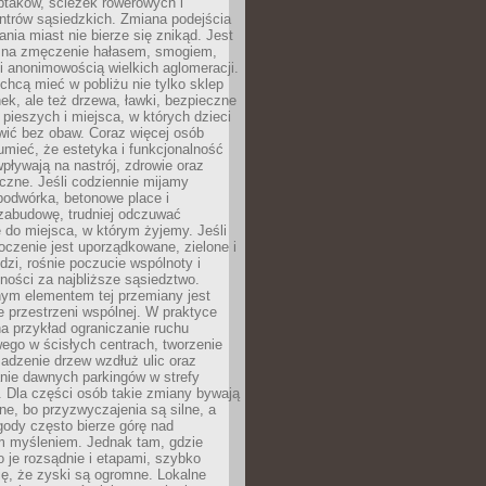
ptaków, ścieżek rowerowych i
ntrów sąsiedzkich. Zmiana podejścia
ania miast nie bierze się znikąd. Jest
 na zmęczenie hałasem, smogiem,
 anonimowością wielkich aglomeracji.
hcą mieć w pobliżu nie tylko sklep
ek, ale też drzewa, ławki, bezpieczne
a pieszych i miejsca, w których dzieci
wić bez obaw. Coraz więcej osób
mieć, że estetyka i funkcjonalność
wpływają na nastrój, zdrowie oraz
eczne. Jeśli codziennie mijamy
podwórka, betonowe place i
zabudowę, trudniej odczuwać
 do miejsca, w którym żyjemy. Jeśli
oczenie jest uporządkowane, zielone i
udzi, rośnie poczucie wspólnoty i
ności za najbliższe sąsiedztwo.
ym elementem tej przemiany jest
 przestrzeni wspólnej. W praktyce
a przykład ograniczanie ruchu
go w ścisłych centrach, tworzenie
adzenie drzew wzdłuż ulic oraz
nie dawnych parkingów w strefy
 Dla części osób takie zmiany bywają
ne, bo przyzwyczajenia są silne, a
ody często bierze górę nad
m myśleniem. Jednak tam, gdzie
je rozsądnie i etapami, szybko
ę, że zyski są ogromne. Lokalne