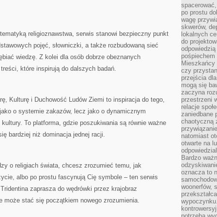
spacerować,
po prostu do
wagę przywią
skwerów, de
 tematyką religioznawstwa, serwis stanowi bezpieczny punkt
lokalnych ce
do projektow
dstawowych pojęć, słowniczki, a także rozbudowaną sieć
odpowiedzią
pośpiechem i
biać wiedzę. Z kolei dla osób dobrze obeznanych
Mieszkańcy c
treści, które inspirują do dalszych badań.
czy przystan
przejścia dl
mogą się ba
zaczyna rozu
rę, Kulturę i Duchowość Ludów Ziemi to inspiracja do tego,
przestrzeni 
relacje społ
 jako o systemie zakazów, lecz jako o dynamicznym
zaniedbane 
chaotyczną 
 kultury. To platforma, gdzie poszukiwania są równie ważne
przywiązanie
ię bardziej niż dominacja jednej racji.
natomiast ot
otwarte na l
odpowiedzial
Bardzo ważn
odzyskiwanie
zy o religiach świata, chcesz zrozumieć temu, jak
oznacza to n
cie, albo po prostu fascynują Cię symbole – ten serwis
samochodowe
woonerfów, s
 Tridentina zaprasza do wędrówki przez krajobraz
przekształca
ie może stać się początkiem nowego zrozumienia.
wypoczynku.
kontrowersyj
potrzeba wyg