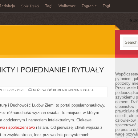
Redakcja
Tagi
Walkower
Zagranie
Tagi
Spis Treści
SUB
IKTY I POJEDNANIE I RYTUAŁY
Współczesne 
pytaniem, ja
potrzeby mie
Przez wiele 
RELIGIJNE
LIS - 22 - 2025
MOŻLIWOŚĆ KOMENTOWANIA
ZOSTAŁA
podporządko
KONFLIKTY
I
szybkiemu p
POJEDNANIE
domem. Dziś
I
lturę i Duchowość Ludów Ziemi to portal popularnonaukowy,
urbanistów 
RYTUAŁY
PRZEJŚCIA
prawdziwie d
rzez różnorodność wyznań świata. To miejsce, w którym
osiedli, ale
iem codziennym i namysłem intelektualnym. Ciekawe
człowiekowi
spacerować,
awo i społeczeństwo
i Islam. Od pierwszej chwili wejścia z
po prostu do
wagę przywią
t to zwykła strona, lecz przewodnik po systemach