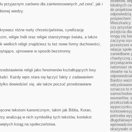
skwerów, de
u przyjaznym zarówno dla zainteresowanych „od zera”, jak i
lokalnych ce
do projektow
bionej wiedzy.
odpowiedzią
pośpiechem i
Mieszkańcy c
czy przystan
dkrywasz różne nurty chrześcijaństwa, cywilizację
przejścia dl
mogą się ba
m, religie Indii oraz religie starożytnego świata, a także
zaczyna rozu
wielkich religii znajdziesz tu też nowe formy duchowości,
przestrzeni 
relacje społ
 pytające, ujmowane w sposób bezstronny.
zaniedbane 
chaotyczną 
przywiązanie
natomiast ot
rzedstawienie religii jako fenomenów kształtujących losy
otwarte na l
odpowiedzial
 ludzi. Każdy wpis stara się łączyć fakty z zadawaniem
Bardzo ważn
 tylko dowiedzieć się, ale także poczuć przedstawiane
odzyskiwanie
oznacza to n
samochodowe
woonerfów, s
przekształca
wypoczynku.
ięcone tekstom kanonicznym, takim jak Biblia, Koran,
kontrowersyj
potrzeba wyg
rzy analizują w nich symbolikę tych tekstów, kontekst
długofalowy
świętych ksiąg na społeczeństwa.
wprowadzono 
okazywało si