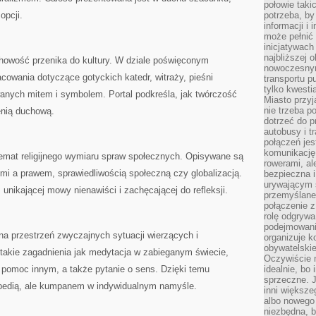
połowie taki
opcji.
potrzeba, by
informacji i 
może pełnić
inicjatywac
najbliższej 
chowość przenika do kultury. W dziale poświęconym
nowoczesnym
acowania dotyczące gotyckich katedr, witraży, pieśni
transportu p
tylko kwesti
owanych mitem i symbolem. Portal podkreśla, jak twórczość
Miasto przy
nie trzeba 
zenią duchową.
dotrzeć do p
autobusy i t
połączeń jest
komunikację 
temat religijnego wymiaru spraw społecznych. Opisywane są
rowerami, ale
nymi a prawem, sprawiedliwością społeczną czy globalizacją.
bezpieczna 
urywającym s
 unikającej mowy nienawiści i zachęcającej do refleksji.
przemyślane 
połączenie z
rolę odgryw
podejmowaniu
a przestrzeń zwyczajnych sytuacji wierzących i
organizuje k
obywatelskie
 takie zagadnienia jak medytacja w zabieganym świecie,
Oczywiście 
i pomoc innym, a także pytanie o sens. Dzięki temu
idealnie, bo
sprzeczne. J
lopedią, ale kumpanem w indywidualnym namyśle.
inni większe
albo nowego
niezbędna, 