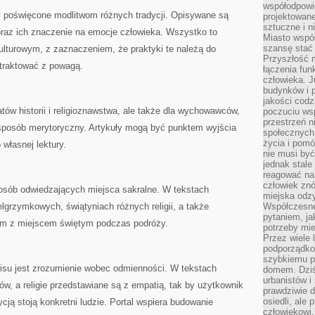
współodpowie
y poświęcone modlitwom różnych tradycji. Opisywane są
projektowan
sztuczne i n
oraz ich znaczenie na emocje człowieka. Wszystko to
Miasto wspó
szansę stać
ulturowym, z zaznaczeniem, że praktyki te należą do
Przyszłość m
 traktować z powagą.
łączenia fun
człowieka. 
budynków i p
jakości codzi
atów historii i religioznawstwa, ale także dla wychowawców,
poczuciu ws
przestrzeń 
w sposób merytoryczny. Artykuły mogą być punktem wyjścia
społecznych
życia i pomó
własnej lektury.
nie musi być
jednak stale
reagować na 
człowiek znó
a osób odwiedzających miejsca sakralne. W tekstach
miejska odz
elgrzymkowych, świątyniach różnych religii, a także
Współczesne 
pytaniem, ja
em z miejscem świętym podczas podróży.
potrzeby mie
Przez wiele 
podporządko
szybkiemu p
isu jest zrozumienie wobec odmienności. W tekstach
domem. Dziś
urbanistów 
ów, a religie przedstawiane są z empatią, tak by użytkownik
prawdziwie d
osiedli, ale
cją stoją konkretni ludzie. Portal wspiera budowanie
człowiekowi