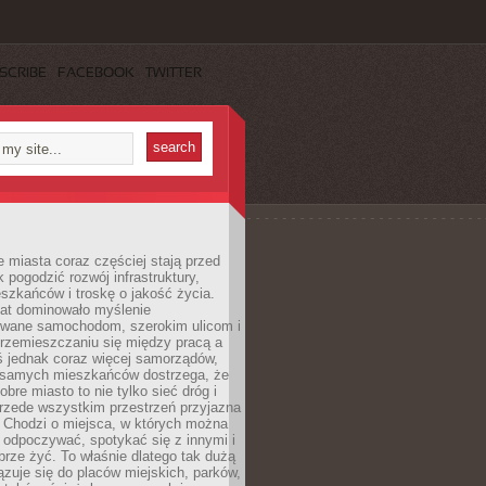
SCRIBE
FACEBOOK
TWITTER
miasta coraz częściej stają przed
k pogodzić rozwój infrastruktury,
szkańców i troskę o jakość życia.
lat dominowało myślenie
wane samochodom, szerokim ulicom i
rzemieszczaniu się między pracą a
 jednak coraz więcej samorządów,
i samych mieszkańców dostrzega, że
obre miasto to nie tylko sieć dróg i
 przede wszystkim przestrzeń przyjazna
. Chodzi o miejsca, w których można
 odpoczywać, spotykać się z innymi i
brze żyć. To właśnie dlatego tak dużą
zuje się do placów miejskich, parków,