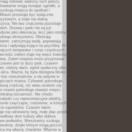
ynają notować większy ruch pieszy,
i kawiarnie mogą rozwijać ogródki, a
zyskują miejsca do spotkań i
Miasto przestaje być wyłącznie
zytowym, a staje się realną
 życia. Nie bez znaczenia pozostaje
eleni. Drzewa i parki nie są już
edynie jako dekoracja, lecz jako istotny
jskiego ekosystemu. Obniżają
latem, zatrzymują wodę, poprawiają
trza i wpływają kojąco na psychikę. W
nących temperatur i coraz częstszych
becność zieleni staje się wręcz kwestią
twa. Zieleń miejska może przyjmować
Czasem jest to duży park, czasem
wer, zielony dach, ogród społeczny albo
ulica. Ważne, by była dostępna blisko
tras mieszkańców, a nie jedynie w
ęściach miasta. Człowiek potrzebuje
aturą częściej, niż wielu osobom się
e miasto potrzebuje również miejsc,
 lokalną tożsamość. Nie chodzi
zabytki czy reprezentacyjne obiekty,
rzenie zwyczajne, codzienne, w których
cie sąsiedzkie. Czasem takim
je się odnowiony targ, mały plac przed
osiedlowy dom kultury albo dobrze
ane podwórko. Mieszkańcy szukają
esienia, dzięki którym mogą poczuć,
nica ma własny charakter. Właśnie w