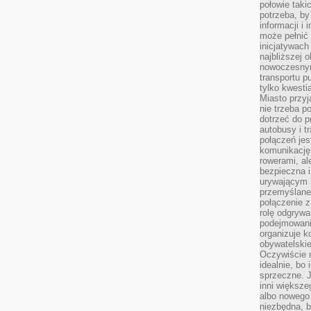
połowie taki
potrzeba, by
informacji i 
może pełnić
inicjatywac
najbliższej 
nowoczesnym
transportu p
tylko kwesti
Miasto przy
nie trzeba 
dotrzeć do p
autobusy i t
połączeń jest
komunikację 
rowerami, ale
bezpieczna 
urywającym s
przemyślane 
połączenie z
rolę odgryw
podejmowaniu
organizuje k
obywatelskie
Oczywiście 
idealnie, bo
sprzeczne. J
inni większe
albo nowego
niezbędna, 