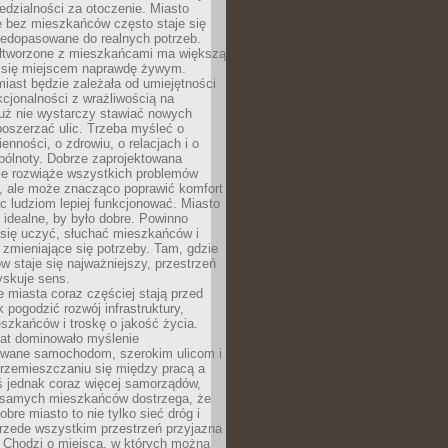
dzialności za otoczenie. Miasto
e bez mieszkańców często staje się
iedopasowane do realnych potrzeb.
łtworzone z mieszkańcami ma większą
 się miejscem naprawdę żywym.
iast będzie zależała od umiejętności
kcjonalności z wrażliwością na
Już nie wystarczy stawiać nowych
oszerzać ulic. Trzeba myśleć o
enności, o zdrowiu, o relacjach i o
pólnoty. Dobrze zaprojektowana
nie rozwiąże wszystkich problemów
, ale może znacząco poprawić komfort
c ludziom lepiej funkcjonować. Miasto
 idealne, by było dobre. Powinno
 się uczyć, słuchać mieszkańców i
zmieniające się potrzeby. Tam, gdzie
w staje się najważniejszy, przestrzeń
yskuje sens.
miasta coraz częściej stają przed
k pogodzić rozwój infrastruktury,
szkańców i troskę o jakość życia.
lat dominowało myślenie
wane samochodom, szerokim ulicom i
rzemieszczaniu się między pracą a
 jednak coraz więcej samorządów,
i samych mieszkańców dostrzega, że
obre miasto to nie tylko sieć dróg i
 przede wszystkim przestrzeń przyjazna
. Chodzi o miejsca, w których można