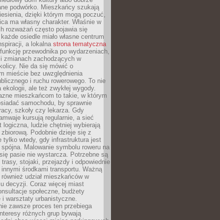
ane podwórko. Mieszkańcy szukają
esienia, dzięki którym mogą poczuć,
nica ma własny charakter. Właśnie w
ch rozważań często pojawia się
 każde osiedle miało własne centrum
inspiracji, a lokalna
strona tematyczna
 funkcję przewodnika po wydarzeniach,
h i zmianach zachodzących w
okolicy. Nie da się mówić o
 mieście bez uwzględnienia
ublicznego i ruchu rowerowego. To nie
a ekologii, ale też zwykłej wygody.
jazne mieszkańcom to takie, w którym
posiadać samochodu, by sprawnie
racy, szkoły czy lekarza. Gdy
ramwaje kursują regularnie, a sieć
 logiczna, ludzie chętniej wybierają
zbiorową. Podobnie dzieje się z
 tylko wtedy, gdy infrastruktura jest
i spójna. Malowanie symbolu roweru na
ię pasie nie wystarcza. Potrzebne są
trasy, stojaki, przejazdy i odpowiednie
 innymi środkami transportu. Ważną
a również udział mieszkańców w
 decyzji. Coraz więcej miast
onsultacje społeczne, budżety
 i warsztaty urbanistyczne.
nie zawsze proces ten przebiega
 interesy różnych grup bywają