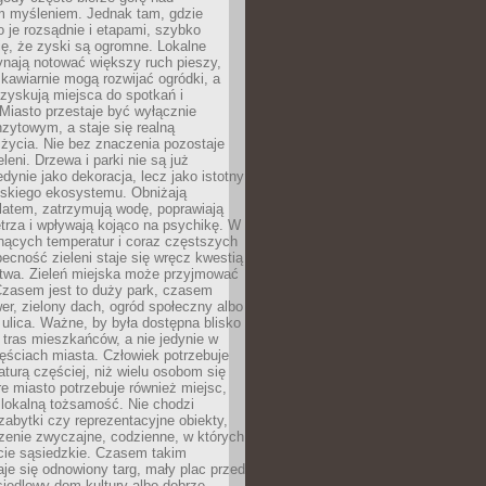
m myśleniem. Jednak tam, gdzie
je rozsądnie i etapami, szybko
ę, że zyski są ogromne. Lokalne
ynają notować większy ruch pieszy,
i kawiarnie mogą rozwijać ogródki, a
zyskują miejsca do spotkań i
Miasto przestaje być wyłącznie
zytowym, a staje się realną
 życia. Nie bez znaczenia pozostaje
eleni. Drzewa i parki nie są już
edynie jako dekoracja, lecz jako istotny
jskiego ekosystemu. Obniżają
latem, zatrzymują wodę, poprawiają
trza i wpływają kojąco na psychikę. W
nących temperatur i coraz częstszych
becność zieleni staje się wręcz kwestią
twa. Zieleń miejska może przyjmować
Czasem jest to duży park, czasem
wer, zielony dach, ogród społeczny albo
ulica. Ważne, by była dostępna blisko
tras mieszkańców, a nie jedynie w
ęściach miasta. Człowiek potrzebuje
aturą częściej, niż wielu osobom się
e miasto potrzebuje również miejsc,
 lokalną tożsamość. Nie chodzi
zabytki czy reprezentacyjne obiekty,
rzenie zwyczajne, codzienne, w których
cie sąsiedzkie. Czasem takim
je się odnowiony targ, mały plac przed
osiedlowy dom kultury albo dobrze