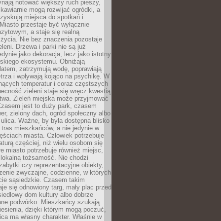
ynają notować większy ruch pieszy,
i kawiarnie mogą rozwijać ogródki, a
zyskują miejsca do spotkań i
Miasto przestaje być wyłącznie
zytowym, a staje się realną
 życia. Nie bez znaczenia pozostaje
eleni. Drzewa i parki nie są już
edynie jako dekoracja, lecz jako istotny
jskiego ekosystemu. Obniżają
latem, zatrzymują wodę, poprawiają
trza i wpływają kojąco na psychikę. W
nących temperatur i coraz częstszych
becność zieleni staje się wręcz kwestią
twa. Zieleń miejska może przyjmować
Czasem jest to duży park, czasem
wer, zielony dach, ogród społeczny albo
ulica. Ważne, by była dostępna blisko
tras mieszkańców, a nie jedynie w
ęściach miasta. Człowiek potrzebuje
aturą częściej, niż wielu osobom się
e miasto potrzebuje również miejsc,
 lokalną tożsamość. Nie chodzi
zabytki czy reprezentacyjne obiekty,
rzenie zwyczajne, codzienne, w których
cie sąsiedzkie. Czasem takim
je się odnowiony targ, mały plac przed
osiedlowy dom kultury albo dobrze
ane podwórko. Mieszkańcy szukają
esienia, dzięki którym mogą poczuć,
nica ma własny charakter. Właśnie w