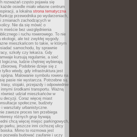
ch rozważań często pojawia się
 każde osiedle miało własne centrum
inspiracji, a lokalna
strona tematyczna
 funkcję przewodnika po wydarzeniach,
h i zmianach zachodzących w
okolicy. Nie da się mówić o
 mieście bez uwzględnienia
ublicznego i ruchu rowerowego. To nie
a ekologii, ale też zwykłej wygody.
jazne mieszkańcom to takie, w którym
posiadać samochodu, by sprawnie
racy, szkoły czy lekarza. Gdy
ramwaje kursują regularnie, a sieć
 logiczna, ludzie chętniej wybierają
zbiorową. Podobnie dzieje się z
 tylko wtedy, gdy infrastruktura jest
i spójna. Malowanie symbolu roweru na
ię pasie nie wystarcza. Potrzebne są
trasy, stojaki, przejazdy i odpowiednie
 innymi środkami transportu. Ważną
a również udział mieszkańców w
 decyzji. Coraz więcej miast
onsultacje społeczne, budżety
 i warsztaty urbanistyczne.
nie zawsze proces ten przebiega
 interesy różnych grup bywają
edni chcą więcej miejsc parkingowych,
go parku, jeszcze inni cichszej ulicy
 boiska. Mimo to rozmowa jest
bo pozwala budować zaufanie i uczy