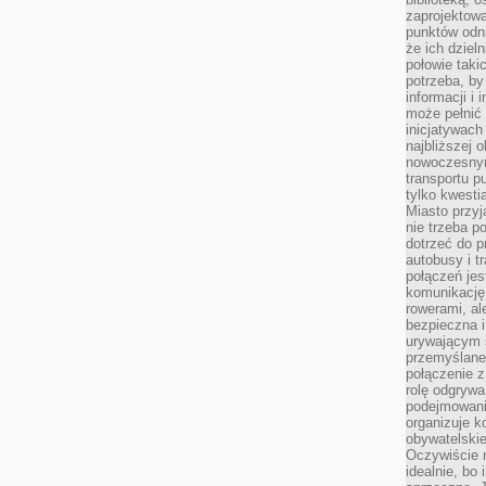
zaprojektow
punktów odni
że ich dziel
połowie taki
potrzeba, by
informacji i 
może pełnić
inicjatywac
najbliższej 
nowoczesnym
transportu p
tylko kwesti
Miasto przy
nie trzeba 
dotrzeć do p
autobusy i t
połączeń jest
komunikację 
rowerami, ale
bezpieczna 
urywającym s
przemyślane 
połączenie z
rolę odgryw
podejmowaniu
organizuje k
obywatelskie
Oczywiście 
idealnie, bo