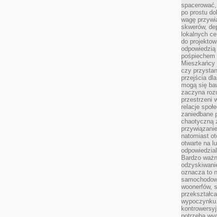
spacerować,
po prostu do
wagę przywią
skwerów, de
lokalnych ce
do projektow
odpowiedzią
pośpiechem i
Mieszkańcy c
czy przystan
przejścia dl
mogą się ba
zaczyna rozu
przestrzeni 
relacje społ
zaniedbane 
chaotyczną 
przywiązanie
natomiast ot
otwarte na l
odpowiedzial
Bardzo ważn
odzyskiwanie
oznacza to n
samochodowe
woonerfów, s
przekształca
wypoczynku.
kontrowersyj
potrzeba wyg