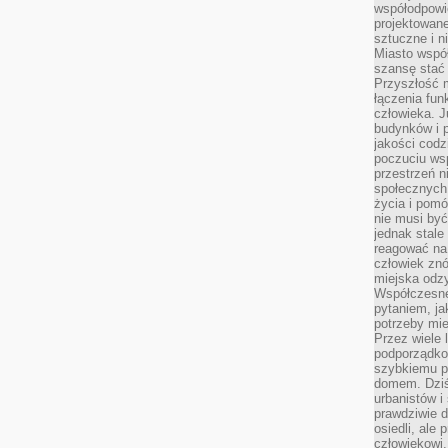
współodpowie
projektowan
sztuczne i n
Miasto wspó
szansę stać
Przyszłość m
łączenia fun
człowieka. 
budynków i p
jakości codzi
poczuciu ws
przestrzeń 
społecznych
życia i pomó
nie musi być
jednak stale
reagować na 
człowiek znó
miejska odz
Współczesne 
pytaniem, ja
potrzeby mie
Przez wiele 
podporządko
szybkiemu p
domem. Dziś
urbanistów 
prawdziwie d
osiedli, ale
człowiekowi