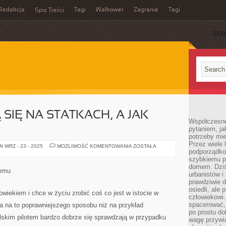
Redakcja
Tagi
Walkower
Zagranie
Tagi
Spis Treści
SUB
 SIĘ NA STATKACH, A JAK
Współczesne 
pytaniem, ja
potrzeby mie
Przez wiele 
REJSY
 WRZ - 23 - 2025
MOŻLIWOŚĆ KOMENTOWANIA
ZOSTAŁA
podporządko
ODBYWAJĄ
SIĘ
szybkiemu p
NA
domem. Dziś
STATKACH,
demu
A
urbanistów 
JAK
prawdziwie d
WIADOMO
osiedli, ale
owiekiem i chce w życiu zrobić coś co jest w istocie w
człowiekowi
spacerować,
ma na to poprawniejszego sposobu niż na przykład
po prostu do
olskim pilotem bardzo dobrze się sprawdzają w przypadku
wagę przywią