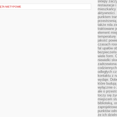
sklepy zacz
restauracje 
ZĘTA NIETYPOWE
mieszkańcy 
aktywności. 
punktem tran
przestrzenią
także rola zi
traktowane j
element mie
temperaturę 
jakość powie
czasach ros
fal upałów o
bezpieczeńs
wiele form. 
niewielki sk
zadrzewiona 
codziennych 
odległych cz
kontaktu z n
wydaje. Dobr
które budują
wyłącznie o 
ale o przest
toczy się ży
miejscem sta
biblioteką, 
zaprojektow
punktów odni
że ich dziel