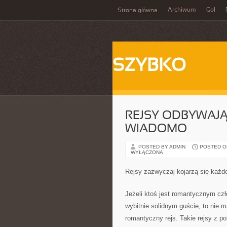
Archiwum
Gol
Strona główna
SZYBKO
REJSY ODBYWAJĄ
WIADOMO
POSTED BY ADMIN
POSTED ON
WYŁĄCZONA
Rejsy zazwyczaj kojarzą się każ
Jeżeli ktoś jest romantycznym czł
wybitnie solidnym guście, to nie 
romantyczny rejs. Takie rejsy z p