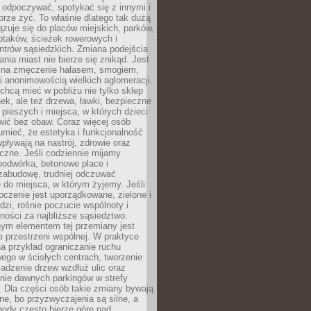
 odpoczywać, spotykać się z innymi i
brze żyć. To właśnie dlatego tak dużą
zuje się do placów miejskich, parków,
ptaków, ścieżek rowerowych i
ntrów sąsiedzkich. Zmiana podejścia
ania miast nie bierze się znikąd. Jest
 na zmęczenie hałasem, smogiem,
 anonimowością wielkich aglomeracji.
hcą mieć w pobliżu nie tylko sklep
ek, ale też drzewa, ławki, bezpieczne
a pieszych i miejsca, w których dzieci
wić bez obaw. Coraz więcej osób
mieć, że estetyka i funkcjonalność
wpływają na nastrój, zdrowie oraz
eczne. Jeśli codziennie mijamy
podwórka, betonowe place i
zabudowę, trudniej odczuwać
 do miejsca, w którym żyjemy. Jeśli
oczenie jest uporządkowane, zielone i
udzi, rośnie poczucie wspólnoty i
ności za najbliższe sąsiedztwo.
ym elementem tej przemiany jest
 przestrzeni wspólnej. W praktyce
a przykład ograniczanie ruchu
go w ścisłych centrach, tworzenie
adzenie drzew wzdłuż ulic oraz
nie dawnych parkingów w strefy
 Dla części osób takie zmiany bywają
ne, bo przyzwyczajenia są silne, a
ody często bierze górę nad