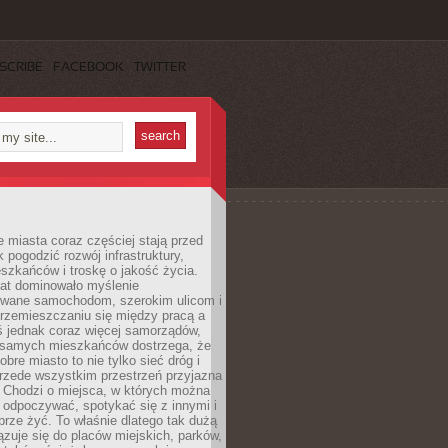
SCRIBE
FACEBOOK
TWITTER
miasta coraz częściej stają przed
k pogodzić rozwój infrastruktury,
szkańców i troskę o jakość życia.
lat dominowało myślenie
wane samochodom, szerokim ulicom i
rzemieszczaniu się między pracą a
 jednak coraz więcej samorządów,
i samych mieszkańców dostrzega, że
obre miasto to nie tylko sieć dróg i
 przede wszystkim przestrzeń przyjazna
. Chodzi o miejsca, w których można
 odpoczywać, spotykać się z innymi i
brze żyć. To właśnie dlatego tak dużą
zuje się do placów miejskich, parków,