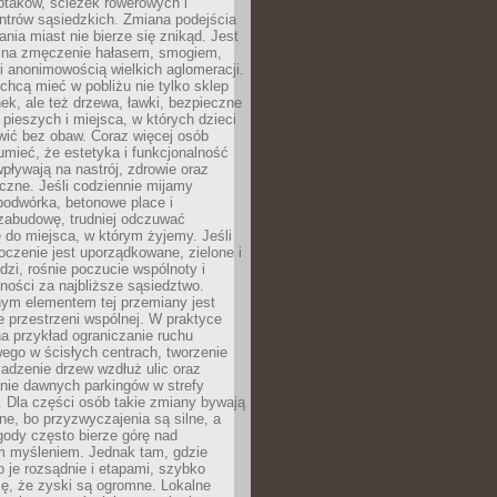
ptaków, ścieżek rowerowych i
ntrów sąsiedzkich. Zmiana podejścia
ania miast nie bierze się znikąd. Jest
 na zmęczenie hałasem, smogiem,
 anonimowością wielkich aglomeracji.
hcą mieć w pobliżu nie tylko sklep
ek, ale też drzewa, ławki, bezpieczne
a pieszych i miejsca, w których dzieci
wić bez obaw. Coraz więcej osób
mieć, że estetyka i funkcjonalność
wpływają na nastrój, zdrowie oraz
eczne. Jeśli codziennie mijamy
podwórka, betonowe place i
zabudowę, trudniej odczuwać
 do miejsca, w którym żyjemy. Jeśli
oczenie jest uporządkowane, zielone i
udzi, rośnie poczucie wspólnoty i
ności za najbliższe sąsiedztwo.
ym elementem tej przemiany jest
 przestrzeni wspólnej. W praktyce
a przykład ograniczanie ruchu
go w ścisłych centrach, tworzenie
adzenie drzew wzdłuż ulic oraz
nie dawnych parkingów w strefy
 Dla części osób takie zmiany bywają
ne, bo przyzwyczajenia są silne, a
ody często bierze górę nad
m myśleniem. Jednak tam, gdzie
je rozsądnie i etapami, szybko
ę, że zyski są ogromne. Lokalne