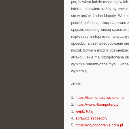
par, bowiem ludzie mogą się w ich 
istotne, albowiem każdy by chciał, 
się w aniżeli żadne kłopoty. Wsze
podróż poślubną, którą na pewno za
spędzić odrobinę więcej czasu ze 
najwyższym stopniu romantycznych
sposobu, aniżeli zdecydowanie się 
nudził, bowiem można pozwiedzać, 
atrakcji, jakie ma przygotowane s
wybitnie romantyczne myśli, wobec 
wybierają.
źródło:
———————————
1.
https://kamieniarstwo-orion.pl
2.
https://www.4komputery.pl
3.
wejdź tutaj
4.
sprawdź szczegóły
5.
https://grydopobrania.com.pl