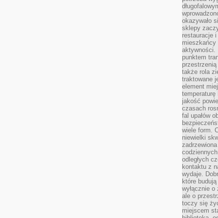
długofalowy
wprowadzono 
okazywało si
sklepy zacz
restauracje 
mieszkańcy 
aktywności. 
punktem tran
przestrzenią
także rola zi
traktowane j
element mie
temperaturę 
jakość powie
czasach ros
fal upałów o
bezpieczeńs
wiele form. 
niewielki sk
zadrzewiona 
codziennych 
odległych cz
kontaktu z n
wydaje. Dobr
które budują
wyłącznie o 
ale o przest
toczy się ży
miejscem sta
biblioteką, 