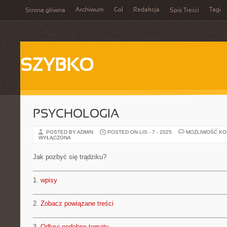
Archiwum
Gol
Redakcja
Tagi
Strona główna
Spis Treści
SZYBKO
PSYCHOLOGIA
POSTED BY ADMIN
POSTED ON LIS - 7 - 2025
MOŻLIWOŚĆ K
WYŁĄCZONA
Jak pozbyć się trądziku?
1.
wpisy
2.
Zobacz powiązane treści
3.
Odkryj podobne tematy