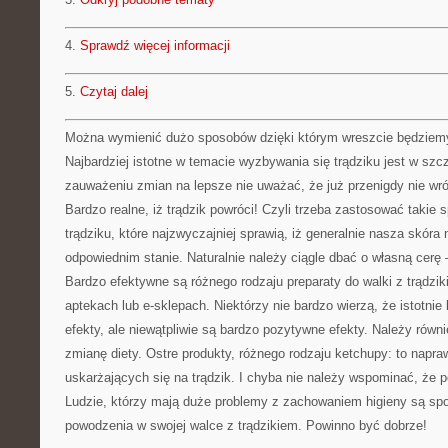
4.
Sprawdź więcej informacji
5.
Czytaj dalej
Można wymienić dużo sposobów dzięki którym wreszcie będziemy 
Najbardziej istotne w temacie wyzbywania się trądziku jest w szc
zauważeniu zmian na lepsze nie uważać, że już przenigdy nie wró
Bardzo realne, iż trądzik powróci! Czyli trzeba zastosować takie
trądziku, które najzwyczajniej sprawią, iż generalnie nasza skóra
odpowiednim stanie. Naturalnie należy ciągle dbać o własną cerę 
Bardzo efektywne są różnego rodzaju preparaty do walki z trądzi
aptekach lub e-sklepach. Niektórzy nie bardzo wierzą, że istotni
efekty, ale niewątpliwie są bardzo pozytywne efekty. Należy równi
zmianę diety. Ostre produkty, różnego rodzaju ketchupy: to napra
uskarżających się na trądzik. I chyba nie należy wspominać, że p
Ludzie, którzy mają duże problemy z zachowaniem higieny są spor
powodzenia w swojej walce z trądzikiem. Powinno być dobrze!