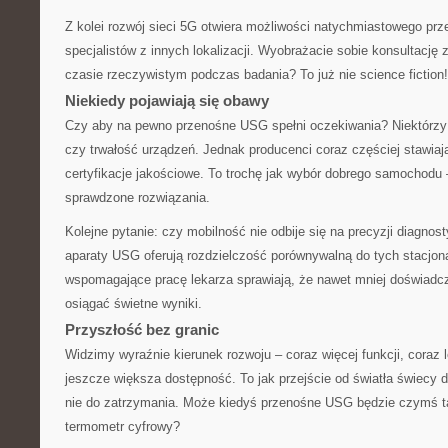
Z kolei rozwój sieci 5G otwiera możliwości natychmiastowego prz
specjalistów z innych lokalizacji. Wyobrażacie sobie konsultację 
czasie rzeczywistym podczas badania? To już nie science fiction!
Niekiedy pojawiają się obawy
Czy aby na pewno przenośne USG spełni oczekiwania? Niektórzy 
czy trwałość urządzeń. Jednak producenci coraz częściej stawiaj
certyfikacje jakościowe. To trochę jak wybór dobrego samochodu 
sprawdzone rozwiązania.
Kolejne pytanie: czy mobilność nie odbije się na precyzji diagno
aparaty USG oferują rozdzielczość porównywalną do tych stacjona
wspomagające pracę lekarza sprawiają, że nawet mniej doświad
osiągać świetne wyniki.
Przyszłość bez granic
Widzimy wyraźnie kierunek rozwoju – coraz więcej funkcji, coraz 
jeszcze większa dostępność. To jak przejście od światła świecy 
nie do zatrzymania. Może kiedyś przenośne USG będzie czymś 
termometr cyfrowy?