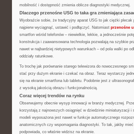
mobilność i dostępność zmienia oblicze diagnostyki medycznej.
Dlaczego przenośne USG to taka gra zmieniająca zas
Wyobraźcie sobie, że tradycyjny aparat USG to jak ciężki plecak p
najpierw wyciągnąć, ustawić i podłączyć. Natomiast
przenośne u
smartfon wśród telefonów – niewielkie, lekkie, a jednocześnie p
konstrukcja i zaawansowana technologia pozwalają na szybkie pr
nawet w najbardziej nietypowych warunkach – od pola walki po od
oddziały ratunkowe.
To trochę jak porównanie starego telewizora do nowoczesnego sma
stać przy dużym ekranie i czekać na obraz. Teraz wystarczy jedno 
się na ekranie smartfona lub tabletu. Podobnie jest z ultrasonogra
z wysoką jakością obrazu i funkcjonalnością.
Coraz więcej trendów na rynku
Obserwujemy obecnie wysyp innowacji w branży medycznej. Prz
korzystają z najnowszych osiągnięć w dziedzinie miniaturyzacji i s
modeli wyposażona jest nawet w funkcje automatycznego rozpozn
anatomicznych czy wspomagania diagnostyki. To tak, jakby mieć 
podpowiada, co właśnie widzisz na ekranie.