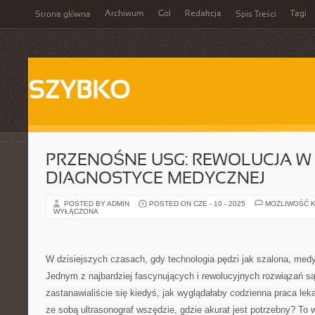
Archiwum
Gol
Redakcja
Tagi
Strona główna
Spis Treści
SZYBKO
PRZENOŚNE USG: REWOLUCJA W
DIAGNOSTYCE MEDYCZNEJ
POSTED BY ADMIN
POSTED ON CZE - 10 - 2025
MOŻLIWOŚĆ 
WYŁĄCZONA
W dzisiejszych czasach, gdy technologia pędzi jak szalona, medy
Jednym z najbardziej fascynujących i rewolucyjnych rozwiązań s
zastanawialiście się kiedyś, jak wyglądałaby codzienna praca le
ze sobą ultrasonograf wszędzie, gdzie akurat jest potrzebny? To 