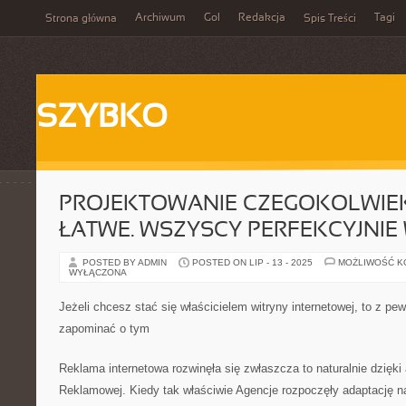
Archiwum
Gol
Redakcja
Tagi
Strona główna
Spis Treści
SZYBKO
PROJEKTOWANIE CZEGOKOLWIEK 
ŁATWE. WSZYSCY PERFEKCYJNIE
POSTED BY ADMIN
POSTED ON LIP - 13 - 2025
MOŻLIWOŚĆ 
WYŁĄCZONA
Jeżeli chcesz stać się właścicielem witryny internetowej, to z pe
zapominać o tym
Reklama internetowa rozwinęła się zwłaszcza to naturalnie dzięki
Reklamowej. Kiedy tak właściwie Agencje rozpoczęły adaptację na