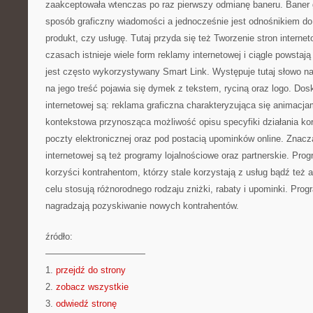
zaakceptowała wtenczas po raz pierwszy odmianę baneru. Baner 
sposób graficzny wiadomości a jednocześnie jest odnośnikiem do
produkt, czy usługę. Tutaj przyda się też Tworzenie stron interne
czasach istnieje wiele form reklamy internetowej i ciągle powstaj
jest często wykorzystywany Smart Link. Występuje tutaj słowo nad
na jego treść pojawia się dymek z tekstem, ryciną oraz logo. Do
internetowej są: reklama graficzna charakteryzująca się animacja
kontekstowa przynosząca możliwość opisu specyfiki działania ko
poczty elektronicznej oraz pod postacią upominków online. Zna
internetowej są też programy lojalnościowe oraz partnerskie. Prog
korzyści kontrahentom, którzy stale korzystają z usług bądź też 
celu stosują różnorodnego rodzaju zniżki, rabaty i upominki. Prog
nagradzają pozyskiwanie nowych kontrahentów.
źródło:
———————————
1.
przejdź do strony
2.
zobacz wszystkie
3.
odwiedź stronę