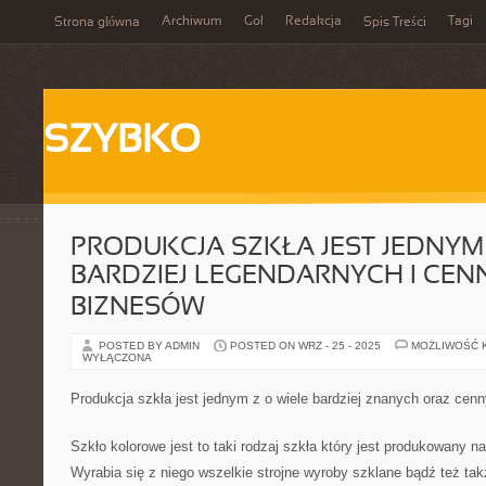
Archiwum
Gol
Redakcja
Tagi
Strona główna
Spis Treści
SZYBKO
PRODUKCJA SZKŁA JEST JEDNYM
BARDZIEJ LEGENDARNYCH I CE
BIZNESÓW
POSTED BY ADMIN
POSTED ON WRZ - 25 - 2025
MOŻLIWOŚĆ 
WYŁĄCZONA
Produkcja szkła jest jednym z o wiele bardziej znanych oraz cen
Szkło kolorowe jest to taki rodzaj szkła który jest produkowany n
Wyrabia się z niego wszelkie strojne wyroby szklane bądź też tak