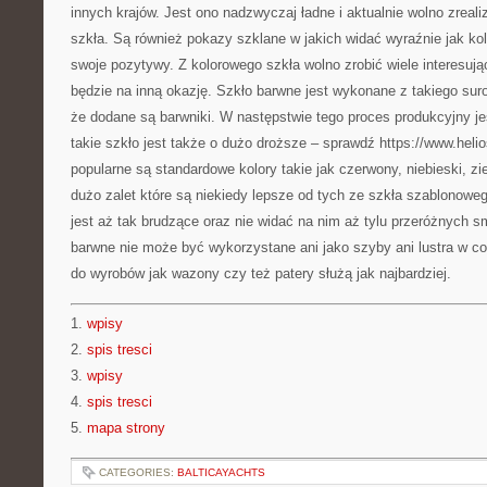
innych krajów. Jest ono nadzwyczaj ładne i aktualnie wolno zreal
szkła. Są również pokazy szklane w jakich widać wyraźnie jak ko
swoje pozytywy. Z kolorowego szkła wolno zrobić wiele interesują
będzie na inną okazję. Szkło barwne jest wykonane z takiego sur
że dodane są barwniki. W następstwie tego proces produkcyjny je
takie szkło jest także o dużo droższe – sprawdź https://www.helios
popularne są standardowe kolory takie jak czerwony, niebieski, zi
dużo zalet które są niekiedy lepsze od tych ze szkła szablonowe
jest aż tak brudzące oraz nie widać na nim aż tylu przeróżnych s
barwne nie może być wykorzystane ani jako szyby ani lustra w c
do wyrobów jak wazony czy też patery służą jak najbardziej.
1.
wpisy
2.
spis tresci
3.
wpisy
4.
spis tresci
5.
mapa strony
CATEGORIES:
BALTICAYACHTS