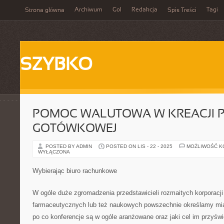
Archiwum
Gol
Redakcja
Tagi
Strona główna
Spis Treści
SZYBKO
POMOC WALUTOWA W KREACJI 
GOTÓWKOWEJ
POSTED BY ADMIN
POSTED ON LIS - 22 - 2025
MOŻLIWOŚĆ 
WYŁĄCZONA
Wybierając biuro rachunkowe
W ogóle duże zgromadzenia przedstawicieli rozmaitych korporacji
farmaceutycznych lub też naukowych powszechnie określamy mia
po co konferencje są w ogóle aranżowane oraz jaki cel im przyś